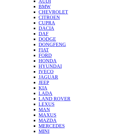
AUDI
BMW
CHEVROLET
CITROEN
CUPRA
DACIA
DAF
DODGE
DONGFENG
FIAT
FORD
HONDA
HYUNDAI
IVECO
JAGUAR
JEEP
KIA
LADA
LAND ROVER
LEXUS
MAN
MAXUS
MAZDA
MERCEDES
MINI