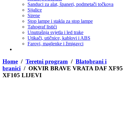
Sanduci za alat, španeri, podmetači točkova
Sijalice
Sirene
Stop lampe i stakla za stop lampe
Tahograf listići
Unutrašnja svjetla i led trake
Utikači, utičnice, kablovi i ABS
Farovi, maglenke i žmigavci
Home
/
Teretni program
/
Blatobrani i
branici
/ OKVIR BRAVE VRATA DAF XF95
XF105 LIJEVI