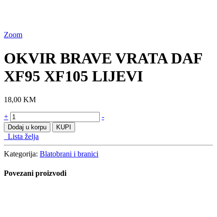
Zoom
OKVIR BRAVE VRATA DAF
XF95 XF105 LIJEVI
18,00
KM
OKVIR
+
-
BRAVE
Dodaj u korpu
KUPI
VRATA
Lista želja
DAF
XF95
Kategorija:
Blatobrani i branici
XF105
LIJEVI
Povezani proizvodi
količine