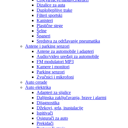
Dizalice za auta
Duploljepljive trake
Filteri sportski
Kanisteri
Plastične stege
Šelne
Španeri
Sredstva za održavanje pneumatika
Antene i parking senzori
Antene za automobile i adapteri
Audio/video uređaji za automobile
FM modulatori MP3
Kamere i monitori
Parking senzori
Zvučnici i mikrofoni
Auto cerade
Auto elektrika
Adapteri za sijalice
Daljinska zaključavanja, brave i alarmi
Dijagnostika
Džekovi, grla, inastalacije
Ispitivači
Osigurači za auto
Prekidači