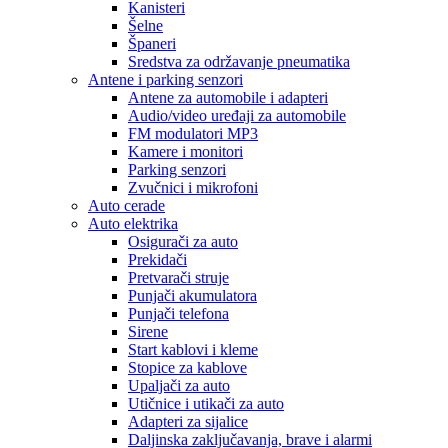
Kanisteri
Šelne
Španeri
Sredstva za održavanje pneumatika
Antene i parking senzori
Antene za automobile i adapteri
Audio/video uređaji za automobile
FM modulatori MP3
Kamere i monitori
Parking senzori
Zvučnici i mikrofoni
Auto cerade
Auto elektrika
Osigurači za auto
Prekidači
Pretvarači struje
Punjači akumulatora
Punjači telefona
Sirene
Start kablovi i kleme
Stopice za kablove
Upaljači za auto
Utičnice i utikači za auto
Adapteri za sijalice
Daljinska zaključavanja, brave i alarmi