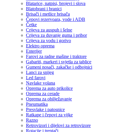
Blatarice, natpisi, brojevi i slova
Blatobrani i branici
Brisači i metlice brisača
Čepovi rezervoara, vode i ADB
Četke
Crijeva za auspuh i šelne
Crijeva za duvanje guma i pribor
Crijeva za vodu i gorivo
Elektro oprema
Enterijer
Farovi za radne mašine i traktore
Gabariti, markeri i svjetla za tablice
Gumeni nosači, zakačke i odbojnici
Lanci za snijeg
Led farovi
Navlake volana
Oprema za auto prikolice
Oprema za cerade
Oprema za obilježavanje
Pneumatika
Presvlake i patosnice
Ratkape i čepovi za vijke
Razno
Retrovizori i dijelovi za retrovizore
Rotacije i treptači