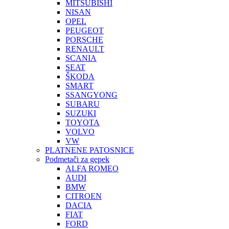
MITSUBISHI
NISAN
OPEL
PEUGEOT
PORSCHE
RENAULT
SCANIA
SEAT
ŠKODA
SMART
SSANGYONG
SUBARU
SUZUKI
TOYOTA
VOLVO
VW
PLATNENE PATOSNICE
Podmetači za gepek
ALFA ROMEO
AUDI
BMW
CITROEN
DACIA
FIAT
FORD