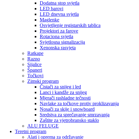
Dodatna stop svjetla
LED barovi
LED dnevna svjetla
Maglenke
Osvjetljenje registarskih tablica
Projektori za farove
Rotaciona svjetla
Svjetlosna signalizacija
Xenonska rasvjeta
Ratkape
Razno
Sijalice
Španeri
Točkovi
Zimski program
Čistači za snijeg i led
Lanci i kandže za snijeg
Mjerači rashladne tečnosti
Navlake za točkove protiv proklizavanja
Nosači za skije i snowboard
Sredstva za sprečavanje smrzavanja
Zaštite za vjetrobransko staklo
ALU FELUGE
Teretni program
Alati i oprema za održavanje