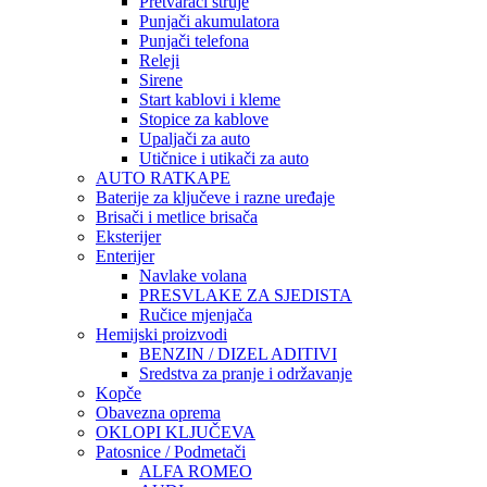
Pretvarači struje
Punjači akumulatora
Punjači telefona
Releji
Sirene
Start kablovi i kleme
Stopice za kablove
Upaljači za auto
Utičnice i utikači za auto
AUTO RATKAPE
Baterije za ključeve i razne uređaje
Brisači i metlice brisača
Eksterijer
Enterijer
Navlake volana
PRESVLAKE ZA SJEDISTA
Ručice mjenjača
Hemijski proizvodi
BENZIN / DIZEL ADITIVI
Sredstva za pranje i održavanje
Kopče
Obavezna oprema
OKLOPI KLJUČEVA
Patosnice / Podmetači
ALFA ROMEO