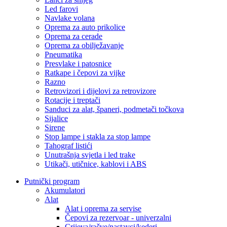
Led farovi
Navlake volana
Oprema za auto prikolice
Oprema za cerade
Oprema za obilježavanje
Pneumatika
Presvlake i patosnice
Ratkape i čepovi za vijke
Razno
Retrovizori i dijelovi za retrovizore
Rotacije i treptači
Sanduci za alat, španeri, podmetači točkova
Sijalice
Sirene
Stop lampe i stakla za stop lampe
Tahograf listići
Unutrašnja svjetla i led trake
Utikači, utičnice, kablovi i ABS
Putnički program
Akumulatori
Alat
Alat i oprema za servise
Čepovi za rezervoar - univerzalni
Crijeva/račve/nastavci/kederi