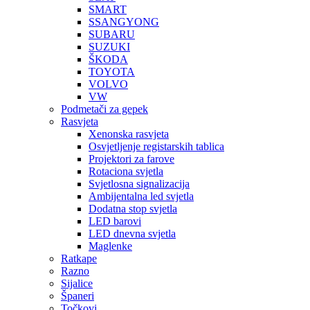
SMART
SSANGYONG
SUBARU
SUZUKI
ŠKODA
TOYOTA
VOLVO
VW
Podmetači za gepek
Rasvjeta
Xenonska rasvjeta
Osvjetljenje registarskih tablica
Projektori za farove
Rotaciona svjetla
Svjetlosna signalizacija
Ambijentalna led svjetla
Dodatna stop svjetla
LED barovi
LED dnevna svjetla
Maglenke
Ratkape
Razno
Sijalice
Španeri
Točkovi