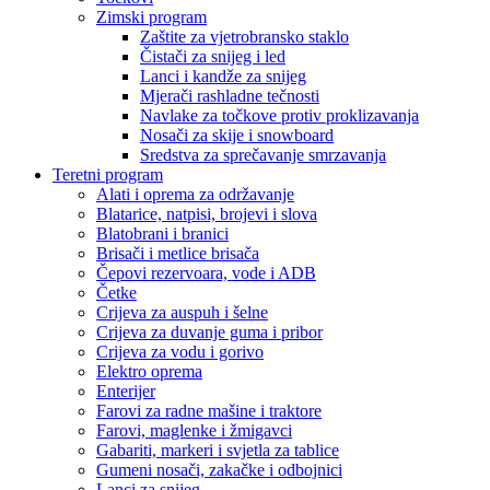
Zimski program
Zaštite za vjetrobransko staklo
Čistači za snijeg i led
Lanci i kandže za snijeg
Mjerači rashladne tečnosti
Navlake za točkove protiv proklizavanja
Nosači za skije i snowboard
Sredstva za sprečavanje smrzavanja
Teretni program
Alati i oprema za održavanje
Blatarice, natpisi, brojevi i slova
Blatobrani i branici
Brisači i metlice brisača
Čepovi rezervoara, vode i ADB
Četke
Crijeva za auspuh i šelne
Crijeva za duvanje guma i pribor
Crijeva za vodu i gorivo
Elektro oprema
Enterijer
Farovi za radne mašine i traktore
Farovi, maglenke i žmigavci
Gabariti, markeri i svjetla za tablice
Gumeni nosači, zakačke i odbojnici
Lanci za snijeg