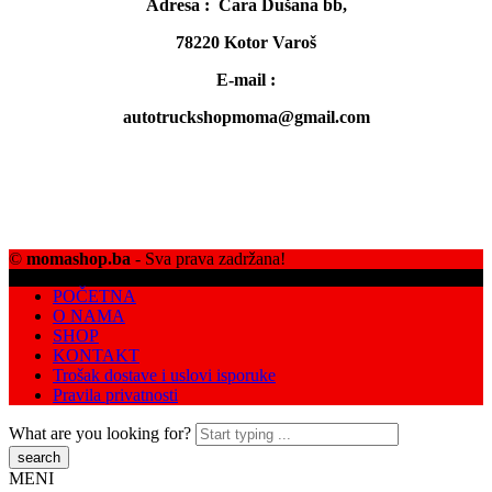
Adresa : Cara Dušana bb,
78220 Kotor Varoš
E-mail :
autotruckshopmoma@gmail.com
©
momashop.ba
- Sva prava zadržana!
POČETNA
O NAMA
SHOP
KONTAKT
Trošak dostave i uslovi isporuke
Pravila privatnosti
What are you looking for?
MENI