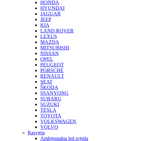
HONDA
HYUNDAI
JAGUAR
JEEP
KIA
LAND ROVER
LEXUS
MAZDA
MITSUBISHI
NISSAN
OPEL
PEUGEOT
PORSCHE
RENAULT
SEAT
ŠKODA
SSANYONG
SUBARU
SUZUKI
TESLA
TOYOTA
VOLKSWAGEN
VOLVO
Rasvjeta
Ambijentalna led svjetla