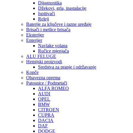
Dijagnostika
Džekovi, grla, inastalacije
Ispitivači
Releji
Baterije za ključeve i razne uređaje
Brisači i metlice brisača
Eksterijer
Enterijer
Navlake volana
Ručice mjenjača
ALU FELUGE
Hemijski proizvodi
Sredstva za pranje i održavanje
Kopče
Obavezna oprema
Patosnice / Podmetači
ALFA ROMEO
AUDI
OPEL
BMW
CITROEN
CUPRA
DACIA
DAF
DODGE