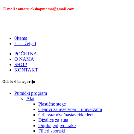
E-mail : autotruckshopmoma@gmail.com
0
Items
Lista želja
0
POČETNA
O NAMA
SHOP
KONTAKT
Odaberi kategoriju
Putnički program
Alat
Plastične stege
Čepovi za rezervoar – univerzalni
Crijeva/račve/nastavci/kederi
Dizalice za auta
Duploljepljive trake
Filteri sportski