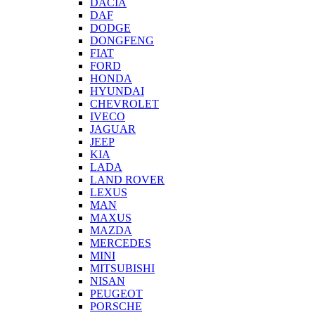
DACIA
DAF
DODGE
DONGFENG
FIAT
FORD
HONDA
HYUNDAI
CHEVROLET
IVECO
JAGUAR
JEEP
KIA
LADA
LAND ROVER
LEXUS
MAN
MAXUS
MAZDA
MERCEDES
MINI
MITSUBISHI
NISAN
PEUGEOT
PORSCHE