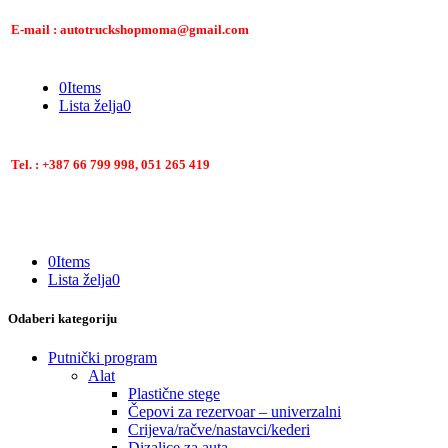
E-mail : autotruckshopmoma@gmail.com
0
Items
Lista želja
0
Tel. : +387 66 799 998, 051 265 419
0
Items
Lista želja
0
Odaberi kategoriju
Putnički program
Alat
Plastične stege
Čepovi za rezervoar – univerzalni
Crijeva/račve/nastavci/kederi
Dizalice za auta