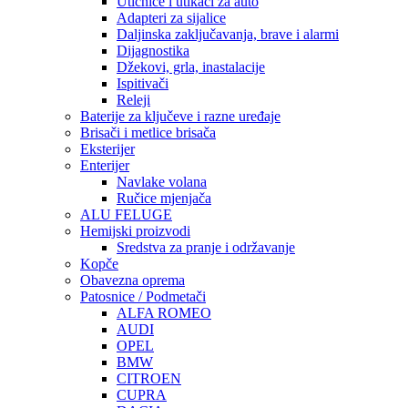
Utičnice i utikači za auto
Adapteri za sijalice
Daljinska zaključavanja, brave i alarmi
Dijagnostika
Džekovi, grla, inastalacije
Ispitivači
Releji
Baterije za ključeve i razne uređaje
Brisači i metlice brisača
Eksterijer
Enterijer
Navlake volana
Ručice mjenjača
ALU FELUGE
Hemijski proizvodi
Sredstva za pranje i održavanje
Kopče
Obavezna oprema
Patosnice / Podmetači
ALFA ROMEO
AUDI
OPEL
BMW
CITROEN
CUPRA