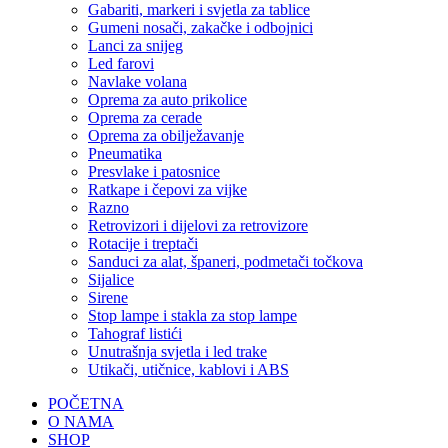
Gabariti, markeri i svjetla za tablice
Gumeni nosači, zakačke i odbojnici
Lanci za snijeg
Led farovi
Navlake volana
Oprema za auto prikolice
Oprema za cerade
Oprema za obilježavanje
Pneumatika
Presvlake i patosnice
Ratkape i čepovi za vijke
Razno
Retrovizori i dijelovi za retrovizore
Rotacije i treptači
Sanduci za alat, španeri, podmetači točkova
Sijalice
Sirene
Stop lampe i stakla za stop lampe
Tahograf listići
Unutrašnja svjetla i led trake
Utikači, utičnice, kablovi i ABS
POČETNA
O NAMA
SHOP