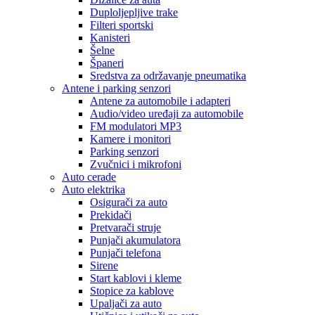
Duploljepljive trake
Filteri sportski
Kanisteri
Šelne
Španeri
Sredstva za održavanje pneumatika
Antene i parking senzori
Antene za automobile i adapteri
Audio/video uređaji za automobile
FM modulatori MP3
Kamere i monitori
Parking senzori
Zvučnici i mikrofoni
Auto cerade
Auto elektrika
Osigurači za auto
Prekidači
Pretvarači struje
Punjači akumulatora
Punjači telefona
Sirene
Start kablovi i kleme
Stopice za kablove
Upaljači za auto