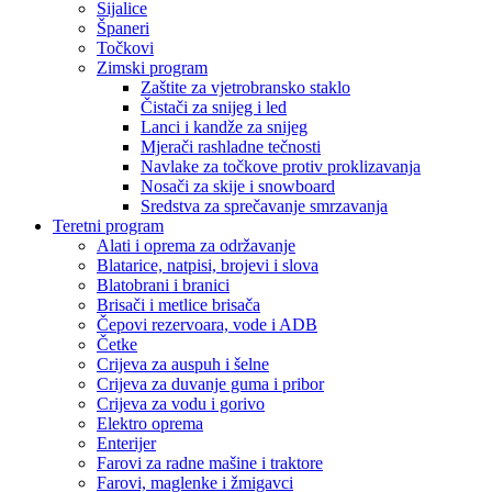
Sijalice
Španeri
Točkovi
Zimski program
Zaštite za vjetrobransko staklo
Čistači za snijeg i led
Lanci i kandže za snijeg
Mjerači rashladne tečnosti
Navlake za točkove protiv proklizavanja
Nosači za skije i snowboard
Sredstva za sprečavanje smrzavanja
Teretni program
Alati i oprema za održavanje
Blatarice, natpisi, brojevi i slova
Blatobrani i branici
Brisači i metlice brisača
Čepovi rezervoara, vode i ADB
Četke
Crijeva za auspuh i šelne
Crijeva za duvanje guma i pribor
Crijeva za vodu i gorivo
Elektro oprema
Enterijer
Farovi za radne mašine i traktore
Farovi, maglenke i žmigavci