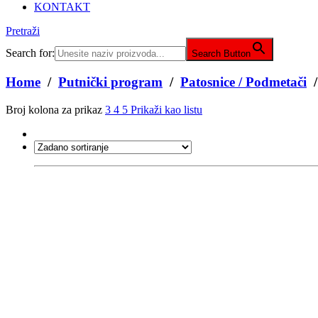
KONTAKT
Pretraži
Search for:
Search Button
Home
/
Putnički program
/
Patosnice / Podmetači
/
Broj kolona za prikaz
3
4
5
Prikaži kao listu