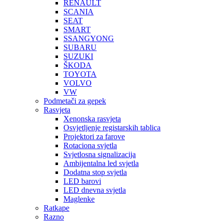
RENAULT
SCANIA
SEAT
SMART
SSANGYONG
SUBARU
SUZUKI
ŠKODA
TOYOTA
VOLVO
VW
Podmetači za gepek
Rasvjeta
Xenonska rasvjeta
Osvjetljenje registarskih tablica
Projektori za farove
Rotaciona svjetla
Svjetlosna signalizacija
Ambijentalna led svjetla
Dodatna stop svjetla
LED barovi
LED dnevna svjetla
Maglenke
Ratkape
Razno