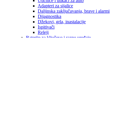
Utičnice i utikači za auto
Adapteri za sijalice
Daljinska zaključavanja, brave i alarmi
Dijagnostika
Džekovi, grla, inastalacije
Ispitivači
Releji
Baterije za ključeve i razne uređaje
Brisači i metlice brisača
Eksterijer
Enterijer
Navlake volana
Ručice mjenjača
ALU FELUGE
Hemijski proizvodi
Sredstva za pranje i održavanje
Kopče
Obavezna oprema
Patosnice / Podmetači
ALFA ROMEO
AUDI
OPEL
BMW
CITROEN
CUPRA