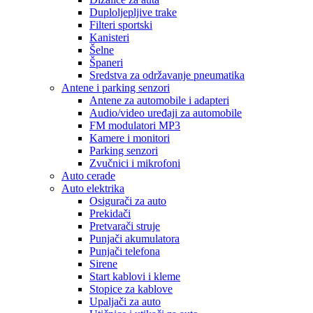
Duploljepljive trake
Filteri sportski
Kanisteri
Šelne
Španeri
Sredstva za održavanje pneumatika
Antene i parking senzori
Antene za automobile i adapteri
Audio/video uređaji za automobile
FM modulatori MP3
Kamere i monitori
Parking senzori
Zvučnici i mikrofoni
Auto cerade
Auto elektrika
Osigurači za auto
Prekidači
Pretvarači struje
Punjači akumulatora
Punjači telefona
Sirene
Start kablovi i kleme
Stopice za kablove
Upaljači za auto