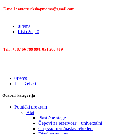
E-mail : autotruckshopmoma@gmail.com
0
Items
Lista želja
0
Tel. : +387 66 799 998, 051 265 419
0
Items
Lista želja
0
Odaberi kategoriju
Putnički program
Alat
Plastične stege
Čepovi za rezervoar – univerzalni
Crijeva/račve/nastavci/kederi
Dizalice za auta