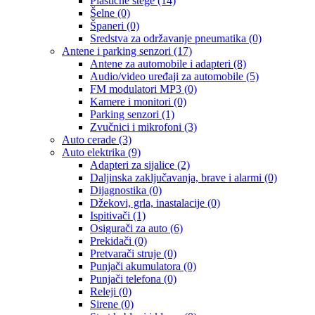
Plastične stege
(14)
Šelne
(0)
Španeri
(0)
Sredstva za održavanje pneumatika
(0)
Antene i parking senzori
(17)
Antene za automobile i adapteri
(8)
Audio/video uređaji za automobile
(5)
FM modulatori MP3
(0)
Kamere i monitori
(0)
Parking senzori
(1)
Zvučnici i mikrofoni
(3)
Auto cerade
(3)
Auto elektrika
(9)
Adapteri za sijalice
(2)
Daljinska zaključavanja, brave i alarmi
(0)
Dijagnostika
(0)
Džekovi, grla, inastalacije
(0)
Ispitivači
(1)
Osigurači za auto
(6)
Prekidači
(0)
Pretvarači struje
(0)
Punjači akumulatora
(0)
Punjači telefona
(0)
Releji
(0)
Sirene
(0)