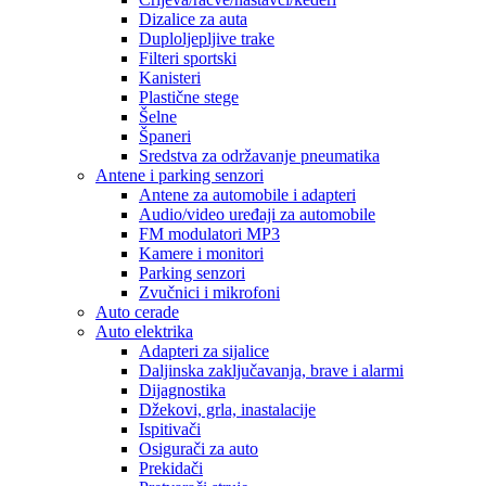
Dizalice za auta
Duploljepljive trake
Filteri sportski
Kanisteri
Plastične stege
Šelne
Španeri
Sredstva za održavanje pneumatika
Antene i parking senzori
Antene za automobile i adapteri
Audio/video uređaji za automobile
FM modulatori MP3
Kamere i monitori
Parking senzori
Zvučnici i mikrofoni
Auto cerade
Auto elektrika
Adapteri za sijalice
Daljinska zaključavanja, brave i alarmi
Dijagnostika
Džekovi, grla, inastalacije
Ispitivači
Osigurači za auto
Prekidači