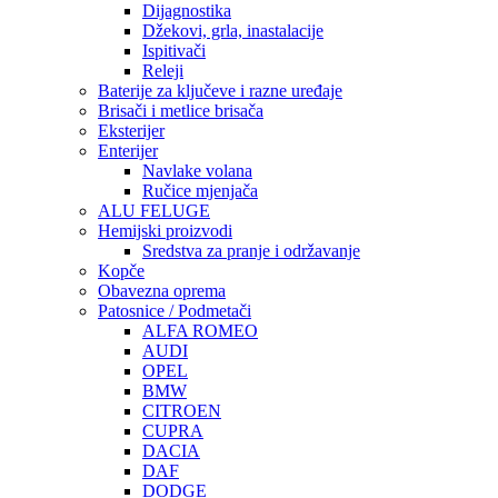
Dijagnostika
Džekovi, grla, inastalacije
Ispitivači
Releji
Baterije za ključeve i razne uređaje
Brisači i metlice brisača
Eksterijer
Enterijer
Navlake volana
Ručice mjenjača
ALU FELUGE
Hemijski proizvodi
Sredstva za pranje i održavanje
Kopče
Obavezna oprema
Patosnice / Podmetači
ALFA ROMEO
AUDI
OPEL
BMW
CITROEN
CUPRA
DACIA
DAF
DODGE