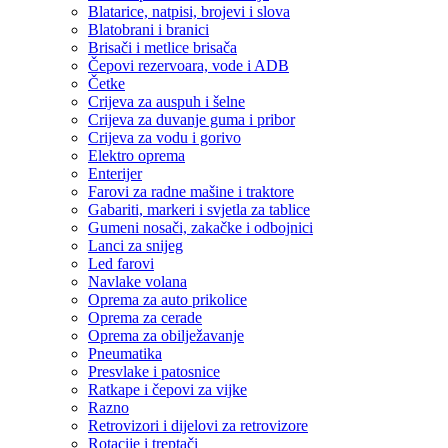
Blatarice, natpisi, brojevi i slova
Blatobrani i branici
Brisači i metlice brisača
Čepovi rezervoara, vode i ADB
Četke
Crijeva za auspuh i šelne
Crijeva za duvanje guma i pribor
Crijeva za vodu i gorivo
Elektro oprema
Enterijer
Farovi za radne mašine i traktore
Gabariti, markeri i svjetla za tablice
Gumeni nosači, zakačke i odbojnici
Lanci za snijeg
Led farovi
Navlake volana
Oprema za auto prikolice
Oprema za cerade
Oprema za obilježavanje
Pneumatika
Presvlake i patosnice
Ratkape i čepovi za vijke
Razno
Retrovizori i dijelovi za retrovizore
Rotacije i treptači