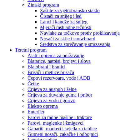
Zimski program
Zaštite za vjetrobransko staklo
Čistači za snijeg i led
Lanci i kandže za snijeg
Mjerači rashladne tečnosti
Navlake za točkove protiv proklizavanja
Nosači za skije i snowboard
Sredstva za sprečavanje smrzavanja
Teretni program
Alati i oprema za održavanje
Blatarice, natpisi, brojevi i slova
Blatobrani i branici
Brisači i metlice brisača
Čepovi rezervoara, vode i ADB
Četke
Crijeva za auspuh i šelne
Crijeva za duvanje guma i pribor
Crijeva za vodu i gorivo
Elektro oprema
Enterijer
Farovi za radne mašine i traktore
Farovi, maglenke i žmigavci
Gabariti, markeri i svjetla za tablice
Gumeni nosači, zakačke i odbojnici
Lanci za snijeg