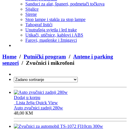
Sanduci za alat, španeri, podmetači točkova
Sijalice
Sirene
Stop lampe i stakla za stop lampe
Tahograf listići
Unutrašnja svjetla i led trake
Utikači, utičnice, kablovi i ABS
Farovi, maglenke i žmigavci
Home
/
Putnički program
/
Antene i parking
senzori
/ Zvučnici i mikrofoni
Dodaj u korpu
Lista želja
Quick View
Auto zvučnici zadnji 280w
48,00
KM