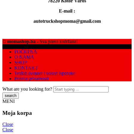
78220 Kotor Varoš
E-mail :
autotruckshopmoma@gmail.com
©
momashop.ba
- Sva prava zadržana!
POČETNA
O NAMA
SHOP
KONTAKT
Trošak dostave i uslovi isporuke
Pravila privatnosti
What are you looking for?
MENI
Moja korpa
Close
Close