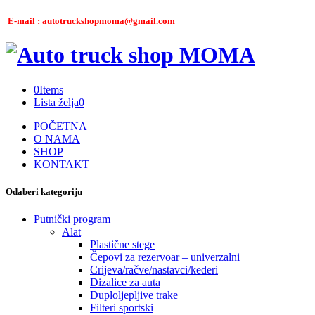
E-mail : autotruckshopmoma@gmail.com
0
Items
Lista želja
0
POČETNA
O NAMA
SHOP
KONTAKT
Odaberi kategoriju
Putnički program
Alat
Plastične stege
Čepovi za rezervoar – univerzalni
Crijeva/račve/nastavci/kederi
Dizalice za auta
Duploljepljive trake
Filteri sportski