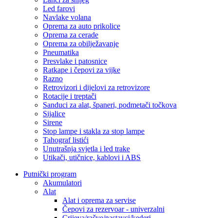
Led farovi
Navlake volana
Oprema za auto prikolice
Oprema za cerade
Oprema za obilježavanje
Pneumatika
Presvlake i patosnice
Ratkape i čepovi za vijke
Razno
Retrovizori i dijelovi za retrovizore
Rotacije i treptači
Sanduci za alat, španeri, podmetači točkova
Sijalice
Sirene
Stop lampe i stakla za stop lampe
Tahograf listići
Unutrašnja svjetla i led trake
Utikači, utičnice, kablovi i ABS
Putnički program
Akumulatori
Alat
Alat i oprema za servise
Čepovi za rezervoar - univerzalni
Crijeva/račve/nastavci/kederi