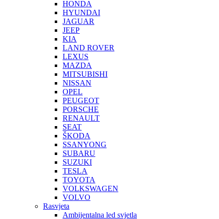
HONDA
HYUNDAI
JAGUAR
JEEP
KIA
LAND ROVER
LEXUS
MAZDA
MITSUBISHI
NISSAN
OPEL
PEUGEOT
PORSCHE
RENAULT
SEAT
ŠKODA
SSANYONG
SUBARU
SUZUKI
TESLA
TOYOTA
VOLKSWAGEN
VOLVO
Rasvjeta
Ambijentalna led svjetla