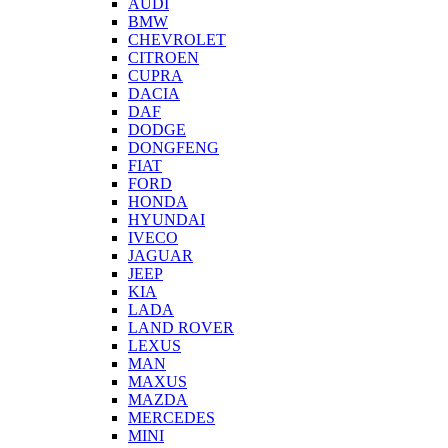
AUDI
BMW
CHEVROLET
CITROEN
CUPRA
DACIA
DAF
DODGE
DONGFENG
FIAT
FORD
HONDA
HYUNDAI
IVECO
JAGUAR
JEEP
KIA
LADA
LAND ROVER
LEXUS
MAN
MAXUS
MAZDA
MERCEDES
MINI