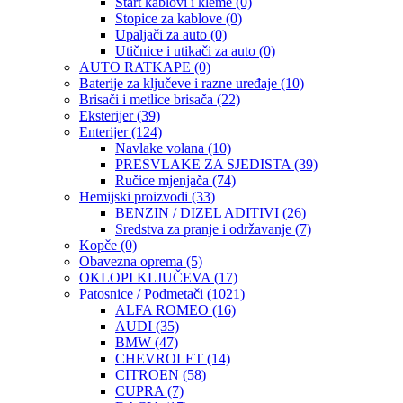
Start kablovi i kleme
(0)
Stopice za kablove
(0)
Upaljači za auto
(0)
Utičnice i utikači za auto
(0)
AUTO RATKAPE
(0)
Baterije za ključeve i razne uređaje
(10)
Brisači i metlice brisača
(22)
Eksterijer
(39)
Enterijer
(124)
Navlake volana
(10)
PRESVLAKE ZA SJEDISTA
(39)
Ručice mjenjača
(74)
Hemijski proizvodi
(33)
BENZIN / DIZEL ADITIVI
(26)
Sredstva za pranje i održavanje
(7)
Kopče
(0)
Obavezna oprema
(5)
OKLOPI KLJUČEVA
(17)
Patosnice / Podmetači
(1021)
ALFA ROMEO
(16)
AUDI
(35)
BMW
(47)
CHEVROLET
(14)
CITROEN
(58)
CUPRA
(7)