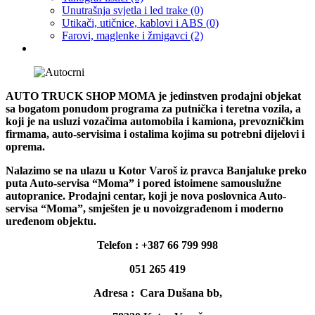
Unutrašnja svjetla i led trake
(0)
Utikači, utičnice, kablovi i ABS
(0)
Farovi, maglenke i žmigavci
(2)
AUTO TRUCK SHOP MOMA je jedinstven prodajni objekat
sa bogatom ponudom programa za putnička i teretna vozila, a
koji je na usluzi vozačima automobila i kamiona, prevozničkim
firmama, auto-servisima i ostalima kojima su potrebni dijelovi i
oprema.
Nalazimo se na ulazu u Kotor Varoš iz pravca Banjaluke preko
puta Auto-servisa “Moma” i pored istoimene samouslužne
autopranice. Prodajni centar, koji je nova poslovnica Auto-
servisa “Moma”, smješten je u novoizgrađenom i moderno
uređenom objektu.
Telefon : +387 66 799 998
051 265 419
Adresa : Cara Dušana bb,