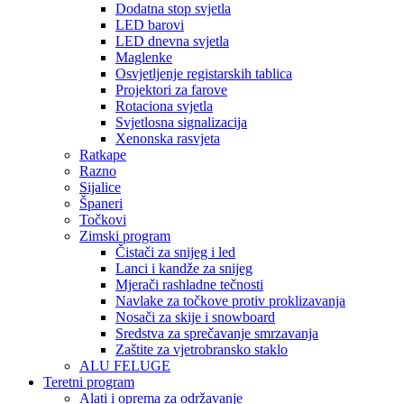
Dodatna stop svjetla
LED barovi
LED dnevna svjetla
Maglenke
Osvjetljenje registarskih tablica
Projektori za farove
Rotaciona svjetla
Svjetlosna signalizacija
Xenonska rasvjeta
Ratkape
Razno
Sijalice
Španeri
Točkovi
Zimski program
Čistači za snijeg i led
Lanci i kandže za snijeg
Mjerači rashladne tečnosti
Navlake za točkove protiv proklizavanja
Nosači za skije i snowboard
Sredstva za sprečavanje smrzavanja
Zaštite za vjetrobransko staklo
ALU FELUGE
Teretni program
Alati i oprema za održavanje