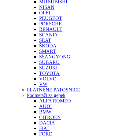
MITSUBISHI
NISAN
OPEL
PEUGEOT
PORSCHE
RENAULT
SCANIA
SEAT
ŠKODA
SMART
SSANGYONG
SUBARU
SUZUKI
TOYOTA
VOLVO
VW
PLATNENE PATOSNICE
Podmetači za gepek
ALFA ROMEO
AUDI
BMW
CITROEN
DACIA
FIAT
FORD