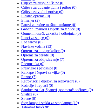
Crijeva za auspuh i šelne
(0)
Crijeva za duvanje guma i pribor
(0)
Crijeva za vodu i gorivo
(0)
Elektro oprema
(0)
Enterijer
(2)
Farovi za radne mašine i traktore
(0)
Gabariti, markeri i svjetla za tablice
(0)
Gumeni nosači, zakačke i odbojnici
(0)
Lanci za snijeg
(0)
Led farovi
(0)
Navlake volana
(13)
Oprema za auto prikolice
(0)
Oprema za cerade
(0)
Oprema za obilježavanje
(7)
Pneumatika
(0)
Presvlake i patosnice
(0)
Ratkape i čepovi za vijke
(0)
Razno
(7)
Retrovizori i dijelovi za retrovizore
(0)
Rotacije i treptači
(0)
Sanduci za alat, španeri, podmetači točkova
(0)
Sijalice
(0)
Sirene
(0)
Stop lampe i stakla za stop lampe
(19)
Tahograf listići
(0)