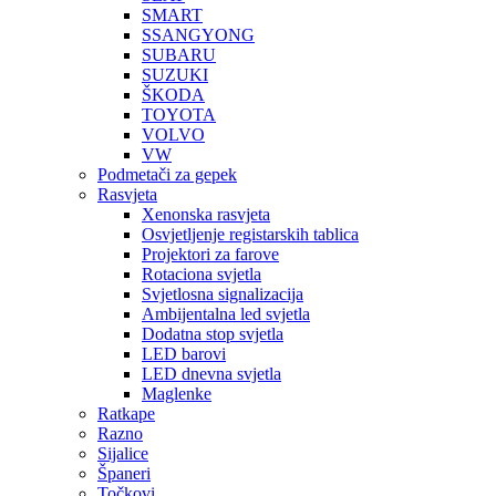
SMART
SSANGYONG
SUBARU
SUZUKI
ŠKODA
TOYOTA
VOLVO
VW
Podmetači za gepek
Rasvjeta
Xenonska rasvjeta
Osvjetljenje registarskih tablica
Projektori za farove
Rotaciona svjetla
Svjetlosna signalizacija
Ambijentalna led svjetla
Dodatna stop svjetla
LED barovi
LED dnevna svjetla
Maglenke
Ratkape
Razno
Sijalice
Španeri
Točkovi