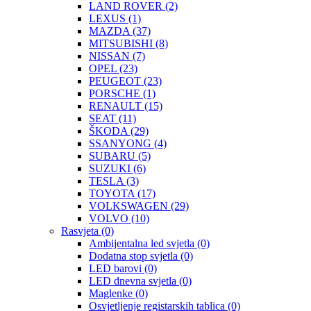
LAND ROVER
(2)
LEXUS
(1)
MAZDA
(37)
MITSUBISHI
(8)
NISSAN
(7)
OPEL
(23)
PEUGEOT
(23)
PORSCHE
(1)
RENAULT
(15)
SEAT
(11)
ŠKODA
(29)
SSANYONG
(4)
SUBARU
(5)
SUZUKI
(6)
TESLA
(3)
TOYOTA
(17)
VOLKSWAGEN
(29)
VOLVO
(10)
Rasvjeta
(0)
Ambijentalna led svjetla
(0)
Dodatna stop svjetla
(0)
LED barovi
(0)
LED dnevna svjetla
(0)
Maglenke
(0)
Osvjetljenje registarskih tablica
(0)