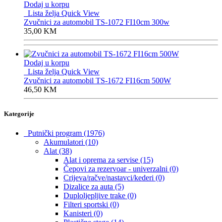
Dodaj u korpu
Lista želja
Quick View
Zvučnici za automobil TS-1072 FI10cm 300w
35,00
KM
Dodaj u korpu
Lista želja
Quick View
Zvučnici za automobil TS-1672 FI16cm 500W
46,50
KM
Kategorije
Putnički program
(1976)
Akumulatori
(10)
Alat
(38)
Alat i oprema za servise
(15)
Čepovi za rezervoar - univerzalni
(0)
Crijeva/račve/nastavci/kederi
(0)
Dizalice za auta
(5)
Duploljepljive trake
(0)
Filteri sportski
(0)
Kanisteri
(0)