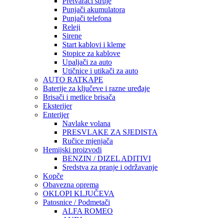
Pretvarači struje
Punjači akumulatora
Punjači telefona
Releji
Sirene
Start kablovi i kleme
Stopice za kablove
Upaljači za auto
Utičnice i utikači za auto
AUTO RATKAPE
Baterije za ključeve i razne uređaje
Brisači i metlice brisača
Eksterijer
Enterijer
Navlake volana
PRESVLAKE ZA SJEDISTA
Ručice mjenjača
Hemijski proizvodi
BENZIN / DIZEL ADITIVI
Sredstva za pranje i održavanje
Kopče
Obavezna oprema
OKLOPI KLJUČEVA
Patosnice / Podmetači
ALFA ROMEO