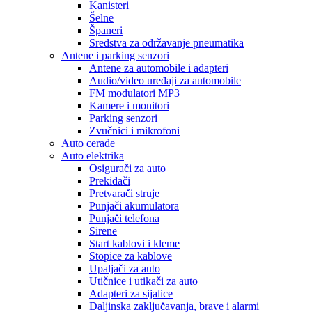
Kanisteri
Šelne
Španeri
Sredstva za održavanje pneumatika
Antene i parking senzori
Antene za automobile i adapteri
Audio/video uređaji za automobile
FM modulatori MP3
Kamere i monitori
Parking senzori
Zvučnici i mikrofoni
Auto cerade
Auto elektrika
Osigurači za auto
Prekidači
Pretvarači struje
Punjači akumulatora
Punjači telefona
Sirene
Start kablovi i kleme
Stopice za kablove
Upaljači za auto
Utičnice i utikači za auto
Adapteri za sijalice
Daljinska zaključavanja, brave i alarmi