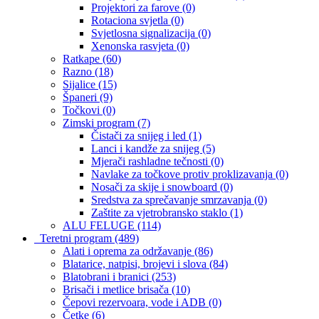
Projektori za farove
(0)
Rotaciona svjetla
(0)
Svjetlosna signalizacija
(0)
Xenonska rasvjeta
(0)
Ratkape
(60)
Razno
(18)
Sijalice
(15)
Španeri
(9)
Točkovi
(0)
Zimski program
(7)
Čistači za snijeg i led
(1)
Lanci i kandže za snijeg
(5)
Mjerači rashladne tečnosti
(0)
Navlake za točkove protiv proklizavanja
(0)
Nosači za skije i snowboard
(0)
Sredstva za sprečavanje smrzavanja
(0)
Zaštite za vjetrobransko staklo
(1)
ALU FELUGE
(114)
Teretni program
(489)
Alati i oprema za održavanje
(86)
Blatarice, natpisi, brojevi i slova
(84)
Blatobrani i branici
(253)
Brisači i metlice brisača
(10)
Čepovi rezervoara, vode i ADB
(0)
Četke
(6)