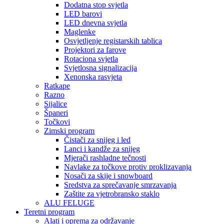
Dodatna stop svjetla
LED barovi
LED dnevna svjetla
Maglenke
Osvjetljenje registarskih tablica
Projektori za farove
Rotaciona svjetla
Svjetlosna signalizacija
Xenonska rasvjeta
Ratkape
Razno
Sijalice
Španeri
Točkovi
Zimski program
Čistači za snijeg i led
Lanci i kandže za snijeg
Mjerači rashladne tečnosti
Navlake za točkove protiv proklizavanja
Nosači za skije i snowboard
Sredstva za sprečavanje smrzavanja
Zaštite za vjetrobransko staklo
ALU FELUGE
Teretni program
Alati i oprema za održavanje