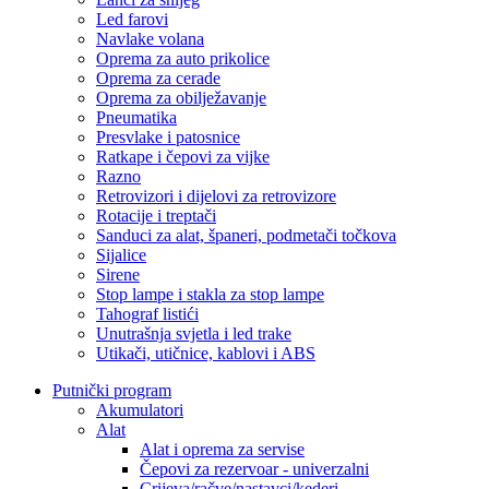
Led farovi
Navlake volana
Oprema za auto prikolice
Oprema za cerade
Oprema za obilježavanje
Pneumatika
Presvlake i patosnice
Ratkape i čepovi za vijke
Razno
Retrovizori i dijelovi za retrovizore
Rotacije i treptači
Sanduci za alat, španeri, podmetači točkova
Sijalice
Sirene
Stop lampe i stakla za stop lampe
Tahograf listići
Unutrašnja svjetla i led trake
Utikači, utičnice, kablovi i ABS
Putnički program
Akumulatori
Alat
Alat i oprema za servise
Čepovi za rezervoar - univerzalni
Crijeva/račve/nastavci/kederi