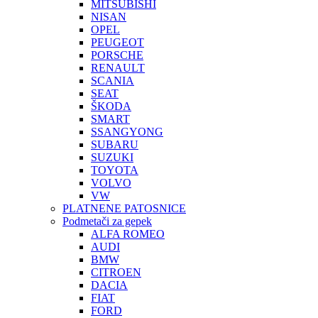
MITSUBISHI
NISAN
OPEL
PEUGEOT
PORSCHE
RENAULT
SCANIA
SEAT
ŠKODA
SMART
SSANGYONG
SUBARU
SUZUKI
TOYOTA
VOLVO
VW
PLATNENE PATOSNICE
Podmetači za gepek
ALFA ROMEO
AUDI
BMW
CITROEN
DACIA
FIAT
FORD