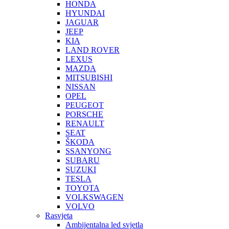
HONDA
HYUNDAI
JAGUAR
JEEP
KIA
LAND ROVER
LEXUS
MAZDA
MITSUBISHI
NISSAN
OPEL
PEUGEOT
PORSCHE
RENAULT
SEAT
ŠKODA
SSANYONG
SUBARU
SUZUKI
TESLA
TOYOTA
VOLKSWAGEN
VOLVO
Rasvjeta
Ambijentalna led svjetla