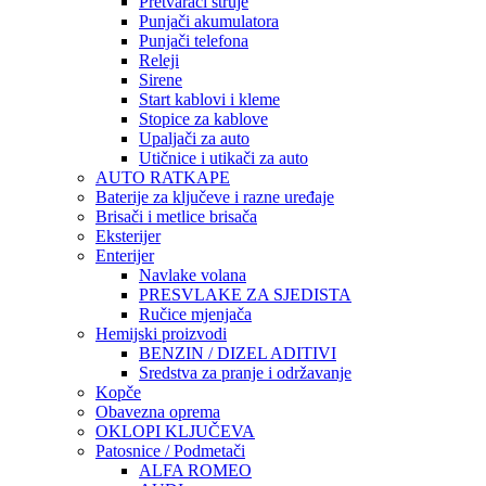
Pretvarači struje
Punjači akumulatora
Punjači telefona
Releji
Sirene
Start kablovi i kleme
Stopice za kablove
Upaljači za auto
Utičnice i utikači za auto
AUTO RATKAPE
Baterije za ključeve i razne uređaje
Brisači i metlice brisača
Eksterijer
Enterijer
Navlake volana
PRESVLAKE ZA SJEDISTA
Ručice mjenjača
Hemijski proizvodi
BENZIN / DIZEL ADITIVI
Sredstva za pranje i održavanje
Kopče
Obavezna oprema
OKLOPI KLJUČEVA
Patosnice / Podmetači
ALFA ROMEO