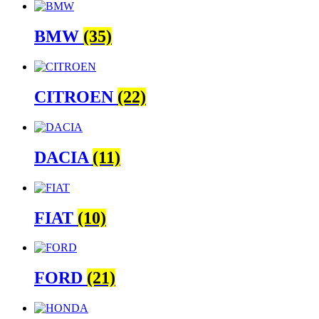
BMW
(35)
CITROEN
(22)
DACIA
(11)
FIAT
(10)
FORD
(21)