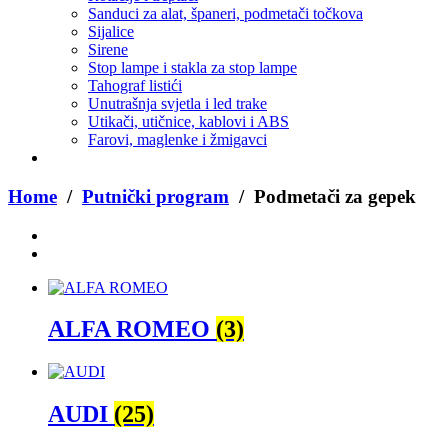
Sanduci za alat, španeri, podmetači točkova
Sijalice
Sirene
Stop lampe i stakla za stop lampe
Tahograf listići
Unutrašnja svjetla i led trake
Utikači, utičnice, kablovi i ABS
Farovi, maglenke i žmigavci
Home
/
Putnički program
/ Podmetači za gepek
ALFA ROMEO
(3)
AUDI
(25)