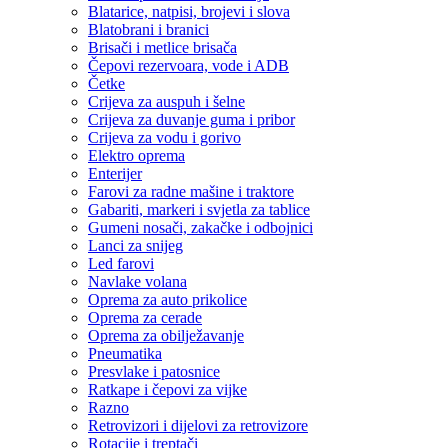
Blatarice, natpisi, brojevi i slova
Blatobrani i branici
Brisači i metlice brisača
Čepovi rezervoara, vode i ADB
Četke
Crijeva za auspuh i šelne
Crijeva za duvanje guma i pribor
Crijeva za vodu i gorivo
Elektro oprema
Enterijer
Farovi za radne mašine i traktore
Gabariti, markeri i svjetla za tablice
Gumeni nosači, zakačke i odbojnici
Lanci za snijeg
Led farovi
Navlake volana
Oprema za auto prikolice
Oprema za cerade
Oprema za obilježavanje
Pneumatika
Presvlake i patosnice
Ratkape i čepovi za vijke
Razno
Retrovizori i dijelovi za retrovizore
Rotacije i treptači