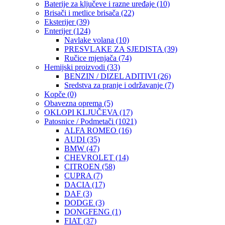
Baterije za ključeve i razne uređaje
(10)
Brisači i metlice brisača
(22)
Eksterijer
(39)
Enterijer
(124)
Navlake volana
(10)
PRESVLAKE ZA SJEDISTA
(39)
Ručice mjenjača
(74)
Hemijski proizvodi
(33)
BENZIN / DIZEL ADITIVI
(26)
Sredstva za pranje i održavanje
(7)
Kopče
(0)
Obavezna oprema
(5)
OKLOPI KLJUČEVA
(17)
Patosnice / Podmetači
(1021)
ALFA ROMEO
(16)
AUDI
(35)
BMW
(47)
CHEVROLET
(14)
CITROEN
(58)
CUPRA
(7)
DACIA
(17)
DAF
(3)
DODGE
(3)
DONGFENG
(1)
FIAT
(37)