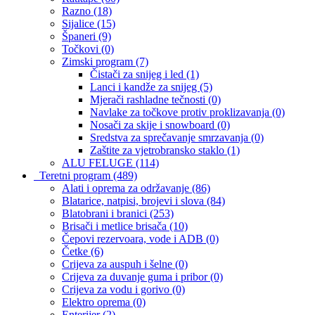
Razno
(18)
Sijalice
(15)
Španeri
(9)
Točkovi
(0)
Zimski program
(7)
Čistači za snijeg i led
(1)
Lanci i kandže za snijeg
(5)
Mjerači rashladne tečnosti
(0)
Navlake za točkove protiv proklizavanja
(0)
Nosači za skije i snowboard
(0)
Sredstva za sprečavanje smrzavanja
(0)
Zaštite za vjetrobransko staklo
(1)
ALU FELUGE
(114)
Teretni program
(489)
Alati i oprema za održavanje
(86)
Blatarice, natpisi, brojevi i slova
(84)
Blatobrani i branici
(253)
Brisači i metlice brisača
(10)
Čepovi rezervoara, vode i ADB
(0)
Četke
(6)
Crijeva za auspuh i šelne
(0)
Crijeva za duvanje guma i pribor
(0)
Crijeva za vodu i gorivo
(0)
Elektro oprema
(0)
Enterijer
(2)