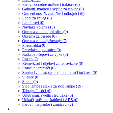
Farovi za radne mašine i traktore
(0)
Gabariti, markeri i svjetla za tablice
(0)
Gumeni nosači, zakačke i odbojnici
(0)
Lanci za snijeg
(0)
Led farovi
(0)
Navlake volana
(13)
Oprema za auto prikolice
(0)
Oprema za cerade
(0)
Oprema za obilježavanje
(7)
Pneumatika
(0)
Presvlake i patosnice
(0)
Ratkape i čepovi za vijke
(0)
Razno
(7)
Retrovizori i dijelovi za retrovizore
(0)
Rotacije i treptači
(0)
Sanduci za alat, španeri, podmetači točkova
(0)
Sijalice
(0)
Sirene
(0)
Stop lampe i stakla za stop lampe
(19)
Tahograf listići
(0)
Unutrašnja svjetla i led trake
(0)
Utikači, utičnice, kablovi i ABS
(0)
Farovi, maglenke i žmigavci
(2)