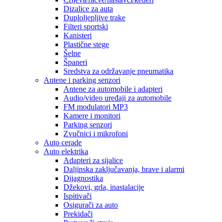
Dizalice za auta
Duploljepljive trake
Filteri sportski
Kanisteri
Plastične stege
Šelne
Španeri
Sredstva za održavanje pneumatika
Antene i parking senzori
Antene za automobile i adapteri
Audio/video uređaji za automobile
FM modulatori MP3
Kamere i monitori
Parking senzori
Zvučnici i mikrofoni
Auto cerade
Auto elektrika
Adapteri za sijalice
Daljinska zaključavanja, brave i alarmi
Dijagnostika
Džekovi, grla, inastalacije
Ispitivači
Osigurači za auto
Prekidači