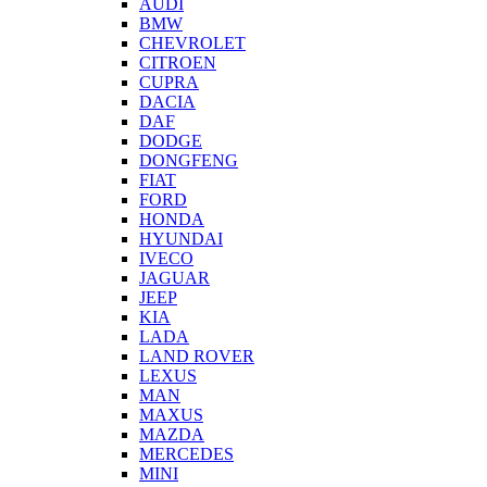
AUDI
BMW
CHEVROLET
CITROEN
CUPRA
DACIA
DAF
DODGE
DONGFENG
FIAT
FORD
HONDA
HYUNDAI
IVECO
JAGUAR
JEEP
KIA
LADA
LAND ROVER
LEXUS
MAN
MAXUS
MAZDA
MERCEDES
MINI