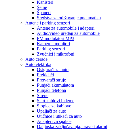
Kanisteri
Šelne
Španeri
Sredstva za održavanje pneumatika
Antene i parking senzori
Antene za automobile i adapteri
Audio/video uređaji za automobile
FM modulatori MP3
Kamere i monitori
Parking senzori
Zvučnici i mikrofoni
Auto cerade
Auto elektrika
Osigurači za auto
Prekidači
Pretvarači struje
Punjači akumulatora
Punjači telefona
Sirene
Start kablovi i kleme
Stopice za kablove
Upaljači za auto
Utičnice i utikači za auto
Adapteri za sijalice
Daljinska zaključavanja, brave i alarmi