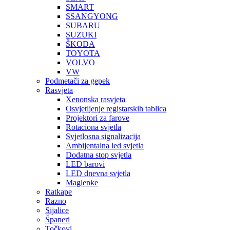
SMART
SSANGYONG
SUBARU
SUZUKI
ŠKODA
TOYOTA
VOLVO
VW
Podmetači za gepek
Rasvjeta
Xenonska rasvjeta
Osvjetljenje registarskih tablica
Projektori za farove
Rotaciona svjetla
Svjetlosna signalizacija
Ambijentalna led svjetla
Dodatna stop svjetla
LED barovi
LED dnevna svjetla
Maglenke
Ratkape
Razno
Sijalice
Španeri
Točkovi