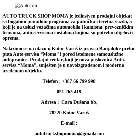
AUTO TRUCK SHOP MOMA je jedinstven prodajni objekat
sa bogatom ponudom programa za putnička i teretna vozila, a
koji je na usluzi vozačima automobila i kamiona, prevozničkim
firmama, auto-servisima i ostalima kojima su potrebni dijelovi i
oprema.
Nalazimo se na ulazu u Kotor Varoš iz pravca Banjaluke preko
puta Auto-servisa “Moma” i pored istoimene samouslužne
autopranice. Prodajni centar, koji je nova poslovnica Auto-
servisa “Moma”, smješten je u novoizgrađenom i moderno
uređenom objektu.
Telefon : +387 66 799 998
051 265 419
Adresa : Cara Dušana bb,
78220 Kotor Varoš
E-mail :
autotruckshopmoma@gmail.com