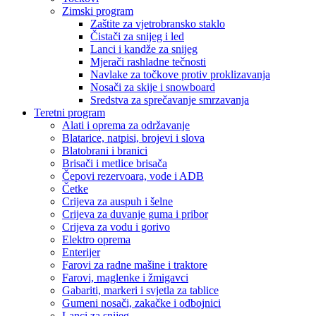
Zimski program
Zaštite za vjetrobransko staklo
Čistači za snijeg i led
Lanci i kandže za snijeg
Mjerači rashladne tečnosti
Navlake za točkove protiv proklizavanja
Nosači za skije i snowboard
Sredstva za sprečavanje smrzavanja
Teretni program
Alati i oprema za održavanje
Blatarice, natpisi, brojevi i slova
Blatobrani i branici
Brisači i metlice brisača
Čepovi rezervoara, vode i ADB
Četke
Crijeva za auspuh i šelne
Crijeva za duvanje guma i pribor
Crijeva za vodu i gorivo
Elektro oprema
Enterijer
Farovi za radne mašine i traktore
Farovi, maglenke i žmigavci
Gabariti, markeri i svjetla za tablice
Gumeni nosači, zakačke i odbojnici
Lanci za snijeg