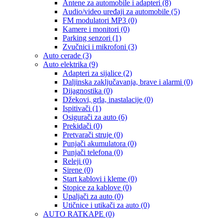
Antene za automobile i adapteri
(8)
Audio/video uređaji za automobile
(5)
FM modulatori MP3
(0)
Kamere i monitori
(0)
Parking senzori
(1)
Zvučnici i mikrofoni
(3)
Auto cerade
(3)
Auto elektrika
(9)
Adapteri za sijalice
(2)
Daljinska zaključavanja, brave i alarmi
(0)
Dijagnostika
(0)
Džekovi, grla, inastalacije
(0)
Ispitivači
(1)
Osigurači za auto
(6)
Prekidači
(0)
Pretvarači struje
(0)
Punjači akumulatora
(0)
Punjači telefona
(0)
Releji
(0)
Sirene
(0)
Start kablovi i kleme
(0)
Stopice za kablove
(0)
Upaljači za auto
(0)
Utičnice i utikači za auto
(0)
AUTO RATKAPE
(0)