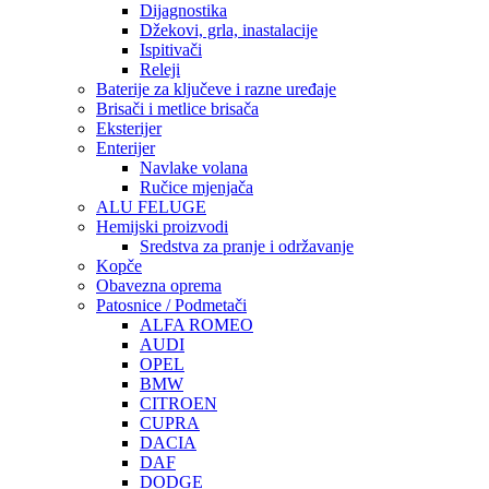
Dijagnostika
Džekovi, grla, inastalacije
Ispitivači
Releji
Baterije za ključeve i razne uređaje
Brisači i metlice brisača
Eksterijer
Enterijer
Navlake volana
Ručice mjenjača
ALU FELUGE
Hemijski proizvodi
Sredstva za pranje i održavanje
Kopče
Obavezna oprema
Patosnice / Podmetači
ALFA ROMEO
AUDI
OPEL
BMW
CITROEN
CUPRA
DACIA
DAF
DODGE