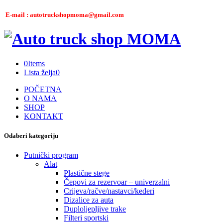
E-mail : autotruckshopmoma@gmail.com
0
Items
Lista želja
0
POČETNA
O NAMA
SHOP
KONTAKT
Odaberi kategoriju
Putnički program
Alat
Plastične stege
Čepovi za rezervoar – univerzalni
Crijeva/račve/nastavci/kederi
Dizalice za auta
Duploljepljive trake
Filteri sportski