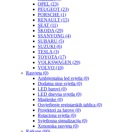
OPEL
(23)
PEUGEOT
(23)
PORSCHE
(1)
RENAULT
(15)
SEAT
(11)
ŠKODA
(29)
SSANYONG
(4)
SUBARU
(5)
SUZUKI
(6)
TESLA
(3)
TOYOTA
(17)
VOLKSWAGEN
(29)
VOLVO
(10)
Rasvjeta
(0)
Ambijentalna led svjetla
(0)
Dodatna stop svjetla
(0)
LED barovi
(0)
LED dnevna svjetla
(0)
Maglenke
(0)
Osvjetljenje registarskih tablica
(0)
Projektori za farove
(0)
Rotaciona svjetla
(0)
Svjetlosna signalizacija
(0)
Xenonska rasvjeta
(0)
Ratkape
(60)