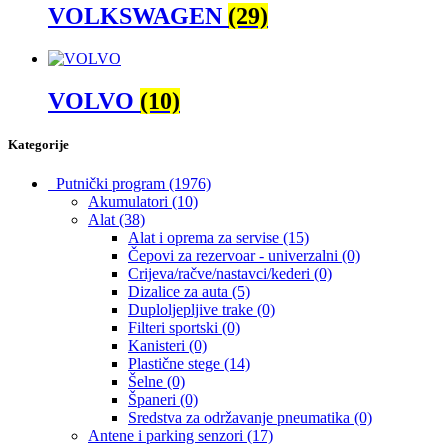
VOLKSWAGEN
(29)
VOLVO
(10)
Kategorije
Putnički program
(1976)
Akumulatori
(10)
Alat
(38)
Alat i oprema za servise
(15)
Čepovi za rezervoar - univerzalni
(0)
Crijeva/račve/nastavci/kederi
(0)
Dizalice za auta
(5)
Duploljepljive trake
(0)
Filteri sportski
(0)
Kanisteri
(0)
Plastične stege
(14)
Šelne
(0)
Španeri
(0)
Sredstva za održavanje pneumatika
(0)
Antene i parking senzori
(17)