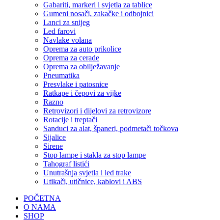
Gabariti, markeri i svjetla za tablice
Gumeni nosači, zakačke i odbojnici
Lanci za snijeg
Led farovi
Navlake volana
Oprema za auto prikolice
Oprema za cerade
Oprema za obilježavanje
Pneumatika
Presvlake i patosnice
Ratkape i čepovi za vijke
Razno
Retrovizori i dijelovi za retrovizore
Rotacije i treptači
Sanduci za alat, španeri, podmetači točkova
Sijalice
Sirene
Stop lampe i stakla za stop lampe
Tahograf listići
Unutrašnja svjetla i led trake
Utikači, utičnice, kablovi i ABS
POČETNA
O NAMA
SHOP