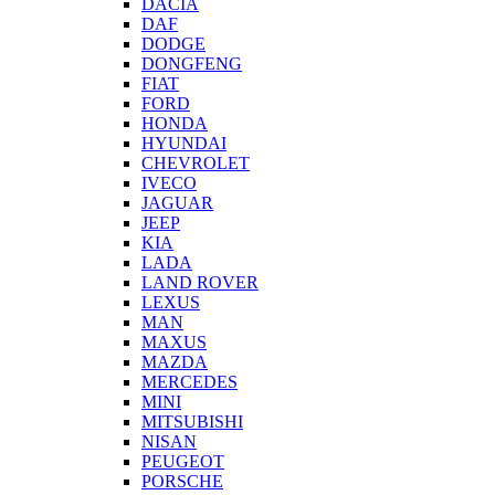
DACIA
DAF
DODGE
DONGFENG
FIAT
FORD
HONDA
HYUNDAI
CHEVROLET
IVECO
JAGUAR
JEEP
KIA
LADA
LAND ROVER
LEXUS
MAN
MAXUS
MAZDA
MERCEDES
MINI
MITSUBISHI
NISAN
PEUGEOT
PORSCHE