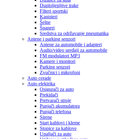
Duploljepljive trake
Filteri sportski
Kanisteri
Šelne
Španeri
Sredstva za održavanje pneumatika
Antene i parking senzori
Antene za automobile i adapteri
Audio/video uređaji za automobile
FM modulatori MP3
Kamere i monitori
Parking senzori
Zvučnici i mikrofoni
Auto cerade
Auto elektrika
Osigurači za auto
Prekidači
Pretvarači struje
Punjači akumulatora
Punjači telefona
Sirene
Start kablovi i kleme
Stopice za kablove
Upaljači za auto