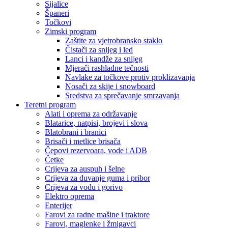
Sijalice
Španeri
Točkovi
Zimski program
Zaštite za vjetrobransko staklo
Čistači za snijeg i led
Lanci i kandže za snijeg
Mjerači rashladne tečnosti
Navlake za točkove protiv proklizavanja
Nosači za skije i snowboard
Sredstva za sprečavanje smrzavanja
Teretni program
Alati i oprema za održavanje
Blatarice, natpisi, brojevi i slova
Blatobrani i branici
Brisači i metlice brisača
Čepovi rezervoara, vode i ADB
Četke
Crijeva za auspuh i šelne
Crijeva za duvanje guma i pribor
Crijeva za vodu i gorivo
Elektro oprema
Enterijer
Farovi za radne mašine i traktore
Farovi, maglenke i žmigavci