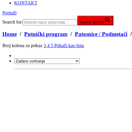
KONTAKT
Pretraži
Search for:
Search Button
Home
/
Putnički program
/
Patosnice / Podmetači
/
Broj kolona za prikaz
3
4
5
Prikaži kao listu