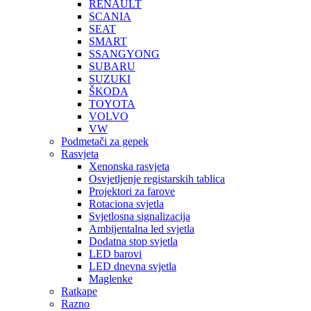
RENAULT
SCANIA
SEAT
SMART
SSANGYONG
SUBARU
SUZUKI
ŠKODA
TOYOTA
VOLVO
VW
Podmetači za gepek
Rasvjeta
Xenonska rasvjeta
Osvjetljenje registarskih tablica
Projektori za farove
Rotaciona svjetla
Svjetlosna signalizacija
Ambijentalna led svjetla
Dodatna stop svjetla
LED barovi
LED dnevna svjetla
Maglenke
Ratkape
Razno