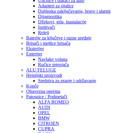
Utičnice i utikači za auto
Adapteri za sijalice
Daljinska zaključavanja, brave i alarmi
Dijagnostika
Džekovi, grla, inastalacije
Ispitivači
Releji
Baterije za ključeve i razne uređaje
Brisači i metlice brisača
Eksterijer
Enterijer
Navlake volana
Ručice mjenjača
ALU FELUGE
Hemijski proizvodi
Sredstva za pranje i održavanje
Kopče
Obavezna oprema
Patosnice / Podmetači
ALFA ROMEO
AUDI
OPEL
BMW
CITROEN
CUPRA