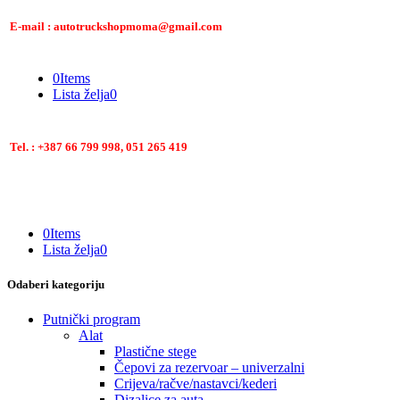
E-mail : autotruckshopmoma@gmail.com
0
Items
Lista želja
0
Tel. : +387 66 799 998, 051 265 419
0
Items
Lista želja
0
Odaberi kategoriju
Putnički program
Alat
Plastične stege
Čepovi za rezervoar – univerzalni
Crijeva/račve/nastavci/kederi
Dizalice za auta