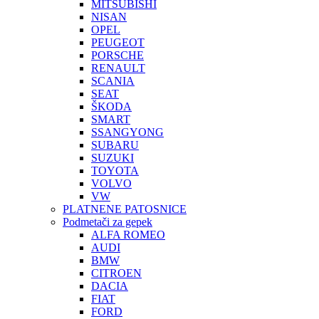
MITSUBISHI
NISAN
OPEL
PEUGEOT
PORSCHE
RENAULT
SCANIA
SEAT
ŠKODA
SMART
SSANGYONG
SUBARU
SUZUKI
TOYOTA
VOLVO
VW
PLATNENE PATOSNICE
Podmetači za gepek
ALFA ROMEO
AUDI
BMW
CITROEN
DACIA
FIAT
FORD