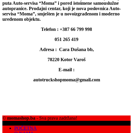
puta Auto-servisa “Moma” i pored istoimene samouslužne
autopranice. Prodajni centar, koji je nova poslovnica Auto-
servisa “Moma”, smješten je u novoizgrađenom i moderno
uređenom objektu.
Telefon : +387 66 799 998
051 265 419
Adresa : Cara Dušana bb,
78220 Kotor Varoš
E-mail :
autotruckshopmoma@gmail.com
©
momashop.ba
- Sva prava zadržana!
POČETNA