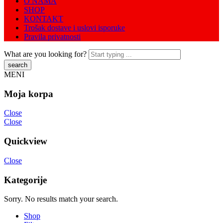
O NAMA
SHOP
KONTAKT
Trošak dostave i uslovi isporuke
Pravila privatnosti
What are you looking for?
MENI
Moja korpa
Close
Close
Quickview
Close
Kategorije
Sorry. No results match your search.
Shop