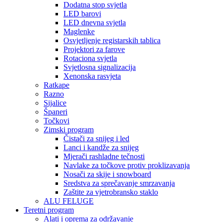
Dodatna stop svjetla
LED barovi
LED dnevna svjetla
Maglenke
Osvjetljenje registarskih tablica
Projektori za farove
Rotaciona svjetla
Svjetlosna signalizacija
Xenonska rasvjeta
Ratkape
Razno
Sijalice
Španeri
Točkovi
Zimski program
Čistači za snijeg i led
Lanci i kandže za snijeg
Mjerači rashladne tečnosti
Navlake za točkove protiv proklizavanja
Nosači za skije i snowboard
Sredstva za sprečavanje smrzavanja
Zaštite za vjetrobransko staklo
ALU FELUGE
Teretni program
Alati i oprema za održavanje