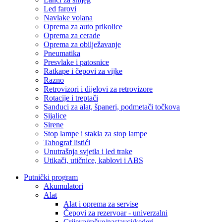
Led farovi
Navlake volana
Oprema za auto prikolice
Oprema za cerade
Oprema za obilježavanje
Pneumatika
Presvlake i patosnice
Ratkape i čepovi za vijke
Razno
Retrovizori i dijelovi za retrovizore
Rotacije i treptači
Sanduci za alat, španeri, podmetači točkova
Sijalice
Sirene
Stop lampe i stakla za stop lampe
Tahograf listići
Unutrašnja svjetla i led trake
Utikači, utičnice, kablovi i ABS
Putnički program
Akumulatori
Alat
Alat i oprema za servise
Čepovi za rezervoar - univerzalni
Crijeva/račve/nastavci/kederi