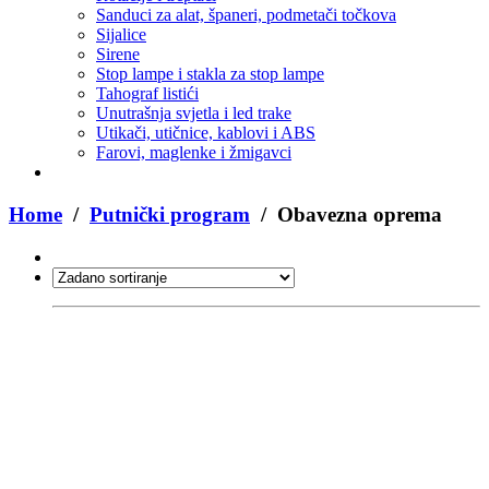
Sanduci za alat, španeri, podmetači točkova
Sijalice
Sirene
Stop lampe i stakla za stop lampe
Tahograf listići
Unutrašnja svjetla i led trake
Utikači, utičnice, kablovi i ABS
Farovi, maglenke i žmigavci
Home
/
Putnički program
/ Obavezna oprema