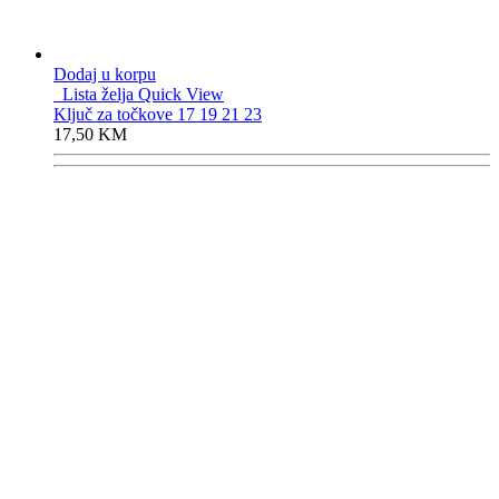
Dodaj u korpu
Lista želja
Quick View
Ključ za točkove 17 19 21 23
17,50
KM