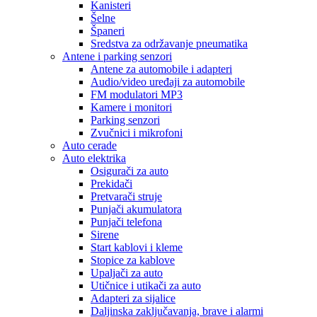
Kanisteri
Šelne
Španeri
Sredstva za održavanje pneumatika
Antene i parking senzori
Antene za automobile i adapteri
Audio/video uređaji za automobile
FM modulatori MP3
Kamere i monitori
Parking senzori
Zvučnici i mikrofoni
Auto cerade
Auto elektrika
Osigurači za auto
Prekidači
Pretvarači struje
Punjači akumulatora
Punjači telefona
Sirene
Start kablovi i kleme
Stopice za kablove
Upaljači za auto
Utičnice i utikači za auto
Adapteri za sijalice
Daljinska zaključavanja, brave i alarmi