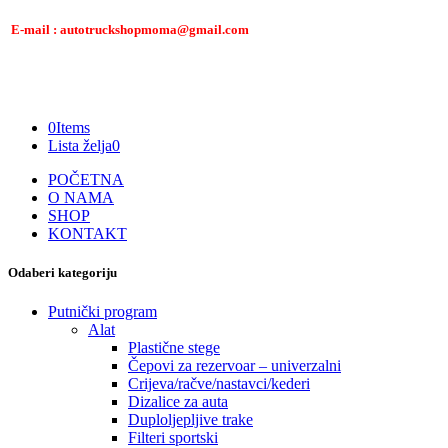
E-mail : autotruckshopmoma@gmail.com
0
Items
Lista želja
0
POČETNA
O NAMA
SHOP
KONTAKT
Odaberi kategoriju
Putnički program
Alat
Plastične stege
Čepovi za rezervoar – univerzalni
Crijeva/račve/nastavci/kederi
Dizalice za auta
Duploljepljive trake
Filteri sportski