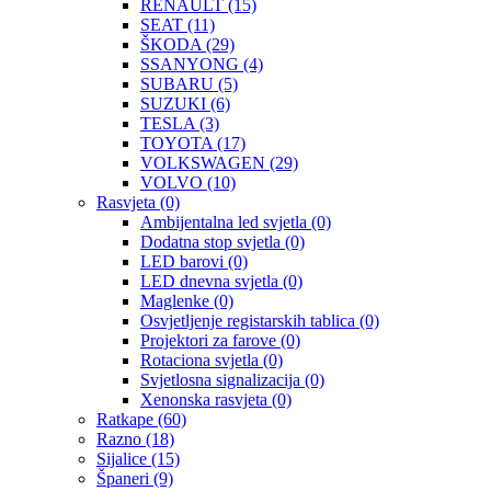
RENAULT
(15)
SEAT
(11)
ŠKODA
(29)
SSANYONG
(4)
SUBARU
(5)
SUZUKI
(6)
TESLA
(3)
TOYOTA
(17)
VOLKSWAGEN
(29)
VOLVO
(10)
Rasvjeta
(0)
Ambijentalna led svjetla
(0)
Dodatna stop svjetla
(0)
LED barovi
(0)
LED dnevna svjetla
(0)
Maglenke
(0)
Osvjetljenje registarskih tablica
(0)
Projektori za farove
(0)
Rotaciona svjetla
(0)
Svjetlosna signalizacija
(0)
Xenonska rasvjeta
(0)
Ratkape
(60)
Razno
(18)
Sijalice
(15)
Španeri
(9)