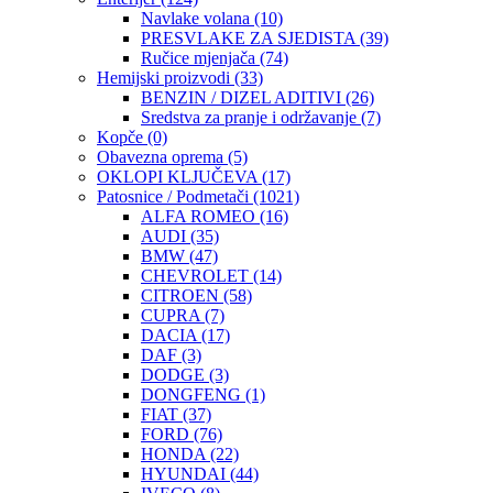
Navlake volana
(10)
PRESVLAKE ZA SJEDISTA
(39)
Ručice mjenjača
(74)
Hemijski proizvodi
(33)
BENZIN / DIZEL ADITIVI
(26)
Sredstva za pranje i održavanje
(7)
Kopče
(0)
Obavezna oprema
(5)
OKLOPI KLJUČEVA
(17)
Patosnice / Podmetači
(1021)
ALFA ROMEO
(16)
AUDI
(35)
BMW
(47)
CHEVROLET
(14)
CITROEN
(58)
CUPRA
(7)
DACIA
(17)
DAF
(3)
DODGE
(3)
DONGFENG
(1)
FIAT
(37)
FORD
(76)
HONDA
(22)
HYUNDAI
(44)