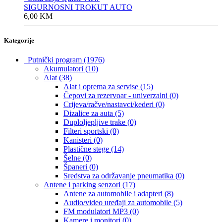
SIGURNOSNI TROKUT AUTO
6,00
KM
Kategorije
Putnički program
(1976)
Akumulatori
(10)
Alat
(38)
Alat i oprema za servise
(15)
Čepovi za rezervoar - univerzalni
(0)
Crijeva/račve/nastavci/kederi
(0)
Dizalice za auta
(5)
Duploljepljive trake
(0)
Filteri sportski
(0)
Kanisteri
(0)
Plastične stege
(14)
Šelne
(0)
Španeri
(0)
Sredstva za održavanje pneumatika
(0)
Antene i parking senzori
(17)
Antene za automobile i adapteri
(8)
Audio/video uređaji za automobile
(5)
FM modulatori MP3
(0)
Kamere i monitori
(0)