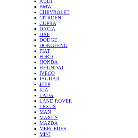
AUDI
BMW
CHEVROLET
CITROEN
CUPRA
DACIA
DAF
DODGE
DONGFENG
FIAT
FORD
HONDA
HYUNDAI
IVECO
JAGUAR
JEEP
KIA
LADA
LAND ROVER
LEXUS
MAN
MAXUS
MAZDA
MERCEDES
MINI