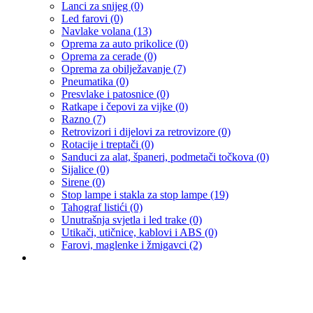
Lanci za snijeg
(0)
Led farovi
(0)
Navlake volana
(13)
Oprema za auto prikolice
(0)
Oprema za cerade
(0)
Oprema za obilježavanje
(7)
Pneumatika
(0)
Presvlake i patosnice
(0)
Ratkape i čepovi za vijke
(0)
Razno
(7)
Retrovizori i dijelovi za retrovizore
(0)
Rotacije i treptači
(0)
Sanduci za alat, španeri, podmetači točkova
(0)
Sijalice
(0)
Sirene
(0)
Stop lampe i stakla za stop lampe
(19)
Tahograf listići
(0)
Unutrašnja svjetla i led trake
(0)
Utikači, utičnice, kablovi i ABS
(0)
Farovi, maglenke i žmigavci
(2)