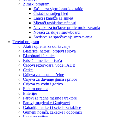
Zimski program
Zaštite za vjetrobransko staklo
Čistači za snijeg i led
Lanci i kandže za snijeg
Mjerači rashladne tečnosti
Navlake za točkove protiv proklizavanja
Nosači za skije i snowboard
Sredstva za sprečavanje smrzavanja
Teretni program
Alati i oprema za održavanje
Blatarice, natpisi, brojevi i slova
Blatobrani i branici
Brisači i metlice brisača
Čepovi rezervoara, vode i ADB
Četke
Crijeva za auspuh i šelne
Crijeva za duvanje guma i pribor
Crijeva za vodu i gorivo
Elektro oprema
Enterijer
Farovi za radne mašine i traktore
Farovi, maglenke i žmigavci
Gabariti, markeri i svjetla za tablice
Gumeni nosači, zakačke i odbojnici
Lanci za snijeg