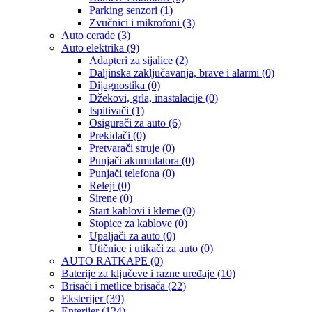
Parking senzori
(1)
Zvučnici i mikrofoni
(3)
Auto cerade
(3)
Auto elektrika
(9)
Adapteri za sijalice
(2)
Daljinska zaključavanja, brave i alarmi
(0)
Dijagnostika
(0)
Džekovi, grla, inastalacije
(0)
Ispitivači
(1)
Osigurači za auto
(6)
Prekidači
(0)
Pretvarači struje
(0)
Punjači akumulatora
(0)
Punjači telefona
(0)
Releji
(0)
Sirene
(0)
Start kablovi i kleme
(0)
Stopice za kablove
(0)
Upaljači za auto
(0)
Utičnice i utikači za auto
(0)
AUTO RATKAPE
(0)
Baterije za ključeve i razne uređaje
(10)
Brisači i metlice brisača
(22)
Eksterijer
(39)
Enterijer
(124)