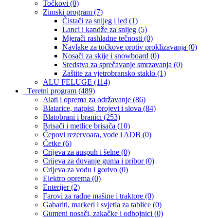
Točkovi
(0)
Zimski program
(7)
Čistači za snijeg i led
(1)
Lanci i kandže za snijeg
(5)
Mjerači rashladne tečnosti
(0)
Navlake za točkove protiv proklizavanja
(0)
Nosači za skije i snowboard
(0)
Sredstva za sprečavanje smrzavanja
(0)
Zaštite za vjetrobransko staklo
(1)
ALU FELUGE
(114)
Teretni program
(489)
Alati i oprema za održavanje
(86)
Blatarice, natpisi, brojevi i slova
(84)
Blatobrani i branici
(253)
Brisači i metlice brisača
(10)
Čepovi rezervoara, vode i ADB
(0)
Četke
(6)
Crijeva za auspuh i šelne
(0)
Crijeva za duvanje guma i pribor
(0)
Crijeva za vodu i gorivo
(0)
Elektro oprema
(0)
Enterijer
(2)
Farovi za radne mašine i traktore
(0)
Gabariti, markeri i svjetla za tablice
(0)
Gumeni nosači, zakačke i odbojnici
(0)