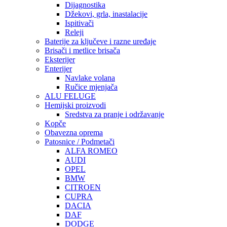
Dijagnostika
Džekovi, grla, inastalacije
Ispitivači
Releji
Baterije za ključeve i razne uređaje
Brisači i metlice brisača
Eksterijer
Enterijer
Navlake volana
Ručice mjenjača
ALU FELUGE
Hemijski proizvodi
Sredstva za pranje i održavanje
Kopče
Obavezna oprema
Patosnice / Podmetači
ALFA ROMEO
AUDI
OPEL
BMW
CITROEN
CUPRA
DACIA
DAF
DODGE