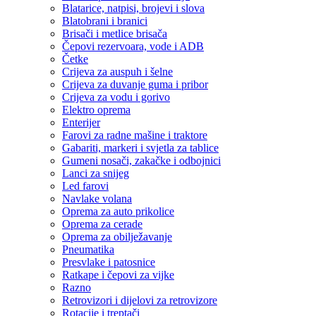
Blatarice, natpisi, brojevi i slova
Blatobrani i branici
Brisači i metlice brisača
Čepovi rezervoara, vode i ADB
Četke
Crijeva za auspuh i šelne
Crijeva za duvanje guma i pribor
Crijeva za vodu i gorivo
Elektro oprema
Enterijer
Farovi za radne mašine i traktore
Gabariti, markeri i svjetla za tablice
Gumeni nosači, zakačke i odbojnici
Lanci za snijeg
Led farovi
Navlake volana
Oprema za auto prikolice
Oprema za cerade
Oprema za obilježavanje
Pneumatika
Presvlake i patosnice
Ratkape i čepovi za vijke
Razno
Retrovizori i dijelovi za retrovizore
Rotacije i treptači