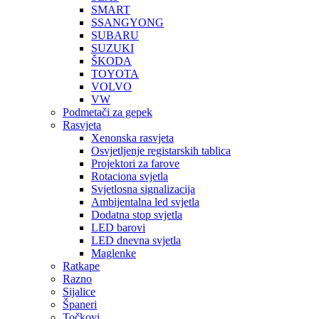
SMART
SSANGYONG
SUBARU
SUZUKI
ŠKODA
TOYOTA
VOLVO
VW
Podmetači za gepek
Rasvjeta
Xenonska rasvjeta
Osvjetljenje registarskih tablica
Projektori za farove
Rotaciona svjetla
Svjetlosna signalizacija
Ambijentalna led svjetla
Dodatna stop svjetla
LED barovi
LED dnevna svjetla
Maglenke
Ratkape
Razno
Sijalice
Španeri
Točkovi