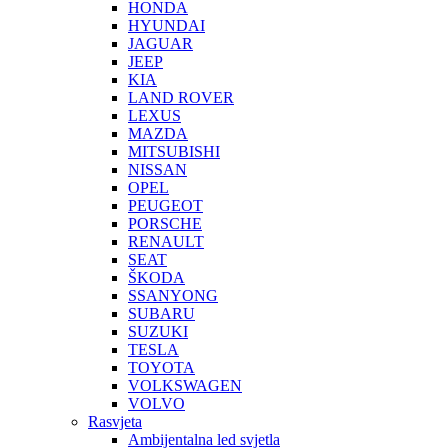
HONDA
HYUNDAI
JAGUAR
JEEP
KIA
LAND ROVER
LEXUS
MAZDA
MITSUBISHI
NISSAN
OPEL
PEUGEOT
PORSCHE
RENAULT
SEAT
ŠKODA
SSANYONG
SUBARU
SUZUKI
TESLA
TOYOTA
VOLKSWAGEN
VOLVO
Rasvjeta
Ambijentalna led svjetla