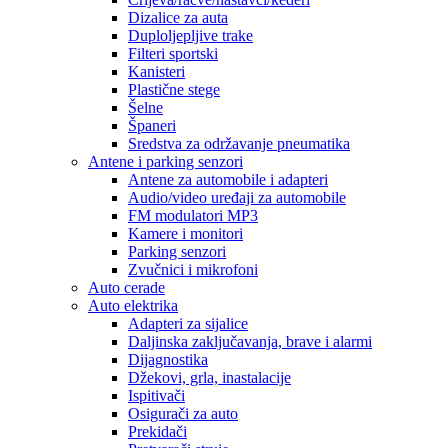
Dizalice za auta
Duploljepljive trake
Filteri sportski
Kanisteri
Plastične stege
Šelne
Španeri
Sredstva za održavanje pneumatika
Antene i parking senzori
Antene za automobile i adapteri
Audio/video uređaji za automobile
FM modulatori MP3
Kamere i monitori
Parking senzori
Zvučnici i mikrofoni
Auto cerade
Auto elektrika
Adapteri za sijalice
Daljinska zaključavanja, brave i alarmi
Dijagnostika
Džekovi, grla, inastalacije
Ispitivači
Osigurači za auto
Prekidači