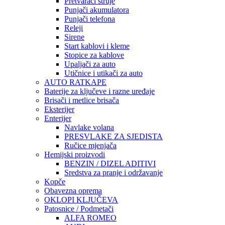
Pretvarači struje
Punjači akumulatora
Punjači telefona
Releji
Sirene
Start kablovi i kleme
Stopice za kablove
Upaljači za auto
Utičnice i utikači za auto
AUTO RATKAPE
Baterije za ključeve i razne uređaje
Brisači i metlice brisača
Eksterijer
Enterijer
Navlake volana
PRESVLAKE ZA SJEDISTA
Ručice mjenjača
Hemijski proizvodi
BENZIN / DIZEL ADITIVI
Sredstva za pranje i održavanje
Kopče
Obavezna oprema
OKLOPI KLJUČEVA
Patosnice / Podmetači
ALFA ROMEO