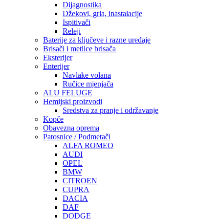
Dijagnostika
Džekovi, grla, inastalacije
Ispitivači
Releji
Baterije za ključeve i razne uređaje
Brisači i metlice brisača
Eksterijer
Enterijer
Navlake volana
Ručice mjenjača
ALU FELUGE
Hemijski proizvodi
Sredstva za pranje i održavanje
Kopče
Obavezna oprema
Patosnice / Podmetači
ALFA ROMEO
AUDI
OPEL
BMW
CITROEN
CUPRA
DACIA
DAF
DODGE