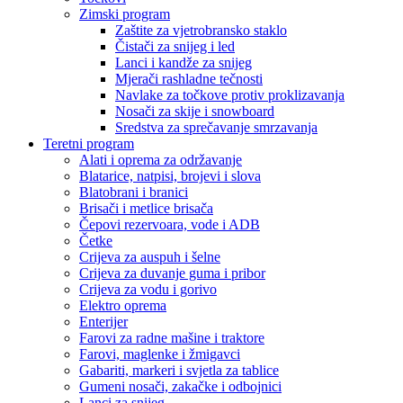
Zimski program
Zaštite za vjetrobransko staklo
Čistači za snijeg i led
Lanci i kandže za snijeg
Mjerači rashladne tečnosti
Navlake za točkove protiv proklizavanja
Nosači za skije i snowboard
Sredstva za sprečavanje smrzavanja
Teretni program
Alati i oprema za održavanje
Blatarice, natpisi, brojevi i slova
Blatobrani i branici
Brisači i metlice brisača
Čepovi rezervoara, vode i ADB
Četke
Crijeva za auspuh i šelne
Crijeva za duvanje guma i pribor
Crijeva za vodu i gorivo
Elektro oprema
Enterijer
Farovi za radne mašine i traktore
Farovi, maglenke i žmigavci
Gabariti, markeri i svjetla za tablice
Gumeni nosači, zakačke i odbojnici
Lanci za snijeg