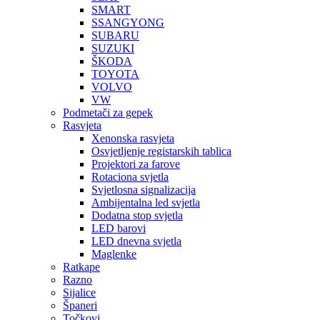
SMART
SSANGYONG
SUBARU
SUZUKI
ŠKODA
TOYOTA
VOLVO
VW
Podmetači za gepek
Rasvjeta
Xenonska rasvjeta
Osvjetljenje registarskih tablica
Projektori za farove
Rotaciona svjetla
Svjetlosna signalizacija
Ambijentalna led svjetla
Dodatna stop svjetla
LED barovi
LED dnevna svjetla
Maglenke
Ratkape
Razno
Sijalice
Španeri
Točkovi