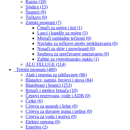
Razno
(18)
Sijalice
(15)
Španeri
(9)
Točkovi
(0)
Zimski program
(7)
Čistači za snijeg i led
(1)
Lanci i kandže za snijeg
(5)
Mjerači rashladne tečnosti
(0)
Navlake za točkove protiv proklizavanja
(0)
Nosači za skije i snowboard
(0)
Sredstva za sprečavanje smrzavanja
(0)
Zaštite za vjetrobransko staklo
(1)
ALU FELUGE
(114)
Teretni program
(489)
Alati i oprema za održavanje
(86)
Blatarice, natpisi, brojevi i slova
(84)
Blatobrani i branici
(253)
Brisači i metlice brisača
(10)
Čepovi rezervoara, vode i ADB
(0)
Četke
(6)
Crijeva za auspuh i šelne
(0)
Crijeva za duvanje guma i pribor
(0)
Crijeva za vodu i gorivo
(0)
Elektro oprema
(0)
Enterijer
(2)