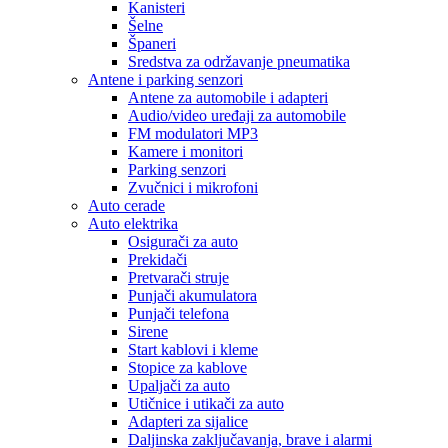
Kanisteri
Šelne
Španeri
Sredstva za održavanje pneumatika
Antene i parking senzori
Antene za automobile i adapteri
Audio/video uređaji za automobile
FM modulatori MP3
Kamere i monitori
Parking senzori
Zvučnici i mikrofoni
Auto cerade
Auto elektrika
Osigurači za auto
Prekidači
Pretvarači struje
Punjači akumulatora
Punjači telefona
Sirene
Start kablovi i kleme
Stopice za kablove
Upaljači za auto
Utičnice i utikači za auto
Adapteri za sijalice
Daljinska zaključavanja, brave i alarmi