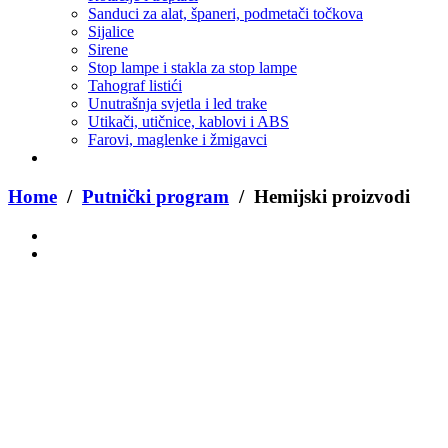
Sanduci za alat, španeri, podmetači točkova
Sijalice
Sirene
Stop lampe i stakla za stop lampe
Tahograf listići
Unutrašnja svjetla i led trake
Utikači, utičnice, kablovi i ABS
Farovi, maglenke i žmigavci
Home
/
Putnički program
/ Hemijski proizvodi