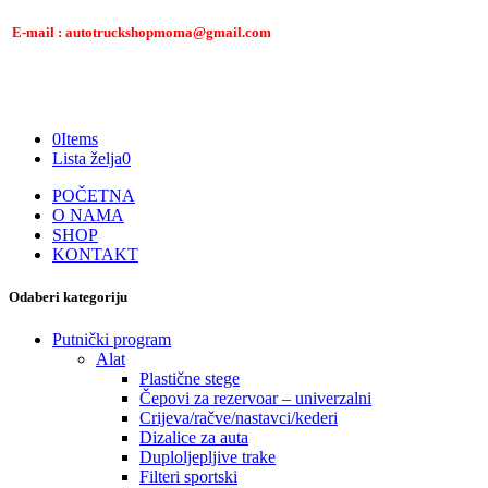
E-mail : autotruckshopmoma@gmail.com
0
Items
Lista želja
0
POČETNA
O NAMA
SHOP
KONTAKT
Odaberi kategoriju
Putnički program
Alat
Plastične stege
Čepovi za rezervoar – univerzalni
Crijeva/račve/nastavci/kederi
Dizalice za auta
Duploljepljive trake
Filteri sportski