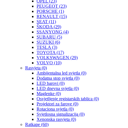
OPEL
(23)
PEUGEOT
(23)
PORSCHE
(1)
RENAULT
(15)
SEAT
(11)
ŠKODA
(29)
SSANYONG
(4)
SUBARU
(5)
SUZUKI
(6)
TESLA
(3)
TOYOTA
(17)
VOLKSWAGEN
(29)
VOLVO
(10)
Rasvjeta
(0)
Ambijentalna led svjetla
(0)
Dodatna stop svjetla
(0)
LED barovi
(0)
LED dnevna svjetla
(0)
Maglenke
(0)
Osvjetljenje registarskih tablica
(0)
Projektori za farove
(0)
Rotaciona svjetla
(0)
Svjetlosna signalizacija
(0)
Xenonska rasvjeta
(0)
Ratkape
(60)