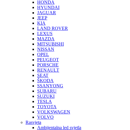
HONDA
HYUNDAI
JAGUAR
JEEP
KIA
LAND ROVER
LEXUS
MAZDA
MITSUBISHI
NISSAN
OPEL
PEUGEOT
PORSCHE
RENAULT
SEAT
ŠKODA
SSANYONG
SUBARU
SUZUKI
TESLA
TOYOTA
VOLKSWAGEN
VOLVO
Rasvjeta
Ambijentalna led svjetla