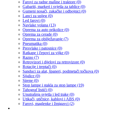
Farovi za radne mašine i traktore
(0)
Gabariti, markeri i svjetla za tablice
(0)
Gumeni nosači, zakačke i odbojnici
(0)
Lanci za snijeg
(0)
Led farovi
(0)
Navlake volana
(13)
Oprema za auto prikolice
(0)
Oprema za cerade
(0)
Oprema za obilježavanje
(7)
Pneumatika
(0)
Presvlake i patosnice
(0)
Ratkape i čepovi za vijke
(0)
Razno
(7)
Retrovizori i dijelovi za retrovizore
(0)
Rotacije i treptači
(0)
Sanduci za alat, španeri, podmetači točkova
(0)
Sijalice
(0)
Sirene
(0)
Stop lampe i stakla za stop lampe
(19)
Tahograf listići
(0)
Unutrašnja svjetla i led trake
(0)
Utikači, utičnice, kablovi i ABS
(0)
Farovi, maglenke i žmigavci
(2)