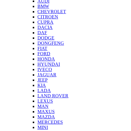
AUDI
BMW
CHEVROLET
CITROEN
CUPRA
DACIA
DAF
DODGE
DONGFENG
FIAT
FORD
HONDA
HYUNDAI
IVECO
JAGUAR
JEEP
KIA
LADA
LAND ROVER
LEXUS
MAN
MAXUS
MAZDA
MERCEDES
MINI