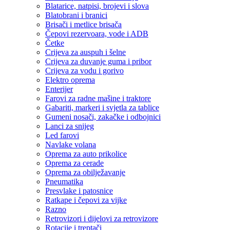
Blatarice, natpisi, brojevi i slova
Blatobrani i branici
Brisači i metlice brisača
Čepovi rezervoara, vode i ADB
Četke
Crijeva za auspuh i šelne
Crijeva za duvanje guma i pribor
Crijeva za vodu i gorivo
Elektro oprema
Enterijer
Farovi za radne mašine i traktore
Gabariti, markeri i svjetla za tablice
Gumeni nosači, zakačke i odbojnici
Lanci za snijeg
Led farovi
Navlake volana
Oprema za auto prikolice
Oprema za cerade
Oprema za obilježavanje
Pneumatika
Presvlake i patosnice
Ratkape i čepovi za vijke
Razno
Retrovizori i dijelovi za retrovizore
Rotacije i treptači