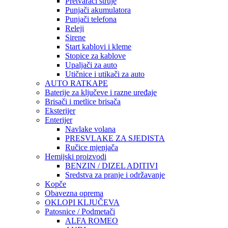
Pretvarači struje
Punjači akumulatora
Punjači telefona
Releji
Sirene
Start kablovi i kleme
Stopice za kablove
Upaljači za auto
Utičnice i utikači za auto
AUTO RATKAPE
Baterije za ključeve i razne uređaje
Brisači i metlice brisača
Eksterijer
Enterijer
Navlake volana
PRESVLAKE ZA SJEDISTA
Ručice mjenjača
Hemijski proizvodi
BENZIN / DIZEL ADITIVI
Sredstva za pranje i održavanje
Kopče
Obavezna oprema
OKLOPI KLJUČEVA
Patosnice / Podmetači
ALFA ROMEO