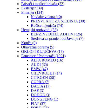
Brisači i metlice brisača
(22)
Eksterijer
(39)
Enterijer
(124)
Navlake volana
(10)
PRESVLAKE ZA SJEDISTA
(39)
Ručice mjenjača
(74)
Hemijski proizvodi
(33)
BENZIN / DIZEL ADITIVI
(26)
Sredstva za pranje i održavanje
(7)
Kopče
(0)
Obavezna oprema
(5)
OKLOPI KLJUČEVA
(17)
Patosnice / Podmetači
(1021)
ALFA ROMEO
(16)
AUDI
(35)
BMW
(47)
CHEVROLET
(14)
CITROEN
(58)
CUPRA
(7)
DACIA
(17)
DAF
(3)
DODGE
(3)
DONGFENG
(1)
FIAT
(37)
FORD
(76)