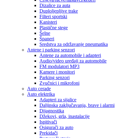
Dizalice za auta
Duploljepljive trake
Filteri sportski
Kanisteri
Plastične stege
Šelne
Španeri
Sredstva za održavanje pneumatika
Antene i parking senzori
Antene za automobile i adapteri
Audio/video uređaji za automobile
FM modulatori MP3
Kamere i monitori
Parking senzori
Zvučnici i mikrofoni
Auto cerade
Auto elektrika
Adapteri za sijalice
Daljinska zaključavanja, brave i alarmi
Dijagnostika
Džekovi, grla, inastalacije
Ispitivači
Osigurači za auto
Prekidači