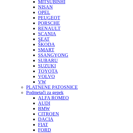
MITSUBISHI
NISAN
OPEL
PEUGEOT
PORSCHE
RENAULT
SCANIA
SEAT
ŠKODA
SMART
SSANGYONG
SUBARU
SUZUKI
TOYOTA
VOLVO
VW
PLATNENE PATOSNICE
Podmetači za gepek
ALFA ROMEO
AUDI
BMW
CITROEN
DACIA
FIAT
FORD