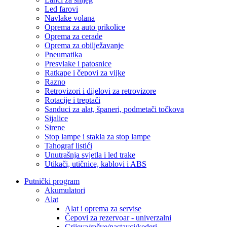
Led farovi
Navlake volana
Oprema za auto prikolice
Oprema za cerade
Oprema za obilježavanje
Pneumatika
Presvlake i patosnice
Ratkape i čepovi za vijke
Razno
Retrovizori i dijelovi za retrovizore
Rotacije i treptači
Sanduci za alat, španeri, podmetači točkova
Sijalice
Sirene
Stop lampe i stakla za stop lampe
Tahograf listići
Unutrašnja svjetla i led trake
Utikači, utičnice, kablovi i ABS
Putnički program
Akumulatori
Alat
Alat i oprema za servise
Čepovi za rezervoar - univerzalni
Crijeva/račve/nastavci/kederi