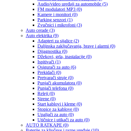
Audio/video uređaji za automobile
(5)
FM modulatori MP3
(0)
Kamere i monitori
(0)
Parking senzori
(1)
Zvučnici i mikrofoni
(3)
Auto cerade
(3)
Auto elektrika
(9)
Adapteri za sijalice
(2)
Daljinska zaključavanja, brave i alarmi
(0)
Dijagnostika
(0)
Džekovi, grla, inastalacije
(0)
Ispitivači
(1)
Osigurači za auto
(6)
Prekidači
(0)
Pretvarači struje
(0)
Punjači akumulatora
(0)
Punjači telefona
(0)
Releji
(0)
Sirene
(0)
Start kablovi i kleme
(0)
Stopice za kablove
(0)
Upaljači za auto
(0)
Utičnice i utikači za auto
(0)
AUTO RATKAPE
(0)
Baterije za ključeve i razne uređaje
(10)