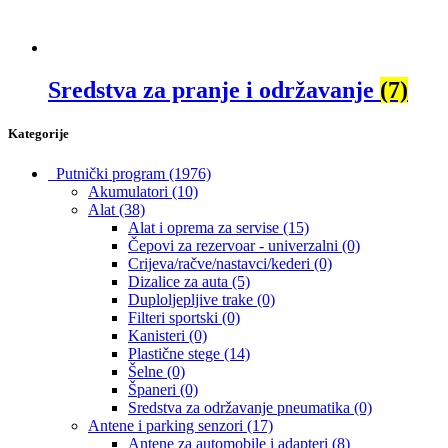
Sredstva za pranje i održavanje
(7)
Kategorije
Putnički program
(1976)
Akumulatori
(10)
Alat
(38)
Alat i oprema za servise
(15)
Čepovi za rezervoar - univerzalni
(0)
Crijeva/račve/nastavci/kederi
(0)
Dizalice za auta
(5)
Duploljepljive trake
(0)
Filteri sportski
(0)
Kanisteri
(0)
Plastične stege
(14)
Šelne
(0)
Španeri
(0)
Sredstva za održavanje pneumatika
(0)
Antene i parking senzori
(17)
Antene za automobile i adapteri
(8)