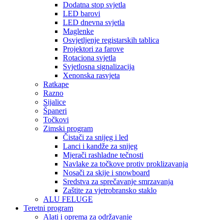
Dodatna stop svjetla
LED barovi
LED dnevna svjetla
Maglenke
Osvjetljenje registarskih tablica
Projektori za farove
Rotaciona svjetla
Svjetlosna signalizacija
Xenonska rasvjeta
Ratkape
Razno
Sijalice
Španeri
Točkovi
Zimski program
Čistači za snijeg i led
Lanci i kandže za snijeg
Mjerači rashladne tečnosti
Navlake za točkove protiv proklizavanja
Nosači za skije i snowboard
Sredstva za sprečavanje smrzavanja
Zaštite za vjetrobransko staklo
ALU FELUGE
Teretni program
Alati i oprema za održavanje