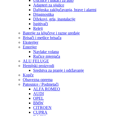
Utičnice i utikači za auto
Adapteri za sijalice
Daljinska zaključavanja, brave i alarmi
Dijagnostika
Džekovi, grla, inastalacije
Ispitivači
Releji
Baterije za ključeve i razne uređaje
Brisači i metlice brisača
Eksterijer
Enterijer
Navlake volana
Ručice mjenjača
ALU FELUGE
Hemijski proizvodi
Sredstva za pranje i održavanje
Kopče
Obavezna oprema
Patosnice / Podmetači
ALFA ROMEO
AUDI
OPEL
BMW
CITROEN
CUPRA