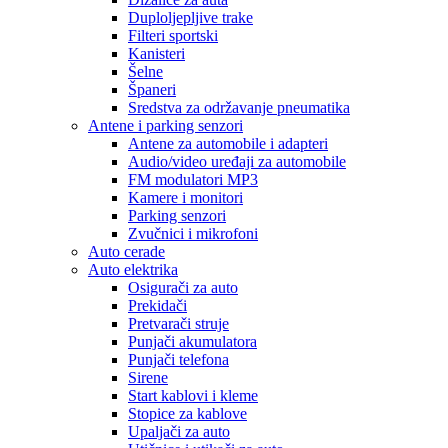
Duploljepljive trake
Filteri sportski
Kanisteri
Šelne
Španeri
Sredstva za održavanje pneumatika
Antene i parking senzori
Antene za automobile i adapteri
Audio/video uređaji za automobile
FM modulatori MP3
Kamere i monitori
Parking senzori
Zvučnici i mikrofoni
Auto cerade
Auto elektrika
Osigurači za auto
Prekidači
Pretvarači struje
Punjači akumulatora
Punjači telefona
Sirene
Start kablovi i kleme
Stopice za kablove
Upaljači za auto