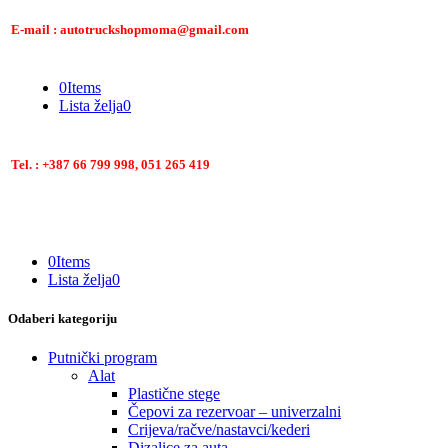
E-mail : autotruckshopmoma@gmail.com
0
Items
Lista želja
0
Tel. : +387 66 799 998, 051 265 419
0
Items
Lista želja
0
Odaberi kategoriju
Putnički program
Alat
Plastične stege
Čepovi za rezervoar – univerzalni
Crijeva/račve/nastavci/kederi
Dizalice za auta