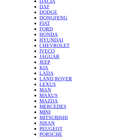
DACIA
DAF
DODGE
DONGFENG
FIAT
FORD
HONDA
HYUNDAI
CHEVROLET
IVECO
JAGUAR
JEEP
KIA
LADA
LAND ROVER
LEXUS
MAN
MAXUS
MAZDA
MERCEDES
MINI
MITSUBISHI
NISAN
PEUGEOT
PORSCHE