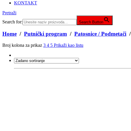
KONTAKT
Pretraži
Search for:
Search Button
Home
/
Putnički program
/
Patosnice / Podmetači
/
Broj kolona za prikaz
3
4
5
Prikaži kao listu