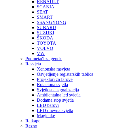
RENAULT
SCANIA
SEAT
SMART
SSANGYONG
SUBARU
SUZUKI
ŠKODA
TOYOTA
VOLVO
VW
Podmetači za gepek
Rasvjeta
Xenonska rasvjeta
Osvjetljenje registarskih tablica
Projektori za farove
Rotaciona svjetla
Svjetlosna signalizacija
Ambijentalna led svjetla
Dodatna stop svjetla
LED barovi
LED dnevna svjetla
Maglenke
Ratkape
Razno