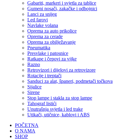
Gabariti, markeri i svjetla za tablice
Gumeni nosači, zakačke i odbojnici
Lanci za snijeg
Led farovi
Navlake volana
Oprema za auto prikolice
Oprema za cerade
Oprema za obilježavanje
Pneumatika
Presvlake i patosnice
Ratkape i čepovi za vijke
Razno
Retrovizori i dijelovi za retrovizore
Rotacije i treptači
Sanduci za alat, španeri, podmetači točkova
Sijalice
Sirene
Stop lampe i stakla za stop lampe
Tahograf listići
Unutrašnja svjetla i led trake
Utikači, utičnice, kablovi i ABS
POČETNA
O NAMA
SHOP