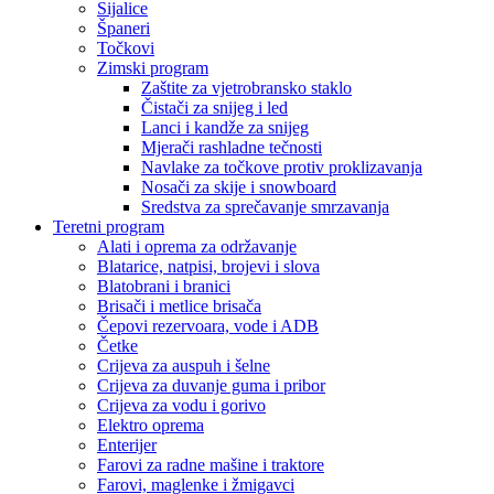
Sijalice
Španeri
Točkovi
Zimski program
Zaštite za vjetrobransko staklo
Čistači za snijeg i led
Lanci i kandže za snijeg
Mjerači rashladne tečnosti
Navlake za točkove protiv proklizavanja
Nosači za skije i snowboard
Sredstva za sprečavanje smrzavanja
Teretni program
Alati i oprema za održavanje
Blatarice, natpisi, brojevi i slova
Blatobrani i branici
Brisači i metlice brisača
Čepovi rezervoara, vode i ADB
Četke
Crijeva za auspuh i šelne
Crijeva za duvanje guma i pribor
Crijeva za vodu i gorivo
Elektro oprema
Enterijer
Farovi za radne mašine i traktore
Farovi, maglenke i žmigavci