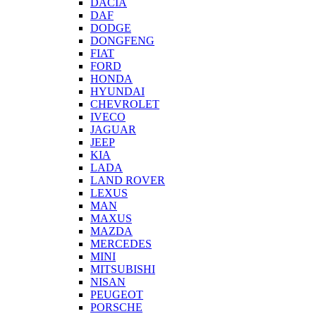
DACIA
DAF
DODGE
DONGFENG
FIAT
FORD
HONDA
HYUNDAI
CHEVROLET
IVECO
JAGUAR
JEEP
KIA
LADA
LAND ROVER
LEXUS
MAN
MAXUS
MAZDA
MERCEDES
MINI
MITSUBISHI
NISAN
PEUGEOT
PORSCHE