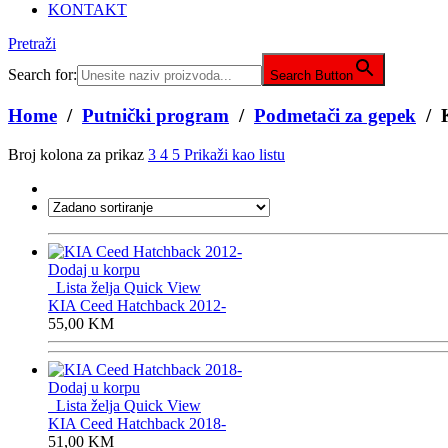
KONTAKT
Pretraži
Search for:
Search Button
Home
/
Putnički program
/
Podmetači za gepek
/ 
Broj kolona za prikaz
3
4
5
Prikaži kao listu
Dodaj u korpu
Lista želja
Quick View
KIA Ceed Hatchback 2012-
55,00
KM
Dodaj u korpu
Lista želja
Quick View
KIA Ceed Hatchback 2018-
51,00
KM