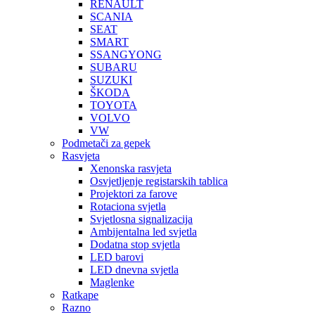
RENAULT
SCANIA
SEAT
SMART
SSANGYONG
SUBARU
SUZUKI
ŠKODA
TOYOTA
VOLVO
VW
Podmetači za gepek
Rasvjeta
Xenonska rasvjeta
Osvjetljenje registarskih tablica
Projektori za farove
Rotaciona svjetla
Svjetlosna signalizacija
Ambijentalna led svjetla
Dodatna stop svjetla
LED barovi
LED dnevna svjetla
Maglenke
Ratkape
Razno