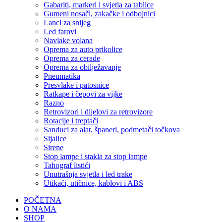
Gabariti, markeri i svjetla za tablice
Gumeni nosači, zakačke i odbojnici
Lanci za snijeg
Led farovi
Navlake volana
Oprema za auto prikolice
Oprema za cerade
Oprema za obilježavanje
Pneumatika
Presvlake i patosnice
Ratkape i čepovi za vijke
Razno
Retrovizori i dijelovi za retrovizore
Rotacije i treptači
Sanduci za alat, španeri, podmetači točkova
Sijalice
Sirene
Stop lampe i stakla za stop lampe
Tahograf listići
Unutrašnja svjetla i led trake
Utikači, utičnice, kablovi i ABS
POČETNA
O NAMA
SHOP