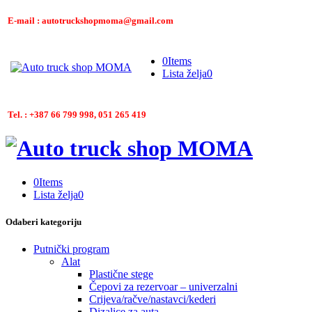
E-mail : autotruckshopmoma@gmail.com
0
Items
Lista želja
0
Tel. : +387 66 799 998, 051 265 419
0
Items
Lista želja
0
Odaberi kategoriju
Putnički program
Alat
Plastične stege
Čepovi za rezervoar – univerzalni
Crijeva/račve/nastavci/kederi
Dizalice za auta