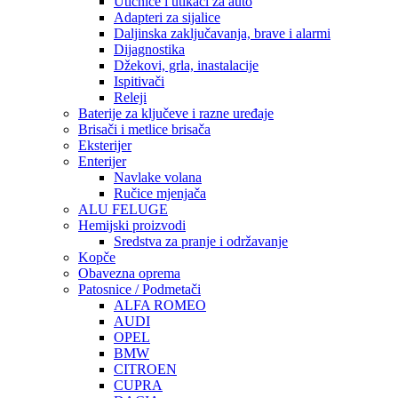
Utičnice i utikači za auto
Adapteri za sijalice
Daljinska zaključavanja, brave i alarmi
Dijagnostika
Džekovi, grla, inastalacije
Ispitivači
Releji
Baterije za ključeve i razne uređaje
Brisači i metlice brisača
Eksterijer
Enterijer
Navlake volana
Ručice mjenjača
ALU FELUGE
Hemijski proizvodi
Sredstva za pranje i održavanje
Kopče
Obavezna oprema
Patosnice / Podmetači
ALFA ROMEO
AUDI
OPEL
BMW
CITROEN
CUPRA