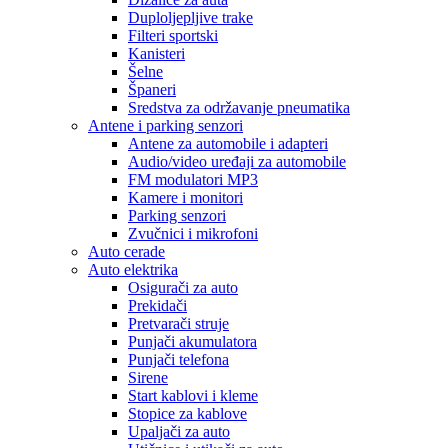
Duploljepljive trake
Filteri sportski
Kanisteri
Šelne
Španeri
Sredstva za održavanje pneumatika
Antene i parking senzori
Antene za automobile i adapteri
Audio/video uređaji za automobile
FM modulatori MP3
Kamere i monitori
Parking senzori
Zvučnici i mikrofoni
Auto cerade
Auto elektrika
Osigurači za auto
Prekidači
Pretvarači struje
Punjači akumulatora
Punjači telefona
Sirene
Start kablovi i kleme
Stopice za kablove
Upaljači za auto