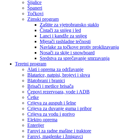
Sijalice
Španeri
Točkovi
Zimski program
Zaštite za vjetrobransko staklo
Čistači za snijeg i led
Lanci i kandže za snijeg
Mjerači rashladne tečnosti
Navlake za točkove protiv proklizavanja
Nosači za skije i snowboard
Sredstva za sprečavanje smrzavanja
Teretni program
Alati i oprema za održavanje
Blatarice, natpisi, brojevi i slova
Blatobrani i branici
Brisači i metlice brisača
Čepovi rezervoara, vode i ADB
Četke
Crijeva za auspuh i šelne
Crijeva za duvanje guma i pribor
Crijeva za vodu i gorivo
Elektro oprema
Enterijer
Farovi za radne mašine i traktore
Farovi, maglenke i žmigavci