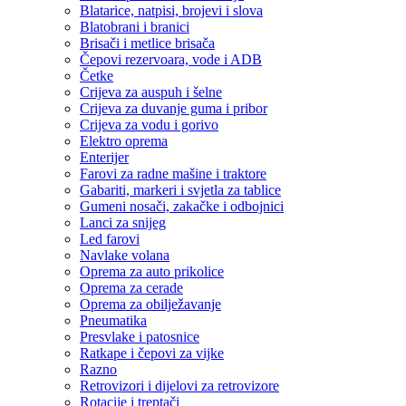
Blatarice, natpisi, brojevi i slova
Blatobrani i branici
Brisači i metlice brisača
Čepovi rezervoara, vode i ADB
Četke
Crijeva za auspuh i šelne
Crijeva za duvanje guma i pribor
Crijeva za vodu i gorivo
Elektro oprema
Enterijer
Farovi za radne mašine i traktore
Gabariti, markeri i svjetla za tablice
Gumeni nosači, zakačke i odbojnici
Lanci za snijeg
Led farovi
Navlake volana
Oprema za auto prikolice
Oprema za cerade
Oprema za obilježavanje
Pneumatika
Presvlake i patosnice
Ratkape i čepovi za vijke
Razno
Retrovizori i dijelovi za retrovizore
Rotacije i treptači