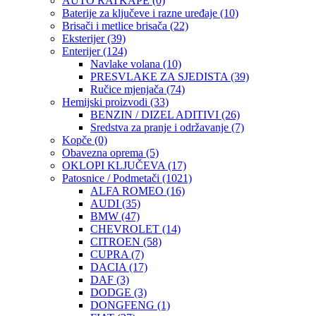
AUTO RATKAPE
(0)
Baterije za ključeve i razne uređaje
(10)
Brisači i metlice brisača
(22)
Eksterijer
(39)
Enterijer
(124)
Navlake volana
(10)
PRESVLAKE ZA SJEDISTA
(39)
Ručice mjenjača
(74)
Hemijski proizvodi
(33)
BENZIN / DIZEL ADITIVI
(26)
Sredstva za pranje i održavanje
(7)
Kopče
(0)
Obavezna oprema
(5)
OKLOPI KLJUČEVA
(17)
Patosnice / Podmetači
(1021)
ALFA ROMEO
(16)
AUDI
(35)
BMW
(47)
CHEVROLET
(14)
CITROEN
(58)
CUPRA
(7)
DACIA
(17)
DAF
(3)
DODGE
(3)
DONGFENG
(1)