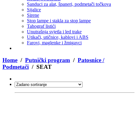
Sanduci za alat, španeri, podmetači točkova
Sijalice
Sirene
Stop lampe i stakla za stop lampe
Tahograf listići
Unutrašnja svjetla i led trake
Utikači, utičnice, kablovi i ABS
Farovi, maglenke i žmigavci
Home
/
Putnički program
/
Patosnice /
Podmetači
/ SEAT