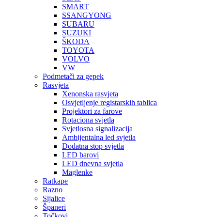
SMART
SSANGYONG
SUBARU
SUZUKI
ŠKODA
TOYOTA
VOLVO
VW
Podmetači za gepek
Rasvjeta
Xenonska rasvjeta
Osvjetljenje registarskih tablica
Projektori za farove
Rotaciona svjetla
Svjetlosna signalizacija
Ambijentalna led svjetla
Dodatna stop svjetla
LED barovi
LED dnevna svjetla
Maglenke
Ratkape
Razno
Sijalice
Španeri
Točkovi