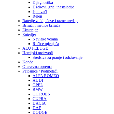
Dijagnostika
Džekovi, grla, inastalacije
Ispitivači
Releji
Baterije za ključeve i razne uređaje
Brisači i metlice brisača
Eksterijer
Enterijer
Navlake volana
Ručice mjenjača
ALU FELUGE
Hemijski proizvodi
Sredstva za pranje i održavanje
Kopče
Obavezna oprema
Patosnice / Podmetači
ALFA ROMEO
AUDI
OPEL
BMW
CITROEN
CUPRA
DACIA
DAF
DODGE