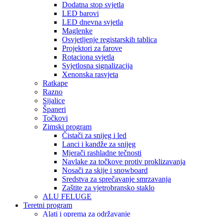
Dodatna stop svjetla
LED barovi
LED dnevna svjetla
Maglenke
Osvjetljenje registarskih tablica
Projektori za farove
Rotaciona svjetla
Svjetlosna signalizacija
Xenonska rasvjeta
Ratkape
Razno
Sijalice
Španeri
Točkovi
Zimski program
Čistači za snijeg i led
Lanci i kandže za snijeg
Mjerači rashladne tečnosti
Navlake za točkove protiv proklizavanja
Nosači za skije i snowboard
Sredstva za sprečavanje smrzavanja
Zaštite za vjetrobransko staklo
ALU FELUGE
Teretni program
Alati i oprema za održavanje