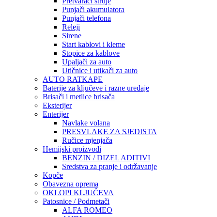
Pretvarači struje
Punjači akumulatora
Punjači telefona
Releji
Sirene
Start kablovi i kleme
Stopice za kablove
Upaljači za auto
Utičnice i utikači za auto
AUTO RATKAPE
Baterije za ključeve i razne uređaje
Brisači i metlice brisača
Eksterijer
Enterijer
Navlake volana
PRESVLAKE ZA SJEDISTA
Ručice mjenjača
Hemijski proizvodi
BENZIN / DIZEL ADITIVI
Sredstva za pranje i održavanje
Kopče
Obavezna oprema
OKLOPI KLJUČEVA
Patosnice / Podmetači
ALFA ROMEO