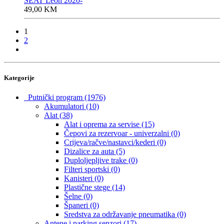
SEAT Leon 2020-
49,00
KM
1
2
Kategorije
Putnički program
(1976)
Akumulatori
(10)
Alat
(38)
Alat i oprema za servise
(15)
Čepovi za rezervoar - univerzalni
(0)
Crijeva/račve/nastavci/kederi
(0)
Dizalice za auta
(5)
Duploljepljive trake
(0)
Filteri sportski
(0)
Kanisteri
(0)
Plastične stege
(14)
Šelne
(0)
Španeri
(0)
Sredstva za održavanje pneumatika
(0)
Antene i parking senzori
(17)