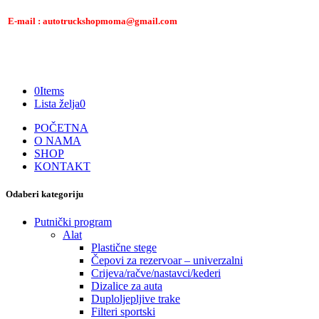
E-mail : autotruckshopmoma@gmail.com
0
Items
Lista želja
0
POČETNA
O NAMA
SHOP
KONTAKT
Odaberi kategoriju
Putnički program
Alat
Plastične stege
Čepovi za rezervoar – univerzalni
Crijeva/račve/nastavci/kederi
Dizalice za auta
Duploljepljive trake
Filteri sportski