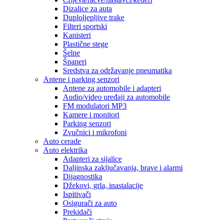
Dizalice za auta
Duploljepljive trake
Filteri sportski
Kanisteri
Plastične stege
Šelne
Španeri
Sredstva za održavanje pneumatika
Antene i parking senzori
Antene za automobile i adapteri
Audio/video uređaji za automobile
FM modulatori MP3
Kamere i monitori
Parking senzori
Zvučnici i mikrofoni
Auto cerade
Auto elektrika
Adapteri za sijalice
Daljinska zaključavanja, brave i alarmi
Dijagnostika
Džekovi, grla, inastalacije
Ispitivači
Osigurači za auto
Prekidači