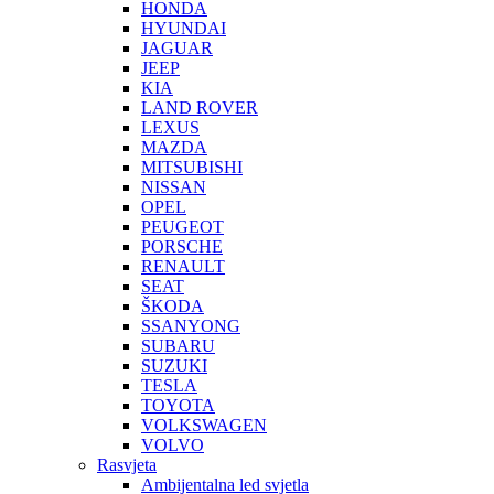
HONDA
HYUNDAI
JAGUAR
JEEP
KIA
LAND ROVER
LEXUS
MAZDA
MITSUBISHI
NISSAN
OPEL
PEUGEOT
PORSCHE
RENAULT
SEAT
ŠKODA
SSANYONG
SUBARU
SUZUKI
TESLA
TOYOTA
VOLKSWAGEN
VOLVO
Rasvjeta
Ambijentalna led svjetla