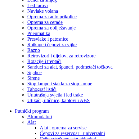
Led farovi
Navlake volana
Oprema za auto prikolice
Oprema za cerade
Oprema za obilježavanje
Pneumatika
Presvlake i patosnice
Ratkape i čepovi za vijke
Razno
Retrovizori i dijelovi za retrovizore
Rotacije i treptači
Sanduci za alat, španeri, podmetači točkova
Sijalice
Sirene
Stop lampe i stakla za stop lampe
Tahograf listići
Unutrašnja svjetla i led trake
Utikači, utičnice, kablovi i ABS
Putnički program
Akumulatori
Alat
Alat i oprema za servise
Čepovi za rezervoar - univerzalni
Crijeva/račve/nastavci/kederi