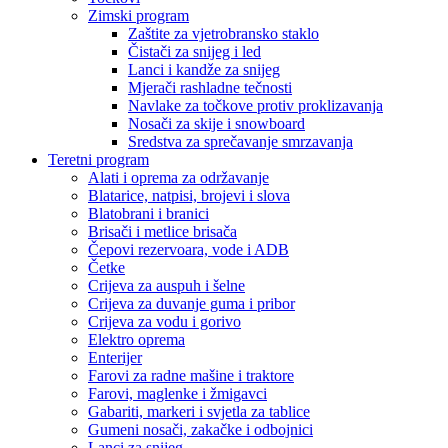
Zimski program
Zaštite za vjetrobransko staklo
Čistači za snijeg i led
Lanci i kandže za snijeg
Mjerači rashladne tečnosti
Navlake za točkove protiv proklizavanja
Nosači za skije i snowboard
Sredstva za sprečavanje smrzavanja
Teretni program
Alati i oprema za održavanje
Blatarice, natpisi, brojevi i slova
Blatobrani i branici
Brisači i metlice brisača
Čepovi rezervoara, vode i ADB
Četke
Crijeva za auspuh i šelne
Crijeva za duvanje guma i pribor
Crijeva za vodu i gorivo
Elektro oprema
Enterijer
Farovi za radne mašine i traktore
Farovi, maglenke i žmigavci
Gabariti, markeri i svjetla za tablice
Gumeni nosači, zakačke i odbojnici
Lanci za snijeg