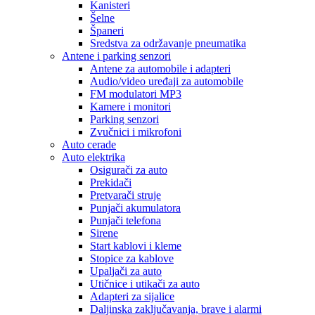
Kanisteri
Šelne
Španeri
Sredstva za održavanje pneumatika
Antene i parking senzori
Antene za automobile i adapteri
Audio/video uređaji za automobile
FM modulatori MP3
Kamere i monitori
Parking senzori
Zvučnici i mikrofoni
Auto cerade
Auto elektrika
Osigurači za auto
Prekidači
Pretvarači struje
Punjači akumulatora
Punjači telefona
Sirene
Start kablovi i kleme
Stopice za kablove
Upaljači za auto
Utičnice i utikači za auto
Adapteri za sijalice
Daljinska zaključavanja, brave i alarmi