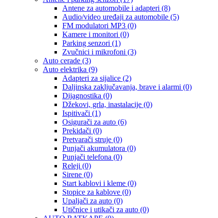
Antene za automobile i adapteri
(8)
Audio/video uređaji za automobile
(5)
FM modulatori MP3
(0)
Kamere i monitori
(0)
Parking senzori
(1)
Zvučnici i mikrofoni
(3)
Auto cerade
(3)
Auto elektrika
(9)
Adapteri za sijalice
(2)
Daljinska zaključavanja, brave i alarmi
(0)
Dijagnostika
(0)
Džekovi, grla, inastalacije
(0)
Ispitivači
(1)
Osigurači za auto
(6)
Prekidači
(0)
Pretvarači struje
(0)
Punjači akumulatora
(0)
Punjači telefona
(0)
Releji
(0)
Sirene
(0)
Start kablovi i kleme
(0)
Stopice za kablove
(0)
Upaljači za auto
(0)
Utičnice i utikači za auto
(0)