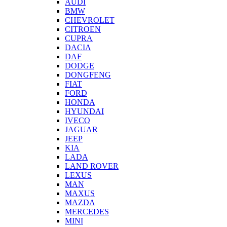
AUDI
BMW
CHEVROLET
CITROEN
CUPRA
DACIA
DAF
DODGE
DONGFENG
FIAT
FORD
HONDA
HYUNDAI
IVECO
JAGUAR
JEEP
KIA
LADA
LAND ROVER
LEXUS
MAN
MAXUS
MAZDA
MERCEDES
MINI