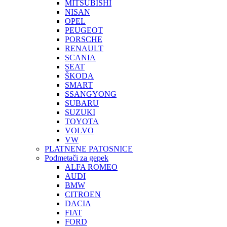
MITSUBISHI
NISAN
OPEL
PEUGEOT
PORSCHE
RENAULT
SCANIA
SEAT
ŠKODA
SMART
SSANGYONG
SUBARU
SUZUKI
TOYOTA
VOLVO
VW
PLATNENE PATOSNICE
Podmetači za gepek
ALFA ROMEO
AUDI
BMW
CITROEN
DACIA
FIAT
FORD