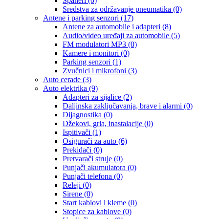
Španeri
(0)
Sredstva za održavanje pneumatika
(0)
Antene i parking senzori
(17)
Antene za automobile i adapteri
(8)
Audio/video uređaji za automobile
(5)
FM modulatori MP3
(0)
Kamere i monitori
(0)
Parking senzori
(1)
Zvučnici i mikrofoni
(3)
Auto cerade
(3)
Auto elektrika
(9)
Adapteri za sijalice
(2)
Daljinska zaključavanja, brave i alarmi
(0)
Dijagnostika
(0)
Džekovi, grla, inastalacije
(0)
Ispitivači
(1)
Osigurači za auto
(6)
Prekidači
(0)
Pretvarači struje
(0)
Punjači akumulatora
(0)
Punjači telefona
(0)
Releji
(0)
Sirene
(0)
Start kablovi i kleme
(0)
Stopice za kablove
(0)