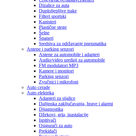
Dizalice za auta
Duploljepljive trake
Filteri sportski
Kanisteri
Plastične stege
Šelne
Španeri
Sredstva za održavanje pneumatika
Antene i parking senzori
Antene za automobile i adapteri
Audio/video uređaji za automobile
FM modulatori MP3
Kamere i monitori
Parking senzori
Zvučnici i mikrofoni
Auto cerade
Auto elektrika
Adapteri za sijalice
Daljinska zaključavanja, brave i alarmi
Dijagnostika
Džekovi, grla, inastalacije
Ispitivači
Osigurači za auto
Prekidači