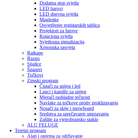
Dodatna stop svjetla
LED barovi
LED dnevna svjetla
Maglenke
Osvjetljenje registarskih tablica
Projektori za farove
Rotaciona svjetla
Svjetlosna signalizacija
Xenonska rasvjeta
Ratkape
Razno
Sijalice
Španeri
Točkovi
Zimski program
Čistači za snijeg i led
Lanci i kandže za snijeg
Mjerači rashladne tečnosti
Navlake za točkove protiv proklizavanja
Nosači za skije i snowboard
Sredstva za sprečavanje smrzavanja
Zaštite za vjetrobransko staklo
ALU FELUGE
Teretni program
Alati i oprema za održavanje