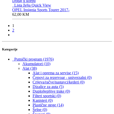
Dodaj u korpu
Lista želja
Quick View
OPEL Insignia Sports Tourer 2017-
62,00
KM
1
2
Kategorije
Putnički program
(1976)
Akumulatori
(10)
Alat
(38)
Alat i oprema za servise
(15)
Čepovi za rezervoar - univerzalni
(0)
Crijeva/račve/nastavci/kederi
(0)
Dizalice za auta
(5)
Duploljepljive trake
(0)
Filteri sportski
(0)
Kanisteri
(0)
Plastične stege
(14)
Šelne
(0)