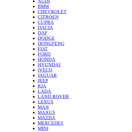
AUDI
BMW
CHEVROLET
CITROEN
CUPRA
DACIA
DAF
DODGE
DONGFENG
FIAT
FORD
HONDA
HYUNDAI
IVECO
JAGUAR
JEEP
KIA
LADA
LAND ROVER
LEXUS
MAN
MAXUS
MAZDA
MERCEDES
MINI