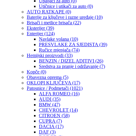
Upaljači za auto
(0)
Utičnice i utikači za auto
(0)
AUTO RATKAPE
(0)
Baterije za ključeve i razne uređaje
(10)
Brisači i metlice brisača
(22)
Eksterijer
(39)
Enterijer
(124)
Navlake volana
(10)
PRESVLAKE ZA SJEDISTA
(39)
Ručice mjenjača
(74)
Hemijski proizvodi
(33)
BENZIN / DIZEL ADITIVI
(26)
Sredstva za pranje i održavanje
(7)
Kopče
(0)
Obavezna oprema
(5)
OKLOPI KLJUČEVA
(17)
Patosnice / Podmetači
(1021)
ALFA ROMEO
(16)
AUDI
(35)
BMW
(47)
CHEVROLET
(14)
CITROEN
(58)
CUPRA
(7)
DACIA
(17)
DAF
(3)