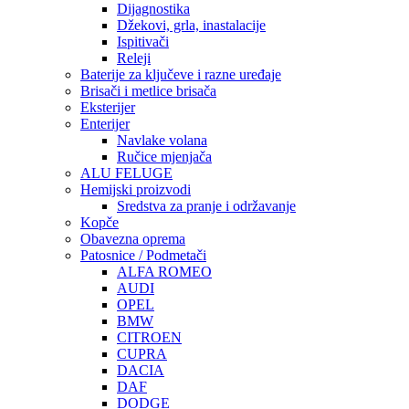
Dijagnostika
Džekovi, grla, inastalacije
Ispitivači
Releji
Baterije za ključeve i razne uređaje
Brisači i metlice brisača
Eksterijer
Enterijer
Navlake volana
Ručice mjenjača
ALU FELUGE
Hemijski proizvodi
Sredstva za pranje i održavanje
Kopče
Obavezna oprema
Patosnice / Podmetači
ALFA ROMEO
AUDI
OPEL
BMW
CITROEN
CUPRA
DACIA
DAF
DODGE