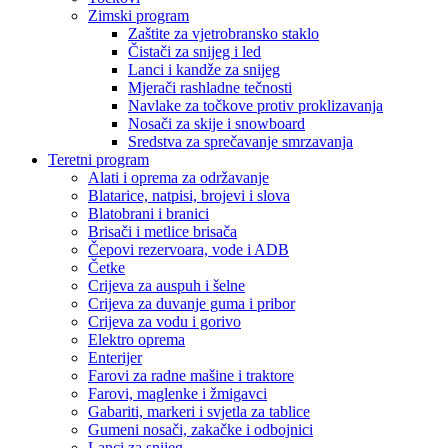
Zimski program
Zaštite za vjetrobransko staklo
Čistači za snijeg i led
Lanci i kandže za snijeg
Mjerači rashladne tečnosti
Navlake za točkove protiv proklizavanja
Nosači za skije i snowboard
Sredstva za sprečavanje smrzavanja
Teretni program
Alati i oprema za održavanje
Blatarice, natpisi, brojevi i slova
Blatobrani i branici
Brisači i metlice brisača
Čepovi rezervoara, vode i ADB
Četke
Crijeva za auspuh i šelne
Crijeva za duvanje guma i pribor
Crijeva za vodu i gorivo
Elektro oprema
Enterijer
Farovi za radne mašine i traktore
Farovi, maglenke i žmigavci
Gabariti, markeri i svjetla za tablice
Gumeni nosači, zakačke i odbojnici
Lanci za snijeg