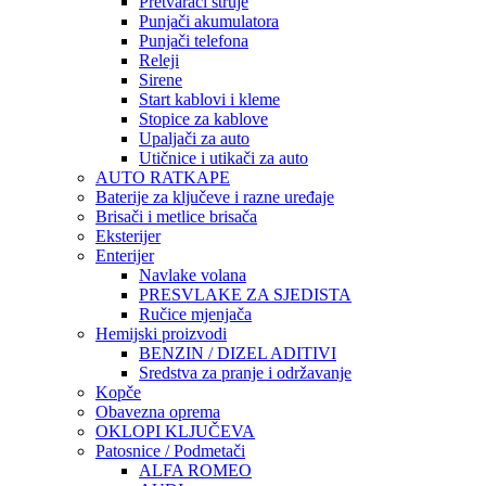
Pretvarači struje
Punjači akumulatora
Punjači telefona
Releji
Sirene
Start kablovi i kleme
Stopice za kablove
Upaljači za auto
Utičnice i utikači za auto
AUTO RATKAPE
Baterije za ključeve i razne uređaje
Brisači i metlice brisača
Eksterijer
Enterijer
Navlake volana
PRESVLAKE ZA SJEDISTA
Ručice mjenjača
Hemijski proizvodi
BENZIN / DIZEL ADITIVI
Sredstva za pranje i održavanje
Kopče
Obavezna oprema
OKLOPI KLJUČEVA
Patosnice / Podmetači
ALFA ROMEO