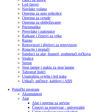
Led farovi
Navlake volana
Oprema za auto prikolice
Oprema za cerade
Oprema za obilježavanje
Pneumatika
Presvlake i patosnice
Ratkape i čepovi za vijke
Razno
Retrovizori i dijelovi za retrovizore
Rotacije i treptači
Sanduci za alat, španeri, podmetači točkova
Sijalice
Sirene
Stop lampe i stakla za stop lampe
Tahograf listići
Unutrašnja svjetla i led trake
Utikači, utičnice, kablovi i ABS
Putnički program
Akumulatori
Alat
Alat i oprema za servise
Čepovi za rezervoar - univerzalni
Crijeva/račve/nastavci/kederi