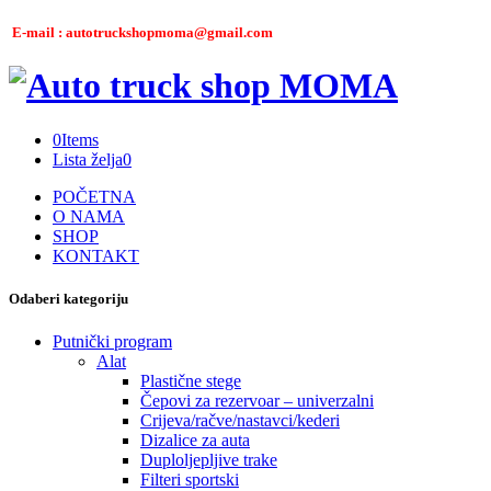
E-mail : autotruckshopmoma@gmail.com
0
Items
Lista želja
0
POČETNA
O NAMA
SHOP
KONTAKT
Odaberi kategoriju
Putnički program
Alat
Plastične stege
Čepovi za rezervoar – univerzalni
Crijeva/račve/nastavci/kederi
Dizalice za auta
Duploljepljive trake
Filteri sportski