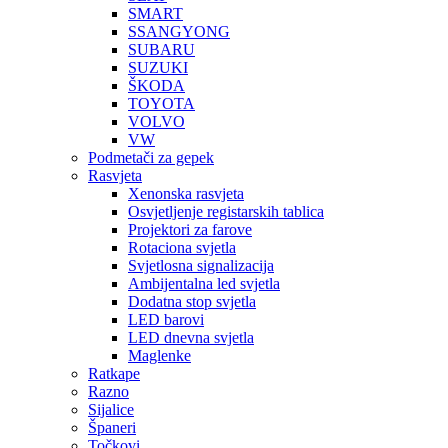
SMART
SSANGYONG
SUBARU
SUZUKI
ŠKODA
TOYOTA
VOLVO
VW
Podmetači za gepek
Rasvjeta
Xenonska rasvjeta
Osvjetljenje registarskih tablica
Projektori za farove
Rotaciona svjetla
Svjetlosna signalizacija
Ambijentalna led svjetla
Dodatna stop svjetla
LED barovi
LED dnevna svjetla
Maglenke
Ratkape
Razno
Sijalice
Španeri
Točkovi