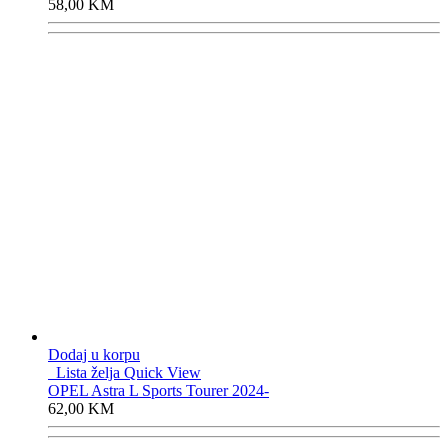
58,00
KM
Dodaj u korpu
Lista želja
Quick View
OPEL Astra L Sports Tourer 2024-
62,00
KM