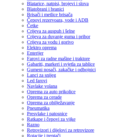
Blatarice, natpisi, brojevi i slova
Blatobrani i branici
Brisači i metlice brisača
Čepovi rezervoara, vode i ADB
Četke
Crijeva za auspuh i šelne
Crijeva za duvanje guma i pribor
Crijeva za vodu i gorivo
Elektro oprema
Enterijer
Farovi za radne mašine i traktore
Gabariti, markeri i svjetla za tablice
Gumeni nosači, zakačke i odbojnici
Lanci za snijeg
Led farovi
Navlake volana
Oprema za auto prikolice
Oprema za cerade
Oprema za obilježavanje
Pneumatika
Presvlake i patosnice
Ratkape i čepovi za vijke
Razno
Retrovizori i dijelovi za retrovizore
Rotacije i treptači