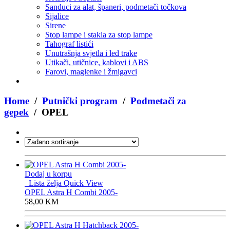
Sanduci za alat, španeri, podmetači točkova
Sijalice
Sirene
Stop lampe i stakla za stop lampe
Tahograf listići
Unutrašnja svjetla i led trake
Utikači, utičnice, kablovi i ABS
Farovi, maglenke i žmigavci
Home
/
Putnički program
/
Podmetači za
gepek
/ OPEL
Dodaj u korpu
Lista želja
Quick View
OPEL Astra H Combi 2005-
58,00
KM