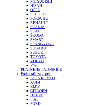
MITSUBISHI
NISAN
OPEL
PEUGEOT
PORSCHE
RENAULT
SCANIA
SEAT
ŠKODA
SMART
SSANGYONG
SUBARU
SUZUKI
TOYOTA
VOLVO
VW
PLATNENE PATOSNICE
Podmetači za gepek
ALFA ROMEO
AUDI
BMW
CITROEN
DACIA
FIAT
FORD