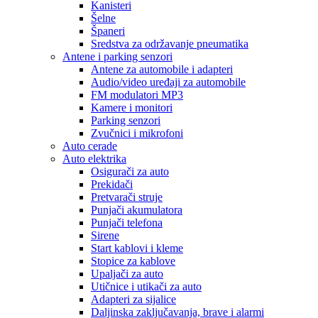
Kanisteri
Šelne
Španeri
Sredstva za održavanje pneumatika
Antene i parking senzori
Antene za automobile i adapteri
Audio/video uređaji za automobile
FM modulatori MP3
Kamere i monitori
Parking senzori
Zvučnici i mikrofoni
Auto cerade
Auto elektrika
Osigurači za auto
Prekidači
Pretvarači struje
Punjači akumulatora
Punjači telefona
Sirene
Start kablovi i kleme
Stopice za kablove
Upaljači za auto
Utičnice i utikači za auto
Adapteri za sijalice
Daljinska zaključavanja, brave i alarmi