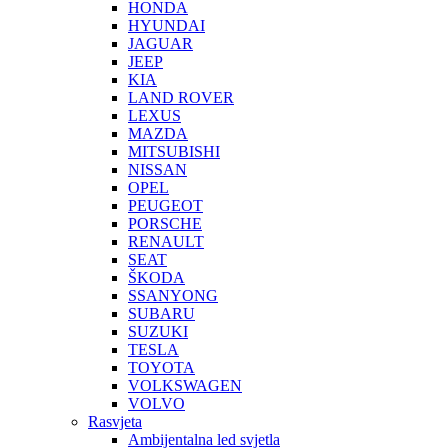
HONDA
HYUNDAI
JAGUAR
JEEP
KIA
LAND ROVER
LEXUS
MAZDA
MITSUBISHI
NISSAN
OPEL
PEUGEOT
PORSCHE
RENAULT
SEAT
ŠKODA
SSANYONG
SUBARU
SUZUKI
TESLA
TOYOTA
VOLKSWAGEN
VOLVO
Rasvjeta
Ambijentalna led svjetla