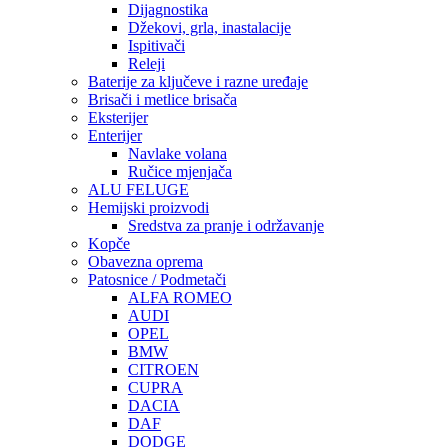
Dijagnostika
Džekovi, grla, inastalacije
Ispitivači
Releji
Baterije za ključeve i razne uređaje
Brisači i metlice brisača
Eksterijer
Enterijer
Navlake volana
Ručice mjenjača
ALU FELUGE
Hemijski proizvodi
Sredstva za pranje i održavanje
Kopče
Obavezna oprema
Patosnice / Podmetači
ALFA ROMEO
AUDI
OPEL
BMW
CITROEN
CUPRA
DACIA
DAF
DODGE