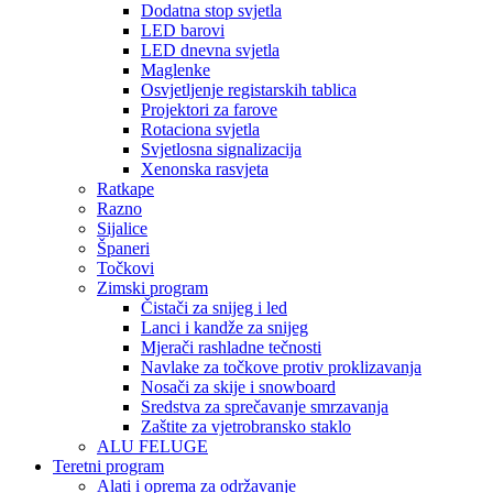
Dodatna stop svjetla
LED barovi
LED dnevna svjetla
Maglenke
Osvjetljenje registarskih tablica
Projektori za farove
Rotaciona svjetla
Svjetlosna signalizacija
Xenonska rasvjeta
Ratkape
Razno
Sijalice
Španeri
Točkovi
Zimski program
Čistači za snijeg i led
Lanci i kandže za snijeg
Mjerači rashladne tečnosti
Navlake za točkove protiv proklizavanja
Nosači za skije i snowboard
Sredstva za sprečavanje smrzavanja
Zaštite za vjetrobransko staklo
ALU FELUGE
Teretni program
Alati i oprema za održavanje