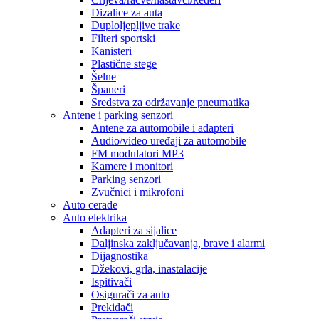
Dizalice za auta
Duploljepljive trake
Filteri sportski
Kanisteri
Plastične stege
Šelne
Španeri
Sredstva za održavanje pneumatika
Antene i parking senzori
Antene za automobile i adapteri
Audio/video uređaji za automobile
FM modulatori MP3
Kamere i monitori
Parking senzori
Zvučnici i mikrofoni
Auto cerade
Auto elektrika
Adapteri za sijalice
Daljinska zaključavanja, brave i alarmi
Dijagnostika
Džekovi, grla, inastalacije
Ispitivači
Osigurači za auto
Prekidači