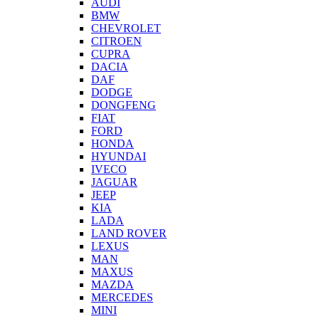
AUDI
BMW
CHEVROLET
CITROEN
CUPRA
DACIA
DAF
DODGE
DONGFENG
FIAT
FORD
HONDA
HYUNDAI
IVECO
JAGUAR
JEEP
KIA
LADA
LAND ROVER
LEXUS
MAN
MAXUS
MAZDA
MERCEDES
MINI