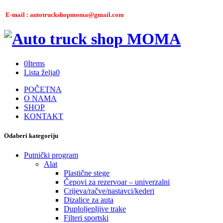
E-mail : autotruckshopmoma@gmail.com
0
Items
Lista želja
0
POČETNA
O NAMA
SHOP
KONTAKT
Odaberi kategoriju
Putnički program
Alat
Plastične stege
Čepovi za rezervoar – univerzalni
Crijeva/račve/nastavci/kederi
Dizalice za auta
Duploljepljive trake
Filteri sportski