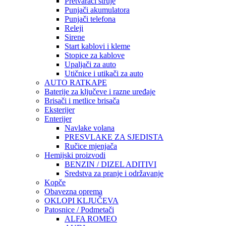
Pretvarači struje
Punjači akumulatora
Punjači telefona
Releji
Sirene
Start kablovi i kleme
Stopice za kablove
Upaljači za auto
Utičnice i utikači za auto
AUTO RATKAPE
Baterije za ključeve i razne uređaje
Brisači i metlice brisača
Eksterijer
Enterijer
Navlake volana
PRESVLAKE ZA SJEDISTA
Ručice mjenjača
Hemijski proizvodi
BENZIN / DIZEL ADITIVI
Sredstva za pranje i održavanje
Kopče
Obavezna oprema
OKLOPI KLJUČEVA
Patosnice / Podmetači
ALFA ROMEO