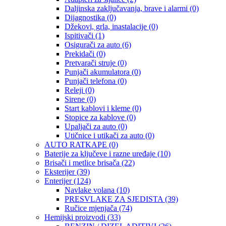
Daljinska zaključavanja, brave i alarmi
(0)
Dijagnostika
(0)
Džekovi, grla, inastalacije
(0)
Ispitivači
(1)
Osigurači za auto
(6)
Prekidači
(0)
Pretvarači struje
(0)
Punjači akumulatora
(0)
Punjači telefona
(0)
Releji
(0)
Sirene
(0)
Start kablovi i kleme
(0)
Stopice za kablove
(0)
Upaljači za auto
(0)
Utičnice i utikači za auto
(0)
AUTO RATKAPE
(0)
Baterije za ključeve i razne uređaje
(10)
Brisači i metlice brisača
(22)
Eksterijer
(39)
Enterijer
(124)
Navlake volana
(10)
PRESVLAKE ZA SJEDISTA
(39)
Ručice mjenjača
(74)
Hemijski proizvodi
(33)