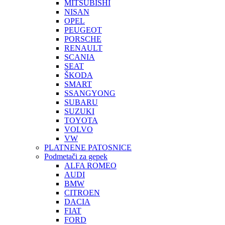
MITSUBISHI
NISAN
OPEL
PEUGEOT
PORSCHE
RENAULT
SCANIA
SEAT
ŠKODA
SMART
SSANGYONG
SUBARU
SUZUKI
TOYOTA
VOLVO
VW
PLATNENE PATOSNICE
Podmetači za gepek
ALFA ROMEO
AUDI
BMW
CITROEN
DACIA
FIAT
FORD