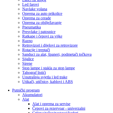
Led farovi
Navlake volana
Oprema za auto prikolice
Oprema za cerade
Oprema za obilježavanje
Pneumatika
Presvlake i patosnice
Ratkape i čepovi za vijke
Razno
Retrovizori i dijelovi za retrovizore
Rotacije i treptači
Sanduci za alat, španeri, podmetači točkova
Sijalice
Sirene
Stop lampe i stakla za stop lampe
Tahograf listići
Unutrašnja svjetla i led trake
Utikači, utičnice, kablovi i ABS
Putnički program
Akumulatori
Alat
Alat i oprema za servise
Čepovi za rezervoar - univerzalni
Crijeva/račve/nastavci/kederi