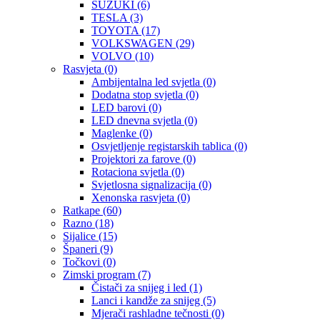
SUZUKI
(6)
TESLA
(3)
TOYOTA
(17)
VOLKSWAGEN
(29)
VOLVO
(10)
Rasvjeta
(0)
Ambijentalna led svjetla
(0)
Dodatna stop svjetla
(0)
LED barovi
(0)
LED dnevna svjetla
(0)
Maglenke
(0)
Osvjetljenje registarskih tablica
(0)
Projektori za farove
(0)
Rotaciona svjetla
(0)
Svjetlosna signalizacija
(0)
Xenonska rasvjeta
(0)
Ratkape
(60)
Razno
(18)
Sijalice
(15)
Španeri
(9)
Točkovi
(0)
Zimski program
(7)
Čistači za snijeg i led
(1)
Lanci i kandže za snijeg
(5)
Mjerači rashladne tečnosti
(0)