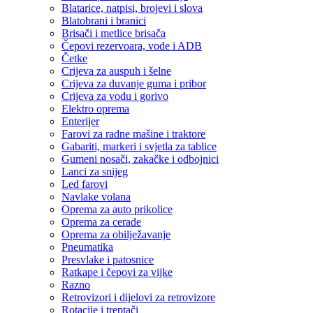
Blatarice, natpisi, brojevi i slova
Blatobrani i branici
Brisači i metlice brisača
Čepovi rezervoara, vode i ADB
Četke
Crijeva za auspuh i šelne
Crijeva za duvanje guma i pribor
Crijeva za vodu i gorivo
Elektro oprema
Enterijer
Farovi za radne mašine i traktore
Gabariti, markeri i svjetla za tablice
Gumeni nosači, zakačke i odbojnici
Lanci za snijeg
Led farovi
Navlake volana
Oprema za auto prikolice
Oprema za cerade
Oprema za obilježavanje
Pneumatika
Presvlake i patosnice
Ratkape i čepovi za vijke
Razno
Retrovizori i dijelovi za retrovizore
Rotacije i treptači