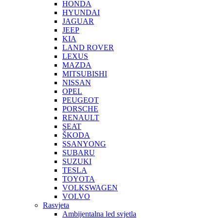
HONDA
HYUNDAI
JAGUAR
JEEP
KIA
LAND ROVER
LEXUS
MAZDA
MITSUBISHI
NISSAN
OPEL
PEUGEOT
PORSCHE
RENAULT
SEAT
ŠKODA
SSANYONG
SUBARU
SUZUKI
TESLA
TOYOTA
VOLKSWAGEN
VOLVO
Rasvjeta
Ambijentalna led svjetla