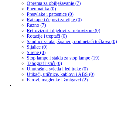
Oprema za obilježavanje
(7)
Pneumatika
(0)
Presvlake i patosnice
(0)
Ratkape i čepovi za vijke
(0)
Razno
(7)
Retrovizori i dijelovi za retrovizore
(0)
Rotacije i treptači
(0)
Sanduci za alat, španeri, podmetači točkova
(0)
Sijalice
(0)
Sirene
(0)
Stop lampe i stakla za stop lampe
(19)
Tahograf listići
(0)
Unutrašnja svjetla i led trake
(0)
Utikači, utičnice, kablovi i ABS
(0)
Farovi, maglenke i žmigavci
(2)