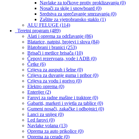
Navlake za točkove protiv proklizavanja
(0)
Nosači za skije i snowboard
(0)
Sredstva za sprečavanje smrzavanja
(0)
Zaštite za vjetrobransko staklo
(1)
ALU FELUGE
(114)
Teretni program
(489)
Alati i oprema za održavanje
(86)
Blatarice, natpisi, brojevi i slova
(84)
Blatobrani i branici
(253)
Brisači i metlice brisača
(10)
Čepovi rezervoara, vode i ADB
(0)
Četke
(6)
Crijeva za auspuh i šelne
(0)
Crijeva za duvanje guma i pribor
(0)
Crijeva za vodu i gorivo
(0)
Elektro oprema
(0)
Enterijer
(2)
Farovi za radne mašine i traktore
(0)
Gabariti, markeri i svjetla za tablice
(0)
Gumeni nosači, zakačke i odbojnici
(0)
Lanci za snijeg
(0)
Led farovi
(0)
Navlake volana
(13)
Oprema za auto prikolice
(0)
Oprema za cerade
(0)