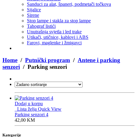
Sanduci za alat, španeri, podmetači točkova
Sijalice
Sirene
Stop lampe i stakla za stop lampe
Tahograf listići
Unutrašnja svjetla i led trake
Utikači, utičnice, kablovi i ABS
Farovi, maglenke i žmigavci
Home
/
Putnički program
/
Antene i parking
senzori
/ Parking senzori
Dodaj u korpu
Lista želja
Quick View
Parking senzori 4
42,00
KM
Kategorije