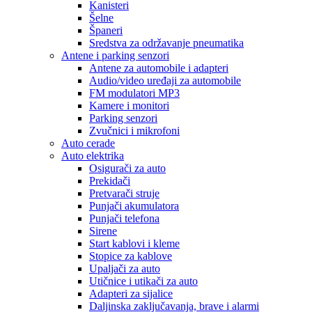
Kanisteri
Šelne
Španeri
Sredstva za održavanje pneumatika
Antene i parking senzori
Antene za automobile i adapteri
Audio/video uređaji za automobile
FM modulatori MP3
Kamere i monitori
Parking senzori
Zvučnici i mikrofoni
Auto cerade
Auto elektrika
Osigurači za auto
Prekidači
Pretvarači struje
Punjači akumulatora
Punjači telefona
Sirene
Start kablovi i kleme
Stopice za kablove
Upaljači za auto
Utičnice i utikači za auto
Adapteri za sijalice
Daljinska zaključavanja, brave i alarmi