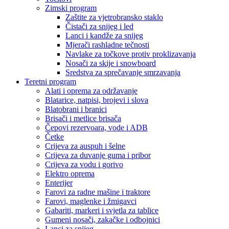
Zimski program
Zaštite za vjetrobransko staklo
Čistači za snijeg i led
Lanci i kandže za snijeg
Mjerači rashladne tečnosti
Navlake za točkove protiv proklizavanja
Nosači za skije i snowboard
Sredstva za sprečavanje smrzavanja
Teretni program
Alati i oprema za održavanje
Blatarice, natpisi, brojevi i slova
Blatobrani i branici
Brisači i metlice brisača
Čepovi rezervoara, vode i ADB
Četke
Crijeva za auspuh i šelne
Crijeva za duvanje guma i pribor
Crijeva za vodu i gorivo
Elektro oprema
Enterijer
Farovi za radne mašine i traktore
Farovi, maglenke i žmigavci
Gabariti, markeri i svjetla za tablice
Gumeni nosači, zakačke i odbojnici
Lanci za snijeg