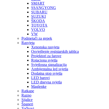
SMART
SSANGYONG
SUBARU
SUZUKI
ŠKODA
TOYOTA
VOLVO
VW
Podmetači za gepek
Rasvjeta
Xenonska rasvjeta
Osvjetljenje registarskih tablica
Projektori za farove
Rotaciona svjetla
Svjetlosna signalizacija
Ambijentalna led svjetla
Dodatna stop svjetla
LED barovi
LED dnevna svjetla
Maglenke
Ratkape
Razno
Sijalice
Španeri
Točkovi