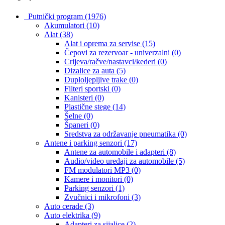
Putnički program
(1976)
Akumulatori
(10)
Alat
(38)
Alat i oprema za servise
(15)
Čepovi za rezervoar - univerzalni
(0)
Crijeva/račve/nastavci/kederi
(0)
Dizalice za auta
(5)
Duploljepljive trake
(0)
Filteri sportski
(0)
Kanisteri
(0)
Plastične stege
(14)
Šelne
(0)
Španeri
(0)
Sredstva za održavanje pneumatika
(0)
Antene i parking senzori
(17)
Antene za automobile i adapteri
(8)
Audio/video uređaji za automobile
(5)
FM modulatori MP3
(0)
Kamere i monitori
(0)
Parking senzori
(1)
Zvučnici i mikrofoni
(3)
Auto cerade
(3)
Auto elektrika
(9)
Adapteri za sijalice
(2)