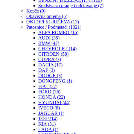
BENZIN / DIZEL ADITIVI
(26)
Sredstva za pranje i održavanje
(7)
Kopče
(0)
Obavezna oprema
(5)
OKLOPI KLJUČEVA
(17)
Patosnice / Podmetači
(1021)
ALFA ROMEO
(16)
AUDI
(35)
BMW
(47)
CHEVROLET
(14)
CITROEN
(58)
CUPRA
(7)
DACIA
(17)
DAF
(3)
DODGE
(3)
DONGFENG
(1)
FIAT
(37)
FORD
(76)
HONDA
(22)
HYUNDAI
(44)
IVECO
(8)
JAGUAR
(1)
JEEP
(14)
KIA
(31)
LADA
(1)