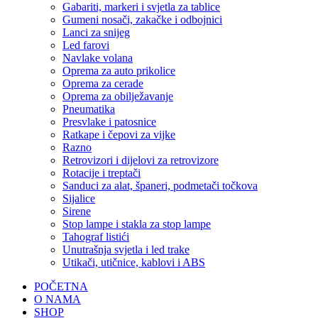
Gabariti, markeri i svjetla za tablice
Gumeni nosači, zakačke i odbojnici
Lanci za snijeg
Led farovi
Navlake volana
Oprema za auto prikolice
Oprema za cerade
Oprema za obilježavanje
Pneumatika
Presvlake i patosnice
Ratkape i čepovi za vijke
Razno
Retrovizori i dijelovi za retrovizore
Rotacije i treptači
Sanduci za alat, španeri, podmetači točkova
Sijalice
Sirene
Stop lampe i stakla za stop lampe
Tahograf listići
Unutrašnja svjetla i led trake
Utikači, utičnice, kablovi i ABS
POČETNA
O NAMA
SHOP