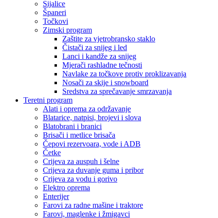
Sijalice
Španeri
Točkovi
Zimski program
Zaštite za vjetrobransko staklo
Čistači za snijeg i led
Lanci i kandže za snijeg
Mjerači rashladne tečnosti
Navlake za točkove protiv proklizavanja
Nosači za skije i snowboard
Sredstva za sprečavanje smrzavanja
Teretni program
Alati i oprema za održavanje
Blatarice, natpisi, brojevi i slova
Blatobrani i branici
Brisači i metlice brisača
Čepovi rezervoara, vode i ADB
Četke
Crijeva za auspuh i šelne
Crijeva za duvanje guma i pribor
Crijeva za vodu i gorivo
Elektro oprema
Enterijer
Farovi za radne mašine i traktore
Farovi, maglenke i žmigavci