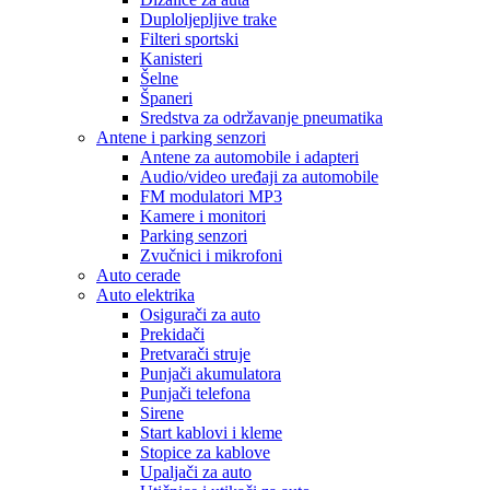
Duploljepljive trake
Filteri sportski
Kanisteri
Šelne
Španeri
Sredstva za održavanje pneumatika
Antene i parking senzori
Antene za automobile i adapteri
Audio/video uređaji za automobile
FM modulatori MP3
Kamere i monitori
Parking senzori
Zvučnici i mikrofoni
Auto cerade
Auto elektrika
Osigurači za auto
Prekidači
Pretvarači struje
Punjači akumulatora
Punjači telefona
Sirene
Start kablovi i kleme
Stopice za kablove
Upaljači za auto