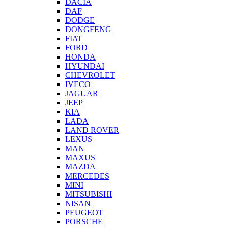
DACIA
DAF
DODGE
DONGFENG
FIAT
FORD
HONDA
HYUNDAI
CHEVROLET
IVECO
JAGUAR
JEEP
KIA
LADA
LAND ROVER
LEXUS
MAN
MAXUS
MAZDA
MERCEDES
MINI
MITSUBISHI
NISAN
PEUGEOT
PORSCHE