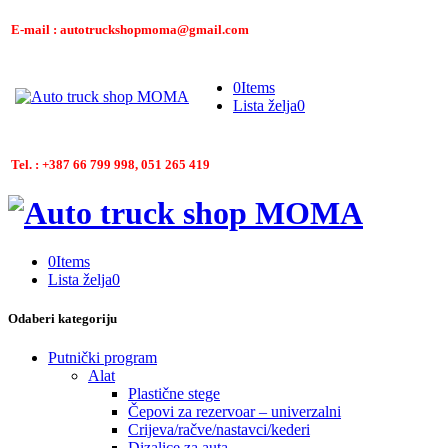
E-mail : autotruckshopmoma@gmail.com
0
Items
Lista želja
0
Tel. : +387 66 799 998, 051 265 419
0
Items
Lista želja
0
Odaberi kategoriju
Putnički program
Alat
Plastične stege
Čepovi za rezervoar – univerzalni
Crijeva/račve/nastavci/kederi
Dizalice za auta