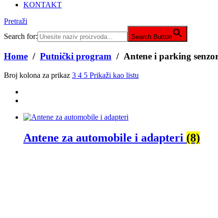
KONTAKT
Pretraži
Search for:
Search Button
Home
/
Putnički program
/ Antene i parking senzor
Broj kolona za prikaz
3
4
5
Prikaži kao listu
Antene za automobile i adapteri
(8)
Audio/video uređaji za automobile
(5)