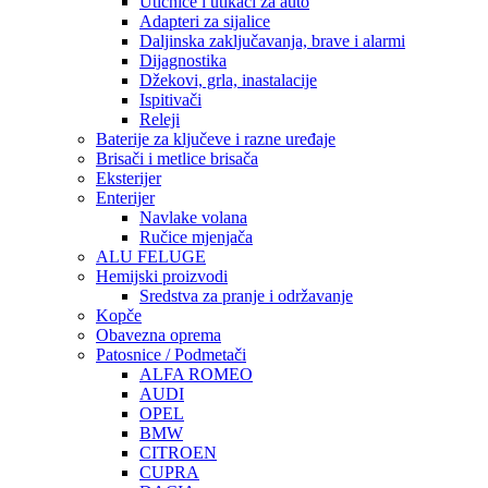
Utičnice i utikači za auto
Adapteri za sijalice
Daljinska zaključavanja, brave i alarmi
Dijagnostika
Džekovi, grla, inastalacije
Ispitivači
Releji
Baterije za ključeve i razne uređaje
Brisači i metlice brisača
Eksterijer
Enterijer
Navlake volana
Ručice mjenjača
ALU FELUGE
Hemijski proizvodi
Sredstva za pranje i održavanje
Kopče
Obavezna oprema
Patosnice / Podmetači
ALFA ROMEO
AUDI
OPEL
BMW
CITROEN
CUPRA