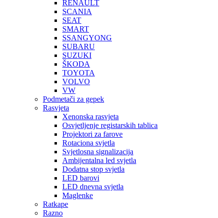
RENAULT
SCANIA
SEAT
SMART
SSANGYONG
SUBARU
SUZUKI
ŠKODA
TOYOTA
VOLVO
VW
Podmetači za gepek
Rasvjeta
Xenonska rasvjeta
Osvjetljenje registarskih tablica
Projektori za farove
Rotaciona svjetla
Svjetlosna signalizacija
Ambijentalna led svjetla
Dodatna stop svjetla
LED barovi
LED dnevna svjetla
Maglenke
Ratkape
Razno