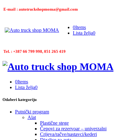
E-mail : autotruckshopmoma@gmail.com
0
Items
Lista želja
0
Tel. : +387 66 799 998, 051 265 419
0
Items
Lista želja
0
Odaberi kategoriju
Putnički program
Alat
Plastične stege
Čepovi za rezervoar – univerzalni
Crijeva/račve/nastavci/kederi
Dizalice za auta