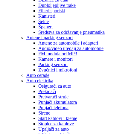
Duploljepljive trake
Filteri sportski
Kanisteri
Šelne
Španeri
Sredstva za održavanje pneumatika
Antene i parking senzori
Antene za automobile i adapteri
Audio/video uređaji za automobile
FM modulatori MP3
Kamere i monitori
Parking senzori
Zvučnici i mikrofoni
Auto cerade
Auto elektrika
Osigurači za auto
Prekidači
Pretvarači struje
Punjači akumulatora
Punjači telefona
Sirene
Start kablovi i kleme
Stopice za kablove
Upaljači za auto