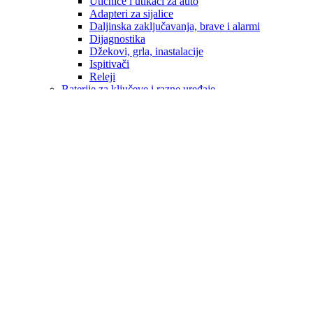
Utičnice i utikači za auto
Adapteri za sijalice
Daljinska zaključavanja, brave i alarmi
Dijagnostika
Džekovi, grla, inastalacije
Ispitivači
Releji
Baterije za ključeve i razne uređaje
Brisači i metlice brisača
Eksterijer
Enterijer
Navlake volana
Ručice mjenjača
ALU FELUGE
Hemijski proizvodi
Sredstva za pranje i održavanje
Kopče
Obavezna oprema
Patosnice / Podmetači
ALFA ROMEO
AUDI
OPEL
BMW
CITROEN
CUPRA