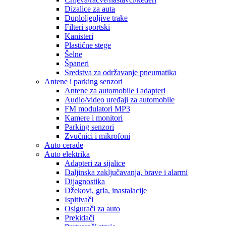
Dizalice za auta
Duploljepljive trake
Filteri sportski
Kanisteri
Plastične stege
Šelne
Španeri
Sredstva za održavanje pneumatika
Antene i parking senzori
Antene za automobile i adapteri
Audio/video uređaji za automobile
FM modulatori MP3
Kamere i monitori
Parking senzori
Zvučnici i mikrofoni
Auto cerade
Auto elektrika
Adapteri za sijalice
Daljinska zaključavanja, brave i alarmi
Dijagnostika
Džekovi, grla, inastalacije
Ispitivači
Osigurači za auto
Prekidači