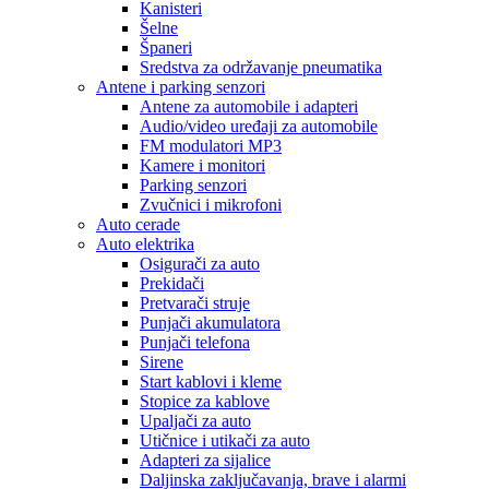
Kanisteri
Šelne
Španeri
Sredstva za održavanje pneumatika
Antene i parking senzori
Antene za automobile i adapteri
Audio/video uređaji za automobile
FM modulatori MP3
Kamere i monitori
Parking senzori
Zvučnici i mikrofoni
Auto cerade
Auto elektrika
Osigurači za auto
Prekidači
Pretvarači struje
Punjači akumulatora
Punjači telefona
Sirene
Start kablovi i kleme
Stopice za kablove
Upaljači za auto
Utičnice i utikači za auto
Adapteri za sijalice
Daljinska zaključavanja, brave i alarmi