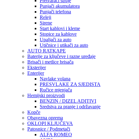
Pretvarači struje
Punjači akumulatora
Punjači telefona
Releji
Sirene
Start kablovi i kleme
Stopice za kablove
Upaljači za auto
Utičnice i utikači za auto
AUTO RATKAPE
Baterije za ključeve i razne uređaje
Brisači i metlice brisača
Eksterijer
Enterijer
Navlake volana
PRESVLAKE ZA SJEDISTA
Ručice mjenjača
Hemijski proizvodi
BENZIN / DIZEL ADITIVI
Sredstva za pranje i održavanje
Kopče
Obavezna oprema
OKLOPI KLJUČEVA
Patosnice / Podmetači
ALFA ROMEO