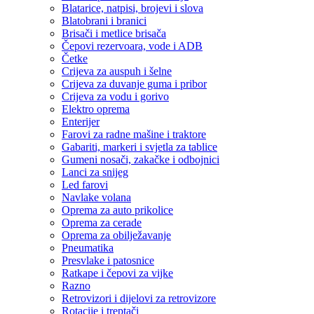
Blatarice, natpisi, brojevi i slova
Blatobrani i branici
Brisači i metlice brisača
Čepovi rezervoara, vode i ADB
Četke
Crijeva za auspuh i šelne
Crijeva za duvanje guma i pribor
Crijeva za vodu i gorivo
Elektro oprema
Enterijer
Farovi za radne mašine i traktore
Gabariti, markeri i svjetla za tablice
Gumeni nosači, zakačke i odbojnici
Lanci za snijeg
Led farovi
Navlake volana
Oprema za auto prikolice
Oprema za cerade
Oprema za obilježavanje
Pneumatika
Presvlake i patosnice
Ratkape i čepovi za vijke
Razno
Retrovizori i dijelovi za retrovizore
Rotacije i treptači