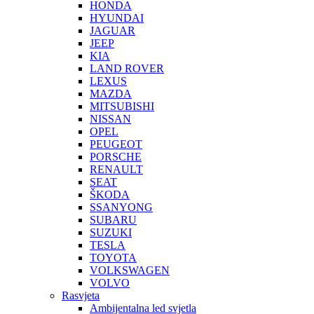
HONDA
HYUNDAI
JAGUAR
JEEP
KIA
LAND ROVER
LEXUS
MAZDA
MITSUBISHI
NISSAN
OPEL
PEUGEOT
PORSCHE
RENAULT
SEAT
ŠKODA
SSANYONG
SUBARU
SUZUKI
TESLA
TOYOTA
VOLKSWAGEN
VOLVO
Rasvjeta
Ambijentalna led svjetla