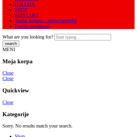
O NAMA
SHOP
KONTAKT
Trošak dostave i uslovi isporuke
Pravila privatnosti
What are you looking for?
MENI
Moja korpa
Close
Close
Quickview
Close
Kategorije
Sorry. No results match your search.
Shop