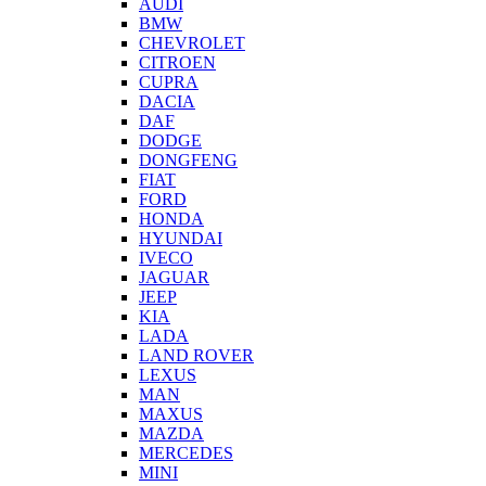
AUDI
BMW
CHEVROLET
CITROEN
CUPRA
DACIA
DAF
DODGE
DONGFENG
FIAT
FORD
HONDA
HYUNDAI
IVECO
JAGUAR
JEEP
KIA
LADA
LAND ROVER
LEXUS
MAN
MAXUS
MAZDA
MERCEDES
MINI