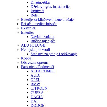
Dijagnostika
Džekovi, grla, inastalacije
Ispitivači
Releji
Baterije za ključeve i razne uređaje
Brisači i metlice brisača
Eksterijer
Enterijer
Navlake volana
Ručice mjenjača
ALU FELUGE
Hemijski proizvodi
Sredstva za pranje i održavanje
Kopče
Obavezna oprema
Patosnice / Podmetači
ALFA ROMEO
AUDI
OPEL
BMW
CITROEN
CUPRA
DACIA
DAF
DODGE