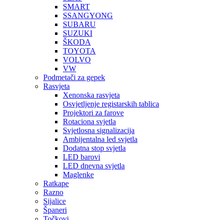
SMART
SSANGYONG
SUBARU
SUZUKI
ŠKODA
TOYOTA
VOLVO
VW
Podmetači za gepek
Rasvjeta
Xenonska rasvjeta
Osvjetljenje registarskih tablica
Projektori za farove
Rotaciona svjetla
Svjetlosna signalizacija
Ambijentalna led svjetla
Dodatna stop svjetla
LED barovi
LED dnevna svjetla
Maglenke
Ratkape
Razno
Sijalice
Španeri
Točkovi