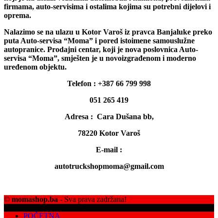
firmama, auto-servisima i ostalima kojima su potrebni dijelovi i
oprema.
Nalazimo se na ulazu u Kotor Varoš iz pravca Banjaluke preko
puta Auto-servisa “Moma” i pored istoimene samouslužne
autopranice. Prodajni centar, koji je nova poslovnica Auto-
servisa “Moma”, smješten je u novoizgrađenom i moderno
uređenom objektu.
Telefon : +387 66 799 998
051 265 419
Adresa : Cara Dušana bb,
78220 Kotor Varoš
E-mail :
autotruckshopmoma@gmail.com
©
momashop.ba
- Sva prava zadržana!
POČETNA