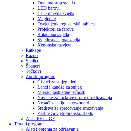
Dodatna stop svjetla
LED barovi
LED dnevna svjetla
Maglenke
Osvjetljenje registarskih tablica
Projektori za farove
Rotaciona svjetla
Svjetlosna signalizacija
Xenonska rasvjeta
Ratkape
Razno
Sijalice
Španeri
Točkovi
Zimski program
Čistači za snijeg i led
Lanci i kandže za snijeg
Mjerači rashladne tečnosti
Navlake za točkove protiv proklizavanja
Nosači za skije i snowboard
Sredstva za sprečavanje smrzavanja
Zaštite za vjetrobransko staklo
ALU FELUGE
Teretni program
Alati i oprema za održavanje