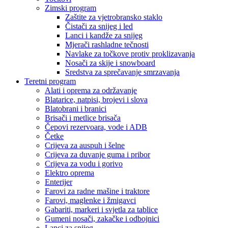
Zimski program
Zaštite za vjetrobransko staklo
Čistači za snijeg i led
Lanci i kandže za snijeg
Mjerači rashladne tečnosti
Navlake za točkove protiv proklizavanja
Nosači za skije i snowboard
Sredstva za sprečavanje smrzavanja
Teretni program
Alati i oprema za održavanje
Blatarice, natpisi, brojevi i slova
Blatobrani i branici
Brisači i metlice brisača
Čepovi rezervoara, vode i ADB
Četke
Crijeva za auspuh i šelne
Crijeva za duvanje guma i pribor
Crijeva za vodu i gorivo
Elektro oprema
Enterijer
Farovi za radne mašine i traktore
Farovi, maglenke i žmigavci
Gabariti, markeri i svjetla za tablice
Gumeni nosači, zakačke i odbojnici
Lanci za snijeg