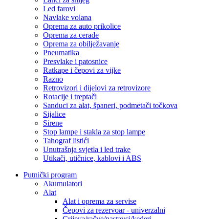
Led farovi
Navlake volana
Oprema za auto prikolice
Oprema za cerade
Oprema za obilježavanje
Pneumatika
Presvlake i patosnice
Ratkape i čepovi za vijke
Razno
Retrovizori i dijelovi za retrovizore
Rotacije i treptači
Sanduci za alat, španeri, podmetači točkova
Sijalice
Sirene
Stop lampe i stakla za stop lampe
Tahograf listići
Unutrašnja svjetla i led trake
Utikači, utičnice, kablovi i ABS
Putnički program
Akumulatori
Alat
Alat i oprema za servise
Čepovi za rezervoar - univerzalni
Crijeva/račve/nastavci/kederi