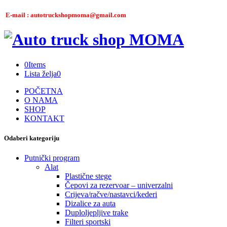
E-mail : autotruckshopmoma@gmail.com
0
Items
Lista želja
0
POČETNA
O NAMA
SHOP
KONTAKT
Odaberi kategoriju
Putnički program
Alat
Plastične stege
Čepovi za rezervoar – univerzalni
Crijeva/račve/nastavci/kederi
Dizalice za auta
Duploljepljive trake
Filteri sportski