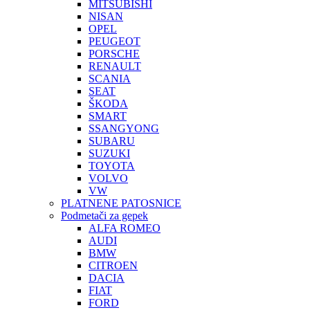
MITSUBISHI
NISAN
OPEL
PEUGEOT
PORSCHE
RENAULT
SCANIA
SEAT
ŠKODA
SMART
SSANGYONG
SUBARU
SUZUKI
TOYOTA
VOLVO
VW
PLATNENE PATOSNICE
Podmetači za gepek
ALFA ROMEO
AUDI
BMW
CITROEN
DACIA
FIAT
FORD