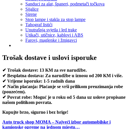
Sanduci za alat, španeri, podmetači točkova
Sijalice
Sirene
Stop lampe i stakla za stop lampe
Tahograf listići
Unutrašnja svjetla i led trake
Utikači, utičnice, kablovi i ABS
Farovi, maglenke i žmigavci
Trošak dostave i uslovi isporuke
✔ Trošak dostave: 13 KM za sve narudžbe.
✔ Besplatna dostava: Za narudžbe u iznosu od 200 KM i više.
✔ Vrijeme isporuke: 1-5 radnih dana
✔ Način plaćanja: Plaćanje se vrši prilikom preuzimanja robe
(pouzećem).
✔ Povrat robe: Moguć je u roku od 5 dana uz uslove propisane
našom politikom povrata.
Kupujte brzo, sigurno i bez brige!
Auto truck shop MOMA – Najveći izbor automobilske i
kamionske opreme na jednom mjestu…