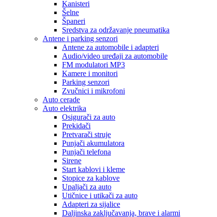
Kanisteri
Šelne
Španeri
Sredstva za održavanje pneumatika
Antene i parking senzori
Antene za automobile i adapteri
Audio/video uređaji za automobile
FM modulatori MP3
Kamere i monitori
Parking senzori
Zvučnici i mikrofoni
Auto cerade
Auto elektrika
Osigurači za auto
Prekidači
Pretvarači struje
Punjači akumulatora
Punjači telefona
Sirene
Start kablovi i kleme
Stopice za kablove
Upaljači za auto
Utičnice i utikači za auto
Adapteri za sijalice
Daljinska zaključavanja, brave i alarmi