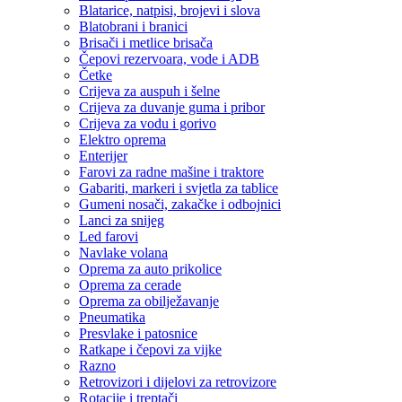
Blatarice, natpisi, brojevi i slova
Blatobrani i branici
Brisači i metlice brisača
Čepovi rezervoara, vode i ADB
Četke
Crijeva za auspuh i šelne
Crijeva za duvanje guma i pribor
Crijeva za vodu i gorivo
Elektro oprema
Enterijer
Farovi za radne mašine i traktore
Gabariti, markeri i svjetla za tablice
Gumeni nosači, zakačke i odbojnici
Lanci za snijeg
Led farovi
Navlake volana
Oprema za auto prikolice
Oprema za cerade
Oprema za obilježavanje
Pneumatika
Presvlake i patosnice
Ratkape i čepovi za vijke
Razno
Retrovizori i dijelovi za retrovizore
Rotacije i treptači