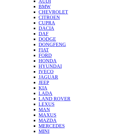
AUDI
BMW
CHEVROLET
CITROEN
CUPRA
DACIA
DAF
DODGE
DONGFENG
FIAT
FORD
HONDA
HYUNDAI
IVECO
JAGUAR
JEEP
KIA
LADA
LAND ROVER
LEXUS
MAN
MAXUS
MAZDA
MERCEDES
MINI