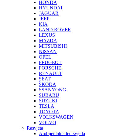
HONDA
HYUNDAI
JAGUAR
JEEP
KIA
LAND ROVER
LEXUS
MAZDA
MITSUBISHI
NISSAN
OPEL
PEUGEOT
PORSCHE
RENAULT
SEAT
ŠKODA
SSANYONG
SUBARU
SUZUKI
TESLA
TOYOTA
VOLKSWAGEN
VOLVO
Rasvjeta
Ambijentalna led svjetla