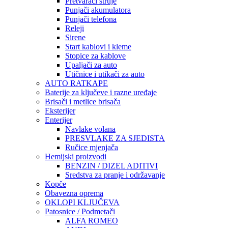
Pretvarači struje
Punjači akumulatora
Punjači telefona
Releji
Sirene
Start kablovi i kleme
Stopice za kablove
Upaljači za auto
Utičnice i utikači za auto
AUTO RATKAPE
Baterije za ključeve i razne uređaje
Brisači i metlice brisača
Eksterijer
Enterijer
Navlake volana
PRESVLAKE ZA SJEDISTA
Ručice mjenjača
Hemijski proizvodi
BENZIN / DIZEL ADITIVI
Sredstva za pranje i održavanje
Kopče
Obavezna oprema
OKLOPI KLJUČEVA
Patosnice / Podmetači
ALFA ROMEO