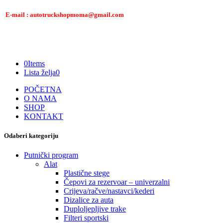
E-mail : autotruckshopmoma@gmail.com
0
Items
Lista želja
0
POČETNA
O NAMA
SHOP
KONTAKT
Odaberi kategoriju
Putnički program
Alat
Plastične stege
Čepovi za rezervoar – univerzalni
Crijeva/račve/nastavci/kederi
Dizalice za auta
Duploljepljive trake
Filteri sportski