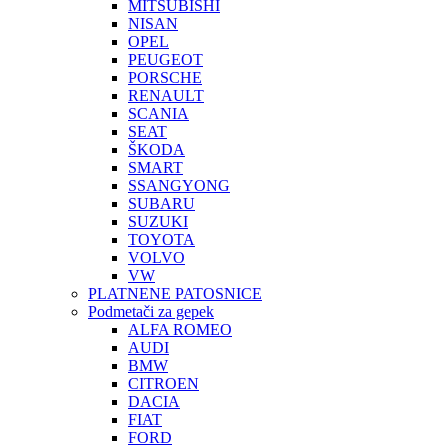
MITSUBISHI
NISAN
OPEL
PEUGEOT
PORSCHE
RENAULT
SCANIA
SEAT
ŠKODA
SMART
SSANGYONG
SUBARU
SUZUKI
TOYOTA
VOLVO
VW
PLATNENE PATOSNICE
Podmetači za gepek
ALFA ROMEO
AUDI
BMW
CITROEN
DACIA
FIAT
FORD