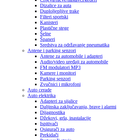
Dizalice za auta
Duploljepljive trake
Filteri sportski
Kanisteri
Plastične stege
Šelne
Španeri
Sredstva za održavanje pneumatika
Antene i parking senzori
Antene za automobile i adapteri
Audio/video uređaji za automobile
FM modulatori MP3
Kamere i monitori
Parking senzori
Zvučnici i mikrofoni
Auto cerade
Auto elektrika
Adapteri za sijalice
Daljinska zaključavanja, brave i alarmi
Dijagnostika
Džekovi, grla, inastalacije
Ispitivači
Osigurači za auto
Prekidači