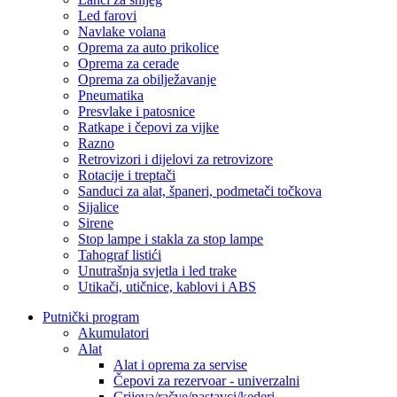
Led farovi
Navlake volana
Oprema za auto prikolice
Oprema za cerade
Oprema za obilježavanje
Pneumatika
Presvlake i patosnice
Ratkape i čepovi za vijke
Razno
Retrovizori i dijelovi za retrovizore
Rotacije i treptači
Sanduci za alat, španeri, podmetači točkova
Sijalice
Sirene
Stop lampe i stakla za stop lampe
Tahograf listići
Unutrašnja svjetla i led trake
Utikači, utičnice, kablovi i ABS
Putnički program
Akumulatori
Alat
Alat i oprema za servise
Čepovi za rezervoar - univerzalni
Crijeva/račve/nastavci/kederi