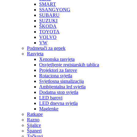
SMART
SSANGYONG
SUBARU
SUZUKI
ŠKODA
TOYOTA
VOLVO
VW
Podmetači za gepek
Rasvjeta
Xenonska rasvjeta
Osvjetljenje registarskih tablica
Projektori za farove
Rotaciona svjetla
Svjetlosna signalizacija
Ambijentalna led svjetla
Dodatna stop svjetla
LED barovi
LED dnevna svjetla
Maglenke
Ratkape
Razno
Sijalice
Španeri
Točkovi