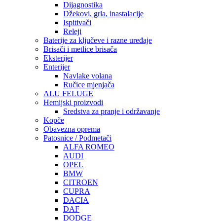
Dijagnostika
Džekovi, grla, inastalacije
Ispitivači
Releji
Baterije za ključeve i razne uređaje
Brisači i metlice brisača
Eksterijer
Enterijer
Navlake volana
Ručice mjenjača
ALU FELUGE
Hemijski proizvodi
Sredstva za pranje i održavanje
Kopče
Obavezna oprema
Patosnice / Podmetači
ALFA ROMEO
AUDI
OPEL
BMW
CITROEN
CUPRA
DACIA
DAF
DODGE