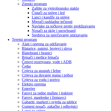
Zimski program
Zaštite za vjetrobransko staklo
Čistači za snijeg i led
Lanci i kandže za snijeg
Mjerači rashladne tečnosti
Navlake za točkove protiv proklizavanja
Nosači za skije i snowboard
Sredstva za sprečavanje smrzavanja
Teretni program
Alati i oprema za održavanje
Blatarice, natpisi, brojevi i slova
Blatobrani i branici
Brisači i metlice brisača
Čepovi rezervoara, vode i ADB
Četke
Crijeva za auspuh i šelne
Crijeva za duvanje guma i pribor
Crijeva za vodu i gorivo
Elektro oprema
Enterijer
Farovi za radne mašine i traktore
Farovi, maglenke i žmigavci
Gabariti, markeri i svjetla za tablice
Gumeni nosači, zakačke i odbojnici
Lanci za snijeg