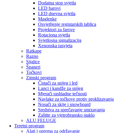
Dodatna stop svjetla
LED barovi
LED dnevna svjetla
Maglenke
Osvjetljenje registarskih tablica
Projektori za farove
Rotaciona svjetla
Svjetlosna signalizacija
Xenonska rasvjeta
Ratkape
Razno
Sijalice
Španeri
Točkovi
Zimski program
Čistači za snijeg i led
Lanci i kandže za snijeg
Mjerači rashladne tečnosti
Navlake za točkove protiv proklizavanja
Nosači za skije i snowboard
Sredstva za sprečavanje smrzavanja
Zaštite za vjetrobransko staklo
ALU FELUGE
Teretni program
Alati i oprema za održavanje