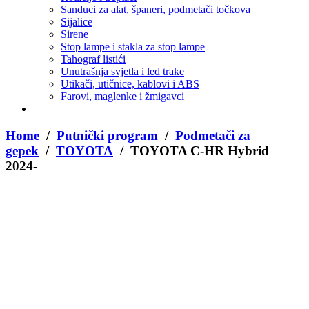
Sanduci za alat, španeri, podmetači točkova
Sijalice
Sirene
Stop lampe i stakla za stop lampe
Tahograf listići
Unutrašnja svjetla i led trake
Utikači, utičnice, kablovi i ABS
Farovi, maglenke i žmigavci
Home
/
Putnički program
/
Podmetači za
gepek
/
TOYOTA
/ TOYOTA C-HR Hybrid
2024-