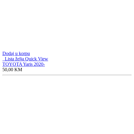
Dodaj u korpu
Lista želja
Quick View
TOYOTA Yaris 2020-
50,00
KM