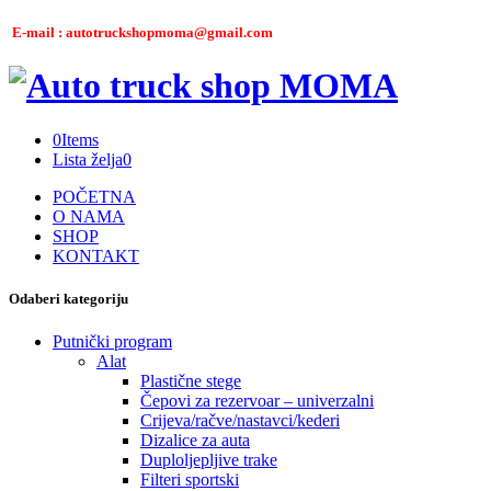
E-mail : autotruckshopmoma@gmail.com
0
Items
Lista želja
0
POČETNA
O NAMA
SHOP
KONTAKT
Odaberi kategoriju
Putnički program
Alat
Plastične stege
Čepovi za rezervoar – univerzalni
Crijeva/račve/nastavci/kederi
Dizalice za auta
Duploljepljive trake
Filteri sportski