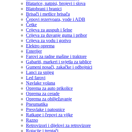
Blatarice, natpisi, brojevi i slova
Blatobrani i branici
Brisači i metlice brisača
Čepovi rezervoara, vode i ADB
Četke
Crijeva za auspuh i šelne
Crijeva za duvanje guma i pribor
Crijeva za vodu i gorivo
Elektro oprema
Enterijer
Farovi za radne mašine i traktore
Gabariti, markeri i svjetla za tablice
Gumeni nosači, zakačke i odbojnici
Lanci za snijeg
Led farovi
Navlake volana
Oprema za auto prikolice
Oprema za cerade
Oprema za obilježavanje
Pneumatika
Presvlake i patosnice
Ratkape i čepovi za vijke
Razno
Retrovizori i dijelovi za retrovizore
Rotacije i treptači