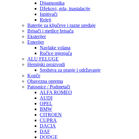
Dijagnostika
Džekovi, grla, inastalacije
Ispitivači
Releji
Baterije za ključeve i razne uređaje
Brisači i metlice brisača
Eksterijer
Enterijer
Navlake volana
Ručice mjenjača
ALU FELUGE
Hemijski proizvodi
Sredstva za pranje i održavanje
Kopče
Obavezna oprema
Patosnice / Podmetači
ALFA ROMEO
AUDI
OPEL
BMW
CITROEN
CUPRA
DACIA
DAF
DODGE