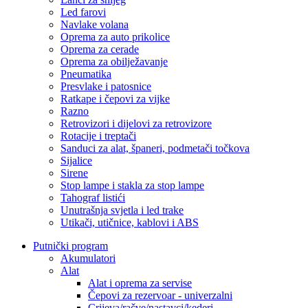
Led farovi
Navlake volana
Oprema za auto prikolice
Oprema za cerade
Oprema za obilježavanje
Pneumatika
Presvlake i patosnice
Ratkape i čepovi za vijke
Razno
Retrovizori i dijelovi za retrovizore
Rotacije i treptači
Sanduci za alat, španeri, podmetači točkova
Sijalice
Sirene
Stop lampe i stakla za stop lampe
Tahograf listići
Unutrašnja svjetla i led trake
Utikači, utičnice, kablovi i ABS
Putnički program
Akumulatori
Alat
Alat i oprema za servise
Čepovi za rezervoar - univerzalni
Crijeva/račve/nastavci/kederi