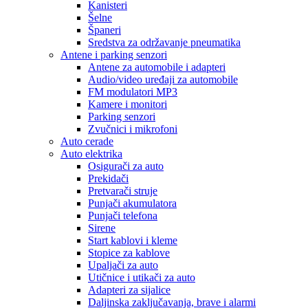
Kanisteri
Šelne
Španeri
Sredstva za održavanje pneumatika
Antene i parking senzori
Antene za automobile i adapteri
Audio/video uređaji za automobile
FM modulatori MP3
Kamere i monitori
Parking senzori
Zvučnici i mikrofoni
Auto cerade
Auto elektrika
Osigurači za auto
Prekidači
Pretvarači struje
Punjači akumulatora
Punjači telefona
Sirene
Start kablovi i kleme
Stopice za kablove
Upaljači za auto
Utičnice i utikači za auto
Adapteri za sijalice
Daljinska zaključavanja, brave i alarmi