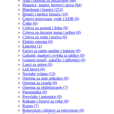
Alati i oprema za održavanje
(86)
Blatarice, natpisi, brojevi i slova
(84)
Blatobrani i branici
(253)
Brisači i metlice brisača
(10)
Čepovi rezervoara, vode i ADB
(0)
Četke
(6)
Crijeva za auspuh i šelne
(0)
Crijeva za duvanje guma i pribor
(0)
Crijeva za vodu i gorivo
(0)
Elektro oprema
(0)
Enterijer
(2)
Farovi za radne mašine i traktore
(0)
Gabariti, markeri i svjetla za tablice
(0)
Gumeni nosači, zakačke i odbojnici
(0)
Lanci za snijeg
(0)
Led farovi
(0)
Navlake volana
(13)
Oprema za auto prikolice
(0)
Oprema za cerade
(0)
Oprema za obilježavanje
(7)
Pneumatika
(0)
Presvlake i patosnice
(0)
Ratkape i čepovi za vijke
(0)
Razno
(7)
Retrovizori i dijelovi za retrovizore
(0)