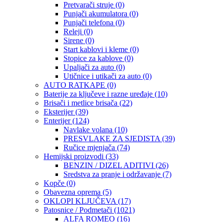
Pretvarači struje
(0)
Punjači akumulatora
(0)
Punjači telefona
(0)
Releji
(0)
Sirene
(0)
Start kablovi i kleme
(0)
Stopice za kablove
(0)
Upaljači za auto
(0)
Utičnice i utikači za auto
(0)
AUTO RATKAPE
(0)
Baterije za ključeve i razne uređaje
(10)
Brisači i metlice brisača
(22)
Eksterijer
(39)
Enterijer
(124)
Navlake volana
(10)
PRESVLAKE ZA SJEDISTA
(39)
Ručice mjenjača
(74)
Hemijski proizvodi
(33)
BENZIN / DIZEL ADITIVI
(26)
Sredstva za pranje i održavanje
(7)
Kopče
(0)
Obavezna oprema
(5)
OKLOPI KLJUČEVA
(17)
Patosnice / Podmetači
(1021)
ALFA ROMEO
(16)