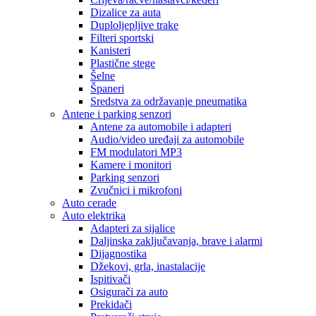
Dizalice za auta
Duploljepljive trake
Filteri sportski
Kanisteri
Plastične stege
Šelne
Španeri
Sredstva za održavanje pneumatika
Antene i parking senzori
Antene za automobile i adapteri
Audio/video uređaji za automobile
FM modulatori MP3
Kamere i monitori
Parking senzori
Zvučnici i mikrofoni
Auto cerade
Auto elektrika
Adapteri za sijalice
Daljinska zaključavanja, brave i alarmi
Dijagnostika
Džekovi, grla, inastalacije
Ispitivači
Osigurači za auto
Prekidači