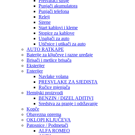
Pretvarači struje
Punjači akumulatora
Punjači telefona
Releji
Sirene
Start kablovi i kleme
Stopice za kablove
Upaljači za auto
Utičnice i utikači za auto
AUTO RATKAPE
Baterije za ključeve i razne uređaje
Brisači i metlice brisača
Eksterijer
Enterijer
Navlake volana
PRESVLAKE ZA SJEDISTA
Ručice mjenjača
Hemijski proizvodi
BENZIN / DIZEL ADITIVI
Sredstva za pranje i održavanje
Kopče
Obavezna oprema
OKLOPI KLJUČEVA
Patosnice / Podmetači
ALFA ROMEO