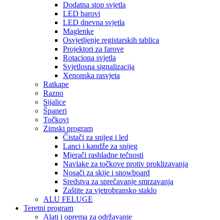
Dodatna stop svjetla
LED barovi
LED dnevna svjetla
Maglenke
Osvjetljenje registarskih tablica
Projektori za farove
Rotaciona svjetla
Svjetlosna signalizacija
Xenonska rasvjeta
Ratkape
Razno
Sijalice
Španeri
Točkovi
Zimski program
Čistači za snijeg i led
Lanci i kandže za snijeg
Mjerači rashladne tečnosti
Navlake za točkove protiv proklizavanja
Nosači za skije i snowboard
Sredstva za sprečavanje smrzavanja
Zaštite za vjetrobransko staklo
ALU FELUGE
Teretni program
Alati i oprema za održavanje