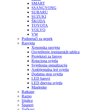
SMART
SSANGYONG
SUBARU
SUZUKI
ŠKODA
TOYOTA
VOLVO
VW
Podmetači za gepek
Rasvjeta
Xenonska rasvjeta
Osvjetljenje registarskih tablica
Projektori za farove
Rotaciona svjetla
Svjetlosna signalizacija
Ambijentalna led svjetla
Dodatna stop svjetla
LED barovi
LED dnevna svjetla
Maglenke
Ratkape
Razno
Sijalice
Španeri
Točkovi