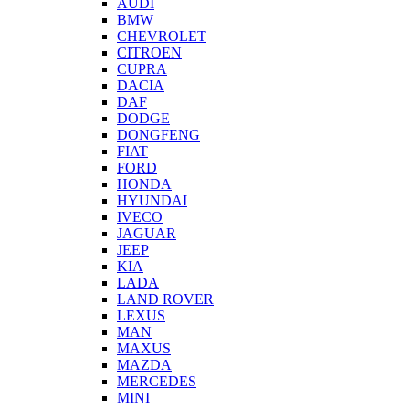
AUDI
BMW
CHEVROLET
CITROEN
CUPRA
DACIA
DAF
DODGE
DONGFENG
FIAT
FORD
HONDA
HYUNDAI
IVECO
JAGUAR
JEEP
KIA
LADA
LAND ROVER
LEXUS
MAN
MAXUS
MAZDA
MERCEDES
MINI