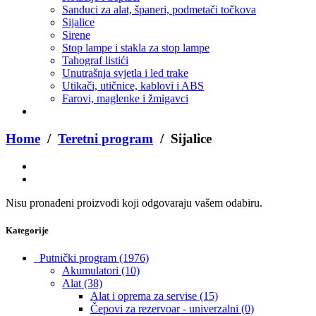
Sanduci za alat, španeri, podmetači točkova
Sijalice
Sirene
Stop lampe i stakla za stop lampe
Tahograf listići
Unutrašnja svjetla i led trake
Utikači, utičnice, kablovi i ABS
Farovi, maglenke i žmigavci
Home
/
Teretni program
/ Sijalice
Nisu pronađeni proizvodi koji odgovaraju vašem odabiru.
Kategorije
Putnički program
(1976)
Akumulatori
(10)
Alat
(38)
Alat i oprema za servise
(15)
Čepovi za rezervoar - univerzalni
(0)