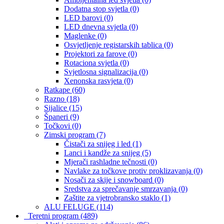
Dodatna stop svjetla
(0)
LED barovi
(0)
LED dnevna svjetla
(0)
Maglenke
(0)
Osvjetljenje registarskih tablica
(0)
Projektori za farove
(0)
Rotaciona svjetla
(0)
Svjetlosna signalizacija
(0)
Xenonska rasvjeta
(0)
Ratkape
(60)
Razno
(18)
Sijalice
(15)
Španeri
(9)
Točkovi
(0)
Zimski program
(7)
Čistači za snijeg i led
(1)
Lanci i kandže za snijeg
(5)
Mjerači rashladne tečnosti
(0)
Navlake za točkove protiv proklizavanja
(0)
Nosači za skije i snowboard
(0)
Sredstva za sprečavanje smrzavanja
(0)
Zaštite za vjetrobransko staklo
(1)
ALU FELUGE
(114)
Teretni program
(489)