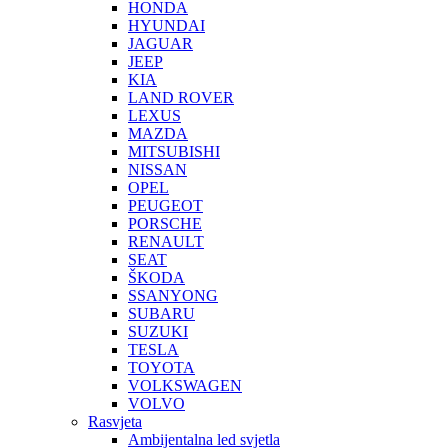
HONDA
HYUNDAI
JAGUAR
JEEP
KIA
LAND ROVER
LEXUS
MAZDA
MITSUBISHI
NISSAN
OPEL
PEUGEOT
PORSCHE
RENAULT
SEAT
ŠKODA
SSANYONG
SUBARU
SUZUKI
TESLA
TOYOTA
VOLKSWAGEN
VOLVO
Rasvjeta
Ambijentalna led svjetla