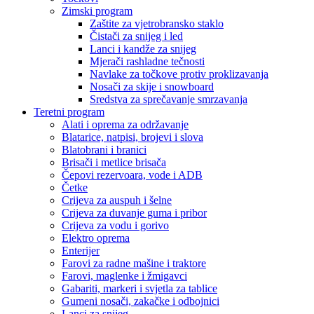
Zimski program
Zaštite za vjetrobransko staklo
Čistači za snijeg i led
Lanci i kandže za snijeg
Mjerači rashladne tečnosti
Navlake za točkove protiv proklizavanja
Nosači za skije i snowboard
Sredstva za sprečavanje smrzavanja
Teretni program
Alati i oprema za održavanje
Blatarice, natpisi, brojevi i slova
Blatobrani i branici
Brisači i metlice brisača
Čepovi rezervoara, vode i ADB
Četke
Crijeva za auspuh i šelne
Crijeva za duvanje guma i pribor
Crijeva za vodu i gorivo
Elektro oprema
Enterijer
Farovi za radne mašine i traktore
Farovi, maglenke i žmigavci
Gabariti, markeri i svjetla za tablice
Gumeni nosači, zakačke i odbojnici
Lanci za snijeg