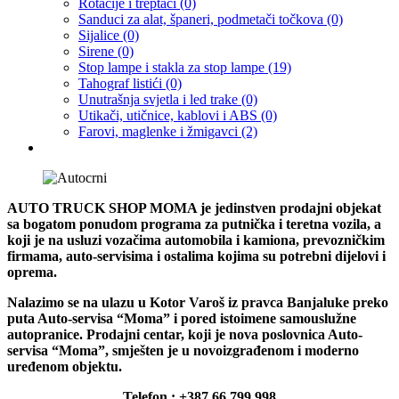
Rotacije i treptači
(0)
Sanduci za alat, španeri, podmetači točkova
(0)
Sijalice
(0)
Sirene
(0)
Stop lampe i stakla za stop lampe
(19)
Tahograf listići
(0)
Unutrašnja svjetla i led trake
(0)
Utikači, utičnice, kablovi i ABS
(0)
Farovi, maglenke i žmigavci
(2)
AUTO TRUCK SHOP MOMA je jedinstven prodajni objekat
sa bogatom ponudom programa za putnička i teretna vozila, a
koji je na usluzi vozačima automobila i kamiona, prevozničkim
firmama, auto-servisima i ostalima kojima su potrebni dijelovi i
oprema.
Nalazimo se na ulazu u Kotor Varoš iz pravca Banjaluke preko
puta Auto-servisa “Moma” i pored istoimene samouslužne
autopranice. Prodajni centar, koji je nova poslovnica Auto-
servisa “Moma”, smješten je u novoizgrađenom i moderno
uređenom objektu.
Telefon : +387 66 799 998