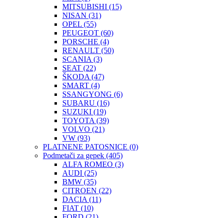
MITSUBISHI
(15)
NISAN
(31)
OPEL
(55)
PEUGEOT
(60)
PORSCHE
(4)
RENAULT
(50)
SCANIA
(3)
SEAT
(22)
ŠKODA
(47)
SMART
(4)
SSANGYONG
(6)
SUBARU
(16)
SUZUKI
(19)
TOYOTA
(39)
VOLVO
(21)
VW
(93)
PLATNENE PATOSNICE
(0)
Podmetači za gepek
(405)
ALFA ROMEO
(3)
AUDI
(25)
BMW
(35)
CITROEN
(22)
DACIA
(11)
FIAT
(10)
FORD
(21)