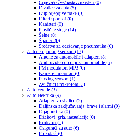
Crijeva/račve/nastavci/kederi
(0)
Dizalice za auta
(5)
Duploljepljive trake
(0)
Filteri sportski
(0)
Kanisteri
(0)
Plastične stege
(14)
Šelne
(0)
Španeri
(0)
Sredstva za održavanje pneumatika
(0)
Antene i parking senzori
(17)
Antene za automobile i adapteri
(8)
Audio/video uređaji za automobile
(5)
FM modulatori MP3
(0)
Kamere i monitori
(0)
Parking senzori
(1)
Zvučnici i mikrofoni
(3)
Auto cerade
(3)
Auto elektrika
(9)
Adapteri za sijalice
(2)
Daljinska zaključavanja, brave i alarmi
(0)
Dijagnostika
(0)
Džekovi, grla, inastalacije
(0)
Ispitivači
(1)
Osigurači za auto
(6)
Prekidači
(0)