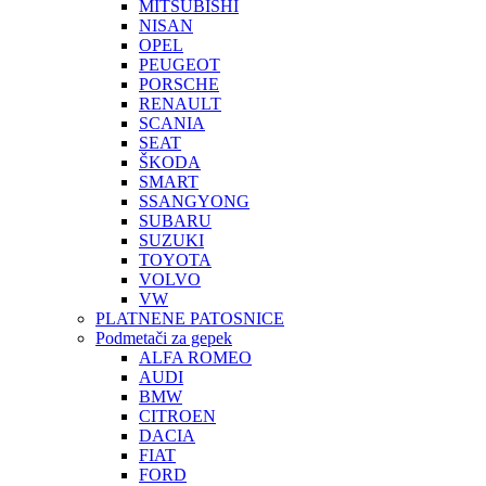
MITSUBISHI
NISAN
OPEL
PEUGEOT
PORSCHE
RENAULT
SCANIA
SEAT
ŠKODA
SMART
SSANGYONG
SUBARU
SUZUKI
TOYOTA
VOLVO
VW
PLATNENE PATOSNICE
Podmetači za gepek
ALFA ROMEO
AUDI
BMW
CITROEN
DACIA
FIAT
FORD