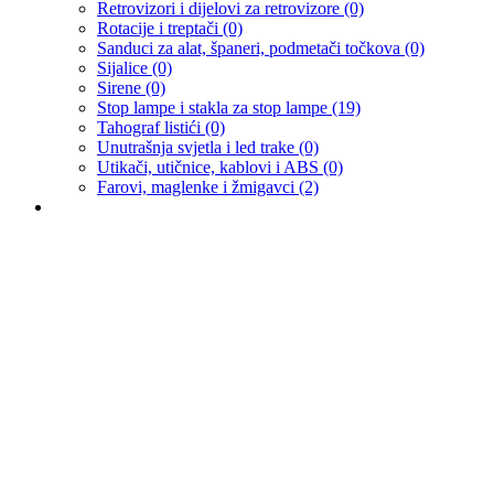
Retrovizori i dijelovi za retrovizore
(0)
Rotacije i treptači
(0)
Sanduci za alat, španeri, podmetači točkova
(0)
Sijalice
(0)
Sirene
(0)
Stop lampe i stakla za stop lampe
(19)
Tahograf listići
(0)
Unutrašnja svjetla i led trake
(0)
Utikači, utičnice, kablovi i ABS
(0)
Farovi, maglenke i žmigavci
(2)