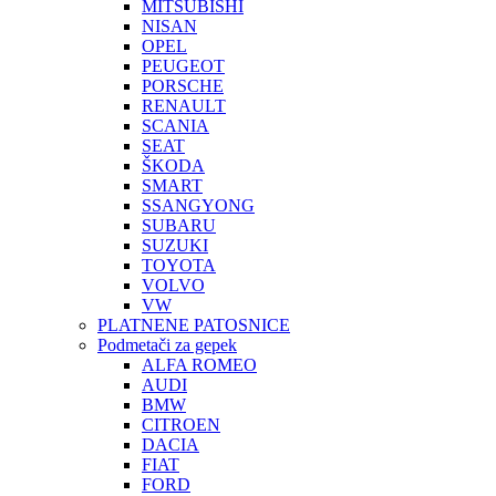
MITSUBISHI
NISAN
OPEL
PEUGEOT
PORSCHE
RENAULT
SCANIA
SEAT
ŠKODA
SMART
SSANGYONG
SUBARU
SUZUKI
TOYOTA
VOLVO
VW
PLATNENE PATOSNICE
Podmetači za gepek
ALFA ROMEO
AUDI
BMW
CITROEN
DACIA
FIAT
FORD