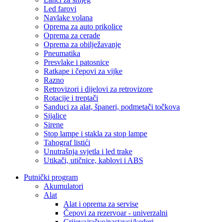
Led farovi
Navlake volana
Oprema za auto prikolice
Oprema za cerade
Oprema za obilježavanje
Pneumatika
Presvlake i patosnice
Ratkape i čepovi za vijke
Razno
Retrovizori i dijelovi za retrovizore
Rotacije i treptači
Sanduci za alat, španeri, podmetači točkova
Sijalice
Sirene
Stop lampe i stakla za stop lampe
Tahograf listići
Unutrašnja svjetla i led trake
Utikači, utičnice, kablovi i ABS
Putnički program
Akumulatori
Alat
Alat i oprema za servise
Čepovi za rezervoar - univerzalni
Crijeva/račve/nastavci/kederi