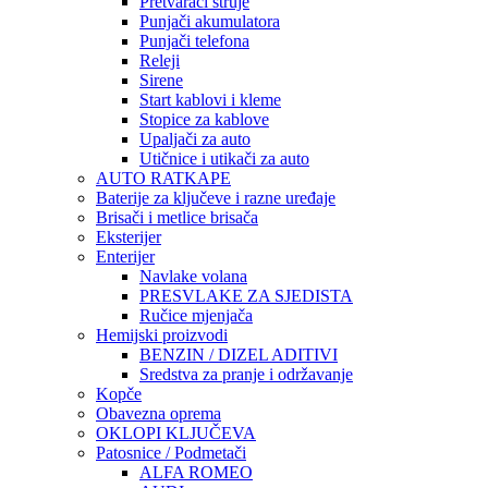
Pretvarači struje
Punjači akumulatora
Punjači telefona
Releji
Sirene
Start kablovi i kleme
Stopice za kablove
Upaljači za auto
Utičnice i utikači za auto
AUTO RATKAPE
Baterije za ključeve i razne uređaje
Brisači i metlice brisača
Eksterijer
Enterijer
Navlake volana
PRESVLAKE ZA SJEDISTA
Ručice mjenjača
Hemijski proizvodi
BENZIN / DIZEL ADITIVI
Sredstva za pranje i održavanje
Kopče
Obavezna oprema
OKLOPI KLJUČEVA
Patosnice / Podmetači
ALFA ROMEO