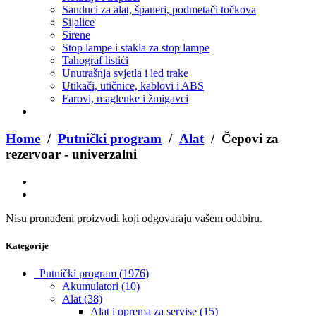
Sanduci za alat, španeri, podmetači točkova
Sijalice
Sirene
Stop lampe i stakla za stop lampe
Tahograf listići
Unutrašnja svjetla i led trake
Utikači, utičnice, kablovi i ABS
Farovi, maglenke i žmigavci
Home
/
Putnički program
/
Alat
/ Čepovi za
rezervoar - univerzalni
Nisu pronađeni proizvodi koji odgovaraju vašem odabiru.
Kategorije
Putnički program
(1976)
Akumulatori
(10)
Alat
(38)
Alat i oprema za servise
(15)