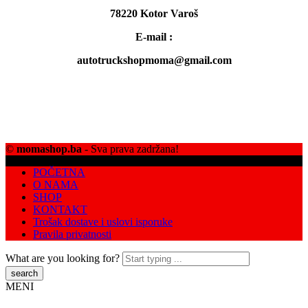
78220 Kotor Varoš
E-mail :
autotruckshopmoma@gmail.com
©
momashop.ba
- Sva prava zadržana!
POČETNA
O NAMA
SHOP
KONTAKT
Trošak dostave i uslovi isporuke
Pravila privatnosti
What are you looking for?
MENI