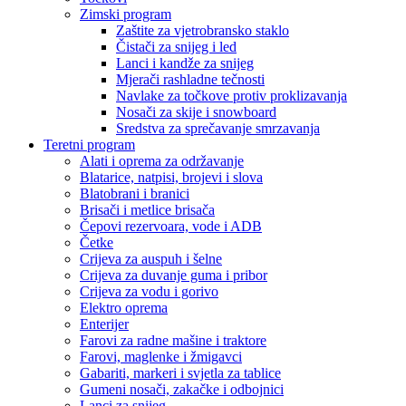
Zimski program
Zaštite za vjetrobransko staklo
Čistači za snijeg i led
Lanci i kandže za snijeg
Mjerači rashladne tečnosti
Navlake za točkove protiv proklizavanja
Nosači za skije i snowboard
Sredstva za sprečavanje smrzavanja
Teretni program
Alati i oprema za održavanje
Blatarice, natpisi, brojevi i slova
Blatobrani i branici
Brisači i metlice brisača
Čepovi rezervoara, vode i ADB
Četke
Crijeva za auspuh i šelne
Crijeva za duvanje guma i pribor
Crijeva za vodu i gorivo
Elektro oprema
Enterijer
Farovi za radne mašine i traktore
Farovi, maglenke i žmigavci
Gabariti, markeri i svjetla za tablice
Gumeni nosači, zakačke i odbojnici
Lanci za snijeg