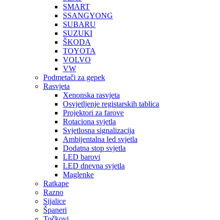
SMART
SSANGYONG
SUBARU
SUZUKI
ŠKODA
TOYOTA
VOLVO
VW
Podmetači za gepek
Rasvjeta
Xenonska rasvjeta
Osvjetljenje registarskih tablica
Projektori za farove
Rotaciona svjetla
Svjetlosna signalizacija
Ambijentalna led svjetla
Dodatna stop svjetla
LED barovi
LED dnevna svjetla
Maglenke
Ratkape
Razno
Sijalice
Španeri
Točkovi