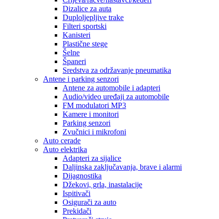
Dizalice za auta
Duploljepljive trake
Filteri sportski
Kanisteri
Plastične stege
Šelne
Španeri
Sredstva za održavanje pneumatika
Antene i parking senzori
Antene za automobile i adapteri
Audio/video uređaji za automobile
FM modulatori MP3
Kamere i monitori
Parking senzori
Zvučnici i mikrofoni
Auto cerade
Auto elektrika
Adapteri za sijalice
Daljinska zaključavanja, brave i alarmi
Dijagnostika
Džekovi, grla, inastalacije
Ispitivači
Osigurači za auto
Prekidači