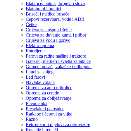
Blatarice, natpisi, brojevi i slova
Blatobrani i branici
Brisači i metlice brisača
Čepovi rezervoara, vode i ADB
Četke
Crijeva za auspuh i šelne
Crijeva za duvanje guma i pribor
Crijeva za vodu i gorivo
Elektro oprema
Enterijer
Farovi za radne mašine i traktore
Gabariti, markeri i svjetla za tablice
Gumeni nosači, zakačke i odbojnici
Lanci za snijeg
Led farovi
Navlake volana
Oprema za auto prikolice
Oprema za cerade
Oprema za obilježavanje
Pneumatika
Presvlake i patosnice
Ratkape i čepovi za vijke
Razno
Retrovizori i dijelovi za retrovizore
Rotacije i treptači