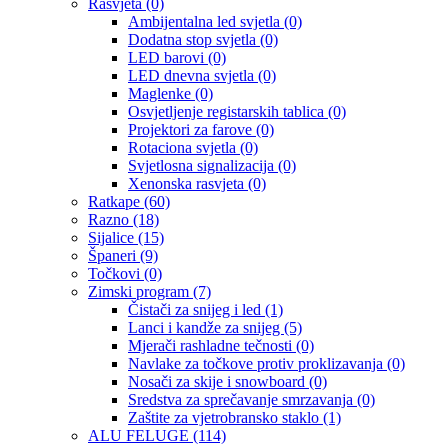
Rasvjeta
(0)
Ambijentalna led svjetla
(0)
Dodatna stop svjetla
(0)
LED barovi
(0)
LED dnevna svjetla
(0)
Maglenke
(0)
Osvjetljenje registarskih tablica
(0)
Projektori za farove
(0)
Rotaciona svjetla
(0)
Svjetlosna signalizacija
(0)
Xenonska rasvjeta
(0)
Ratkape
(60)
Razno
(18)
Sijalice
(15)
Španeri
(9)
Točkovi
(0)
Zimski program
(7)
Čistači za snijeg i led
(1)
Lanci i kandže za snijeg
(5)
Mjerači rashladne tečnosti
(0)
Navlake za točkove protiv proklizavanja
(0)
Nosači za skije i snowboard
(0)
Sredstva za sprečavanje smrzavanja
(0)
Zaštite za vjetrobransko staklo
(1)
ALU FELUGE
(114)