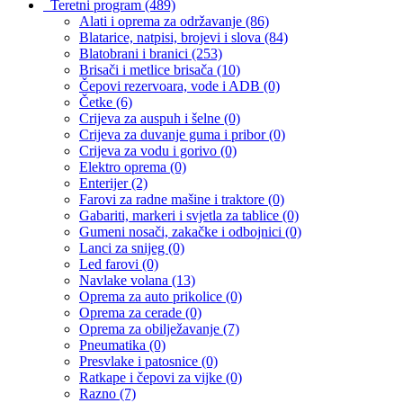
Teretni program
(489)
Alati i oprema za održavanje
(86)
Blatarice, natpisi, brojevi i slova
(84)
Blatobrani i branici
(253)
Brisači i metlice brisača
(10)
Čepovi rezervoara, vode i ADB
(0)
Četke
(6)
Crijeva za auspuh i šelne
(0)
Crijeva za duvanje guma i pribor
(0)
Crijeva za vodu i gorivo
(0)
Elektro oprema
(0)
Enterijer
(2)
Farovi za radne mašine i traktore
(0)
Gabariti, markeri i svjetla za tablice
(0)
Gumeni nosači, zakačke i odbojnici
(0)
Lanci za snijeg
(0)
Led farovi
(0)
Navlake volana
(13)
Oprema za auto prikolice
(0)
Oprema za cerade
(0)
Oprema za obilježavanje
(7)
Pneumatika
(0)
Presvlake i patosnice
(0)
Ratkape i čepovi za vijke
(0)
Razno
(7)