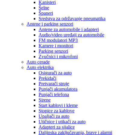
Kanisteri
Šelne
Španeri
Sredstva za održavanje pneumatika
Antene i parking senzori
Antene za automobile i adapteri
Audio/video uređaji za automobile
FM modulatori MP3
Kamere i monitori
Parking senzori
Zvučnici i mikrofoni
Auto cerade
Auto elektrika
Osigurači za auto
Prekidači
Pretvarači struje
Punjači akumulatora
Punjači telefona
Sirene
Start kablovi i kleme
Stopice za kablove
Upaljači za auto
Utičnice i utikači za auto
Adapteri za sijalice
Daljinska zaključavanja, brave i alarmi