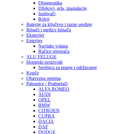
Dijagnostika
Džekovi, grla, inastalacije
Ispitivači
Releji
Baterije za ključeve i razne uređaje
Brisači i metlice brisača
Eksterijer
Enterijer
Navlake volana
Ručice mjenjača
ALU FELUGE
Hemijski proizvodi
Sredstva za pranje i održavanje
Kopče
Obavezna oprema
Patosnice / Podmetači
ALFA ROMEO
AUDI
OPEL
BMW
CITROEN
CUPRA
DACIA
DAF
DODGE