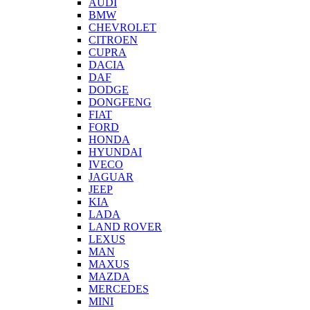
AUDI
BMW
CHEVROLET
CITROEN
CUPRA
DACIA
DAF
DODGE
DONGFENG
FIAT
FORD
HONDA
HYUNDAI
IVECO
JAGUAR
JEEP
KIA
LADA
LAND ROVER
LEXUS
MAN
MAXUS
MAZDA
MERCEDES
MINI