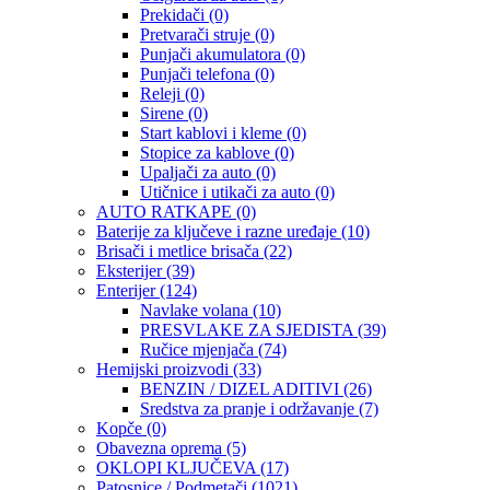
Prekidači
(0)
Pretvarači struje
(0)
Punjači akumulatora
(0)
Punjači telefona
(0)
Releji
(0)
Sirene
(0)
Start kablovi i kleme
(0)
Stopice za kablove
(0)
Upaljači za auto
(0)
Utičnice i utikači za auto
(0)
AUTO RATKAPE
(0)
Baterije za ključeve i razne uređaje
(10)
Brisači i metlice brisača
(22)
Eksterijer
(39)
Enterijer
(124)
Navlake volana
(10)
PRESVLAKE ZA SJEDISTA
(39)
Ručice mjenjača
(74)
Hemijski proizvodi
(33)
BENZIN / DIZEL ADITIVI
(26)
Sredstva za pranje i održavanje
(7)
Kopče
(0)
Obavezna oprema
(5)
OKLOPI KLJUČEVA
(17)
Patosnice / Podmetači
(1021)