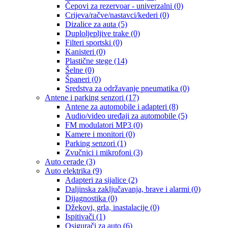
Čepovi za rezervoar - univerzalni
(0)
Crijeva/račve/nastavci/kederi
(0)
Dizalice za auta
(5)
Duploljepljive trake
(0)
Filteri sportski
(0)
Kanisteri
(0)
Plastične stege
(14)
Šelne
(0)
Španeri
(0)
Sredstva za održavanje pneumatika
(0)
Antene i parking senzori
(17)
Antene za automobile i adapteri
(8)
Audio/video uređaji za automobile
(5)
FM modulatori MP3
(0)
Kamere i monitori
(0)
Parking senzori
(1)
Zvučnici i mikrofoni
(3)
Auto cerade
(3)
Auto elektrika
(9)
Adapteri za sijalice
(2)
Daljinska zaključavanja, brave i alarmi
(0)
Dijagnostika
(0)
Džekovi, grla, inastalacije
(0)
Ispitivači
(1)
Osigurači za auto
(6)