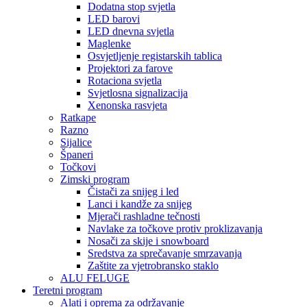
Dodatna stop svjetla
LED barovi
LED dnevna svjetla
Maglenke
Osvjetljenje registarskih tablica
Projektori za farove
Rotaciona svjetla
Svjetlosna signalizacija
Xenonska rasvjeta
Ratkape
Razno
Sijalice
Španeri
Točkovi
Zimski program
Čistači za snijeg i led
Lanci i kandže za snijeg
Mjerači rashladne tečnosti
Navlake za točkove protiv proklizavanja
Nosači za skije i snowboard
Sredstva za sprečavanje smrzavanja
Zaštite za vjetrobransko staklo
ALU FELUGE
Teretni program
Alati i oprema za održavanje