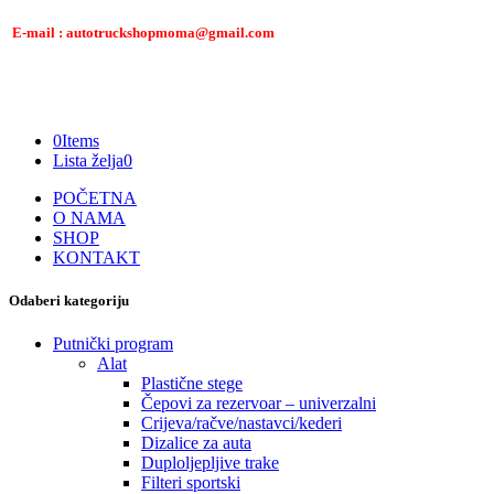
E-mail : autotruckshopmoma@gmail.com
0
Items
Lista želja
0
POČETNA
O NAMA
SHOP
KONTAKT
Odaberi kategoriju
Putnički program
Alat
Plastične stege
Čepovi za rezervoar – univerzalni
Crijeva/račve/nastavci/kederi
Dizalice za auta
Duploljepljive trake
Filteri sportski