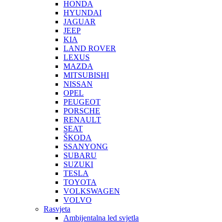
HONDA
HYUNDAI
JAGUAR
JEEP
KIA
LAND ROVER
LEXUS
MAZDA
MITSUBISHI
NISSAN
OPEL
PEUGEOT
PORSCHE
RENAULT
SEAT
ŠKODA
SSANYONG
SUBARU
SUZUKI
TESLA
TOYOTA
VOLKSWAGEN
VOLVO
Rasvjeta
Ambijentalna led svjetla