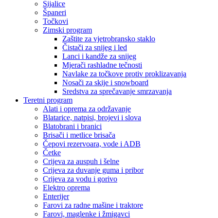
Sijalice
Španeri
Točkovi
Zimski program
Zaštite za vjetrobransko staklo
Čistači za snijeg i led
Lanci i kandže za snijeg
Mjerači rashladne tečnosti
Navlake za točkove protiv proklizavanja
Nosači za skije i snowboard
Sredstva za sprečavanje smrzavanja
Teretni program
Alati i oprema za održavanje
Blatarice, natpisi, brojevi i slova
Blatobrani i branici
Brisači i metlice brisača
Čepovi rezervoara, vode i ADB
Četke
Crijeva za auspuh i šelne
Crijeva za duvanje guma i pribor
Crijeva za vodu i gorivo
Elektro oprema
Enterijer
Farovi za radne mašine i traktore
Farovi, maglenke i žmigavci