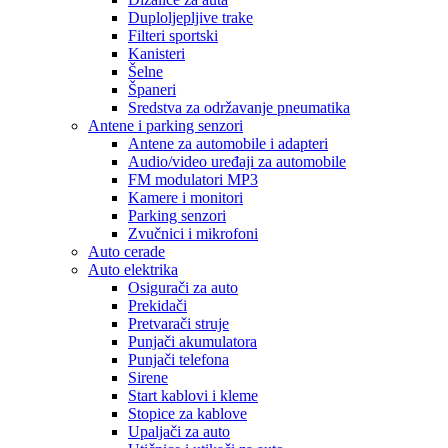
Duploljepljive trake
Filteri sportski
Kanisteri
Šelne
Španeri
Sredstva za održavanje pneumatika
Antene i parking senzori
Antene za automobile i adapteri
Audio/video uređaji za automobile
FM modulatori MP3
Kamere i monitori
Parking senzori
Zvučnici i mikrofoni
Auto cerade
Auto elektrika
Osigurači za auto
Prekidači
Pretvarači struje
Punjači akumulatora
Punjači telefona
Sirene
Start kablovi i kleme
Stopice za kablove
Upaljači za auto