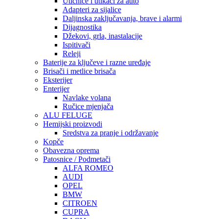
Utičnice i utikači za auto
Adapteri za sijalice
Daljinska zaključavanja, brave i alarmi
Dijagnostika
Džekovi, grla, inastalacije
Ispitivači
Releji
Baterije za ključeve i razne uređaje
Brisači i metlice brisača
Eksterijer
Enterijer
Navlake volana
Ručice mjenjača
ALU FELUGE
Hemijski proizvodi
Sredstva za pranje i održavanje
Kopče
Obavezna oprema
Patosnice / Podmetači
ALFA ROMEO
AUDI
OPEL
BMW
CITROEN
CUPRA