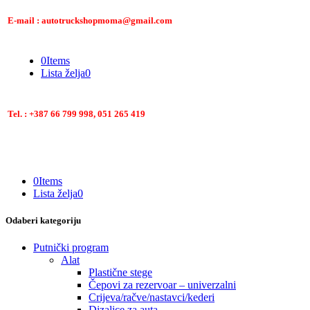
E-mail : autotruckshopmoma@gmail.com
0
Items
Lista želja
0
Tel. : +387 66 799 998, 051 265 419
0
Items
Lista želja
0
Odaberi kategoriju
Putnički program
Alat
Plastične stege
Čepovi za rezervoar – univerzalni
Crijeva/račve/nastavci/kederi
Dizalice za auta