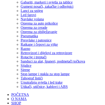
Gabariti, markeri i svjetla za tablice
Gumeni nosači, zakačke i odbojnici
Lanci za snijeg
Led farovi
Navlake volana
Oprema za auto prikolice
Oprema za cerade
Oprema za obilježavanje
Pneumatika
Presvlake i patosnice
Ratkape i čepovi za vijke
Razno
Retrovizori i dijelovi za retrovizore
Rotacije i treptači
Sanduci za alat, španeri, podmetači točkova
Sijalice
Sirene
Stop lampe i stakla za stop lampe
Tahograf listići
Unutrašnja svjetla i led trake
Utikači, utičnice, kablovi i ABS
POČETNA
O NAMA
SHOP