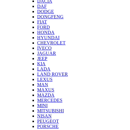
DACIA
DAF
DODGE
DONGFENG
FIAT
FORD
HONDA
HYUNDAI
CHEVROLET
IVECO
JAGUAR
JEEP
KIA
LADA
LAND ROVER
LEXUS
MAN
MAXUS
MAZDA
MERCEDES
MINI
MITSUBISHI
NISAN
PEUGEOT
PORSCHE