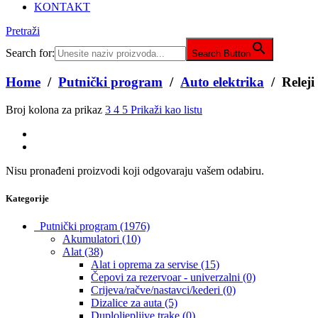
KONTAKT
Pretraži
Search for:
Search Button
Home
/
Putnički program
/
Auto elektrika
/ Releji
Broj kolona za prikaz
3
4
5
Prikaži kao listu
Nisu pronađeni proizvodi koji odgovaraju vašem odabiru.
Kategorije
Putnički program
(1976)
Akumulatori
(10)
Alat
(38)
Alat i oprema za servise
(15)
Čepovi za rezervoar - univerzalni
(0)
Crijeva/račve/nastavci/kederi
(0)
Dizalice za auta
(5)
Duploljepljive trake
(0)