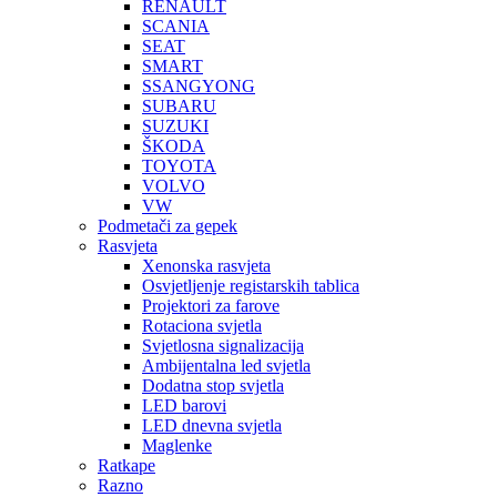
RENAULT
SCANIA
SEAT
SMART
SSANGYONG
SUBARU
SUZUKI
ŠKODA
TOYOTA
VOLVO
VW
Podmetači za gepek
Rasvjeta
Xenonska rasvjeta
Osvjetljenje registarskih tablica
Projektori za farove
Rotaciona svjetla
Svjetlosna signalizacija
Ambijentalna led svjetla
Dodatna stop svjetla
LED barovi
LED dnevna svjetla
Maglenke
Ratkape
Razno