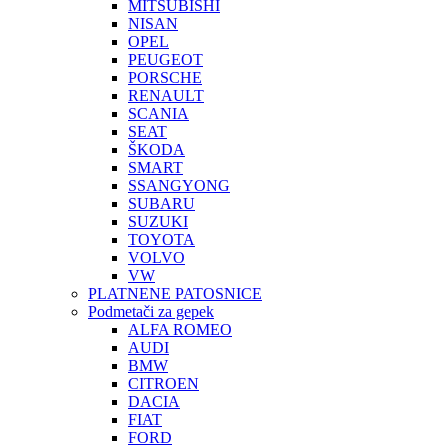
MITSUBISHI
NISAN
OPEL
PEUGEOT
PORSCHE
RENAULT
SCANIA
SEAT
ŠKODA
SMART
SSANGYONG
SUBARU
SUZUKI
TOYOTA
VOLVO
VW
PLATNENE PATOSNICE
Podmetači za gepek
ALFA ROMEO
AUDI
BMW
CITROEN
DACIA
FIAT
FORD