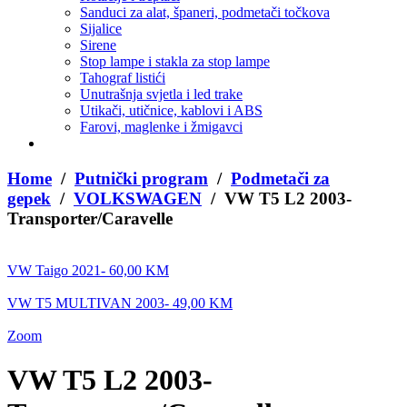
Sanduci za alat, španeri, podmetači točkova
Sijalice
Sirene
Stop lampe i stakla za stop lampe
Tahograf listići
Unutrašnja svjetla i led trake
Utikači, utičnice, kablovi i ABS
Farovi, maglenke i žmigavci
Home
/
Putnički program
/
Podmetači za
gepek
/
VOLKSWAGEN
/ VW T5 L2 2003-
Transporter/Caravelle
VW Taigo 2021-
60,00
KM
VW T5 MULTIVAN 2003-
49,00
KM
Zoom
VW T5 L2 2003-