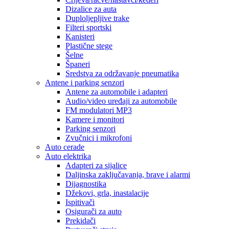
Dizalice za auta
Duploljepljive trake
Filteri sportski
Kanisteri
Plastične stege
Šelne
Španeri
Sredstva za održavanje pneumatika
Antene i parking senzori
Antene za automobile i adapteri
Audio/video uređaji za automobile
FM modulatori MP3
Kamere i monitori
Parking senzori
Zvučnici i mikrofoni
Auto cerade
Auto elektrika
Adapteri za sijalice
Daljinska zaključavanja, brave i alarmi
Dijagnostika
Džekovi, grla, inastalacije
Ispitivači
Osigurači za auto
Prekidači