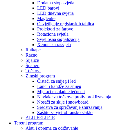
Dodatna stop svjetla
LED barovi
LED dnevna svjetla
Maglenke
Osvjetljenje registarskih tablica
Projektori za farove
Rotaciona svjetla
Svjetlosna signalizacija
Xenonska rasvjeta
Ratkape
Razno
Sijalice
Španeri
Točkovi
Zimski program
Čistači za snijeg i led
Lanci i kandže za snijeg
Mjerači rashladne tečnosti
Navlake za točkove protiv proklizavanja
Nosači za skije i snowboard
Sredstva za sprečavanje smrzavanja
Zaštite za vjetrobransko staklo
ALU FELUGE
Teretni program
Alati i oprema za održavanje