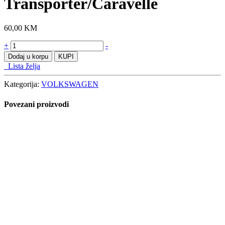
Transporter/Caravelle
60,00
KM
VW
+
-
T5
Dodaj u korpu
KUPI
L2
Lista želja
2003-
Transporter/Caravelle
Kategorija:
VOLKSWAGEN
količine
Povezani proizvodi