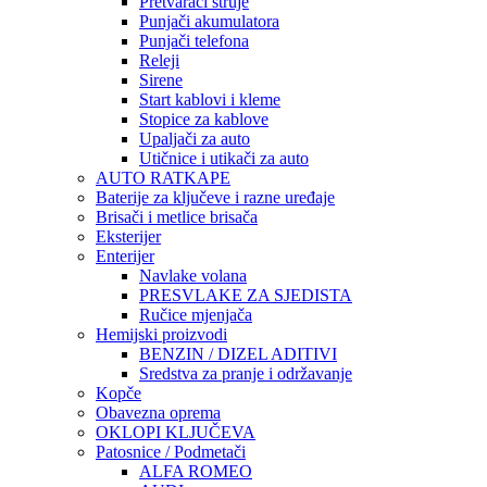
Pretvarači struje
Punjači akumulatora
Punjači telefona
Releji
Sirene
Start kablovi i kleme
Stopice za kablove
Upaljači za auto
Utičnice i utikači za auto
AUTO RATKAPE
Baterije za ključeve i razne uređaje
Brisači i metlice brisača
Eksterijer
Enterijer
Navlake volana
PRESVLAKE ZA SJEDISTA
Ručice mjenjača
Hemijski proizvodi
BENZIN / DIZEL ADITIVI
Sredstva za pranje i održavanje
Kopče
Obavezna oprema
OKLOPI KLJUČEVA
Patosnice / Podmetači
ALFA ROMEO