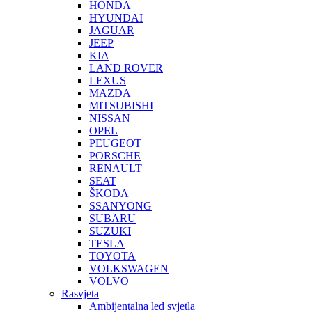
HONDA
HYUNDAI
JAGUAR
JEEP
KIA
LAND ROVER
LEXUS
MAZDA
MITSUBISHI
NISSAN
OPEL
PEUGEOT
PORSCHE
RENAULT
SEAT
ŠKODA
SSANYONG
SUBARU
SUZUKI
TESLA
TOYOTA
VOLKSWAGEN
VOLVO
Rasvjeta
Ambijentalna led svjetla