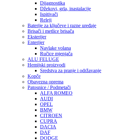
Dijagnostika
Džekovi, grla, inastalacije
Ispitivači
Releji
Baterije za ključeve i razne uređaje
Brisači i metlice brisača
Eksterijer
Enterijer
Navlake volana
Ručice mjenjača
ALU FELUGE
Hemijski proizvodi
Sredstva za pranje i održavanje
Kopče
Obavezna oprema
Patosnice / Podmetači
ALFA ROMEO
AUDI
OPEL
BMW
CITROEN
CUPRA
DACIA
DAF
DODGE