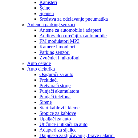
Kanisteri
Šelne
Španeri
Sredstva za održavanje pneumatika
Antene i parking senzori
Antene za automobile i adapteri
Audio/video uređaji za automobile
FM modulatori MP3
Kamere i monitori
Parking senzori
Zvučnici i mikrofoni
Auto cerade
Auto elektrika
Osigurači za auto
Prekidači
Pretvarači struje
Punjači akumulatora
Punjači telefona
Sirene
Start kablovi i kleme
Stopice za kablove
Upaljači za auto
Utičnice i utikači za auto
Adapteri za sijalice
Daljinska zaključavanja, brave i alarmi