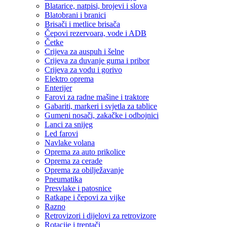
Blatarice, natpisi, brojevi i slova
Blatobrani i branici
Brisači i metlice brisača
Čepovi rezervoara, vode i ADB
Četke
Crijeva za auspuh i šelne
Crijeva za duvanje guma i pribor
Crijeva za vodu i gorivo
Elektro oprema
Enterijer
Farovi za radne mašine i traktore
Gabariti, markeri i svjetla za tablice
Gumeni nosači, zakačke i odbojnici
Lanci za snijeg
Led farovi
Navlake volana
Oprema za auto prikolice
Oprema za cerade
Oprema za obilježavanje
Pneumatika
Presvlake i patosnice
Ratkape i čepovi za vijke
Razno
Retrovizori i dijelovi za retrovizore
Rotacije i treptači