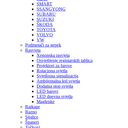
SMART
SSANGYONG
SUBARU
SUZUKI
ŠKODA
TOYOTA
VOLVO
VW
Podmetači za gepek
Rasvjeta
Xenonska rasvjeta
Osvjetljenje registarskih tablica
Projektori za farove
Rotaciona svjetla
Svjetlosna signalizacija
Ambijentalna led svjetla
Dodatna stop svjetla
LED barovi
LED dnevna svjetla
Maglenke
Ratkape
Razno
Sijalice
Španeri
Točkovi