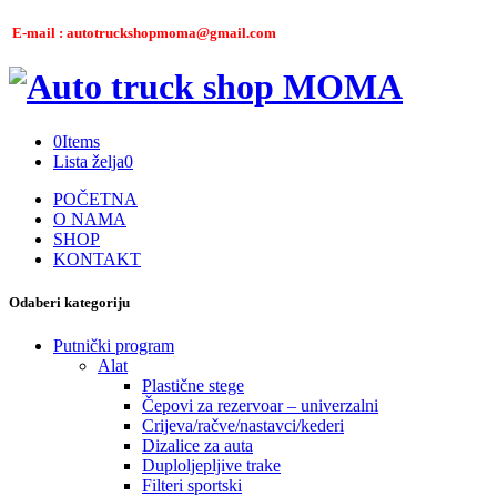
E-mail : autotruckshopmoma@gmail.com
0
Items
Lista želja
0
POČETNA
O NAMA
SHOP
KONTAKT
Odaberi kategoriju
Putnički program
Alat
Plastične stege
Čepovi za rezervoar – univerzalni
Crijeva/račve/nastavci/kederi
Dizalice za auta
Duploljepljive trake
Filteri sportski