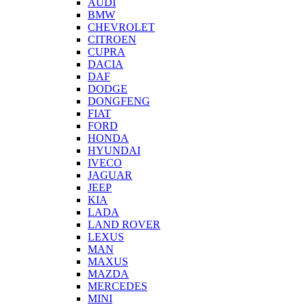
AUDI
BMW
CHEVROLET
CITROEN
CUPRA
DACIA
DAF
DODGE
DONGFENG
FIAT
FORD
HONDA
HYUNDAI
IVECO
JAGUAR
JEEP
KIA
LADA
LAND ROVER
LEXUS
MAN
MAXUS
MAZDA
MERCEDES
MINI