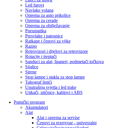
Led farovi
Navlake volana
Oprema za auto prikolice
Oprema za cerade
Oprema za obilježavanje
Pneumatika
Presvlake i patosnice
Ratkape i čepovi za vijke
Razno
Retrovizori i dijelovi za retrovizore
Rotacije i treptači
Sanduci za alat, španeri, podmetači točkova
Sijalice
Sirene
Stop lampe i stakla za stop lampe
Tahograf listići
Unutrašnja svjetla i led trake
Utikači, utičnice, kablovi i ABS
Putnički program
Akumulatori
Alat
Alat i oprema za servise
Čepovi za rezervoar - univerzalni
Crijeva/račve/nastavci/kederi