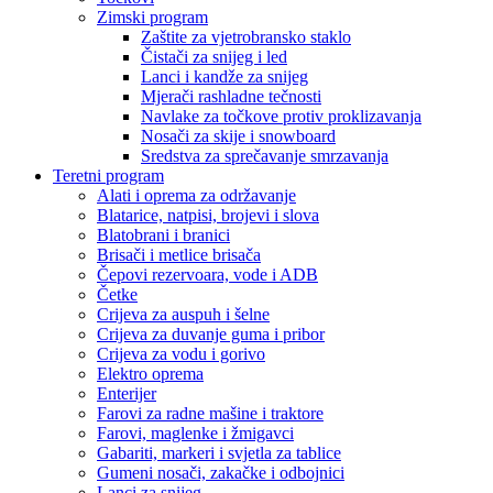
Zimski program
Zaštite za vjetrobransko staklo
Čistači za snijeg i led
Lanci i kandže za snijeg
Mjerači rashladne tečnosti
Navlake za točkove protiv proklizavanja
Nosači za skije i snowboard
Sredstva za sprečavanje smrzavanja
Teretni program
Alati i oprema za održavanje
Blatarice, natpisi, brojevi i slova
Blatobrani i branici
Brisači i metlice brisača
Čepovi rezervoara, vode i ADB
Četke
Crijeva za auspuh i šelne
Crijeva za duvanje guma i pribor
Crijeva za vodu i gorivo
Elektro oprema
Enterijer
Farovi za radne mašine i traktore
Farovi, maglenke i žmigavci
Gabariti, markeri i svjetla za tablice
Gumeni nosači, zakačke i odbojnici
Lanci za snijeg