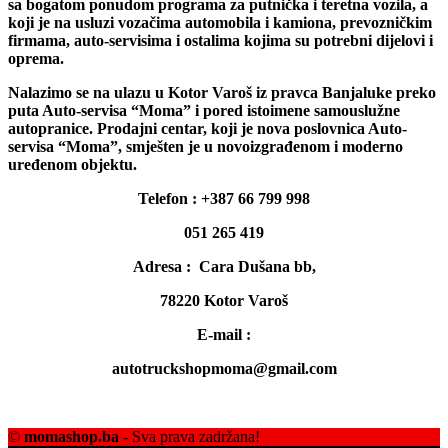
sa bogatom ponudom programa za putnička i teretna vozila, a
koji je na usluzi vozačima automobila i kamiona, prevozničkim
firmama, auto-servisima i ostalima kojima su potrebni dijelovi i
oprema.
Nalazimo se na ulazu u Kotor Varoš iz pravca Banjaluke preko
puta Auto-servisa “Moma” i pored istoimene samouslužne
autopranice. Prodajni centar, koji je nova poslovnica Auto-
servisa “Moma”, smješten je u novoizgrađenom i moderno
uređenom objektu.
Telefon : +387 66 799 998
051 265 419
Adresa : Cara Dušana bb,
78220 Kotor Varoš
E-mail :
autotruckshopmoma@gmail.com
©
momashop.ba
- Sva prava zadržana!