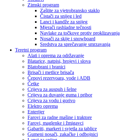
Zimski program
Zaštite za vjetrobransko staklo
Čistači za snijeg i led
Lanci i kandže za snijeg
Mjerači rashladne tečnosti
Navlake za točkove protiv proklizavanja
Nosači za skije i snowboard
Sredstva za sprečavanje smrzavanja
Teretni program
Alati i oprema za održavanje
Blatarice, natpisi, brojevi i slova
Blatobrani i branici
Brisači i metlice brisača
Čepovi rezervoara, vode i ADB
Četke
Crijeva za auspuh i šelne
Crijeva za duvanje guma i pribor
Crijeva za vodu i gorivo
Elektro oprema
Enterijer
Farovi za radne mašine i traktore
Farovi, maglenke i žmigavci
Gabariti, markeri i svjetla za tablice
Gumeni nosači, zakačke i odbojnici
Lanci za snijeg