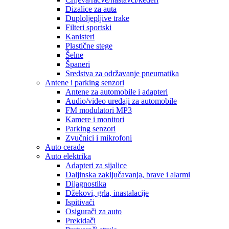
Dizalice za auta
Duploljepljive trake
Filteri sportski
Kanisteri
Plastične stege
Šelne
Španeri
Sredstva za održavanje pneumatika
Antene i parking senzori
Antene za automobile i adapteri
Audio/video uređaji za automobile
FM modulatori MP3
Kamere i monitori
Parking senzori
Zvučnici i mikrofoni
Auto cerade
Auto elektrika
Adapteri za sijalice
Daljinska zaključavanja, brave i alarmi
Dijagnostika
Džekovi, grla, inastalacije
Ispitivači
Osigurači za auto
Prekidači