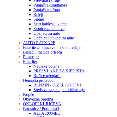
Pretvarači struje
Punjači akumulatora
Punjači telefona
Releji
Sirene
Start kablovi i kleme
Stopice za kablove
Upaljači za auto
Utičnice i utikači za auto
AUTO RATKAPE
Baterije za ključeve i razne uređaje
Brisači i metlice brisača
Eksterijer
Enterijer
Navlake volana
PRESVLAKE ZA SJEDISTA
Ručice mjenjača
Hemijski proizvodi
BENZIN / DIZEL ADITIVI
Sredstva za pranje i održavanje
Kopče
Obavezna oprema
OKLOPI KLJUČEVA
Patosnice / Podmetači
ALFA ROMEO