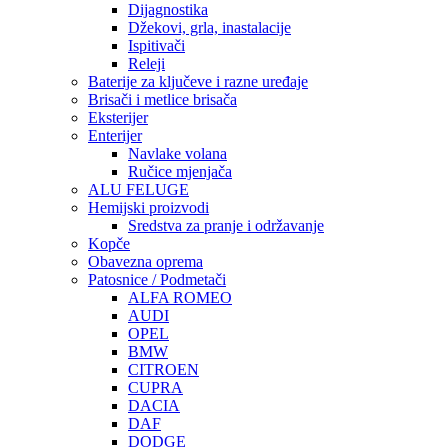
Dijagnostika
Džekovi, grla, inastalacije
Ispitivači
Releji
Baterije za ključeve i razne uređaje
Brisači i metlice brisača
Eksterijer
Enterijer
Navlake volana
Ručice mjenjača
ALU FELUGE
Hemijski proizvodi
Sredstva za pranje i održavanje
Kopče
Obavezna oprema
Patosnice / Podmetači
ALFA ROMEO
AUDI
OPEL
BMW
CITROEN
CUPRA
DACIA
DAF
DODGE