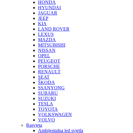
HONDA
HYUNDAI
JAGUAR
JEEP
KIA
LAND ROVER
LEXUS
MAZDA
MITSUBISHI
NISSAN
OPEL
PEUGEOT
PORSCHE
RENAULT
SEAT
ŠKODA
SSANYONG
SUBARU
SUZUKI
TESLA
TOYOTA
VOLKSWAGEN
VOLVO
Rasvjeta
Ambijentalna led svjetla