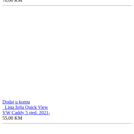
70,00
KM
Dodaj u korpu
Lista želja
Quick View
VW Caddy 5 sjed. 2021-
55,00
KM