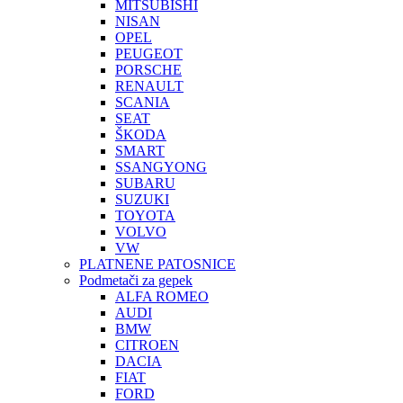
MITSUBISHI
NISAN
OPEL
PEUGEOT
PORSCHE
RENAULT
SCANIA
SEAT
ŠKODA
SMART
SSANGYONG
SUBARU
SUZUKI
TOYOTA
VOLVO
VW
PLATNENE PATOSNICE
Podmetači za gepek
ALFA ROMEO
AUDI
BMW
CITROEN
DACIA
FIAT
FORD