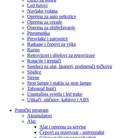
Led farovi
Navlake volana
Oprema za auto prikolice
Oprema za cerade
Oprema za obilježavanje
Pneumatika
Presvlake i patosnice
Ratkape i čepovi za vijke
Razno
Retrovizori i dijelovi za retrovizore
Rotacije i treptači
Sanduci za alat, španeri, podmetači točkova
Sijalice
Sirene
Stop lampe i stakla za stop lampe
Tahograf listići
Unutrašnja svjetla i led trake
Utikači, utičnice, kablovi i ABS
Putnički program
Akumulatori
Alat
Alat i oprema za servise
Čepovi za rezervoar - univerzalni
Crijeva/račve/nastavci/kederi