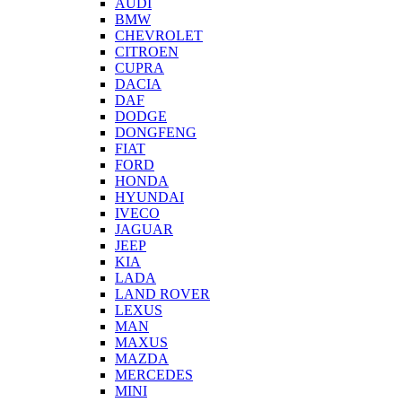
AUDI
BMW
CHEVROLET
CITROEN
CUPRA
DACIA
DAF
DODGE
DONGFENG
FIAT
FORD
HONDA
HYUNDAI
IVECO
JAGUAR
JEEP
KIA
LADA
LAND ROVER
LEXUS
MAN
MAXUS
MAZDA
MERCEDES
MINI