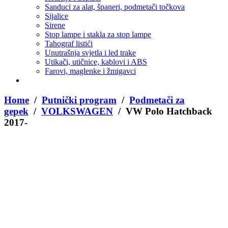
Sanduci za alat, španeri, podmetači točkova
Sijalice
Sirene
Stop lampe i stakla za stop lampe
Tahograf listići
Unutrašnja svjetla i led trake
Utikači, utičnice, kablovi i ABS
Farovi, maglenke i žmigavci
Home
/
Putnički program
/
Podmetači za
gepek
/
VOLKSWAGEN
/ VW Polo Hatchback
2017-