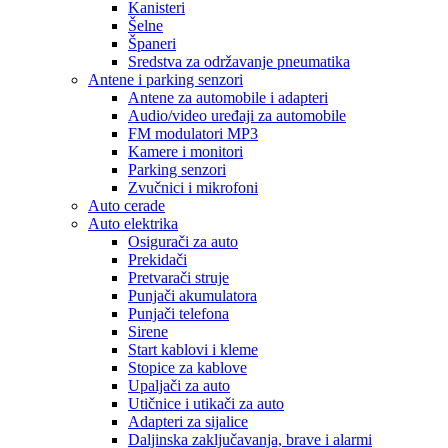
Kanisteri
Šelne
Španeri
Sredstva za održavanje pneumatika
Antene i parking senzori
Antene za automobile i adapteri
Audio/video uređaji za automobile
FM modulatori MP3
Kamere i monitori
Parking senzori
Zvučnici i mikrofoni
Auto cerade
Auto elektrika
Osigurači za auto
Prekidači
Pretvarači struje
Punjači akumulatora
Punjači telefona
Sirene
Start kablovi i kleme
Stopice za kablove
Upaljači za auto
Utičnice i utikači za auto
Adapteri za sijalice
Daljinska zaključavanja, brave i alarmi