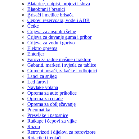
Blatarice, natpisi, brojevi i slova
Blatobrani i branici
Brisači i metlice brisača
Čepovi rezervoara, vode i ADB
Četke
Crijeva za auspuh i šelne
Crijeva za duvanje guma i pribor
Crijeva za vodu i gorivo
Elektro oprema
Enterijer
Farovi za radne mašine i traktore
Gabariti, markeri i svjetla za tablice
Gumeni nosači, zakačke i odbojnici
Lanci za snijeg
Led farovi
Navlake volana
Oprema za auto prikolice
Oprema za cerade
Oprema za obilježavanje
Pneumatika
Presvlake i patosnice
Ratkape i čepovi za vijke
Razno
Retrovizori i dijelovi za retrovizore
Rotacije i treptači