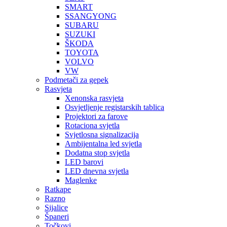
SMART
SSANGYONG
SUBARU
SUZUKI
ŠKODA
TOYOTA
VOLVO
VW
Podmetači za gepek
Rasvjeta
Xenonska rasvjeta
Osvjetljenje registarskih tablica
Projektori za farove
Rotaciona svjetla
Svjetlosna signalizacija
Ambijentalna led svjetla
Dodatna stop svjetla
LED barovi
LED dnevna svjetla
Maglenke
Ratkape
Razno
Sijalice
Španeri
Točkovi