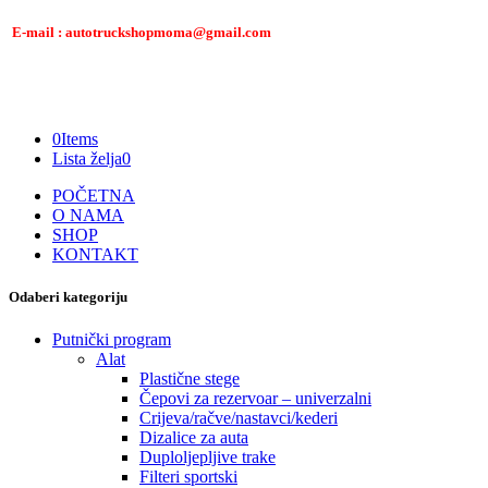
E-mail : autotruckshopmoma@gmail.com
0
Items
Lista želja
0
POČETNA
O NAMA
SHOP
KONTAKT
Odaberi kategoriju
Putnički program
Alat
Plastične stege
Čepovi za rezervoar – univerzalni
Crijeva/račve/nastavci/kederi
Dizalice za auta
Duploljepljive trake
Filteri sportski