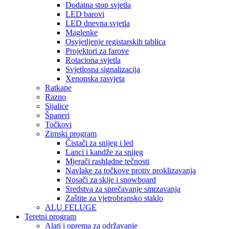
Dodatna stop svjetla
LED barovi
LED dnevna svjetla
Maglenke
Osvjetljenje registarskih tablica
Projektori za farove
Rotaciona svjetla
Svjetlosna signalizacija
Xenonska rasvjeta
Ratkape
Razno
Sijalice
Španeri
Točkovi
Zimski program
Čistači za snijeg i led
Lanci i kandže za snijeg
Mjerači rashladne tečnosti
Navlake za točkove protiv proklizavanja
Nosači za skije i snowboard
Sredstva za sprečavanje smrzavanja
Zaštite za vjetrobransko staklo
ALU FELUGE
Teretni program
Alati i oprema za održavanje