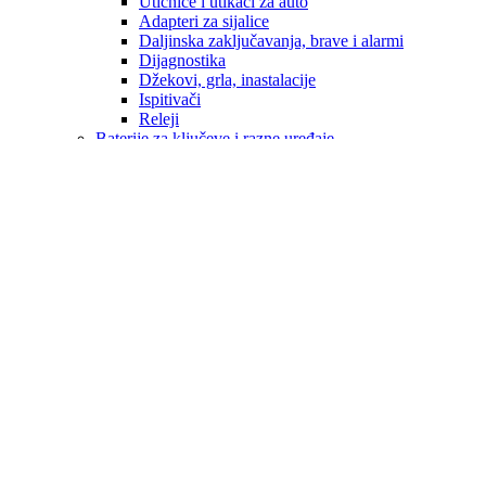
Utičnice i utikači za auto
Adapteri za sijalice
Daljinska zaključavanja, brave i alarmi
Dijagnostika
Džekovi, grla, inastalacije
Ispitivači
Releji
Baterije za ključeve i razne uređaje
Brisači i metlice brisača
Eksterijer
Enterijer
Navlake volana
Ručice mjenjača
ALU FELUGE
Hemijski proizvodi
Sredstva za pranje i održavanje
Kopče
Obavezna oprema
Patosnice / Podmetači
ALFA ROMEO
AUDI
OPEL
BMW
CITROEN
CUPRA