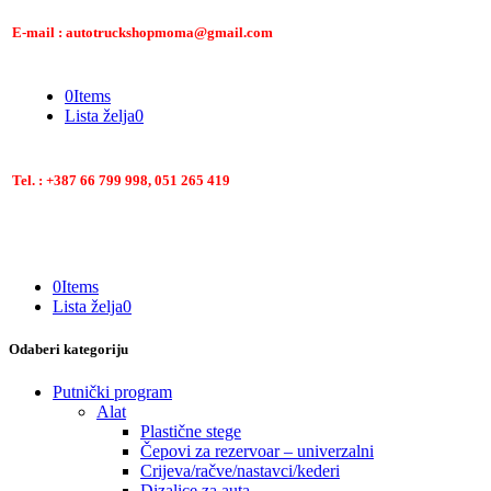
E-mail : autotruckshopmoma@gmail.com
0
Items
Lista želja
0
Tel. : +387 66 799 998, 051 265 419
0
Items
Lista želja
0
Odaberi kategoriju
Putnički program
Alat
Plastične stege
Čepovi za rezervoar – univerzalni
Crijeva/račve/nastavci/kederi
Dizalice za auta