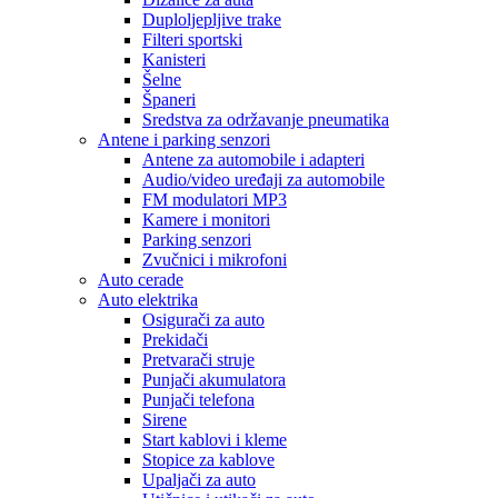
Duploljepljive trake
Filteri sportski
Kanisteri
Šelne
Španeri
Sredstva za održavanje pneumatika
Antene i parking senzori
Antene za automobile i adapteri
Audio/video uređaji za automobile
FM modulatori MP3
Kamere i monitori
Parking senzori
Zvučnici i mikrofoni
Auto cerade
Auto elektrika
Osigurači za auto
Prekidači
Pretvarači struje
Punjači akumulatora
Punjači telefona
Sirene
Start kablovi i kleme
Stopice za kablove
Upaljači za auto