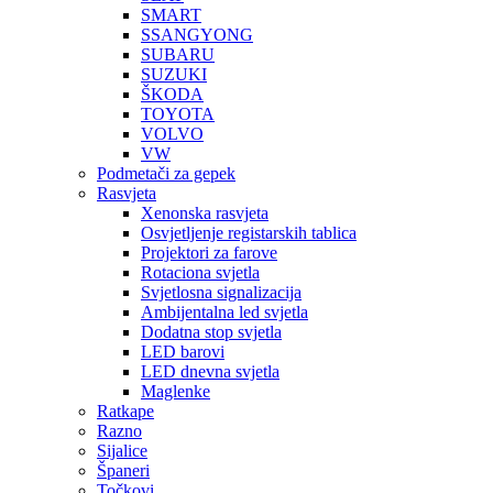
SMART
SSANGYONG
SUBARU
SUZUKI
ŠKODA
TOYOTA
VOLVO
VW
Podmetači za gepek
Rasvjeta
Xenonska rasvjeta
Osvjetljenje registarskih tablica
Projektori za farove
Rotaciona svjetla
Svjetlosna signalizacija
Ambijentalna led svjetla
Dodatna stop svjetla
LED barovi
LED dnevna svjetla
Maglenke
Ratkape
Razno
Sijalice
Španeri
Točkovi