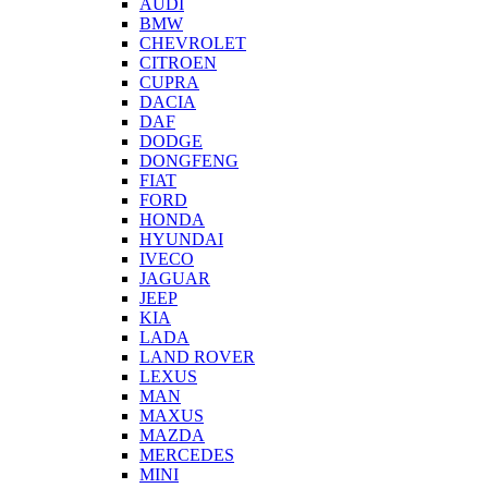
AUDI
BMW
CHEVROLET
CITROEN
CUPRA
DACIA
DAF
DODGE
DONGFENG
FIAT
FORD
HONDA
HYUNDAI
IVECO
JAGUAR
JEEP
KIA
LADA
LAND ROVER
LEXUS
MAN
MAXUS
MAZDA
MERCEDES
MINI