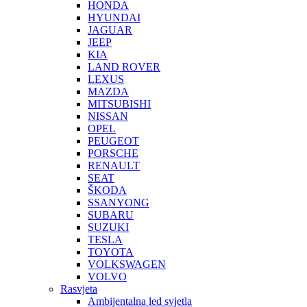
HONDA
HYUNDAI
JAGUAR
JEEP
KIA
LAND ROVER
LEXUS
MAZDA
MITSUBISHI
NISSAN
OPEL
PEUGEOT
PORSCHE
RENAULT
SEAT
ŠKODA
SSANYONG
SUBARU
SUZUKI
TESLA
TOYOTA
VOLKSWAGEN
VOLVO
Rasvjeta
Ambijentalna led svjetla