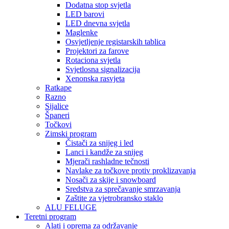
Dodatna stop svjetla
LED barovi
LED dnevna svjetla
Maglenke
Osvjetljenje registarskih tablica
Projektori za farove
Rotaciona svjetla
Svjetlosna signalizacija
Xenonska rasvjeta
Ratkape
Razno
Sijalice
Španeri
Točkovi
Zimski program
Čistači za snijeg i led
Lanci i kandže za snijeg
Mjerači rashladne tečnosti
Navlake za točkove protiv proklizavanja
Nosači za skije i snowboard
Sredstva za sprečavanje smrzavanja
Zaštite za vjetrobransko staklo
ALU FELUGE
Teretni program
Alati i oprema za održavanje