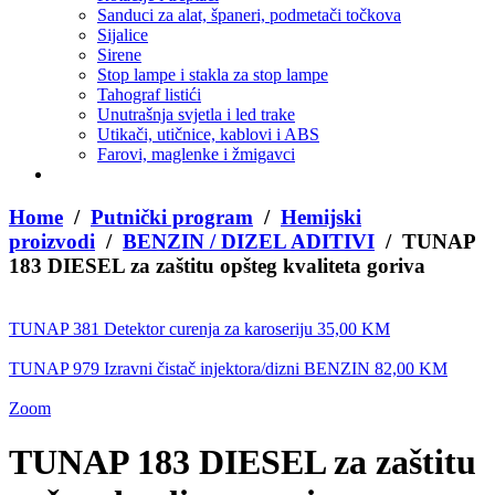
Sanduci za alat, španeri, podmetači točkova
Sijalice
Sirene
Stop lampe i stakla za stop lampe
Tahograf listići
Unutrašnja svjetla i led trake
Utikači, utičnice, kablovi i ABS
Farovi, maglenke i žmigavci
Home
/
Putnički program
/
Hemijski
proizvodi
/
BENZIN / DIZEL ADITIVI
/ TUNAP
183 DIESEL za zaštitu opšteg kvaliteta goriva
TUNAP 381 Detektor curenja za karoseriju
35,00
KM
TUNAP 979 Izravni čistač injektora/dizni BENZIN
82,00
KM
Zoom
TUNAP 183 DIESEL za zaštitu