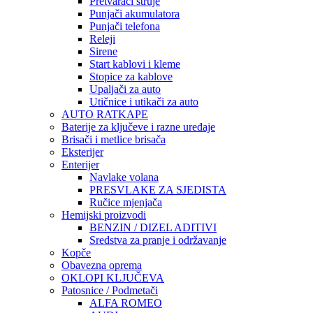
Pretvarači struje
Punjači akumulatora
Punjači telefona
Releji
Sirene
Start kablovi i kleme
Stopice za kablove
Upaljači za auto
Utičnice i utikači za auto
AUTO RATKAPE
Baterije za ključeve i razne uređaje
Brisači i metlice brisača
Eksterijer
Enterijer
Navlake volana
PRESVLAKE ZA SJEDISTA
Ručice mjenjača
Hemijski proizvodi
BENZIN / DIZEL ADITIVI
Sredstva za pranje i održavanje
Kopče
Obavezna oprema
OKLOPI KLJUČEVA
Patosnice / Podmetači
ALFA ROMEO