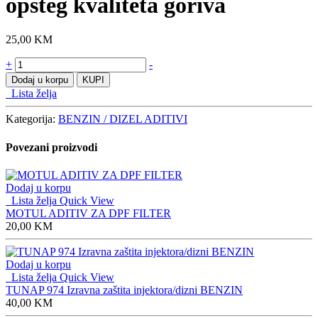
opšteg kvaliteta goriva
25,00
KM
TUNAP
+
-
183
Dodaj u korpu
KUPI
DIESEL
Lista želja
za
zaštitu
Kategorija:
BENZIN / DIZEL ADITIVI
opšteg
kvaliteta
Povezani proizvodi
goriva
količine
Dodaj u korpu
Lista želja
Quick View
MOTUL ADITIV ZA DPF FILTER
20,00
KM
Dodaj u korpu
Lista želja
Quick View
TUNAP 974 Izravna zaštita injektora/dizni BENZIN
40,00
KM