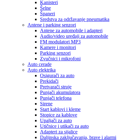
Kanisteri
Šelne
Španeri
Sredstva za održavanje pneumatika
Antene i parking senzori
Antene za automobile i adapteri
Audio/video uređaji za automobile
FM modulatori MP3
Kamere i monitori
Parking senzori
Zvučnici i mikrofoni
Auto cerade
Auto elektrika
Osigurači za auto
Prekidači
Pretvarači struje
Punjači akumulatora
Punjači telefona
Sirene
Start kablovi i kleme
Stopice za kablove
Upaljači za auto
Utičnice i utikači za auto
Adapteri za sijalice
Daljinska zaključavanja, brave i alarmi