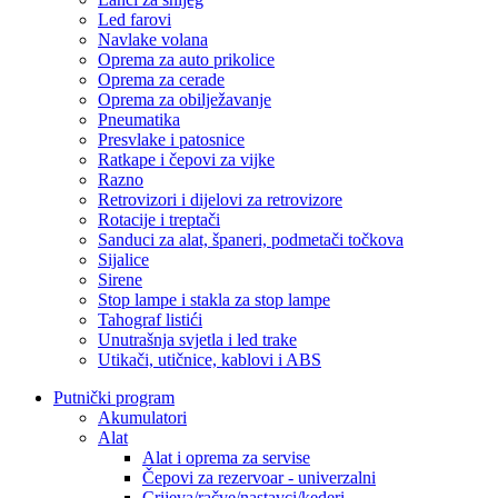
Led farovi
Navlake volana
Oprema za auto prikolice
Oprema za cerade
Oprema za obilježavanje
Pneumatika
Presvlake i patosnice
Ratkape i čepovi za vijke
Razno
Retrovizori i dijelovi za retrovizore
Rotacije i treptači
Sanduci za alat, španeri, podmetači točkova
Sijalice
Sirene
Stop lampe i stakla za stop lampe
Tahograf listići
Unutrašnja svjetla i led trake
Utikači, utičnice, kablovi i ABS
Putnički program
Akumulatori
Alat
Alat i oprema za servise
Čepovi za rezervoar - univerzalni
Crijeva/račve/nastavci/kederi