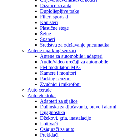
Dizalice za auta
Duploljepljive trake
Filteri sportski
Kanisteri
Plastične stege
Šelne
Španeri
Sredstva za održavanje pneumatika
Antene i parking senzori
Antene za automobile i adapteri
Audio/video uređaji za automobile
FM modulatori MP3
Kamere i monitori
Parking senzori
Zvučnici i mikrofoni
Auto cerade
Auto elektrika
Adapteri za sijalice
Daljinska zaključavanja, brave i alarmi
Dijagnostika
Džekovi, grla, inastalacije
Ispitivači
Osigurači za auto
Prekidači