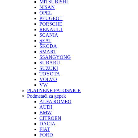
MITSUBISHI
NISAN
OPEL
PEUGEOT
PORSCHE
RENAULT
SCANIA
SEAT
ŠKODA
SMART
SSANGYONG
SUBARU
SUZUKI
TOYOTA
VOLVO
VW
PLATNENE PATOSNICE
Podmetači za gepek
ALFA ROMEO
AUDI
BMW
CITROEN
DACIA
FIAT
FORD