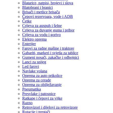
Blatarice, natpisi, brojevi i slova
Blatobrani i branici
Brisači i metlice brisača
Čepovi rezervoara, vode i ADB
Četke
Crijeva za auspuh i šelne
Crijeva za duvanje guma i pribor
Crijeva za vodu i gorivo
Elektro oprema
Enterijer
Farovi za radne mašine i traktore
Gabariti, markeri i svjetla za tablice
Gumeni nosači, zakačke i odbojnici
Lanci za snijeg
Led farovi
Navlake volana
Oprema za auto prikolice
Oprema za cerade
Oprema za obilježavanje
Pneumatika
Presvlake i patosnice
Ratkape i čepovi za vijke
Razno
Retrovizori i dijelovi za retrovizore
Rotacije i treptači