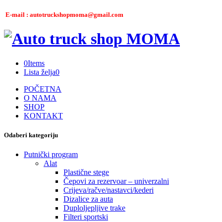
E-mail : autotruckshopmoma@gmail.com
0
Items
Lista želja
0
POČETNA
O NAMA
SHOP
KONTAKT
Odaberi kategoriju
Putnički program
Alat
Plastične stege
Čepovi za rezervoar – univerzalni
Crijeva/račve/nastavci/kederi
Dizalice za auta
Duploljepljive trake
Filteri sportski