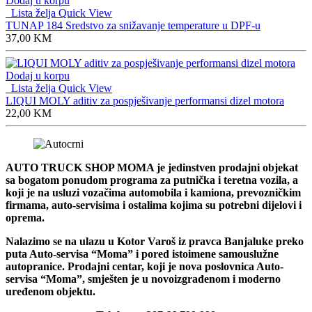
Dodaj u korpu
Lista želja
Quick View
TUNAP 184 Sredstvo za snižavanje temperature u DPF-u
37,00
KM
Dodaj u korpu
Lista želja
Quick View
LIQUI MOLY aditiv za pospješivanje performansi dizel motora
22,00
KM
AUTO TRUCK SHOP MOMA je jedinstven prodajni objekat
sa bogatom ponudom programa za putnička i teretna vozila, a
koji je na usluzi vozačima automobila i kamiona, prevozničkim
firmama, auto-servisima i ostalima kojima su potrebni dijelovi i
oprema.
Nalazimo se na ulazu u Kotor Varoš iz pravca Banjaluke preko
puta Auto-servisa “Moma” i pored istoimene samouslužne
autopranice. Prodajni centar, koji je nova poslovnica Auto-
servisa “Moma”, smješten je u novoizgrađenom i moderno
uređenom objektu.