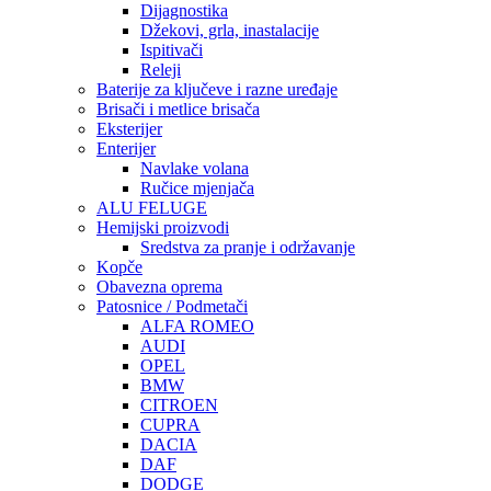
Dijagnostika
Džekovi, grla, inastalacije
Ispitivači
Releji
Baterije za ključeve i razne uređaje
Brisači i metlice brisača
Eksterijer
Enterijer
Navlake volana
Ručice mjenjača
ALU FELUGE
Hemijski proizvodi
Sredstva za pranje i održavanje
Kopče
Obavezna oprema
Patosnice / Podmetači
ALFA ROMEO
AUDI
OPEL
BMW
CITROEN
CUPRA
DACIA
DAF
DODGE