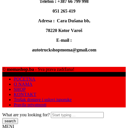
Telefon : +387 66 799 998
051 265 419
Adresa : Cara Dušana bb,
78220 Kotor Varoš
E-mail :
autotruckshopmoma@gmail.com
©
momashop.ba
- Sva prava zadržana!
POČETNA
O NAMA
SHOP
KONTAKT
Trošak dostave i uslovi isporuke
Pravila privatnosti
What are you looking for?
MENI