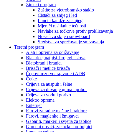
Zimski program
Zaštite za vjetrobransko staklo
Čistači za snijeg i led
Lanci i kandže za snijeg
Mjerači rashladne tečnosti
Navlake za točkove protiv proklizavanja
Nosači za skije i snowboard
Sredstva za sprečavanje smrzavanja
Teretni program
Alati i oprema za održavanje
Blatarice, natpisi, brojevi i slova
Blatobrani i branici
Brisači i metlice brisača
Čepovi rezervoara, vode i ADB
Četke
Crijeva za auspuh i šelne
Crijeva za duvanje guma i pribor
Crijeva za vodu i gorivo
Elektro oprema
Enterijer
Farovi za radne mašine i traktore
Farovi, maglenke i žmigavci
Gabariti, markeri i svjetla za tablice
Gumeni nosači, zakačke i odbojnici
Lanci za snijeg