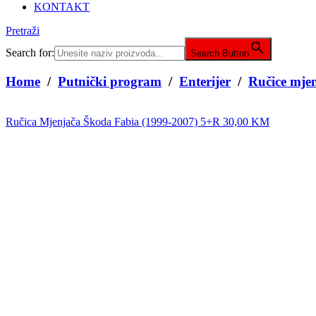
KONTAKT
Pretraži
Search for:
Search Button
Home
/
Putnički program
/
Enterijer
/
Ručice mje
Ručica Mjenjača Škoda Fabia (1999-2007) 5+R
30,00
KM
Ručica Mjenjača Renault Megane 2 / Renault Clio 2001-2004
25,00