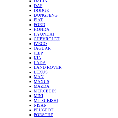
DACIA
DAF
DODGE
DONGFENG
FIAT
FORD
HONDA
HYUNDAI
CHEVROLET
IVECO
JAGUAR
JEEP
KIA
LADA
LAND ROVER
LEXUS
MAN
MAXUS
MAZDA
MERCEDES
MINI
MITSUBISHI
NISAN
PEUGEOT
PORSCHE