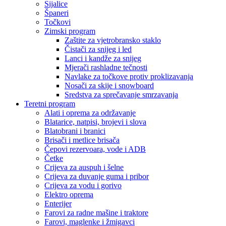
Sijalice
Španeri
Točkovi
Zimski program
Zaštite za vjetrobransko staklo
Čistači za snijeg i led
Lanci i kandže za snijeg
Mjerači rashladne tečnosti
Navlake za točkove protiv proklizavanja
Nosači za skije i snowboard
Sredstva za sprečavanje smrzavanja
Teretni program
Alati i oprema za održavanje
Blatarice, natpisi, brojevi i slova
Blatobrani i branici
Brisači i metlice brisača
Čepovi rezervoara, vode i ADB
Četke
Crijeva za auspuh i šelne
Crijeva za duvanje guma i pribor
Crijeva za vodu i gorivo
Elektro oprema
Enterijer
Farovi za radne mašine i traktore
Farovi, maglenke i žmigavci