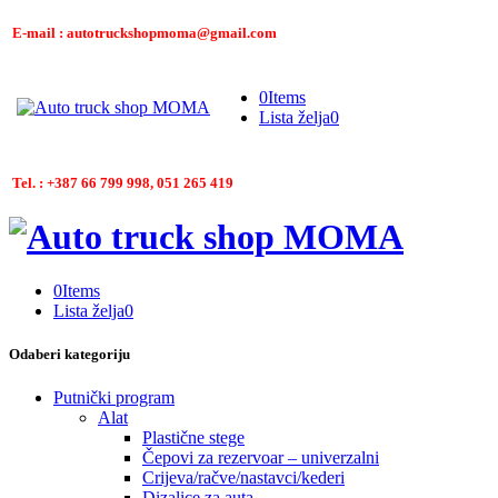
E-mail : autotruckshopmoma@gmail.com
0
Items
Lista želja
0
Tel. : +387 66 799 998, 051 265 419
0
Items
Lista želja
0
Odaberi kategoriju
Putnički program
Alat
Plastične stege
Čepovi za rezervoar – univerzalni
Crijeva/račve/nastavci/kederi
Dizalice za auta