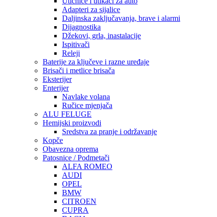
Utičnice i utikači za auto
Adapteri za sijalice
Daljinska zaključavanja, brave i alarmi
Dijagnostika
Džekovi, grla, inastalacije
Ispitivači
Releji
Baterije za ključeve i razne uređaje
Brisači i metlice brisača
Eksterijer
Enterijer
Navlake volana
Ručice mjenjača
ALU FELUGE
Hemijski proizvodi
Sredstva za pranje i održavanje
Kopče
Obavezna oprema
Patosnice / Podmetači
ALFA ROMEO
AUDI
OPEL
BMW
CITROEN
CUPRA