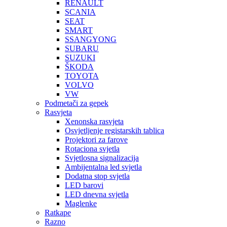
RENAULT
SCANIA
SEAT
SMART
SSANGYONG
SUBARU
SUZUKI
ŠKODA
TOYOTA
VOLVO
VW
Podmetači za gepek
Rasvjeta
Xenonska rasvjeta
Osvjetljenje registarskih tablica
Projektori za farove
Rotaciona svjetla
Svjetlosna signalizacija
Ambijentalna led svjetla
Dodatna stop svjetla
LED barovi
LED dnevna svjetla
Maglenke
Ratkape
Razno