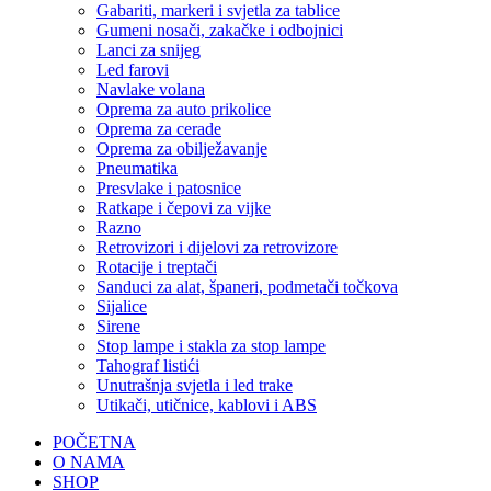
Gabariti, markeri i svjetla za tablice
Gumeni nosači, zakačke i odbojnici
Lanci za snijeg
Led farovi
Navlake volana
Oprema za auto prikolice
Oprema za cerade
Oprema za obilježavanje
Pneumatika
Presvlake i patosnice
Ratkape i čepovi za vijke
Razno
Retrovizori i dijelovi za retrovizore
Rotacije i treptači
Sanduci za alat, španeri, podmetači točkova
Sijalice
Sirene
Stop lampe i stakla za stop lampe
Tahograf listići
Unutrašnja svjetla i led trake
Utikači, utičnice, kablovi i ABS
POČETNA
O NAMA
SHOP