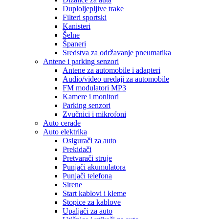
Duploljepljive trake
Filteri sportski
Kanisteri
Šelne
Španeri
Sredstva za održavanje pneumatika
Antene i parking senzori
Antene za automobile i adapteri
Audio/video uređaji za automobile
FM modulatori MP3
Kamere i monitori
Parking senzori
Zvučnici i mikrofoni
Auto cerade
Auto elektrika
Osigurači za auto
Prekidači
Pretvarači struje
Punjači akumulatora
Punjači telefona
Sirene
Start kablovi i kleme
Stopice za kablove
Upaljači za auto