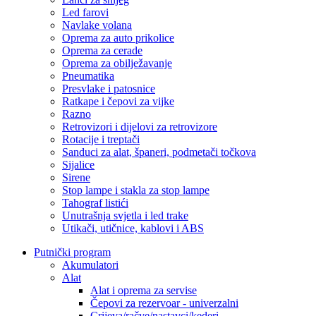
Led farovi
Navlake volana
Oprema za auto prikolice
Oprema za cerade
Oprema za obilježavanje
Pneumatika
Presvlake i patosnice
Ratkape i čepovi za vijke
Razno
Retrovizori i dijelovi za retrovizore
Rotacije i treptači
Sanduci za alat, španeri, podmetači točkova
Sijalice
Sirene
Stop lampe i stakla za stop lampe
Tahograf listići
Unutrašnja svjetla i led trake
Utikači, utičnice, kablovi i ABS
Putnički program
Akumulatori
Alat
Alat i oprema za servise
Čepovi za rezervoar - univerzalni
Crijeva/račve/nastavci/kederi