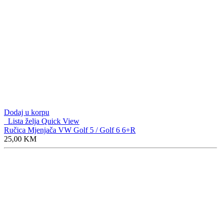
Dodaj u korpu
Lista želja
Quick View
Ručica Mjenjača VW Golf 5 / Golf 6 6+R
25,00
KM