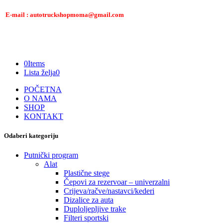
E-mail : autotruckshopmoma@gmail.com
0
Items
Lista želja
0
POČETNA
O NAMA
SHOP
KONTAKT
Odaberi kategoriju
Putnički program
Alat
Plastične stege
Čepovi za rezervoar – univerzalni
Crijeva/račve/nastavci/kederi
Dizalice za auta
Duploljepljive trake
Filteri sportski