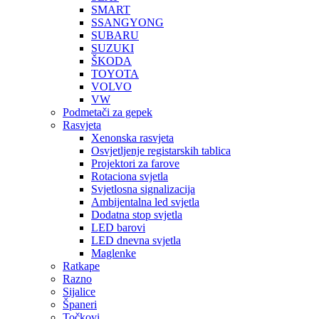
SMART
SSANGYONG
SUBARU
SUZUKI
ŠKODA
TOYOTA
VOLVO
VW
Podmetači za gepek
Rasvjeta
Xenonska rasvjeta
Osvjetljenje registarskih tablica
Projektori za farove
Rotaciona svjetla
Svjetlosna signalizacija
Ambijentalna led svjetla
Dodatna stop svjetla
LED barovi
LED dnevna svjetla
Maglenke
Ratkape
Razno
Sijalice
Španeri
Točkovi