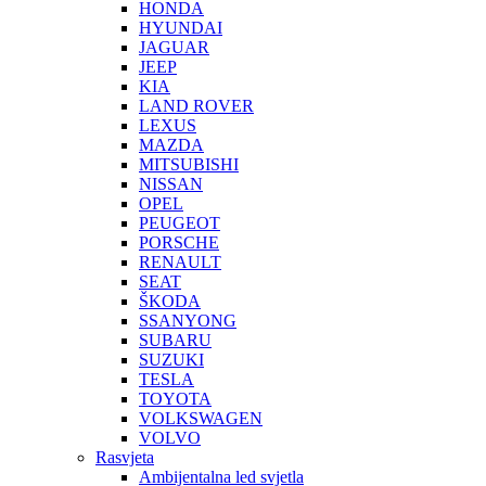
HONDA
HYUNDAI
JAGUAR
JEEP
KIA
LAND ROVER
LEXUS
MAZDA
MITSUBISHI
NISSAN
OPEL
PEUGEOT
PORSCHE
RENAULT
SEAT
ŠKODA
SSANYONG
SUBARU
SUZUKI
TESLA
TOYOTA
VOLKSWAGEN
VOLVO
Rasvjeta
Ambijentalna led svjetla