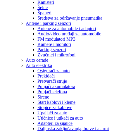
Kanisteri
Šelne
Španeri
Sredstva za održavanje pneumatika
Antene i parking senzori
Antene za automobile i adapteri
Audio/video uređaji za automobile
FM modulatori MP3
Kamere i monitori
Parking senzori
Zvučnici i mikrofoni
Auto cerade
Auto elektrika
Osigurači za auto
Prekidači
Pretvarači struje
Punjači akumulatora
Punjači telefona
Sirene
Start kablovi i kleme
Stopice za kablove
Upaljači za auto
Utičnice i utikači za auto
Adapteri za sijalice
Daljinska zaključavanja, brave i alarmi