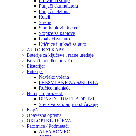
Pretvarači struje
Punjači akumulatora
Punjači telefona
Releji
Sirene
Start kablovi i kleme
Stopice za kablove
Upaljači za auto
Utičnice i utikači za auto
AUTO RATKAPE
Baterije za ključeve i razne uređaje
Brisači i metlice brisača
Eksterijer
Enterijer
Navlake volana
PRESVLAKE ZA SJEDISTA
Ručice mjenjača
Hemijski proizvodi
BENZIN / DIZEL ADITIVI
Sredstva za pranje i održavanje
Kopče
Obavezna oprema
OKLOPI KLJUČEVA
Patosnice / Podmetači
ALFA ROMEO