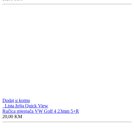
Dodaj u korpu
Lista želja
Quick View
Ručica mjenjača VW Golf 4 23mm 5+R
20,00
KM