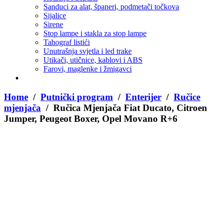
Sanduci za alat, španeri, podmetači točkova
Sijalice
Sirene
Stop lampe i stakla za stop lampe
Tahograf listići
Unutrašnja svjetla i led trake
Utikači, utičnice, kablovi i ABS
Farovi, maglenke i žmigavci
Home
/
Putnički program
/
Enterijer
/
Ručice
mjenjača
/ Ručica Mjenjača Fiat Ducato, Citroen
Jumper, Peugeot Boxer, Opel Movano R+6