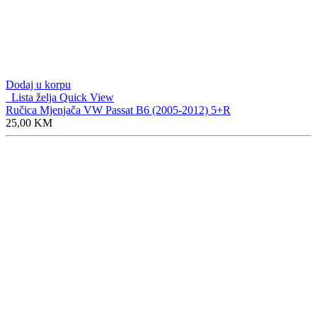
Dodaj u korpu
Lista želja
Quick View
Ručica Mjenjača VW Passat B6 (2005-2012) 5+R
25,00
KM