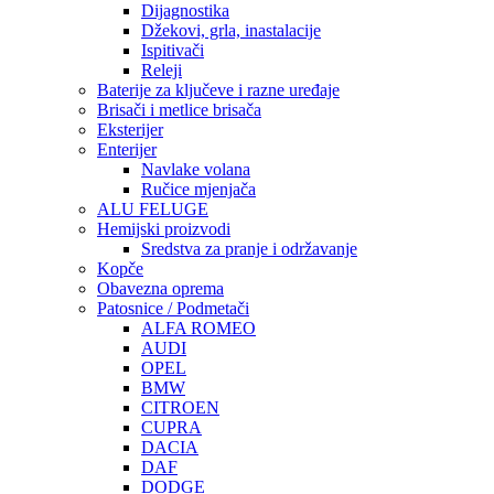
Dijagnostika
Džekovi, grla, inastalacije
Ispitivači
Releji
Baterije za ključeve i razne uređaje
Brisači i metlice brisača
Eksterijer
Enterijer
Navlake volana
Ručice mjenjača
ALU FELUGE
Hemijski proizvodi
Sredstva za pranje i održavanje
Kopče
Obavezna oprema
Patosnice / Podmetači
ALFA ROMEO
AUDI
OPEL
BMW
CITROEN
CUPRA
DACIA
DAF
DODGE