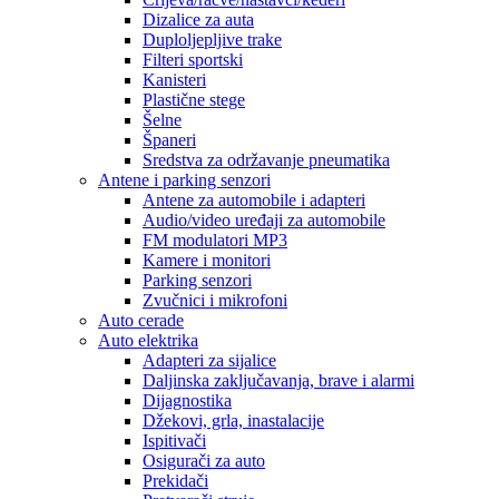
Dizalice za auta
Duploljepljive trake
Filteri sportski
Kanisteri
Plastične stege
Šelne
Španeri
Sredstva za održavanje pneumatika
Antene i parking senzori
Antene za automobile i adapteri
Audio/video uređaji za automobile
FM modulatori MP3
Kamere i monitori
Parking senzori
Zvučnici i mikrofoni
Auto cerade
Auto elektrika
Adapteri za sijalice
Daljinska zaključavanja, brave i alarmi
Dijagnostika
Džekovi, grla, inastalacije
Ispitivači
Osigurači za auto
Prekidači