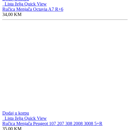
Lista želja
Quick View
Ručica Menjača Octavia A7 R+6
34,00
KM
Dodaj u korpu
Lista želja
Quick View
Ručica Menjača Peugeot 107 207 308 2008 3008 5+R
35,00
KM