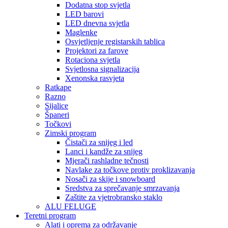
Dodatna stop svjetla
LED barovi
LED dnevna svjetla
Maglenke
Osvjetljenje registarskih tablica
Projektori za farove
Rotaciona svjetla
Svjetlosna signalizacija
Xenonska rasvjeta
Ratkape
Razno
Sijalice
Španeri
Točkovi
Zimski program
Čistači za snijeg i led
Lanci i kandže za snijeg
Mjerači rashladne tečnosti
Navlake za točkove protiv proklizavanja
Nosači za skije i snowboard
Sredstva za sprečavanje smrzavanja
Zaštite za vjetrobransko staklo
ALU FELUGE
Teretni program
Alati i oprema za održavanje