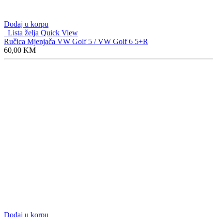
Dodaj u korpu
Lista želja
Quick View
Ručica Mjenjača VW Golf 5 / VW Golf 6 5+R
60,00
KM
Dodaj u korpu