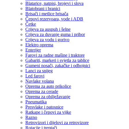
Blatarice, natpisi, brojevi i slova
Blatobrani i branici
Brisači i metlice brisača
Čepovi rezervoara, vode i ADB
Četke
Crijeva za auspuh i šelne
Crijeva za duvanje guma i pribor
Crijeva za vodu i gorivo
Elektro oprema
Enterijer
Farovi za radne mašine i traktore
Gabariti, markeri i svjetla za tablice
Gumeni nosači, zakačke i odbojnici
Lanci za snijeg
Led farovi
Navlake volana
Oprema za auto prikolice
Oprema za cerade
Oprema za obilježavanje
Pneumatika
Presvlake i patosnice
Ratkape i čepovi za vijke
Razno
Retrovizori i dijelovi za retrovizore
Rotacije i treptači