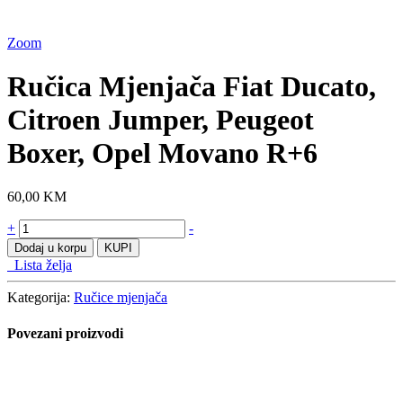
Zoom
Ručica Mjenjača Fiat Ducato,
Citroen Jumper, Peugeot
Boxer, Opel Movano R+6
60,00
KM
Ručica
+
-
Mjenjača
Dodaj u korpu
KUPI
Fiat
Lista želja
Ducato,
Citroen
Kategorija:
Ručice mjenjača
Jumper,
Peugeot
Povezani proizvodi
Boxer,
Opel
Movano
R+6