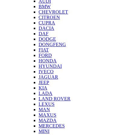
AUDI
BMW
CHEVROLET
CITROEN
CUPRA
DACIA
DAF
DODGE
DONGFENG
FIAT
FORD
HONDA
HYUNDAI
IVECO
JAGUAR
JEEP
KIA
LADA
LAND ROVER
LEXUS
MAN
MAXUS
MAZDA
MERCEDES
MINI