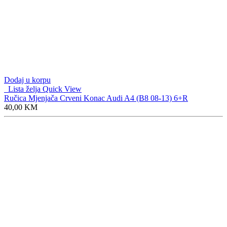
Dodaj u korpu
Lista želja
Quick View
Ručica Mjenjača Crveni Konac Audi A4 (B8 08-13) 6+R
40,00
KM