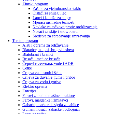
Zimski program
Zaštite za vjetrobransko staklo
Čistači za snijeg i led
Lanci i kandže za snijeg
Mjerači rashladne tečnosti
Navlake za točkove protiv proklizavanja
Nosači za skije i snowboard
Sredstva za sprečavanje smrzavanja
Teretni program
Alati i oprema za održavanje
Blatarice, natpisi, brojevi i slova
Blatobrani i branici
Brisači i metlice brisača
Čepovi rezervoara, vode i ADB
Četke
Crijeva za auspuh i šelne
Crijeva za duvanje guma i pribor
Crijeva za vodu i gorivo
Elektro oprema
Enterijer
Farovi za radne mašine i traktore
Farovi, maglenke i žmigavci
Gabariti, markeri i svjetla za tablice
Gumeni nosači, zakačke i odbojnici
Lanci za snijeg