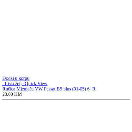
količine
Dodaj u korpu
Lista želja
Quick View
Ručica Mjenjača VW Passat B5 plus (01-05) 6+R
23,00
KM