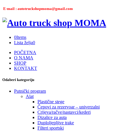
E-mail : autotruckshopmoma@gmail.com
0
Items
Lista želja
0
POČETNA
O NAMA
SHOP
KONTAKT
Odaberi kategoriju
Putnički program
Alat
Plastične stege
Čepovi za rezervoar – univerzalni
Crijeva/račve/nastavci/kederi
Dizalice za auta
Duploljepljive trake
Filteri sportski