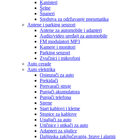
Kanisteri
Šelne
Španeri
Sredstva za održavanje pneumatika
Antene i parking senzori
Antene za automobile i adapteri
Audio/video uređaji za automobile
FM modulatori MP3
Kamere i monitori
Parking senzori
Zvučnici i mikrofoni
Auto cerade
Auto elektrika
Osigurači za auto
Prekidači
Pretvarači struje
Punjači akumulatora
Punjači telefona
Sirene
Start kablovi i kleme
Stopice za kablove
Upaljači za auto
Utičnice i utikači za auto
Adapteri za sijalice
Daljinska zaključavanja, brave i alarmi