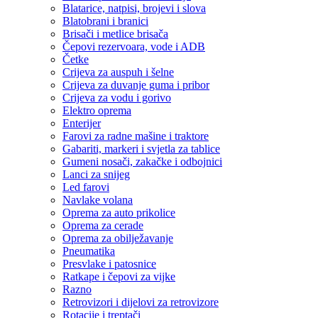
Blatarice, natpisi, brojevi i slova
Blatobrani i branici
Brisači i metlice brisača
Čepovi rezervoara, vode i ADB
Četke
Crijeva za auspuh i šelne
Crijeva za duvanje guma i pribor
Crijeva za vodu i gorivo
Elektro oprema
Enterijer
Farovi za radne mašine i traktore
Gabariti, markeri i svjetla za tablice
Gumeni nosači, zakačke i odbojnici
Lanci za snijeg
Led farovi
Navlake volana
Oprema za auto prikolice
Oprema za cerade
Oprema za obilježavanje
Pneumatika
Presvlake i patosnice
Ratkape i čepovi za vijke
Razno
Retrovizori i dijelovi za retrovizore
Rotacije i treptači