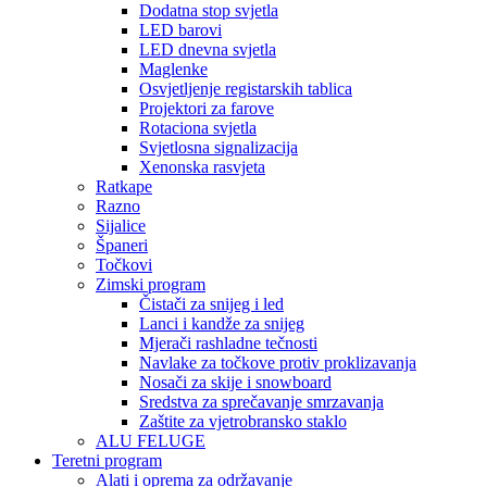
Dodatna stop svjetla
LED barovi
LED dnevna svjetla
Maglenke
Osvjetljenje registarskih tablica
Projektori za farove
Rotaciona svjetla
Svjetlosna signalizacija
Xenonska rasvjeta
Ratkape
Razno
Sijalice
Španeri
Točkovi
Zimski program
Čistači za snijeg i led
Lanci i kandže za snijeg
Mjerači rashladne tečnosti
Navlake za točkove protiv proklizavanja
Nosači za skije i snowboard
Sredstva za sprečavanje smrzavanja
Zaštite za vjetrobransko staklo
ALU FELUGE
Teretni program
Alati i oprema za održavanje