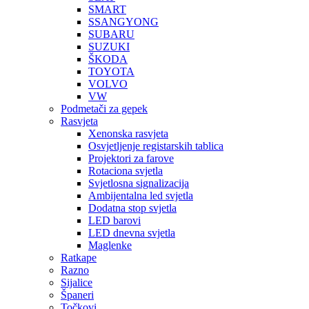
SMART
SSANGYONG
SUBARU
SUZUKI
ŠKODA
TOYOTA
VOLVO
VW
Podmetači za gepek
Rasvjeta
Xenonska rasvjeta
Osvjetljenje registarskih tablica
Projektori za farove
Rotaciona svjetla
Svjetlosna signalizacija
Ambijentalna led svjetla
Dodatna stop svjetla
LED barovi
LED dnevna svjetla
Maglenke
Ratkape
Razno
Sijalice
Španeri
Točkovi