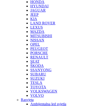
HONDA
HYUNDAI
JAGUAR
JEEP
KIA
LAND ROVER
LEXUS
MAZDA
MITSUBISHI
NISSAN
OPEL
PEUGEOT
PORSCHE
RENAULT
SEAT
ŠKODA
SSANYONG
SUBARU
SUZUKI
TESLA
TOYOTA
VOLKSWAGEN
VOLVO
Rasvjeta
Ambijentalna led svjetla