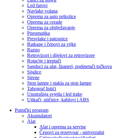
Led farovi
Navlake volana
Oprema za auto prikolice
Oprema za cerade
Oprema za obilježavanje
Pneumatika
Presvlake i patosnice
Ratkape i čepovi za vijke
Razno
Retrovizori i dijelovi za retrovizore
Rotacije i treptači
Sanduci za alat, španeri, podmetači točkova
Sijalice
Sirene
Stop lampe i stakla za stop lampe
Tahograf listići
Unutrašnja svjetla i led trake
Utikači, utičnice, kablovi i ABS
Putnički program
Akumulatori
Alat
Alat i oprema za servise
Čepovi za rezervoar - univerzalni
Crijeva/račve/nastavci/kederi