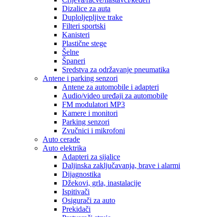
Dizalice za auta
Duploljepljive trake
Filteri sportski
Kanisteri
Plastične stege
Šelne
Španeri
Sredstva za održavanje pneumatika
Antene i parking senzori
Antene za automobile i adapteri
Audio/video uređaji za automobile
FM modulatori MP3
Kamere i monitori
Parking senzori
Zvučnici i mikrofoni
Auto cerade
Auto elektrika
Adapteri za sijalice
Daljinska zaključavanja, brave i alarmi
Dijagnostika
Džekovi, grla, inastalacije
Ispitivači
Osigurači za auto
Prekidači