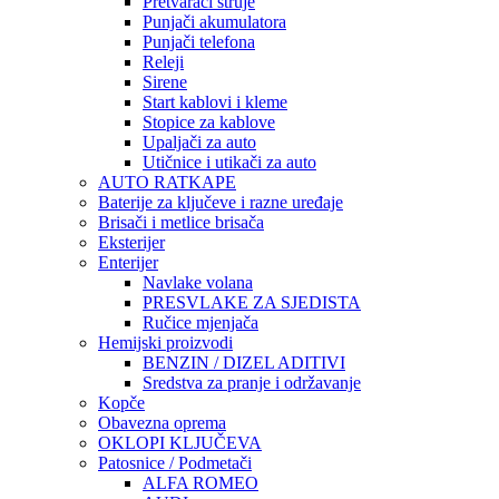
Pretvarači struje
Punjači akumulatora
Punjači telefona
Releji
Sirene
Start kablovi i kleme
Stopice za kablove
Upaljači za auto
Utičnice i utikači za auto
AUTO RATKAPE
Baterije za ključeve i razne uređaje
Brisači i metlice brisača
Eksterijer
Enterijer
Navlake volana
PRESVLAKE ZA SJEDISTA
Ručice mjenjača
Hemijski proizvodi
BENZIN / DIZEL ADITIVI
Sredstva za pranje i održavanje
Kopče
Obavezna oprema
OKLOPI KLJUČEVA
Patosnice / Podmetači
ALFA ROMEO