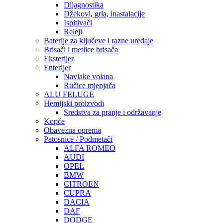
Dijagnostika
Džekovi, grla, inastalacije
Ispitivači
Releji
Baterije za ključeve i razne uređaje
Brisači i metlice brisača
Eksterijer
Enterijer
Navlake volana
Ručice mjenjača
ALU FELUGE
Hemijski proizvodi
Sredstva za pranje i održavanje
Kopče
Obavezna oprema
Patosnice / Podmetači
ALFA ROMEO
AUDI
OPEL
BMW
CITROEN
CUPRA
DACIA
DAF
DODGE