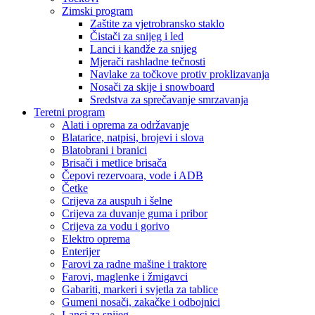
Zimski program
Zaštite za vjetrobransko staklo
Čistači za snijeg i led
Lanci i kandže za snijeg
Mjerači rashladne tečnosti
Navlake za točkove protiv proklizavanja
Nosači za skije i snowboard
Sredstva za sprečavanje smrzavanja
Teretni program
Alati i oprema za održavanje
Blatarice, natpisi, brojevi i slova
Blatobrani i branici
Brisači i metlice brisača
Čepovi rezervoara, vode i ADB
Četke
Crijeva za auspuh i šelne
Crijeva za duvanje guma i pribor
Crijeva za vodu i gorivo
Elektro oprema
Enterijer
Farovi za radne mašine i traktore
Farovi, maglenke i žmigavci
Gabariti, markeri i svjetla za tablice
Gumeni nosači, zakačke i odbojnici
Lanci za snijeg