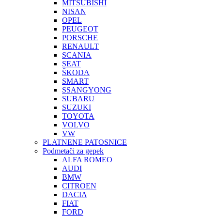
MITSUBISHI
NISAN
OPEL
PEUGEOT
PORSCHE
RENAULT
SCANIA
SEAT
ŠKODA
SMART
SSANGYONG
SUBARU
SUZUKI
TOYOTA
VOLVO
VW
PLATNENE PATOSNICE
Podmetači za gepek
ALFA ROMEO
AUDI
BMW
CITROEN
DACIA
FIAT
FORD