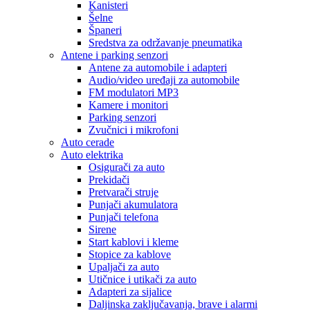
Kanisteri
Šelne
Španeri
Sredstva za održavanje pneumatika
Antene i parking senzori
Antene za automobile i adapteri
Audio/video uređaji za automobile
FM modulatori MP3
Kamere i monitori
Parking senzori
Zvučnici i mikrofoni
Auto cerade
Auto elektrika
Osigurači za auto
Prekidači
Pretvarači struje
Punjači akumulatora
Punjači telefona
Sirene
Start kablovi i kleme
Stopice za kablove
Upaljači za auto
Utičnice i utikači za auto
Adapteri za sijalice
Daljinska zaključavanja, brave i alarmi