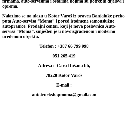
firmama, auto-servisima i ostalima kojima su potrebni dijelovi i
oprema.
Nalazimo se na ulazu u Kotor Varoš iz pravca Banjaluke preko
puta Auto-servisa “Moma” i pored istoimene samouslužne
autopranice. Prodajni centar, koji je nova poslovnica Auto-
servisa “Moma”, smješten je u novoizgrađenom i moderno
uređenom objektu.
Telefon : +387 66 799 998
051 265 419
Adresa : Cara Dušana bb,
78220 Kotor Varoš
E-mail :
autotruckshopmoma@gmail.com
©
momashop.ba
- Sva prava zadržana!
POČETNA