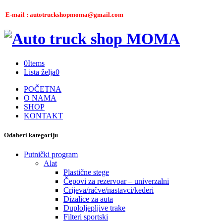
E-mail : autotruckshopmoma@gmail.com
0
Items
Lista želja
0
POČETNA
O NAMA
SHOP
KONTAKT
Odaberi kategoriju
Putnički program
Alat
Plastične stege
Čepovi za rezervoar – univerzalni
Crijeva/račve/nastavci/kederi
Dizalice za auta
Duploljepljive trake
Filteri sportski