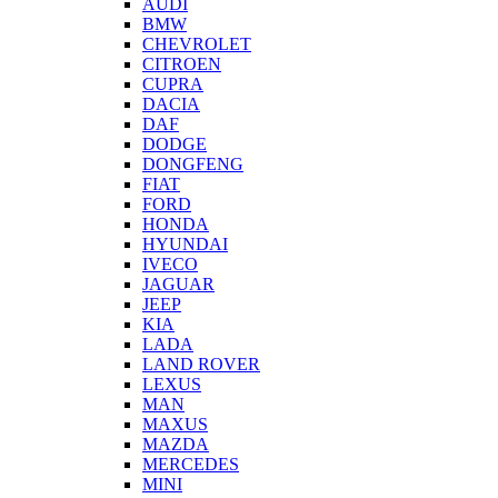
AUDI
BMW
CHEVROLET
CITROEN
CUPRA
DACIA
DAF
DODGE
DONGFENG
FIAT
FORD
HONDA
HYUNDAI
IVECO
JAGUAR
JEEP
KIA
LADA
LAND ROVER
LEXUS
MAN
MAXUS
MAZDA
MERCEDES
MINI