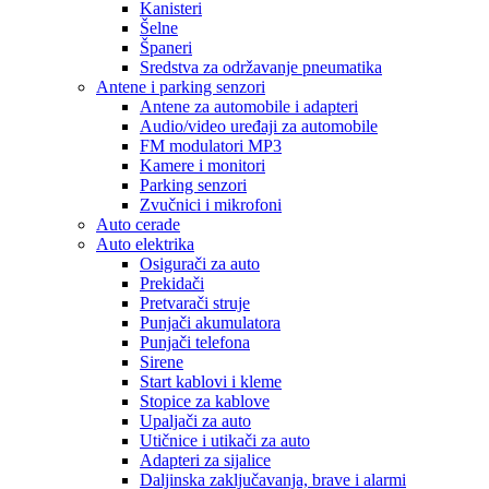
Kanisteri
Šelne
Španeri
Sredstva za održavanje pneumatika
Antene i parking senzori
Antene za automobile i adapteri
Audio/video uređaji za automobile
FM modulatori MP3
Kamere i monitori
Parking senzori
Zvučnici i mikrofoni
Auto cerade
Auto elektrika
Osigurači za auto
Prekidači
Pretvarači struje
Punjači akumulatora
Punjači telefona
Sirene
Start kablovi i kleme
Stopice za kablove
Upaljači za auto
Utičnice i utikači za auto
Adapteri za sijalice
Daljinska zaključavanja, brave i alarmi