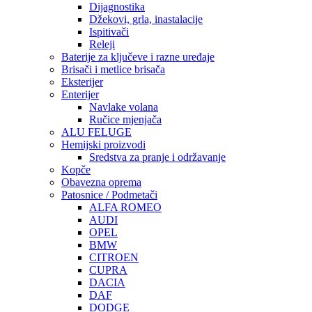
Dijagnostika
Džekovi, grla, inastalacije
Ispitivači
Releji
Baterije za ključeve i razne uređaje
Brisači i metlice brisača
Eksterijer
Enterijer
Navlake volana
Ručice mjenjača
ALU FELUGE
Hemijski proizvodi
Sredstva za pranje i održavanje
Kopče
Obavezna oprema
Patosnice / Podmetači
ALFA ROMEO
AUDI
OPEL
BMW
CITROEN
CUPRA
DACIA
DAF
DODGE