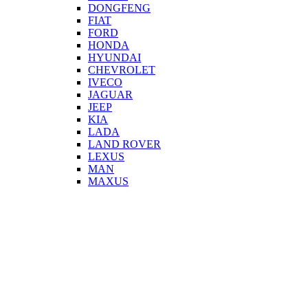
DONGFENG
FIAT
FORD
HONDA
HYUNDAI
CHEVROLET
IVECO
JAGUAR
JEEP
KIA
LADA
LAND ROVER
LEXUS
MAN
MAXUS
MAZDA
MERCEDES
MINI
MITSUBISHI
NISAN
PEUGEOT
PORSCHE
RENAULT
SCANIA
SEAT