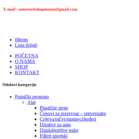
E-mail : autotruckshopmoma@gmail.com
0
Items
Lista želja
0
POČETNA
O NAMA
SHOP
KONTAKT
Odaberi kategoriju
Putnički program
Alat
Plastične stege
Čepovi za rezervoar – univerzalni
Crijeva/račve/nastavci/kederi
Dizalice za auta
Duploljepljive trake
Filteri sportski