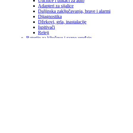
Utičnice i utikači za auto
Adapteri za sijalice
Daljinska zaključavanja, brave i alarmi
Dijagnostika
Džekovi, grla, inastalacije
Ispitivači
Releji
Baterije za ključeve i razne uređaje
Brisači i metlice brisača
Eksterijer
Enterijer
Navlake volana
Ručice mjenjača
ALU FELUGE
Hemijski proizvodi
Sredstva za pranje i održavanje
Kopče
Obavezna oprema
Patosnice / Podmetači
ALFA ROMEO
AUDI
OPEL
BMW
CITROEN
CUPRA