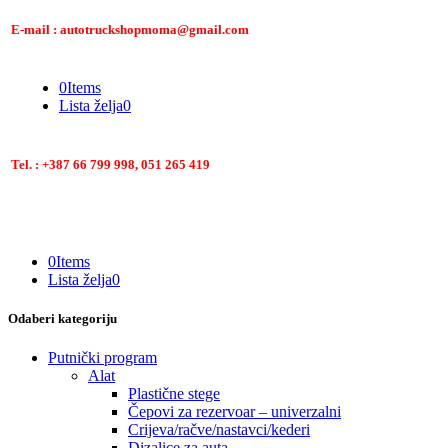
E-mail : autotruckshopmoma@gmail.com
0
Items
Lista želja
0
Tel. : +387 66 799 998, 051 265 419
0
Items
Lista želja
0
Odaberi kategoriju
Putnički program
Alat
Plastične stege
Čepovi za rezervoar – univerzalni
Crijeva/račve/nastavci/kederi
Dizalice za auta