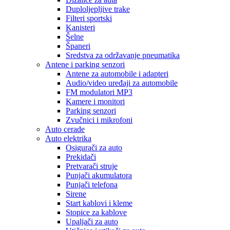
Duploljepljive trake
Filteri sportski
Kanisteri
Šelne
Španeri
Sredstva za održavanje pneumatika
Antene i parking senzori
Antene za automobile i adapteri
Audio/video uređaji za automobile
FM modulatori MP3
Kamere i monitori
Parking senzori
Zvučnici i mikrofoni
Auto cerade
Auto elektrika
Osigurači za auto
Prekidači
Pretvarači struje
Punjači akumulatora
Punjači telefona
Sirene
Start kablovi i kleme
Stopice za kablove
Upaljači za auto