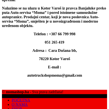
Nalazimo se na ulazu u Kotor Varoš iz pravca Banjaluke preko
puta Auto-servisa “Moma” i pored istoimene samouslužne
autopranice. Prodajni centar, koji je nova poslovnica Auto-
servisa “Moma”, smješten je u novoizgrađenom i moderno
uređenom objektu.
Telefon : +387 66 799 998
051 265 419
Adresa : Cara Dušana bb,
78220 Kotor Varoš
E-mail :
autotruckshopmoma@gmail.com
©
momashop.ba
- Sva prava zadržana!
POČETNA
O NAMA
SHOP