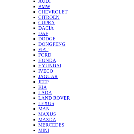
AUDI
BMW
CHEVROLET
CITROEN
CUPRA
DACIA
DAF
DODGE
DONGFENG
FIAT
FORD
HONDA
HYUNDAI
IVECO
JAGUAR
JEEP
KIA
LADA
LAND ROVER
LEXUS
MAN
MAXUS
MAZDA
MERCEDES
MINI