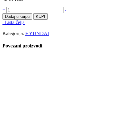
HYUNDAI
+
-
iX35
Dodaj u korpu
KUPI
2010-
Lista želja
količine
Kategorija:
HYUNDAI
Povezani proizvodi