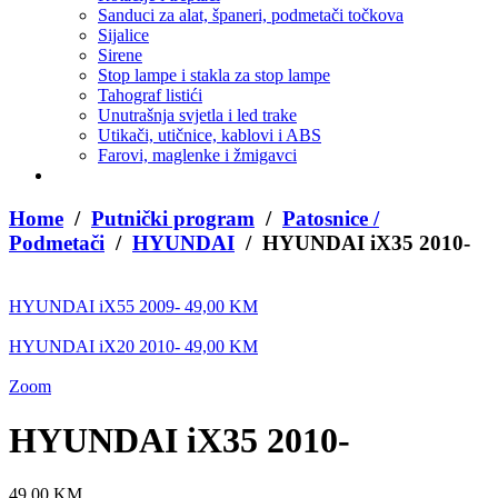
Sanduci za alat, španeri, podmetači točkova
Sijalice
Sirene
Stop lampe i stakla za stop lampe
Tahograf listići
Unutrašnja svjetla i led trake
Utikači, utičnice, kablovi i ABS
Farovi, maglenke i žmigavci
Home
/
Putnički program
/
Patosnice /
Podmetači
/
HYUNDAI
/ HYUNDAI iX35 2010-
HYUNDAI iX55 2009-
49,00
KM
HYUNDAI iX20 2010-
49,00
KM
Zoom
HYUNDAI iX35 2010-
49,00
KM