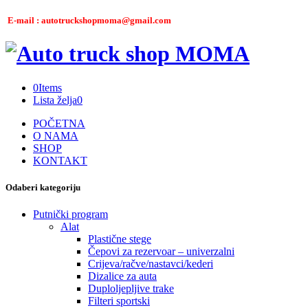
E-mail : autotruckshopmoma@gmail.com
0
Items
Lista želja
0
POČETNA
O NAMA
SHOP
KONTAKT
Odaberi kategoriju
Putnički program
Alat
Plastične stege
Čepovi za rezervoar – univerzalni
Crijeva/račve/nastavci/kederi
Dizalice za auta
Duploljepljive trake
Filteri sportski