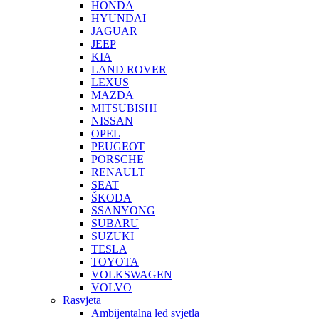
HONDA
HYUNDAI
JAGUAR
JEEP
KIA
LAND ROVER
LEXUS
MAZDA
MITSUBISHI
NISSAN
OPEL
PEUGEOT
PORSCHE
RENAULT
SEAT
ŠKODA
SSANYONG
SUBARU
SUZUKI
TESLA
TOYOTA
VOLKSWAGEN
VOLVO
Rasvjeta
Ambijentalna led svjetla