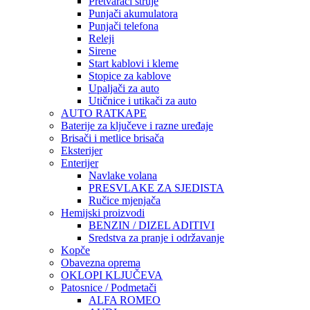
Pretvarači struje
Punjači akumulatora
Punjači telefona
Releji
Sirene
Start kablovi i kleme
Stopice za kablove
Upaljači za auto
Utičnice i utikači za auto
AUTO RATKAPE
Baterije za ključeve i razne uređaje
Brisači i metlice brisača
Eksterijer
Enterijer
Navlake volana
PRESVLAKE ZA SJEDISTA
Ručice mjenjača
Hemijski proizvodi
BENZIN / DIZEL ADITIVI
Sredstva za pranje i održavanje
Kopče
Obavezna oprema
OKLOPI KLJUČEVA
Patosnice / Podmetači
ALFA ROMEO