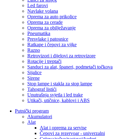
Led farovi
Navlake volana
Oprema za auto prikolice
Oprema za cerade
Oprema za obilježavanje
Pneumatika
Presvlake i patosnice
Ratkape i čepovi za vijke
Razno
Retrovizori i dijelovi za retrovizore
Rotacije i treptači
Sanduci za alat, španeri, podmetači točkova
Sijalice
Sirene
Stop lampe i stakla za stop lampe
Tahograf listići
Unutrašnja svjetla i led trake
Utikači, utičnice, kablovi i ABS
Putnički program
Akumulatori
Alat
Alat i oprema za servise
Čepovi za rezervoar - univerzalni
Crijeva/račve/nastavci/kederi