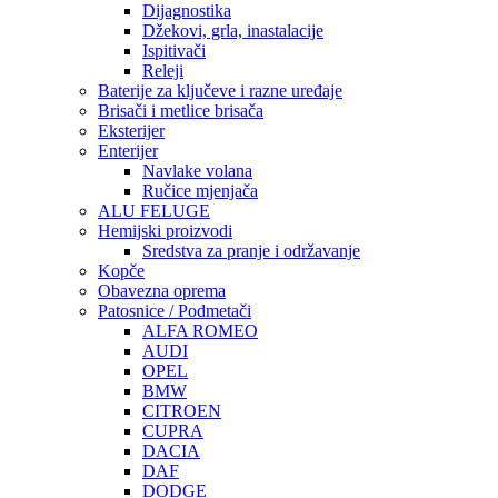
Dijagnostika
Džekovi, grla, inastalacije
Ispitivači
Releji
Baterije za ključeve i razne uređaje
Brisači i metlice brisača
Eksterijer
Enterijer
Navlake volana
Ručice mjenjača
ALU FELUGE
Hemijski proizvodi
Sredstva za pranje i održavanje
Kopče
Obavezna oprema
Patosnice / Podmetači
ALFA ROMEO
AUDI
OPEL
BMW
CITROEN
CUPRA
DACIA
DAF
DODGE