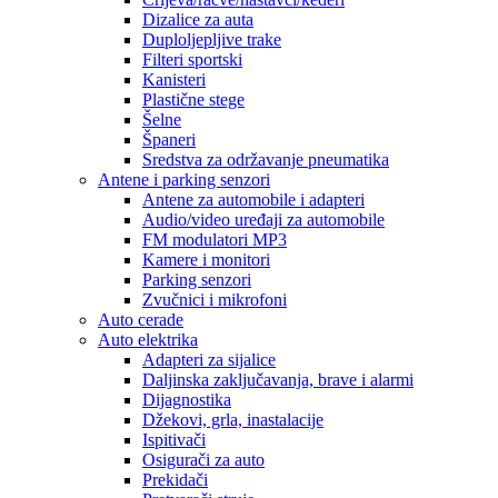
Dizalice za auta
Duploljepljive trake
Filteri sportski
Kanisteri
Plastične stege
Šelne
Španeri
Sredstva za održavanje pneumatika
Antene i parking senzori
Antene za automobile i adapteri
Audio/video uređaji za automobile
FM modulatori MP3
Kamere i monitori
Parking senzori
Zvučnici i mikrofoni
Auto cerade
Auto elektrika
Adapteri za sijalice
Daljinska zaključavanja, brave i alarmi
Dijagnostika
Džekovi, grla, inastalacije
Ispitivači
Osigurači za auto
Prekidači