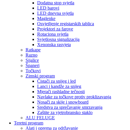
Dodatna stop svjetla
LED barovi
LED dnevna svjetla
Maglenke
Osvjetljenje registarskih tablica
Projektori za farove
Rotaciona svjetla
Svjetlosna signalizacija
Xenonska rasvjeta
Ratkape
Razno
Sijalice
Španeri
Točkovi
Zimski program
Čistači za snijeg i led
Lanci i kandže za snijeg
Mjerači rashladne tečnosti
Navlake za točkove protiv proklizavanja
Nosači za skije i snowboard
Sredstva za sprečavanje smrzavanja
Zaštite za vjetrobransko staklo
ALU FELUGE
Teretni program
Alati i oprema za održavanje