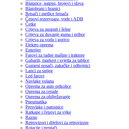
Blatarice, natpisi, brojevi i slova
Blatobrani i branici
Brisači i metlice brisača
Čepovi rezervoara, vode i ADB
Četke
Crijeva za auspuh i šelne
Crijeva za duvanje guma i pribor
Crijeva za vodu i gorivo
Elektro oprema
Enterijer
Farovi za radne mašine i traktore
Gabariti, markeri i svjetla za tablice
Gumeni nosači, zakačke i odbojnici
Lanci za snijeg
Led farovi
Navlake volana
Oprema za auto prikolice
Oprema za cerade
Oprema za obilježavanje
Pneumatika
Presvlake i patosnice
Ratkape i čepovi za vijke
Razno
Retrovizori i dijelovi za retrovizore
Rotacije i treptači