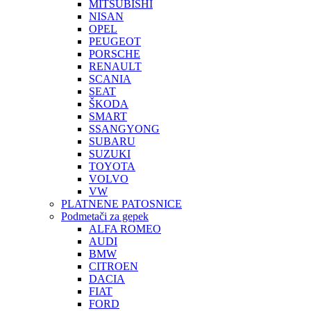
MITSUBISHI
NISAN
OPEL
PEUGEOT
PORSCHE
RENAULT
SCANIA
SEAT
ŠKODA
SMART
SSANGYONG
SUBARU
SUZUKI
TOYOTA
VOLVO
VW
PLATNENE PATOSNICE
Podmetači za gepek
ALFA ROMEO
AUDI
BMW
CITROEN
DACIA
FIAT
FORD