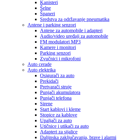
Kanisteri
Šelne
Španeri
Sredstva za održavanje pneumatika
Antene i parking senzori
Antene za automobile i adapteri
Audio/video uređaji za automobile
FM modulatori MP3
Kamere i monitori
Parking senzori
Zvučnici i mikrofoni
Auto cerade
Auto elektrika
Osigurači za auto
Prekidači
Pretvarači struje
Punjači akumulatora
Punjači telefona
Sirene
Start kablovi i kleme
Stopice za kablove
Upaljači za auto
Utičnice i utikači za auto
Adapteri za sijalice
Daljinska zaključavanja, brave i alarmi