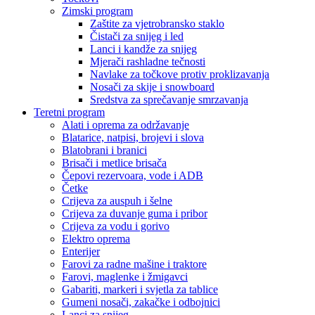
Zimski program
Zaštite za vjetrobransko staklo
Čistači za snijeg i led
Lanci i kandže za snijeg
Mjerači rashladne tečnosti
Navlake za točkove protiv proklizavanja
Nosači za skije i snowboard
Sredstva za sprečavanje smrzavanja
Teretni program
Alati i oprema za održavanje
Blatarice, natpisi, brojevi i slova
Blatobrani i branici
Brisači i metlice brisača
Čepovi rezervoara, vode i ADB
Četke
Crijeva za auspuh i šelne
Crijeva za duvanje guma i pribor
Crijeva za vodu i gorivo
Elektro oprema
Enterijer
Farovi za radne mašine i traktore
Farovi, maglenke i žmigavci
Gabariti, markeri i svjetla za tablice
Gumeni nosači, zakačke i odbojnici
Lanci za snijeg