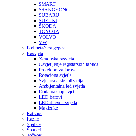
SMART
SSANGYONG
SUBARU
SUZUKI
ŠKODA
TOYOTA
VOLVO
VW
Podmetači za gepek
Rasvjeta
Xenonska rasvjeta
Osvjetljenje registarskih tablica
Projektori za farove
Rotaciona svjetla
Svjetlosna signalizacija
Ambijentalna led svjetla
Dodatna stop svjetla
LED barovi
LED dnevna svjetla
Maglenke
Ratkape
Razno
Sijalice
Španeri
Točkovi