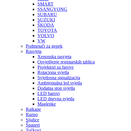
SMART
SSANGYONG
SUBARU
SUZUKI
ŠKODA
TOYOTA
VOLVO
VW
Podmetači za gepek
Rasvjeta
Xenonska rasvjeta
Osvjetljenje registarskih tablica
Projektori za farove
Rotaciona svjetla
Svjetlosna signalizacija
Ambijentalna led svjetla
Dodatna stop svjetla
LED barovi
LED dnevna svjetla
Maglenke
Ratkape
Razno
Sijalice
Španeri
Točkovi