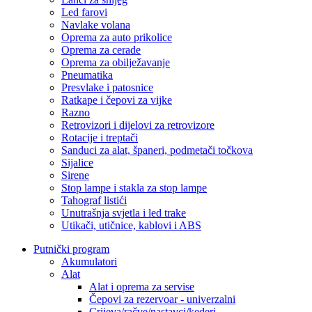
Led farovi
Navlake volana
Oprema za auto prikolice
Oprema za cerade
Oprema za obilježavanje
Pneumatika
Presvlake i patosnice
Ratkape i čepovi za vijke
Razno
Retrovizori i dijelovi za retrovizore
Rotacije i treptači
Sanduci za alat, španeri, podmetači točkova
Sijalice
Sirene
Stop lampe i stakla za stop lampe
Tahograf listići
Unutrašnja svjetla i led trake
Utikači, utičnice, kablovi i ABS
Putnički program
Akumulatori
Alat
Alat i oprema za servise
Čepovi za rezervoar - univerzalni
Crijeva/račve/nastavci/kederi