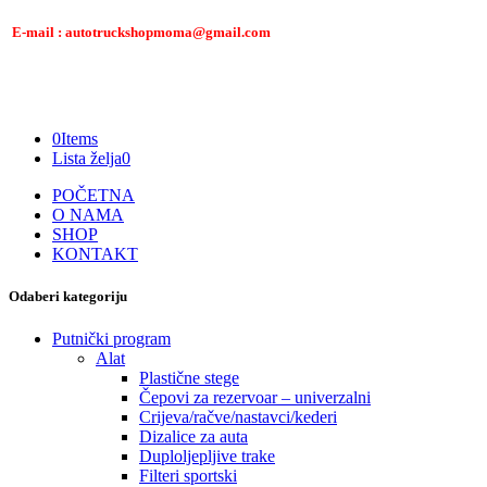
E-mail : autotruckshopmoma@gmail.com
0
Items
Lista želja
0
POČETNA
O NAMA
SHOP
KONTAKT
Odaberi kategoriju
Putnički program
Alat
Plastične stege
Čepovi za rezervoar – univerzalni
Crijeva/račve/nastavci/kederi
Dizalice za auta
Duploljepljive trake
Filteri sportski