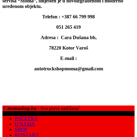
servisa “Moma”, smješten je u novoizgrađenom i moderno
uređenom objektu.
Telefon : +387 66 799 998
051 265 419
Adresa : Cara Dušana bb,
78220 Kotor Varoš
E-mail :
autotruckshopmoma@gmail.com
©
momashop.ba
- Sva prava zadržana!
POČETNA
O NAMA
SHOP
KONTAKT