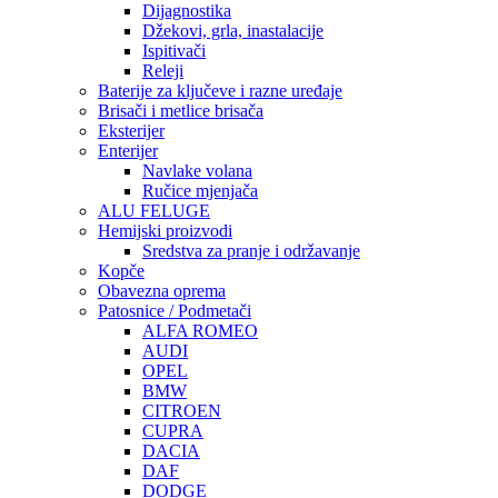
Dijagnostika
Džekovi, grla, inastalacije
Ispitivači
Releji
Baterije za ključeve i razne uređaje
Brisači i metlice brisača
Eksterijer
Enterijer
Navlake volana
Ručice mjenjača
ALU FELUGE
Hemijski proizvodi
Sredstva za pranje i održavanje
Kopče
Obavezna oprema
Patosnice / Podmetači
ALFA ROMEO
AUDI
OPEL
BMW
CITROEN
CUPRA
DACIA
DAF
DODGE