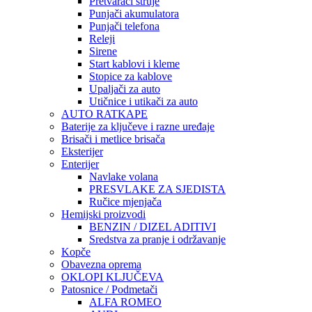
Pretvarači struje
Punjači akumulatora
Punjači telefona
Releji
Sirene
Start kablovi i kleme
Stopice za kablove
Upaljači za auto
Utičnice i utikači za auto
AUTO RATKAPE
Baterije za ključeve i razne uređaje
Brisači i metlice brisača
Eksterijer
Enterijer
Navlake volana
PRESVLAKE ZA SJEDISTA
Ručice mjenjača
Hemijski proizvodi
BENZIN / DIZEL ADITIVI
Sredstva za pranje i održavanje
Kopče
Obavezna oprema
OKLOPI KLJUČEVA
Patosnice / Podmetači
ALFA ROMEO