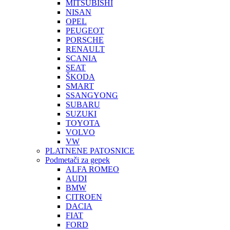
MITSUBISHI
NISAN
OPEL
PEUGEOT
PORSCHE
RENAULT
SCANIA
SEAT
ŠKODA
SMART
SSANGYONG
SUBARU
SUZUKI
TOYOTA
VOLVO
VW
PLATNENE PATOSNICE
Podmetači za gepek
ALFA ROMEO
AUDI
BMW
CITROEN
DACIA
FIAT
FORD