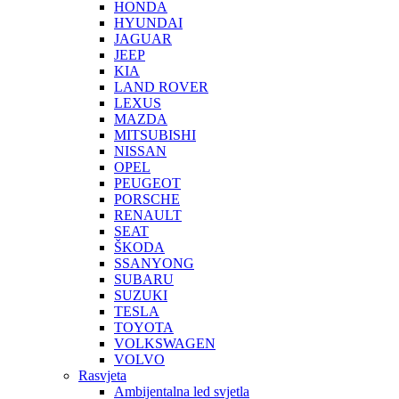
HONDA
HYUNDAI
JAGUAR
JEEP
KIA
LAND ROVER
LEXUS
MAZDA
MITSUBISHI
NISSAN
OPEL
PEUGEOT
PORSCHE
RENAULT
SEAT
ŠKODA
SSANYONG
SUBARU
SUZUKI
TESLA
TOYOTA
VOLKSWAGEN
VOLVO
Rasvjeta
Ambijentalna led svjetla