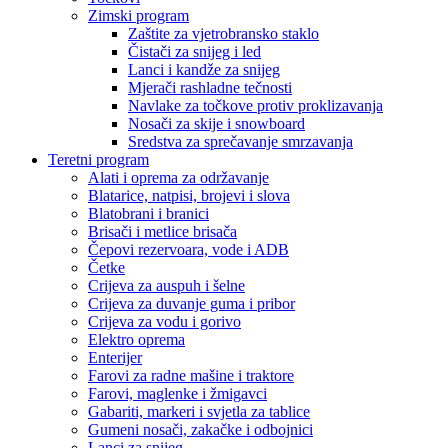
Zimski program
Zaštite za vjetrobransko staklo
Čistači za snijeg i led
Lanci i kandže za snijeg
Mjerači rashladne tečnosti
Navlake za točkove protiv proklizavanja
Nosači za skije i snowboard
Sredstva za sprečavanje smrzavanja
Teretni program
Alati i oprema za održavanje
Blatarice, natpisi, brojevi i slova
Blatobrani i branici
Brisači i metlice brisača
Čepovi rezervoara, vode i ADB
Četke
Crijeva za auspuh i šelne
Crijeva za duvanje guma i pribor
Crijeva za vodu i gorivo
Elektro oprema
Enterijer
Farovi za radne mašine i traktore
Farovi, maglenke i žmigavci
Gabariti, markeri i svjetla za tablice
Gumeni nosači, zakačke i odbojnici
Lanci za snijeg