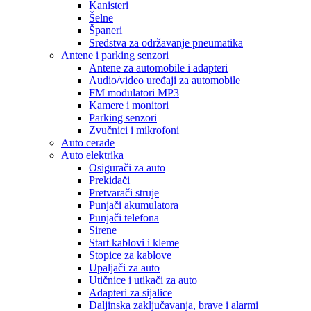
Kanisteri
Šelne
Španeri
Sredstva za održavanje pneumatika
Antene i parking senzori
Antene za automobile i adapteri
Audio/video uređaji za automobile
FM modulatori MP3
Kamere i monitori
Parking senzori
Zvučnici i mikrofoni
Auto cerade
Auto elektrika
Osigurači za auto
Prekidači
Pretvarači struje
Punjači akumulatora
Punjači telefona
Sirene
Start kablovi i kleme
Stopice za kablove
Upaljači za auto
Utičnice i utikači za auto
Adapteri za sijalice
Daljinska zaključavanja, brave i alarmi