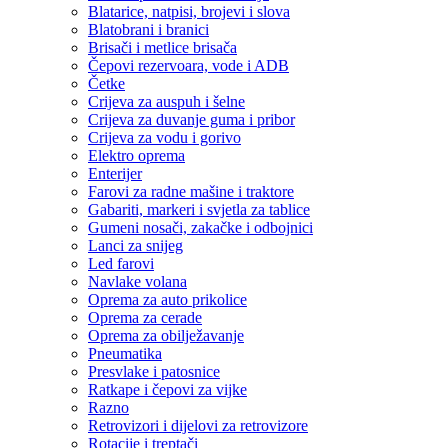
Blatarice, natpisi, brojevi i slova
Blatobrani i branici
Brisači i metlice brisača
Čepovi rezervoara, vode i ADB
Četke
Crijeva za auspuh i šelne
Crijeva za duvanje guma i pribor
Crijeva za vodu i gorivo
Elektro oprema
Enterijer
Farovi za radne mašine i traktore
Gabariti, markeri i svjetla za tablice
Gumeni nosači, zakačke i odbojnici
Lanci za snijeg
Led farovi
Navlake volana
Oprema za auto prikolice
Oprema za cerade
Oprema za obilježavanje
Pneumatika
Presvlake i patosnice
Ratkape i čepovi za vijke
Razno
Retrovizori i dijelovi za retrovizore
Rotacije i treptači