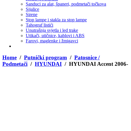
Sanduci za alat, španeri, podmetači točkova
Sijalice
Sirene
Stop lampe i stakla za stop lampe
Tahograf listići
Unutrašnja svjetla i led trake
Utikači, utičnice, kablovi i ABS
Farovi, maglenke i žmigavci
Home
/
Putnički program
/
Patosnice /
Podmetači
/
HYUNDAI
/ HYUNDAI Accent 2006-