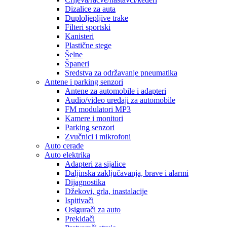
Dizalice za auta
Duploljepljive trake
Filteri sportski
Kanisteri
Plastične stege
Šelne
Španeri
Sredstva za održavanje pneumatika
Antene i parking senzori
Antene za automobile i adapteri
Audio/video uređaji za automobile
FM modulatori MP3
Kamere i monitori
Parking senzori
Zvučnici i mikrofoni
Auto cerade
Auto elektrika
Adapteri za sijalice
Daljinska zaključavanja, brave i alarmi
Dijagnostika
Džekovi, grla, inastalacije
Ispitivači
Osigurači za auto
Prekidači