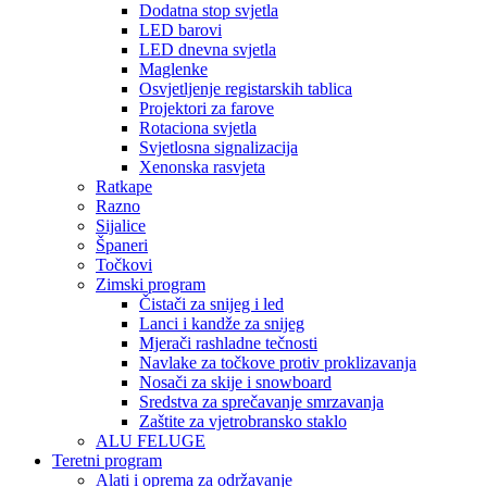
Dodatna stop svjetla
LED barovi
LED dnevna svjetla
Maglenke
Osvjetljenje registarskih tablica
Projektori za farove
Rotaciona svjetla
Svjetlosna signalizacija
Xenonska rasvjeta
Ratkape
Razno
Sijalice
Španeri
Točkovi
Zimski program
Čistači za snijeg i led
Lanci i kandže za snijeg
Mjerači rashladne tečnosti
Navlake za točkove protiv proklizavanja
Nosači za skije i snowboard
Sredstva za sprečavanje smrzavanja
Zaštite za vjetrobransko staklo
ALU FELUGE
Teretni program
Alati i oprema za održavanje