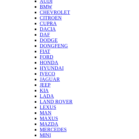
AUDI
BMW
CHEVROLET
CITROEN
CUPRA
DACIA
DAF
DODGE
DONGFENG
FIAT
FORD
HONDA
HYUNDAI
IVECO
JAGUAR
JEEP
KIA
LADA
LAND ROVER
LEXUS
MAN
MAXUS
MAZDA
MERCEDES
MINI