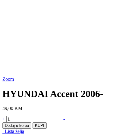
Zoom
HYUNDAI Accent 2006-
49,00
KM
HYUNDAI
+
-
Accent
Dodaj u korpu
KUPI
2006-
Lista želja
količine