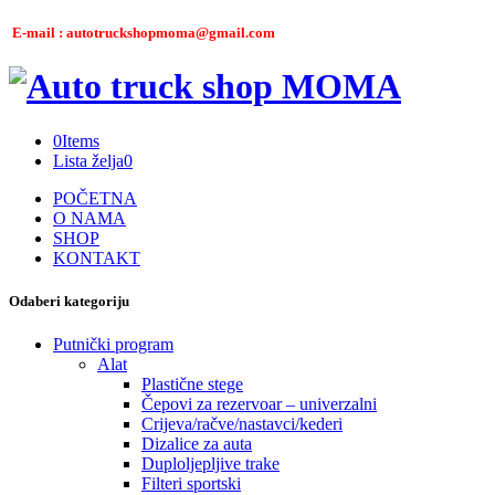
E-mail : autotruckshopmoma@gmail.com
0
Items
Lista želja
0
POČETNA
O NAMA
SHOP
KONTAKT
Odaberi kategoriju
Putnički program
Alat
Plastične stege
Čepovi za rezervoar – univerzalni
Crijeva/račve/nastavci/kederi
Dizalice za auta
Duploljepljive trake
Filteri sportski