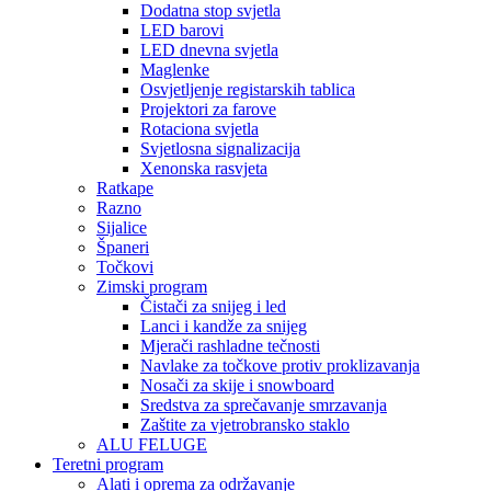
Dodatna stop svjetla
LED barovi
LED dnevna svjetla
Maglenke
Osvjetljenje registarskih tablica
Projektori za farove
Rotaciona svjetla
Svjetlosna signalizacija
Xenonska rasvjeta
Ratkape
Razno
Sijalice
Španeri
Točkovi
Zimski program
Čistači za snijeg i led
Lanci i kandže za snijeg
Mjerači rashladne tečnosti
Navlake za točkove protiv proklizavanja
Nosači za skije i snowboard
Sredstva za sprečavanje smrzavanja
Zaštite za vjetrobransko staklo
ALU FELUGE
Teretni program
Alati i oprema za održavanje