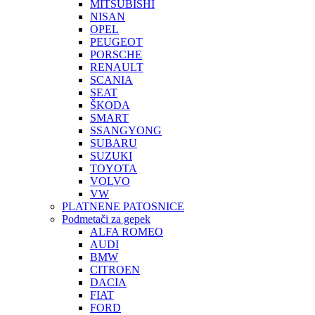
MITSUBISHI
NISAN
OPEL
PEUGEOT
PORSCHE
RENAULT
SCANIA
SEAT
ŠKODA
SMART
SSANGYONG
SUBARU
SUZUKI
TOYOTA
VOLVO
VW
PLATNENE PATOSNICE
Podmetači za gepek
ALFA ROMEO
AUDI
BMW
CITROEN
DACIA
FIAT
FORD