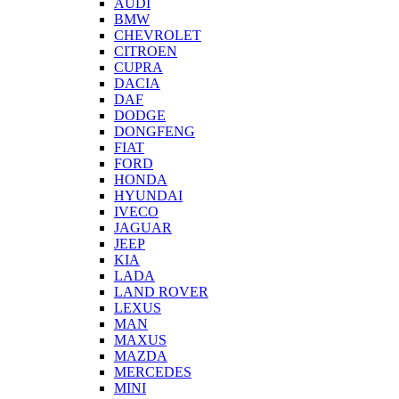
AUDI
BMW
CHEVROLET
CITROEN
CUPRA
DACIA
DAF
DODGE
DONGFENG
FIAT
FORD
HONDA
HYUNDAI
IVECO
JAGUAR
JEEP
KIA
LADA
LAND ROVER
LEXUS
MAN
MAXUS
MAZDA
MERCEDES
MINI