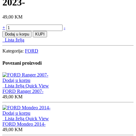
2023-
49,00
KM
FORD
+
-
Tourneo
Dodaj u korpu
KUPI
Courier
Lista želja
5seats
2023-
Kategorija:
FORD
količine
Povezani proizvodi
Dodaj u korpu
Lista želja
Quick View
FORD Ranger 2007-
49,00
KM
Dodaj u korpu
Lista želja
Quick View
FORD Mondeo 2014-
49,00
KM