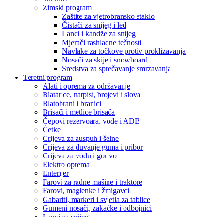
Zimski program
Zaštite za vjetrobransko staklo
Čistači za snijeg i led
Lanci i kandže za snijeg
Mjerači rashladne tečnosti
Navlake za točkove protiv proklizavanja
Nosači za skije i snowboard
Sredstva za sprečavanje smrzavanja
Teretni program
Alati i oprema za održavanje
Blatarice, natpisi, brojevi i slova
Blatobrani i branici
Brisači i metlice brisača
Čepovi rezervoara, vode i ADB
Četke
Crijeva za auspuh i šelne
Crijeva za duvanje guma i pribor
Crijeva za vodu i gorivo
Elektro oprema
Enterijer
Farovi za radne mašine i traktore
Farovi, maglenke i žmigavci
Gabariti, markeri i svjetla za tablice
Gumeni nosači, zakačke i odbojnici
Lanci za snijeg