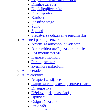
Dizalice za auta
Duploljepljive trake
Filteri sportski
Kanisteri
Plastične stege
Šelne
Španeri
Sredstva za održavanje pneumatika
Antene i parking senzori
Antene za automobile i adapteri
Audio/video uređaji za automobile
FM modulatori MP3
Kamere i monitori
Parking senzori
Zvučnici i mikrofoni
Auto cerade
Auto elektrika
Adapteri za sijalice
Daljinska zaključavanja, brave i alarmi
Dijagnostika
Džekovi, grla, inastalacije
Ispitivači
Osigurači za auto
Prekidači