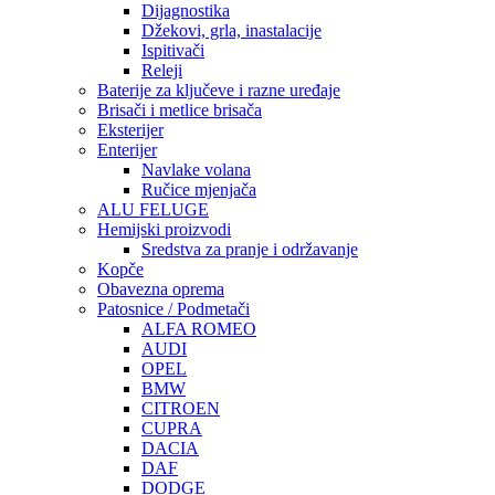
Dijagnostika
Džekovi, grla, inastalacije
Ispitivači
Releji
Baterije za ključeve i razne uređaje
Brisači i metlice brisača
Eksterijer
Enterijer
Navlake volana
Ručice mjenjača
ALU FELUGE
Hemijski proizvodi
Sredstva za pranje i održavanje
Kopče
Obavezna oprema
Patosnice / Podmetači
ALFA ROMEO
AUDI
OPEL
BMW
CITROEN
CUPRA
DACIA
DAF
DODGE