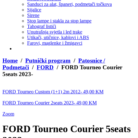
Sanduci za alat, španeri, podmetači točkova
Sijalice
Sirene
Stop lampe i stakla za stop lampe
Tahograf listići
Unutrašnja svjetla i led trake
Utikači, utičnice, kablovi i ABS
Farovi, maglenke i žmigavci
Home
/
Putnički program
/
Patosnice /
Podmetači
/
FORD
/ FORD Tourneo Courier
5seats 2023-
FORD Tourneo Custom (1+1) 2m 2012-
49,00
KM
FORD Tourneo Courier 2seats 2023-
49,00
KM
Zoom
FORD Tourneo Courier 5seats