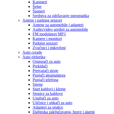
Kanisteri
Šelne
Španeri
Sredstva za održavanje pneumatika
Antene i parking senzori
Antene za automobile i adapteri
Audio/video uređaji za automobile
FM modulatori MP3
Kamere i monitori
Parking senzori
Zvučnici i mikrofoni
Auto cerade
Auto elektrika
Osigurači za auto
Prekidači
Pretvarači struje
Punjači akumulatora
Punjači telefona
Sirene
Start kablovi i kleme
Stopice za kablove
Upaljači za auto
Utičnice i utikači za auto
Adapteri za sijalice
Daljinska zaključavanja, brave i alarmi