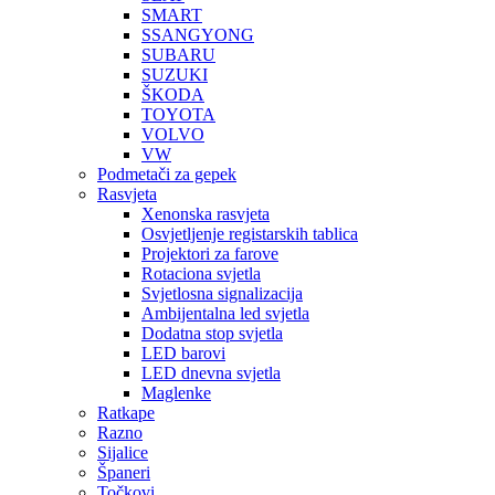
SMART
SSANGYONG
SUBARU
SUZUKI
ŠKODA
TOYOTA
VOLVO
VW
Podmetači za gepek
Rasvjeta
Xenonska rasvjeta
Osvjetljenje registarskih tablica
Projektori za farove
Rotaciona svjetla
Svjetlosna signalizacija
Ambijentalna led svjetla
Dodatna stop svjetla
LED barovi
LED dnevna svjetla
Maglenke
Ratkape
Razno
Sijalice
Španeri
Točkovi