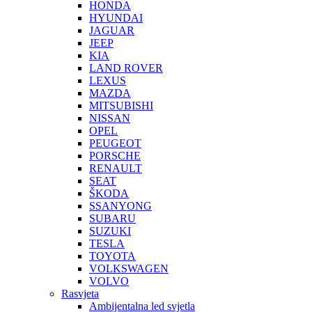
HONDA
HYUNDAI
JAGUAR
JEEP
KIA
LAND ROVER
LEXUS
MAZDA
MITSUBISHI
NISSAN
OPEL
PEUGEOT
PORSCHE
RENAULT
SEAT
ŠKODA
SSANYONG
SUBARU
SUZUKI
TESLA
TOYOTA
VOLKSWAGEN
VOLVO
Rasvjeta
Ambijentalna led svjetla