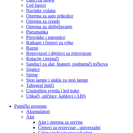
Led farovi
Navlake volana
Oprema za auto prikolice
Oprema za cerade
Oprema za obilježavanje
Pneumatika
Presvlake i patosnice
Ratkape i čepovi za vijke
Razno
Retrovizori i dijelovi za retrovizore
Rotacije i treptači
Sanduci za alat, španeri, podmetači točkova
Sijalice
Sirene
Stop lampe i stakla za stop lampe
Tahograf listići
Unutrašnja svjetla i led trake
Utikači, utičnice, kablovi i ABS
Putnički program
Akumulatori
Alat
Alat i oprema za servise
Čepovi za rezervoar - univerzalni
Crijeva/račve/nastavci/kederi