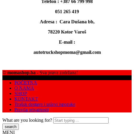
Telefon : +387 66 799 998
051 265 419
Adresa : Cara Dušana bb,
78220 Kotor Varoš
E-mail :
autotruckshopmoma@gmail.com
©
momashop.ba
- Sva prava zadržana!
POČETNA
O NAMA
SHOP
KONTAKT
Trošak dostave i uslovi isporuke
Pravila privatnosti
What are you looking for?
MENI