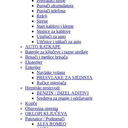
Pretvarači struje
Punjači akumulatora
Punjači telefona
Releji
Sirene
Start kablovi i kleme
Stopice za kablove
Upaljači za auto
Utičnice i utikači za auto
AUTO RATKAPE
Baterije za ključeve i razne uređaje
Brisači i metlice brisača
Eksterijer
Enterijer
Navlake volana
PRESVLAKE ZA SJEDISTA
Ručice mjenjača
Hemijski proizvodi
BENZIN / DIZEL ADITIVI
Sredstva za pranje i održavanje
Kopče
Obavezna oprema
OKLOPI KLJUČEVA
Patosnice / Podmetači
ALFA ROMEO