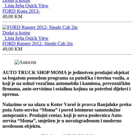
Dodaj u korpu
Lista želja
Quick View
FORD Kuga 2013-
49,00
KM
Dodaj u korpu
Lista želja
Quick View
FORD Ranger 2012- Single Cab 2m
49,00
KM
AUTO TRUCK SHOP MOMA je jedinstven prodajni objekat
sa bogatom ponudom programa za putnička i teretna vozila, a
koji je na usluzi vozačima automobila i kamiona, prevozničkim
firmama, auto-servisima i ostalima kojima su potrebni dijelovi i
oprema.
Nalazimo se na ulazu u Kotor Varoš iz pravca Banjaluke preko
puta Auto-servisa “Moma” i pored istoimene samouslužne
autopranice. Prodajni centar, koji je nova poslovnica Auto-
servisa “Moma”, smješten je u novoizgrađenom i moderno
uređenom objektu.