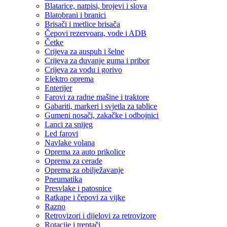
Blatarice, natpisi, brojevi i slova
Blatobrani i branici
Brisači i metlice brisača
Čepovi rezervoara, vode i ADB
Četke
Crijeva za auspuh i šelne
Crijeva za duvanje guma i pribor
Crijeva za vodu i gorivo
Elektro oprema
Enterijer
Farovi za radne mašine i traktore
Gabariti, markeri i svjetla za tablice
Gumeni nosači, zakačke i odbojnici
Lanci za snijeg
Led farovi
Navlake volana
Oprema za auto prikolice
Oprema za cerade
Oprema za obilježavanje
Pneumatika
Presvlake i patosnice
Ratkape i čepovi za vijke
Razno
Retrovizori i dijelovi za retrovizore
Rotacije i treptači