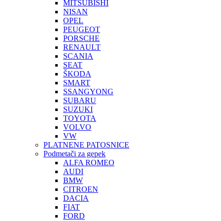
MITSUBISHI
NISAN
OPEL
PEUGEOT
PORSCHE
RENAULT
SCANIA
SEAT
ŠKODA
SMART
SSANGYONG
SUBARU
SUZUKI
TOYOTA
VOLVO
VW
PLATNENE PATOSNICE
Podmetači za gepek
ALFA ROMEO
AUDI
BMW
CITROEN
DACIA
FIAT
FORD