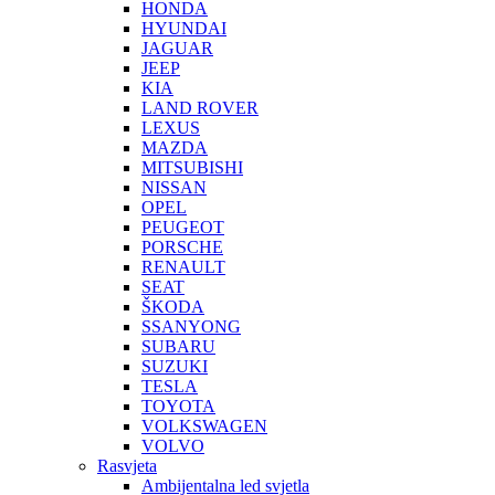
HONDA
HYUNDAI
JAGUAR
JEEP
KIA
LAND ROVER
LEXUS
MAZDA
MITSUBISHI
NISSAN
OPEL
PEUGEOT
PORSCHE
RENAULT
SEAT
ŠKODA
SSANYONG
SUBARU
SUZUKI
TESLA
TOYOTA
VOLKSWAGEN
VOLVO
Rasvjeta
Ambijentalna led svjetla