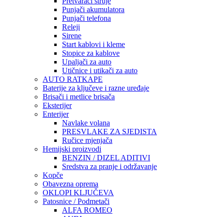
Pretvarači struje
Punjači akumulatora
Punjači telefona
Releji
Sirene
Start kablovi i kleme
Stopice za kablove
Upaljači za auto
Utičnice i utikači za auto
AUTO RATKAPE
Baterije za ključeve i razne uređaje
Brisači i metlice brisača
Eksterijer
Enterijer
Navlake volana
PRESVLAKE ZA SJEDISTA
Ručice mjenjača
Hemijski proizvodi
BENZIN / DIZEL ADITIVI
Sredstva za pranje i održavanje
Kopče
Obavezna oprema
OKLOPI KLJUČEVA
Patosnice / Podmetači
ALFA ROMEO