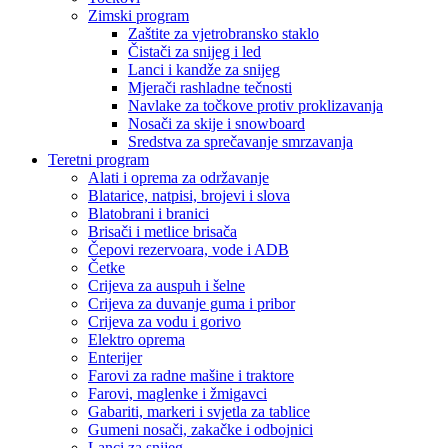
Zimski program
Zaštite za vjetrobransko staklo
Čistači za snijeg i led
Lanci i kandže za snijeg
Mjerači rashladne tečnosti
Navlake za točkove protiv proklizavanja
Nosači za skije i snowboard
Sredstva za sprečavanje smrzavanja
Teretni program
Alati i oprema za održavanje
Blatarice, natpisi, brojevi i slova
Blatobrani i branici
Brisači i metlice brisača
Čepovi rezervoara, vode i ADB
Četke
Crijeva za auspuh i šelne
Crijeva za duvanje guma i pribor
Crijeva za vodu i gorivo
Elektro oprema
Enterijer
Farovi za radne mašine i traktore
Farovi, maglenke i žmigavci
Gabariti, markeri i svjetla za tablice
Gumeni nosači, zakačke i odbojnici
Lanci za snijeg