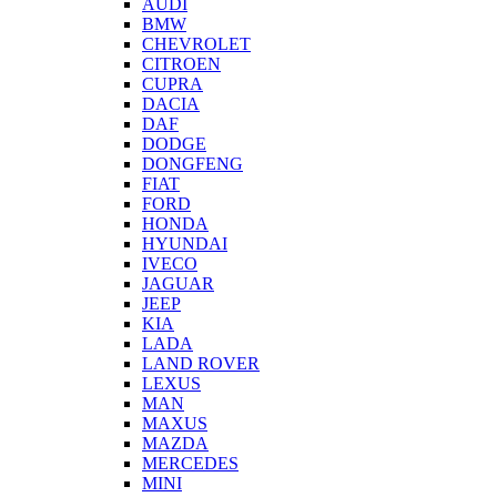
AUDI
BMW
CHEVROLET
CITROEN
CUPRA
DACIA
DAF
DODGE
DONGFENG
FIAT
FORD
HONDA
HYUNDAI
IVECO
JAGUAR
JEEP
KIA
LADA
LAND ROVER
LEXUS
MAN
MAXUS
MAZDA
MERCEDES
MINI