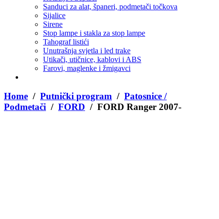
Sanduci za alat, španeri, podmetači točkova
Sijalice
Sirene
Stop lampe i stakla za stop lampe
Tahograf listići
Unutrašnja svjetla i led trake
Utikači, utičnice, kablovi i ABS
Farovi, maglenke i žmigavci
Home
/
Putnički program
/
Patosnice /
Podmetači
/
FORD
/ FORD Ranger 2007-