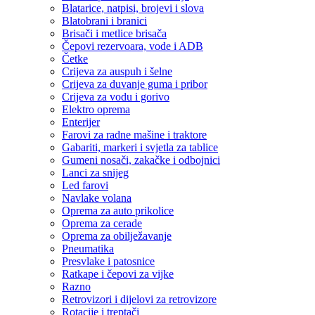
Blatarice, natpisi, brojevi i slova
Blatobrani i branici
Brisači i metlice brisača
Čepovi rezervoara, vode i ADB
Četke
Crijeva za auspuh i šelne
Crijeva za duvanje guma i pribor
Crijeva za vodu i gorivo
Elektro oprema
Enterijer
Farovi za radne mašine i traktore
Gabariti, markeri i svjetla za tablice
Gumeni nosači, zakačke i odbojnici
Lanci za snijeg
Led farovi
Navlake volana
Oprema za auto prikolice
Oprema za cerade
Oprema za obilježavanje
Pneumatika
Presvlake i patosnice
Ratkape i čepovi za vijke
Razno
Retrovizori i dijelovi za retrovizore
Rotacije i treptači