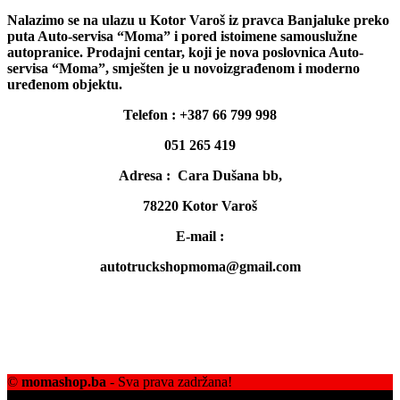
Nalazimo se na ulazu u Kotor Varoš iz pravca Banjaluke preko
puta Auto-servisa “Moma” i pored istoimene samouslužne
autopranice. Prodajni centar, koji je nova poslovnica Auto-
servisa “Moma”, smješten je u novoizgrađenom i moderno
uređenom objektu.
Telefon : +387 66 799 998
051 265 419
Adresa : Cara Dušana bb,
78220 Kotor Varoš
E-mail :
autotruckshopmoma@gmail.com
©
momashop.ba
- Sva prava zadržana!