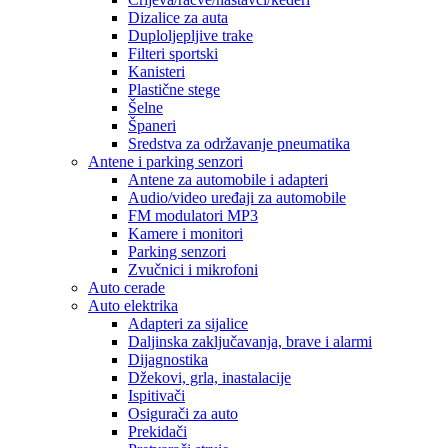
Dizalice za auta
Duploljepljive trake
Filteri sportski
Kanisteri
Plastične stege
Šelne
Španeri
Sredstva za održavanje pneumatika
Antene i parking senzori
Antene za automobile i adapteri
Audio/video uređaji za automobile
FM modulatori MP3
Kamere i monitori
Parking senzori
Zvučnici i mikrofoni
Auto cerade
Auto elektrika
Adapteri za sijalice
Daljinska zaključavanja, brave i alarmi
Dijagnostika
Džekovi, grla, inastalacije
Ispitivači
Osigurači za auto
Prekidači