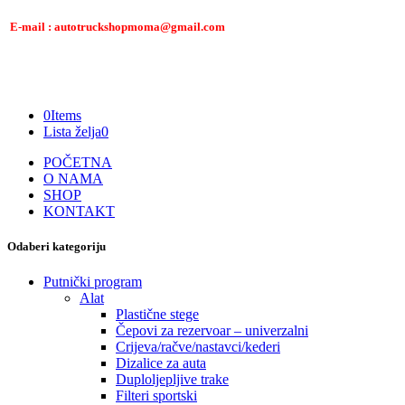
E-mail : autotruckshopmoma@gmail.com
0
Items
Lista želja
0
POČETNA
O NAMA
SHOP
KONTAKT
Odaberi kategoriju
Putnički program
Alat
Plastične stege
Čepovi za rezervoar – univerzalni
Crijeva/račve/nastavci/kederi
Dizalice za auta
Duploljepljive trake
Filteri sportski