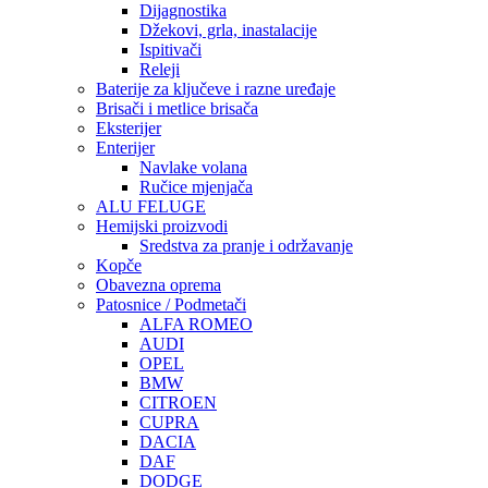
Dijagnostika
Džekovi, grla, inastalacije
Ispitivači
Releji
Baterije za ključeve i razne uređaje
Brisači i metlice brisača
Eksterijer
Enterijer
Navlake volana
Ručice mjenjača
ALU FELUGE
Hemijski proizvodi
Sredstva za pranje i održavanje
Kopče
Obavezna oprema
Patosnice / Podmetači
ALFA ROMEO
AUDI
OPEL
BMW
CITROEN
CUPRA
DACIA
DAF
DODGE