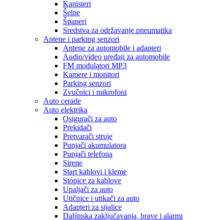
Kanisteri
Šelne
Španeri
Sredstva za održavanje pneumatika
Antene i parking senzori
Antene za automobile i adapteri
Audio/video uređaji za automobile
FM modulatori MP3
Kamere i monitori
Parking senzori
Zvučnici i mikrofoni
Auto cerade
Auto elektrika
Osigurači za auto
Prekidači
Pretvarači struje
Punjači akumulatora
Punjači telefona
Sirene
Start kablovi i kleme
Stopice za kablove
Upaljači za auto
Utičnice i utikači za auto
Adapteri za sijalice
Daljinska zaključavanja, brave i alarmi