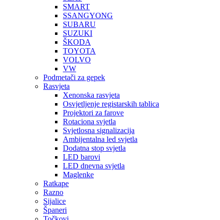
SMART
SSANGYONG
SUBARU
SUZUKI
ŠKODA
TOYOTA
VOLVO
VW
Podmetači za gepek
Rasvjeta
Xenonska rasvjeta
Osvjetljenje registarskih tablica
Projektori za farove
Rotaciona svjetla
Svjetlosna signalizacija
Ambijentalna led svjetla
Dodatna stop svjetla
LED barovi
LED dnevna svjetla
Maglenke
Ratkape
Razno
Sijalice
Španeri
Točkovi