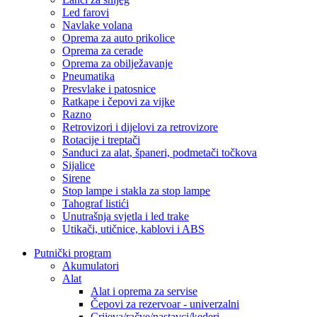
Led farovi
Navlake volana
Oprema za auto prikolice
Oprema za cerade
Oprema za obilježavanje
Pneumatika
Presvlake i patosnice
Ratkape i čepovi za vijke
Razno
Retrovizori i dijelovi za retrovizore
Rotacije i treptači
Sanduci za alat, španeri, podmetači točkova
Sijalice
Sirene
Stop lampe i stakla za stop lampe
Tahograf listići
Unutrašnja svjetla i led trake
Utikači, utičnice, kablovi i ABS
Putnički program
Akumulatori
Alat
Alat i oprema za servise
Čepovi za rezervoar - univerzalni
Crijeva/račve/nastavci/kederi