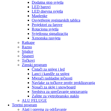
Dodatna stop svjetla
LED barovi
LED dnevna svjetla
Maglenke
Osvjetljenje registarskih tablica
Projektori za farove
Rotaciona svjetla
Svjetlosna signalizacija
Xenonska rasvjeta
Ratkape
Razno
Sijalice
Španeri
Točkovi
Zimski program
Čistači za snijeg i led
Lanci i kandže za snijeg
Mjerači rashladne tečnosti
Navlake za točkove protiv proklizavanja
Nosači za skije i snowboard
Sredstva za sprečavanje smrzavanja
Zaštite za vjetrobransko staklo
ALU FELUGE
Teretni program
Alati i oprema za održavanje