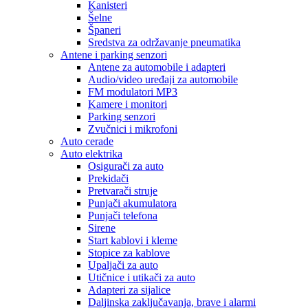
Kanisteri
Šelne
Španeri
Sredstva za održavanje pneumatika
Antene i parking senzori
Antene za automobile i adapteri
Audio/video uređaji za automobile
FM modulatori MP3
Kamere i monitori
Parking senzori
Zvučnici i mikrofoni
Auto cerade
Auto elektrika
Osigurači za auto
Prekidači
Pretvarači struje
Punjači akumulatora
Punjači telefona
Sirene
Start kablovi i kleme
Stopice za kablove
Upaljači za auto
Utičnice i utikači za auto
Adapteri za sijalice
Daljinska zaključavanja, brave i alarmi