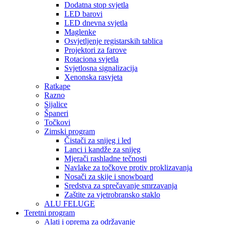
Dodatna stop svjetla
LED barovi
LED dnevna svjetla
Maglenke
Osvjetljenje registarskih tablica
Projektori za farove
Rotaciona svjetla
Svjetlosna signalizacija
Xenonska rasvjeta
Ratkape
Razno
Sijalice
Španeri
Točkovi
Zimski program
Čistači za snijeg i led
Lanci i kandže za snijeg
Mjerači rashladne tečnosti
Navlake za točkove protiv proklizavanja
Nosači za skije i snowboard
Sredstva za sprečavanje smrzavanja
Zaštite za vjetrobransko staklo
ALU FELUGE
Teretni program
Alati i oprema za održavanje