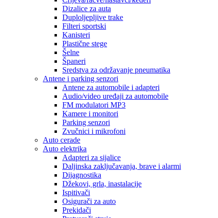
Dizalice za auta
Duploljepljive trake
Filteri sportski
Kanisteri
Plastične stege
Šelne
Španeri
Sredstva za održavanje pneumatika
Antene i parking senzori
Antene za automobile i adapteri
Audio/video uređaji za automobile
FM modulatori MP3
Kamere i monitori
Parking senzori
Zvučnici i mikrofoni
Auto cerade
Auto elektrika
Adapteri za sijalice
Daljinska zaključavanja, brave i alarmi
Dijagnostika
Džekovi, grla, inastalacije
Ispitivači
Osigurači za auto
Prekidači