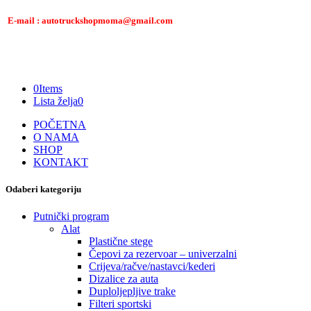
E-mail : autotruckshopmoma@gmail.com
0
Items
Lista želja
0
POČETNA
O NAMA
SHOP
KONTAKT
Odaberi kategoriju
Putnički program
Alat
Plastične stege
Čepovi za rezervoar – univerzalni
Crijeva/račve/nastavci/kederi
Dizalice za auta
Duploljepljive trake
Filteri sportski