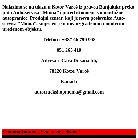
Nalazimo se na ulazu u Kotor Varoš iz pravca Banjaluke preko
puta Auto-servisa “Moma” i pored istoimene samouslužne
autopranice. Prodajni centar, koji je nova poslovnica Auto-
servisa “Moma”, smješten je u novoizgrađenom i moderno
uređenom objektu.
Telefon : +387 66 799 998
051 265 419
Adresa : Cara Dušana bb,
78220 Kotor Varoš
E-mail :
autotruckshopmoma@gmail.com
©
momashop.ba
- Sva prava zadržana!