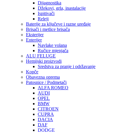
Dijagnostika
Džekovi, grla, inastalacije
Ispitivači
Releji
Baterije za ključeve i razne uređaje
Brisači i metlice brisača
Eksterijer
Enterijer
Navlake volana
Ručice mjenjača
ALU FELUGE
Hemijski proizvodi
Sredstva za pranje i održavanje
Kopče
Obavezna oprema
Patosnice / Podmetači
ALFA ROMEO
AUDI
OPEL
BMW
CITROEN
CUPRA
DACIA
DAF
DODGE