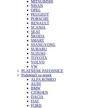
MITSUBISHI
NISAN
OPEL
PEUGEOT
PORSCHE
RENAULT
SCANIA
SEAT
ŠKODA
SMART
SSANGYONG
SUBARU
SUZUKI
TOYOTA
VOLVO
VW
PLATNENE PATOSNICE
Podmetači za gepek
ALFA ROMEO
AUDI
BMW
CITROEN
DACIA
FIAT
FORD