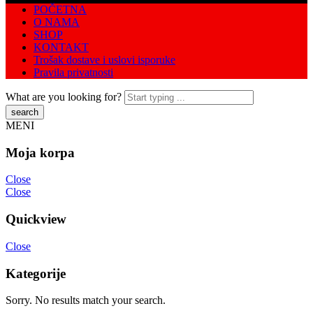
POČETNA
O NAMA
SHOP
KONTAKT
Trošak dostave i uslovi isporuke
Pravila privatnosti
What are you looking for?
MENI
Moja korpa
Close
Close
Quickview
Close
Kategorije
Sorry. No results match your search.