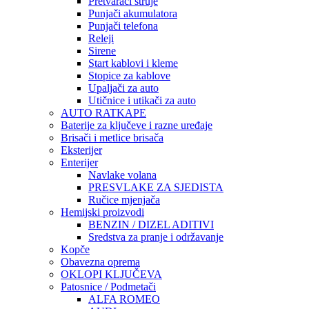
Pretvarači struje
Punjači akumulatora
Punjači telefona
Releji
Sirene
Start kablovi i kleme
Stopice za kablove
Upaljači za auto
Utičnice i utikači za auto
AUTO RATKAPE
Baterije za ključeve i razne uređaje
Brisači i metlice brisača
Eksterijer
Enterijer
Navlake volana
PRESVLAKE ZA SJEDISTA
Ručice mjenjača
Hemijski proizvodi
BENZIN / DIZEL ADITIVI
Sredstva za pranje i održavanje
Kopče
Obavezna oprema
OKLOPI KLJUČEVA
Patosnice / Podmetači
ALFA ROMEO