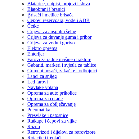
Blatarice, natpisi, brojevi i slova
Blatobrani i branici
Brisači i metlice brisača
Čepovi rezervoara, vode i ADB
Četke
Crijeva za auspuh i šelne
Crijeva za duvanje guma i pribor
Crijeva za vodu i gorivo
Elektro oprema
Enterijer
Farovi za radne mašine i traktore
Gabariti, markeri i svjetla za tablice
Gumeni nosači, zakačke i odbojnici
Lanci za snijeg
Led farovi
Navlake volana
Oprema za auto prikolice
Oprema za cerade
Oprema za obilježavanje
Pneumatika
Presvlake i patosnice
Ratkape i čepovi za vijke
Razno
Retrovizori i dijelovi za retrovizore
Rotacije i treptači