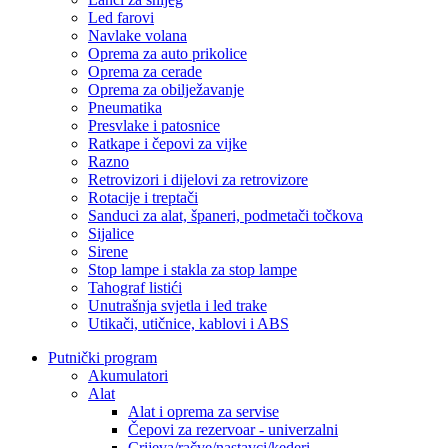
Led farovi
Navlake volana
Oprema za auto prikolice
Oprema za cerade
Oprema za obilježavanje
Pneumatika
Presvlake i patosnice
Ratkape i čepovi za vijke
Razno
Retrovizori i dijelovi za retrovizore
Rotacije i treptači
Sanduci za alat, španeri, podmetači točkova
Sijalice
Sirene
Stop lampe i stakla za stop lampe
Tahograf listići
Unutrašnja svjetla i led trake
Utikači, utičnice, kablovi i ABS
Putnički program
Akumulatori
Alat
Alat i oprema za servise
Čepovi za rezervoar - univerzalni
Crijeva/račve/nastavci/kederi