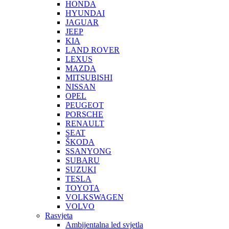
HONDA
HYUNDAI
JAGUAR
JEEP
KIA
LAND ROVER
LEXUS
MAZDA
MITSUBISHI
NISSAN
OPEL
PEUGEOT
PORSCHE
RENAULT
SEAT
ŠKODA
SSANYONG
SUBARU
SUZUKI
TESLA
TOYOTA
VOLKSWAGEN
VOLVO
Rasvjeta
Ambijentalna led svjetla