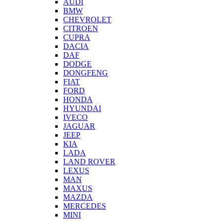
AUDI
BMW
CHEVROLET
CITROEN
CUPRA
DACIA
DAF
DODGE
DONGFENG
FIAT
FORD
HONDA
HYUNDAI
IVECO
JAGUAR
JEEP
KIA
LADA
LAND ROVER
LEXUS
MAN
MAXUS
MAZDA
MERCEDES
MINI