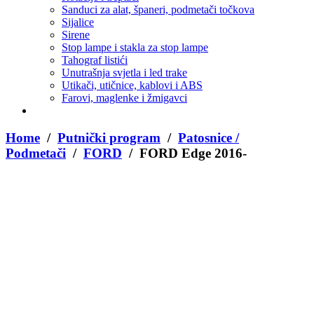
Sanduci za alat, španeri, podmetači točkova
Sijalice
Sirene
Stop lampe i stakla za stop lampe
Tahograf listići
Unutrašnja svjetla i led trake
Utikači, utičnice, kablovi i ABS
Farovi, maglenke i žmigavci
Home
/
Putnički program
/
Patosnice /
Podmetači
/
FORD
/ FORD Edge 2016-