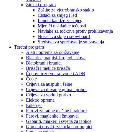
Zimski program
Zaštite za vjetrobransko staklo
Čistači za snijeg i led
Lanci i kandže za snijeg
Mjerači rashladne tečnosti
Navlake za točkove protiv proklizavanja
Nosači za skije i snowboard
Sredstva za sprečavanje smrzavanja
Teretni program
Alati i oprema za održavanje
Blatarice, natpisi, brojevi i slova
Blatobrani i branici
Brisači i metlice brisača
Čepovi rezervoara, vode i ADB
Četke
Crijeva za auspuh i šelne
Crijeva za duvanje guma i pribor
Crijeva za vodu i gorivo
Elektro oprema
Enterijer
Farovi za radne mašine i traktore
Farovi, maglenke i žmigavci
Gabariti, markeri i svjetla za tablice
Gumeni nosači, zakačke i odbojnici
Lanci za snijeg