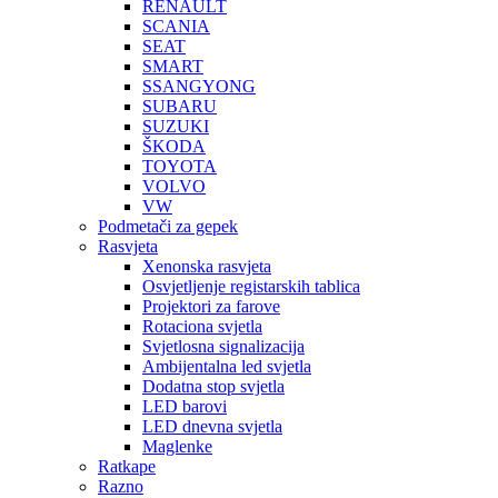
RENAULT
SCANIA
SEAT
SMART
SSANGYONG
SUBARU
SUZUKI
ŠKODA
TOYOTA
VOLVO
VW
Podmetači za gepek
Rasvjeta
Xenonska rasvjeta
Osvjetljenje registarskih tablica
Projektori za farove
Rotaciona svjetla
Svjetlosna signalizacija
Ambijentalna led svjetla
Dodatna stop svjetla
LED barovi
LED dnevna svjetla
Maglenke
Ratkape
Razno