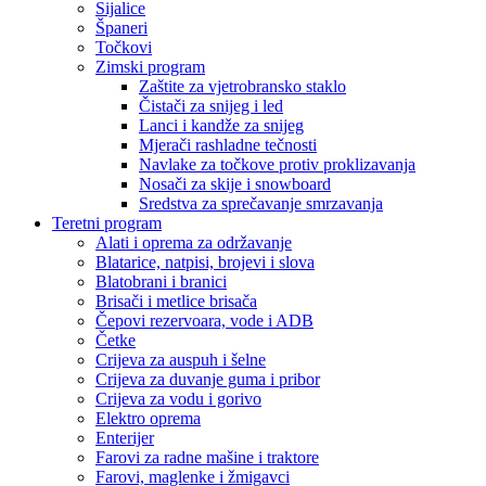
Sijalice
Španeri
Točkovi
Zimski program
Zaštite za vjetrobransko staklo
Čistači za snijeg i led
Lanci i kandže za snijeg
Mjerači rashladne tečnosti
Navlake za točkove protiv proklizavanja
Nosači za skije i snowboard
Sredstva za sprečavanje smrzavanja
Teretni program
Alati i oprema za održavanje
Blatarice, natpisi, brojevi i slova
Blatobrani i branici
Brisači i metlice brisača
Čepovi rezervoara, vode i ADB
Četke
Crijeva za auspuh i šelne
Crijeva za duvanje guma i pribor
Crijeva za vodu i gorivo
Elektro oprema
Enterijer
Farovi za radne mašine i traktore
Farovi, maglenke i žmigavci