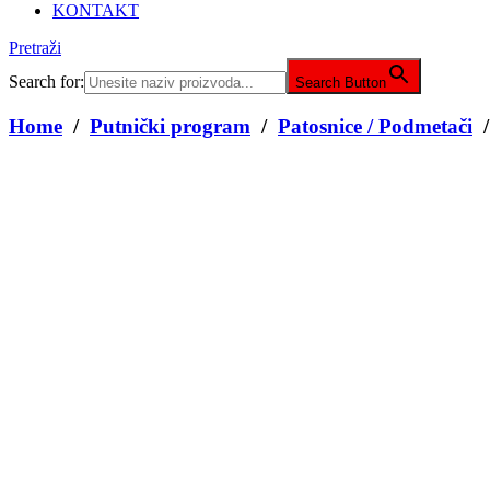
KONTAKT
Pretraži
Search for:
Search Button
Home
/
Putnički program
/
Patosnice / Podmetači