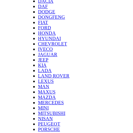
DACIA
DAF
DODGE
DONGFENG
FIAT
FORD
HONDA
HYUNDAI
CHEVROLET
IVECO
JAGUAR
JEEP
KIA
LADA
LAND ROVER
LEXUS
MAN
MAXUS
MAZDA
MERCEDES
MINI
MITSUBISHI
NISAN
PEUGEOT
PORSCHE