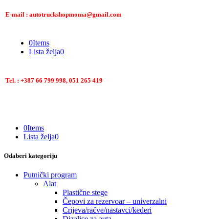
E-mail : autotruckshopmoma@gmail.com
0
Items
Lista želja
0
Tel. : +387 66 799 998, 051 265 419
0
Items
Lista želja
0
Odaberi kategoriju
Putnički program
Alat
Plastične stege
Čepovi za rezervoar – univerzalni
Crijeva/račve/nastavci/kederi
Dizalice za auta