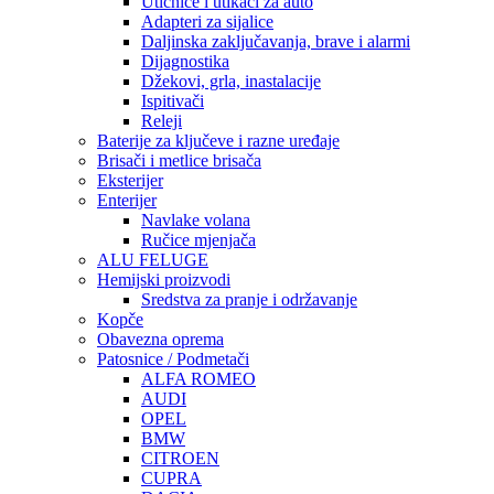
Utičnice i utikači za auto
Adapteri za sijalice
Daljinska zaključavanja, brave i alarmi
Dijagnostika
Džekovi, grla, inastalacije
Ispitivači
Releji
Baterije za ključeve i razne uređaje
Brisači i metlice brisača
Eksterijer
Enterijer
Navlake volana
Ručice mjenjača
ALU FELUGE
Hemijski proizvodi
Sredstva za pranje i održavanje
Kopče
Obavezna oprema
Patosnice / Podmetači
ALFA ROMEO
AUDI
OPEL
BMW
CITROEN
CUPRA