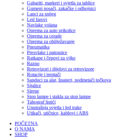
Gabariti, markeri i svjetla za tablice
Gumeni nosači, zakačke i odbojnici
Lanci za snijeg
Led farovi
Navlake volana
Oprema za auto prikolice
Oprema za cerade
Oprema za obilježavanje
Pneumatika
Presvlake i patosnice
Ratkape i čepovi za vijke
Razno
Retrovizori i dijelovi za retrovizore
Rotacije i treptači
Sanduci za alat, španeri, podmetači točkova
Sijalice
Sirene
Stop lampe i stakla za stop lampe
Tahograf listići
Unutrašnja svjetla i led trake
Utikači, utičnice, kablovi i ABS
POČETNA
O NAMA
SHOP