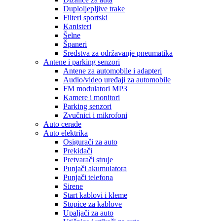
Duploljepljive trake
Filteri sportski
Kanisteri
Šelne
Španeri
Sredstva za održavanje pneumatika
Antene i parking senzori
Antene za automobile i adapteri
Audio/video uređaji za automobile
FM modulatori MP3
Kamere i monitori
Parking senzori
Zvučnici i mikrofoni
Auto cerade
Auto elektrika
Osigurači za auto
Prekidači
Pretvarači struje
Punjači akumulatora
Punjači telefona
Sirene
Start kablovi i kleme
Stopice za kablove
Upaljači za auto