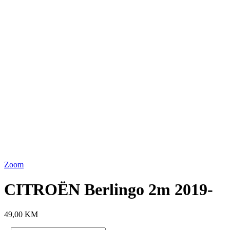
2m
Lista želja
2019-
količine
Kategorija:
CITROEN
Povezani proizvodi
Dodaj u korpu
Lista želja
Quick View