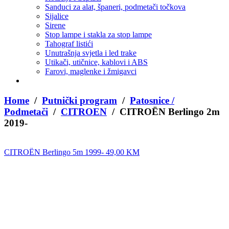
Sanduci za alat, španeri, podmetači točkova
Sijalice
Sirene
Stop lampe i stakla za stop lampe
Tahograf listići
Unutrašnja svjetla i led trake
Utikači, utičnice, kablovi i ABS
Farovi, maglenke i žmigavci
Home
/
Putnički program
/
Patosnice /
Podmetači
/
CITROEN
/ CITROËN Berlingo 2m
2019-
CITROËN Berlingo 5m 1999-
49,00
KM
CITROËN Berlingo 2m 2008-
49,00
KM