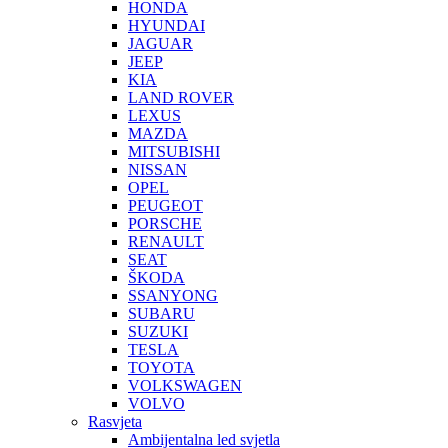
HONDA
HYUNDAI
JAGUAR
JEEP
KIA
LAND ROVER
LEXUS
MAZDA
MITSUBISHI
NISSAN
OPEL
PEUGEOT
PORSCHE
RENAULT
SEAT
ŠKODA
SSANYONG
SUBARU
SUZUKI
TESLA
TOYOTA
VOLKSWAGEN
VOLVO
Rasvjeta
Ambijentalna led svjetla