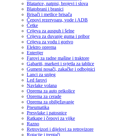
Blatarice, natpisi, brojevi i slova
Blatobrani i branici
Brisači i metlice brisača
Čepovi rezervoara, vode i ADB
Četke
Crijeva za auspuh i šelne
Crijeva za duvanje guma i pribor
Crijeva za vodu i gorivo
Elektro oprema
Enterijer
Farovi za radne mašine i traktore
Gabariti, markeri i svjetla za tablice
Gumeni nosači, zakačke i odbojnici
Lanci za snijeg
Led farovi
Navlake volana
Oprema za auto prikolice
Oprema za cerade
Oprema za obilježavanje
Pneumatika
Presvlake i patosnice
Ratkape i čepovi za vijke
Razno
Retrovizori i dijelovi za retrovizore
Rotacije i treptači