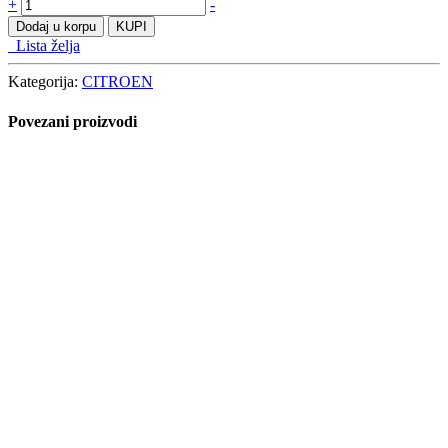
CITROËN C1 2005-
49,00
KM
Dodaj u korpu
Lista želja
Quick View
CITROËN C4 Cactus 2014-
49,00
KM