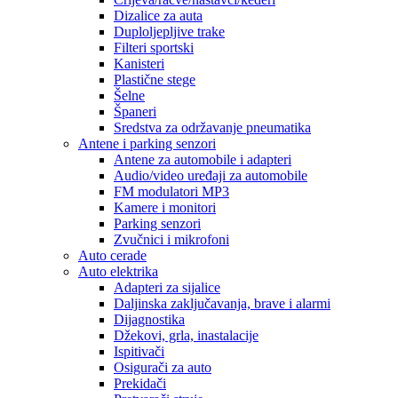
Dizalice za auta
Duploljepljive trake
Filteri sportski
Kanisteri
Plastične stege
Šelne
Španeri
Sredstva za održavanje pneumatika
Antene i parking senzori
Antene za automobile i adapteri
Audio/video uređaji za automobile
FM modulatori MP3
Kamere i monitori
Parking senzori
Zvučnici i mikrofoni
Auto cerade
Auto elektrika
Adapteri za sijalice
Daljinska zaključavanja, brave i alarmi
Dijagnostika
Džekovi, grla, inastalacije
Ispitivači
Osigurači za auto
Prekidači