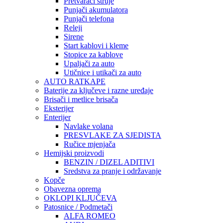
Pretvarači struje
Punjači akumulatora
Punjači telefona
Releji
Sirene
Start kablovi i kleme
Stopice za kablove
Upaljači za auto
Utičnice i utikači za auto
AUTO RATKAPE
Baterije za ključeve i razne uređaje
Brisači i metlice brisača
Eksterijer
Enterijer
Navlake volana
PRESVLAKE ZA SJEDISTA
Ručice mjenjača
Hemijski proizvodi
BENZIN / DIZEL ADITIVI
Sredstva za pranje i održavanje
Kopče
Obavezna oprema
OKLOPI KLJUČEVA
Patosnice / Podmetači
ALFA ROMEO