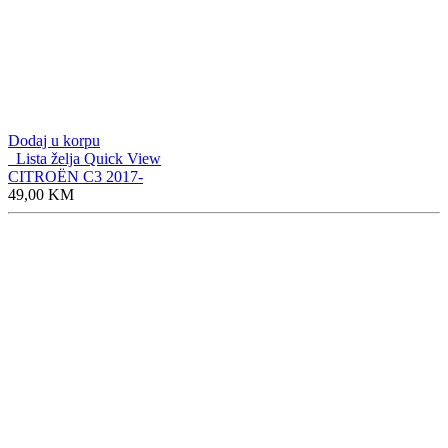
Dodaj u korpu
Lista želja
Quick View
CITROËN C5 2002-
49,00
KM
Dodaj u korpu