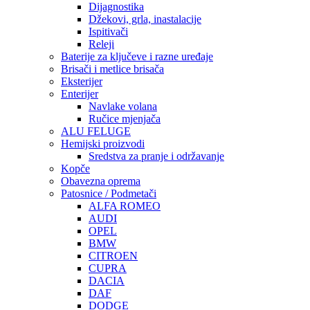
Dijagnostika
Džekovi, grla, inastalacije
Ispitivači
Releji
Baterije za ključeve i razne uređaje
Brisači i metlice brisača
Eksterijer
Enterijer
Navlake volana
Ručice mjenjača
ALU FELUGE
Hemijski proizvodi
Sredstva za pranje i održavanje
Kopče
Obavezna oprema
Patosnice / Podmetači
ALFA ROMEO
AUDI
OPEL
BMW
CITROEN
CUPRA
DACIA
DAF
DODGE