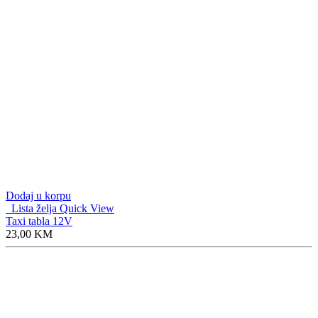
Lista želja
Quick View
Taxi tabla 12V
23,00
KM
Dodaj u korpu
Lista želja
Quick View
Natpis ASY Renault
6,50
KM