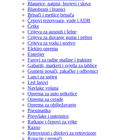
Blatarice, natpisi, brojevi i slova
Blatobrani i branici
Brisači i metlice brisača
Čepovi rezervoara, vode i ADB
Četke
Crijeva za auspuh i šelne
Crijeva za duvanje guma i pribor
Crijeva za vodu i gorivo
Elektro oprema
Enterijer
Farovi za radne mašine i traktore
Gabariti, markeri i svjetla za tablice
Gumeni nosači, zakačke i odbojnici
Lanci za snijeg
Led farovi
Navlake volana
Oprema za auto prikolice
Oprema za cerade
Oprema za obilježavanje
Pneumatika
Presvlake i patosnice
Ratkape i čepovi za vijke
Razno
Retrovizori i dijelovi za retrovizore
Rotacije i treptači