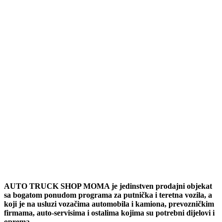
AUTO TRUCK SHOP MOMA je jedinstven prodajni objekat
sa bogatom ponudom programa za putnička i teretna vozila, a
koji je na usluzi vozačima automobila i kamiona, prevozničkim
firmama, auto-servisima i ostalima kojima su potrebni dijelovi i
oprema.
Nalazimo se na ulazu u Kotor Varoš iz pravca Banjaluke preko
puta Auto-servisa “Moma” i pored istoimene samouslužne
autopranice. Prodajni centar, koji je nova poslovnica Auto-
servisa “Moma”, smješten je u novoizgrađenom i moderno
uređenom objektu.
Telefon : +387 66 799 998
051 265 419
Adresa : Cara Dušana bb,
78220 Kotor Varoš
E-mail :