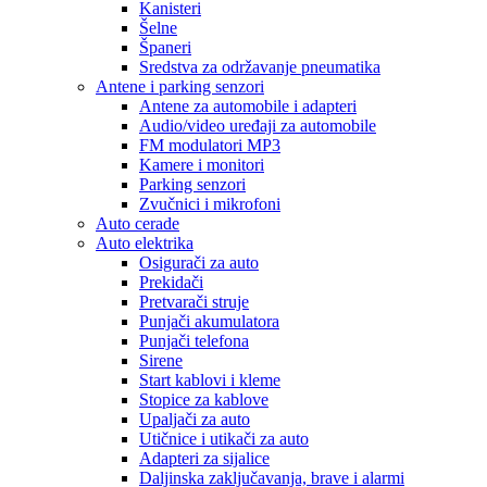
Kanisteri
Šelne
Španeri
Sredstva za održavanje pneumatika
Antene i parking senzori
Antene za automobile i adapteri
Audio/video uređaji za automobile
FM modulatori MP3
Kamere i monitori
Parking senzori
Zvučnici i mikrofoni
Auto cerade
Auto elektrika
Osigurači za auto
Prekidači
Pretvarači struje
Punjači akumulatora
Punjači telefona
Sirene
Start kablovi i kleme
Stopice za kablove
Upaljači za auto
Utičnice i utikači za auto
Adapteri za sijalice
Daljinska zaključavanja, brave i alarmi