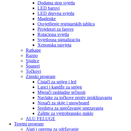
Dodatna stop svjetla
LED barovi
LED dnevna svjetla
Maglenke
Osvjetljenje registarskih tablica
Projektori za farove
Rotaciona svjetla
Svjetlosna signalizacija
Xenonska rasvjeta
Ratkape
Razno
Sijalice
Španeri
Točkovi
Zimski program
Čistači za snijeg i led
Lanci i kandže za snijeg
Mjerači rashladne tečnosti
Navlake za točkove protiv proklizavanja
Nosači za skije i snowboard
Sredstva za sprečavanje smrzavanja
Zaštite za vjetrobransko staklo
ALU FELUGE
Teretni program
Alati i oprema za održavanje