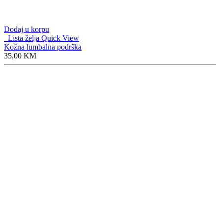
Dodaj u korpu
Lista želja
Quick View
Znak Audi 24,6x8,1 cm
16,00
KM