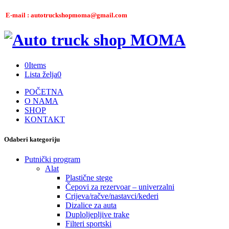
E-mail : autotruckshopmoma@gmail.com
0
Items
Lista želja
0
POČETNA
O NAMA
SHOP
KONTAKT
Odaberi kategoriju
Putnički program
Alat
Plastične stege
Čepovi za rezervoar – univerzalni
Crijeva/račve/nastavci/kederi
Dizalice za auta
Duploljepljive trake
Filteri sportski