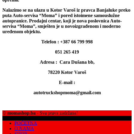
autotruckshopmoma@gmail.com
©
momashop.ba
- Sva prava zadržana!
POČETNA
O NAMA
SHOP
KONTAKT
Trošak dostave i uslovi isporuke
Pravila privatnosti
What are you looking for?
MENI
Moja korpa
Close
Close
Quickview