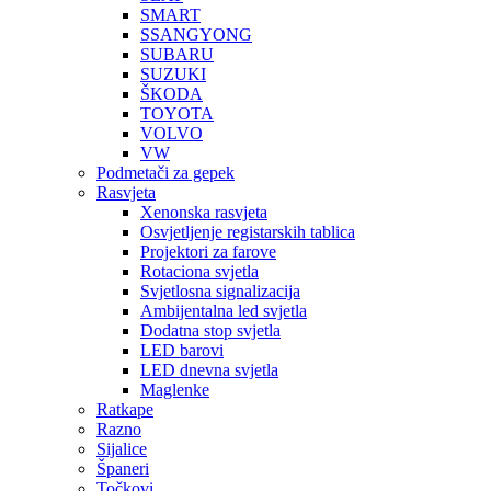
SMART
SSANGYONG
SUBARU
SUZUKI
ŠKODA
TOYOTA
VOLVO
VW
Podmetači za gepek
Rasvjeta
Xenonska rasvjeta
Osvjetljenje registarskih tablica
Projektori za farove
Rotaciona svjetla
Svjetlosna signalizacija
Ambijentalna led svjetla
Dodatna stop svjetla
LED barovi
LED dnevna svjetla
Maglenke
Ratkape
Razno
Sijalice
Španeri
Točkovi