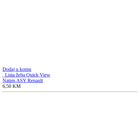
Dodaj u korpu
Lista želja
Quick View
Dinamički zmigavac Golf 7 2kom
55,00
KM