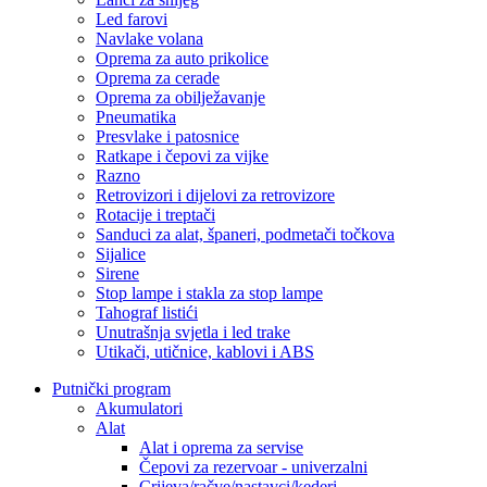
Led farovi
Navlake volana
Oprema za auto prikolice
Oprema za cerade
Oprema za obilježavanje
Pneumatika
Presvlake i patosnice
Ratkape i čepovi za vijke
Razno
Retrovizori i dijelovi za retrovizore
Rotacije i treptači
Sanduci za alat, španeri, podmetači točkova
Sijalice
Sirene
Stop lampe i stakla za stop lampe
Tahograf listići
Unutrašnja svjetla i led trake
Utikači, utičnice, kablovi i ABS
Putnički program
Akumulatori
Alat
Alat i oprema za servise
Čepovi za rezervoar - univerzalni
Crijeva/račve/nastavci/kederi