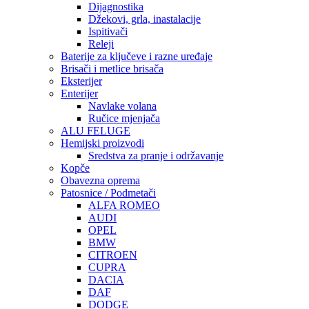
Dijagnostika
Džekovi, grla, inastalacije
Ispitivači
Releji
Baterije za ključeve i razne uređaje
Brisači i metlice brisača
Eksterijer
Enterijer
Navlake volana
Ručice mjenjača
ALU FELUGE
Hemijski proizvodi
Sredstva za pranje i održavanje
Kopče
Obavezna oprema
Patosnice / Podmetači
ALFA ROMEO
AUDI
OPEL
BMW
CITROEN
CUPRA
DACIA
DAF
DODGE