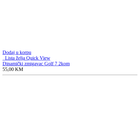
Dodaj u korpu
Lista želja
Quick View
Natpis metalni ASY M5
12,50
KM