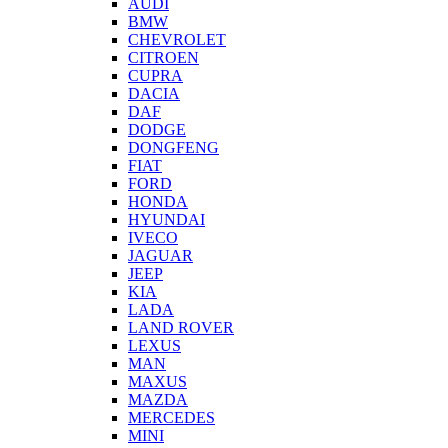
AUDI
BMW
CHEVROLET
CITROEN
CUPRA
DACIA
DAF
DODGE
DONGFENG
FIAT
FORD
HONDA
HYUNDAI
IVECO
JAGUAR
JEEP
KIA
LADA
LAND ROVER
LEXUS
MAN
MAXUS
MAZDA
MERCEDES
MINI