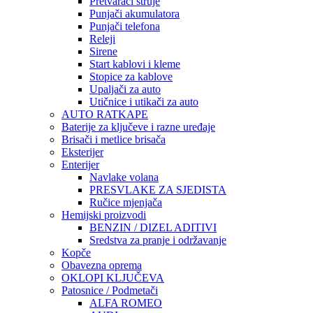
Pretvarači struje
Punjači akumulatora
Punjači telefona
Releji
Sirene
Start kablovi i kleme
Stopice za kablove
Upaljači za auto
Utičnice i utikači za auto
AUTO RATKAPE
Baterije za ključeve i razne uređaje
Brisači i metlice brisača
Eksterijer
Enterijer
Navlake volana
PRESVLAKE ZA SJEDISTA
Ručice mjenjača
Hemijski proizvodi
BENZIN / DIZEL ADITIVI
Sredstva za pranje i održavanje
Kopče
Obavezna oprema
OKLOPI KLJUČEVA
Patosnice / Podmetači
ALFA ROMEO