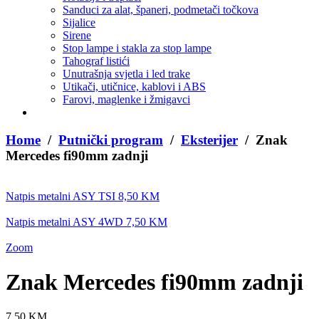
Sanduci za alat, španeri, podmetači točkova
Sijalice
Sirene
Stop lampe i stakla za stop lampe
Tahograf listići
Unutrašnja svjetla i led trake
Utikači, utičnice, kablovi i ABS
Farovi, maglenke i žmigavci
Home
/
Putnički program
/
Eksterijer
/ Znak
Mercedes fi90mm zadnji
Natpis metalni ASY TSI
8,50
KM
Natpis metalni ASY 4WD
7,50
KM
Zoom
Znak Mercedes fi90mm zadnji
7,50
KM