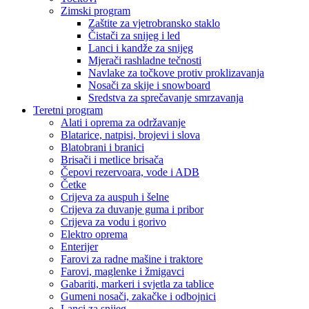
Zimski program
Zaštite za vjetrobransko staklo
Čistači za snijeg i led
Lanci i kandže za snijeg
Mjerači rashladne tečnosti
Navlake za točkove protiv proklizavanja
Nosači za skije i snowboard
Sredstva za sprečavanje smrzavanja
Teretni program
Alati i oprema za održavanje
Blatarice, natpisi, brojevi i slova
Blatobrani i branici
Brisači i metlice brisača
Čepovi rezervoara, vode i ADB
Četke
Crijeva za auspuh i šelne
Crijeva za duvanje guma i pribor
Crijeva za vodu i gorivo
Elektro oprema
Enterijer
Farovi za radne mašine i traktore
Farovi, maglenke i žmigavci
Gabariti, markeri i svjetla za tablice
Gumeni nosači, zakačke i odbojnici
Lanci za snijeg