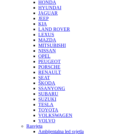
HONDA
HYUNDAI
JAGUAR
JEEP
KIA
LAND ROVER
LEXUS
MAZDA
MITSUBISHI
NISSAN
OPEL
PEUGEOT
PORSCHE
RENAULT
SEAT
ŠKODA
SSANYONG
SUBARU
SUZUKI
TESLA
TOYOTA
VOLKSWAGEN
VOLVO
Rasvjeta
Ambijentalna led svjetla