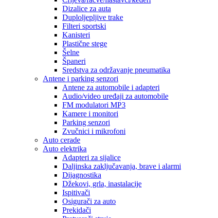
Dizalice za auta
Duploljepljive trake
Filteri sportski
Kanisteri
Plastične stege
Šelne
Španeri
Sredstva za održavanje pneumatika
Antene i parking senzori
Antene za automobile i adapteri
Audio/video uređaji za automobile
FM modulatori MP3
Kamere i monitori
Parking senzori
Zvučnici i mikrofoni
Auto cerade
Auto elektrika
Adapteri za sijalice
Daljinska zaključavanja, brave i alarmi
Dijagnostika
Džekovi, grla, inastalacije
Ispitivači
Osigurači za auto
Prekidači