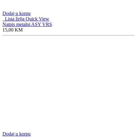
Dodaj u korpu
Lista želja
Quick View
Ukrasni produžetak auspuha elipsa
14,50
KM