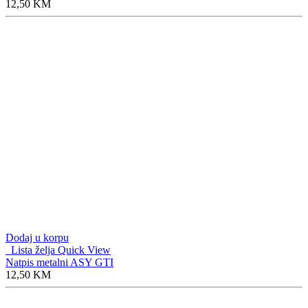
Dodaj u korpu
Lista želja
Quick View
Natpis metalni ASY GTI
12,50
KM