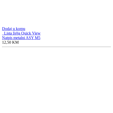
Dodaj u korpu
Lista želja
Quick View
Kožna lumbalna podrška
35,00
KM