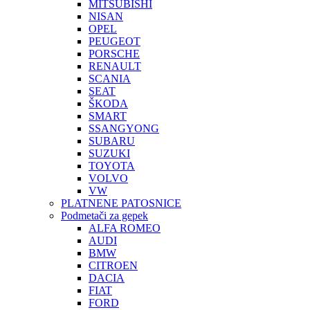
MITSUBISHI
NISAN
OPEL
PEUGEOT
PORSCHE
RENAULT
SCANIA
SEAT
ŠKODA
SMART
SSANGYONG
SUBARU
SUZUKI
TOYOTA
VOLVO
VW
PLATNENE PATOSNICE
Podmetači za gepek
ALFA ROMEO
AUDI
BMW
CITROEN
DACIA
FIAT
FORD