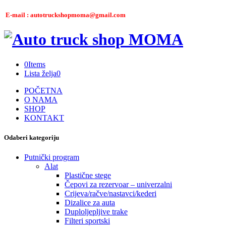
E-mail : autotruckshopmoma@gmail.com
0
Items
Lista želja
0
POČETNA
O NAMA
SHOP
KONTAKT
Odaberi kategoriju
Putnički program
Alat
Plastične stege
Čepovi za rezervoar – univerzalni
Crijeva/račve/nastavci/kederi
Dizalice za auta
Duploljepljive trake
Filteri sportski