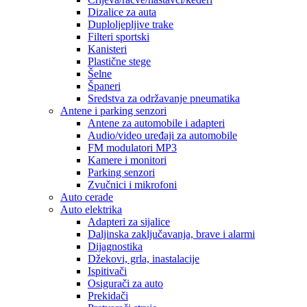
Dizalice za auta
Duploljepljive trake
Filteri sportski
Kanisteri
Plastične stege
Šelne
Španeri
Sredstva za održavanje pneumatika
Antene i parking senzori
Antene za automobile i adapteri
Audio/video uređaji za automobile
FM modulatori MP3
Kamere i monitori
Parking senzori
Zvučnici i mikrofoni
Auto cerade
Auto elektrika
Adapteri za sijalice
Daljinska zaključavanja, brave i alarmi
Dijagnostika
Džekovi, grla, inastalacije
Ispitivači
Osigurači za auto
Prekidači