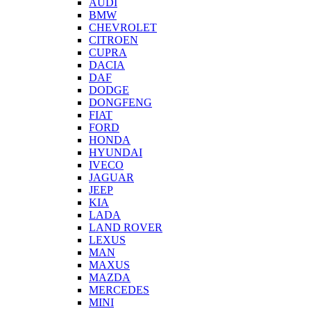
AUDI
BMW
CHEVROLET
CITROEN
CUPRA
DACIA
DAF
DODGE
DONGFENG
FIAT
FORD
HONDA
HYUNDAI
IVECO
JAGUAR
JEEP
KIA
LADA
LAND ROVER
LEXUS
MAN
MAXUS
MAZDA
MERCEDES
MINI