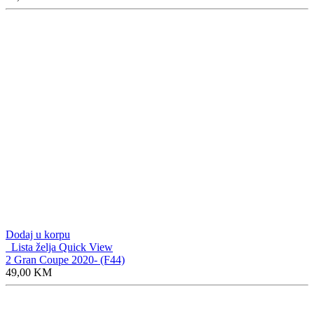
POČETNA
O NAMA
SHOP
KONTAKT
Trošak dostave i uslovi isporuke
Pravila privatnosti
What are you looking for?
MENI
Moja korpa
Close
Close
Quickview
Close
Kategorije
Sorry. No results match your search.