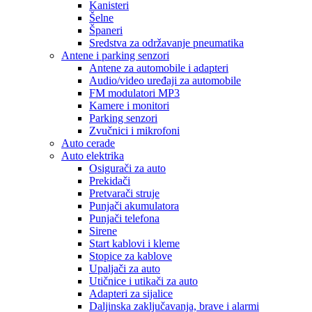
Kanisteri
Šelne
Španeri
Sredstva za održavanje pneumatika
Antene i parking senzori
Antene za automobile i adapteri
Audio/video uređaji za automobile
FM modulatori MP3
Kamere i monitori
Parking senzori
Zvučnici i mikrofoni
Auto cerade
Auto elektrika
Osigurači za auto
Prekidači
Pretvarači struje
Punjači akumulatora
Punjači telefona
Sirene
Start kablovi i kleme
Stopice za kablove
Upaljači za auto
Utičnice i utikači za auto
Adapteri za sijalice
Daljinska zaključavanja, brave i alarmi