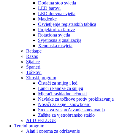
Dodatna stop svjetla
LED barovi
LED dnevna svjetla
Maglenke
Osvjetljenje registarskih tablica
Projektori za farove
Rotaciona svjetla
Svjetlosna signalizacija
Xenonska rasvjeta
Ratkape
Razno
Sijalice
Španeri
Točkovi
Zimski program
Čistači za snijeg i led
Lanci i kandže za snijeg
Mjerači rashladne tečnosti
Navlake za točkove protiv proklizavanja
Nosači za skije i snowboard
Sredstva za sprečavanje smrzavanja
Zaštite za vjetrobransko staklo
ALU FELUGE
Teretni program
Alati i oprema za održavanje