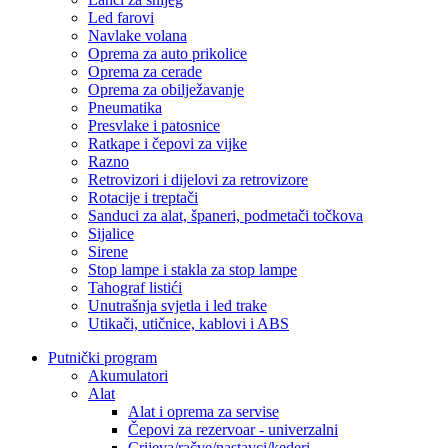
Led farovi
Navlake volana
Oprema za auto prikolice
Oprema za cerade
Oprema za obilježavanje
Pneumatika
Presvlake i patosnice
Ratkape i čepovi za vijke
Razno
Retrovizori i dijelovi za retrovizore
Rotacije i treptači
Sanduci za alat, španeri, podmetači točkova
Sijalice
Sirene
Stop lampe i stakla za stop lampe
Tahograf listići
Unutrašnja svjetla i led trake
Utikači, utičnice, kablovi i ABS
Putnički program
Akumulatori
Alat
Alat i oprema za servise
Čepovi za rezervoar - univerzalni
Crijeva/račve/nastavci/kederi