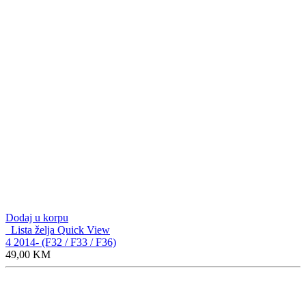
Dodaj u korpu
Lista želja
Quick View
3e Sedan / Touring 2019- (G20 / G21)
49,00
KM