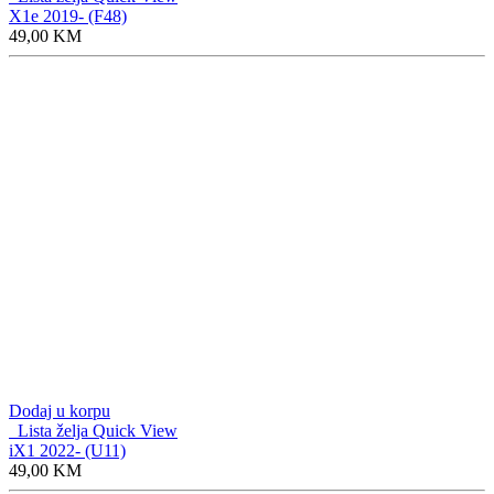
Dodaj u korpu
Lista želja
Quick View
1 Coupe 2004- (E82)
49,00
KM