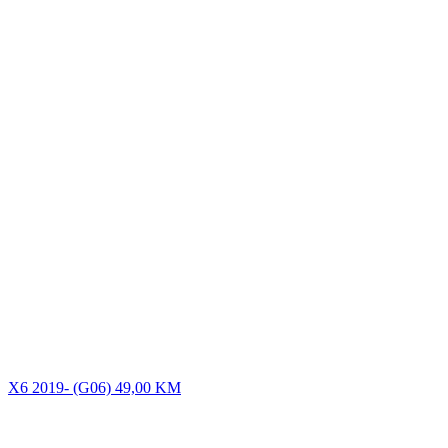
Dodaj u korpu
Lista želja
Quick View
X1 2016- (F48)
49,00
KM
Dodaj u korpu