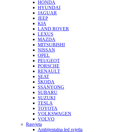
HONDA
HYUNDAI
JAGUAR
JEEP
KIA
LAND ROVER
LEXUS
MAZDA
MITSUBISHI
NISSAN
OPEL
PEUGEOT
PORSCHE
RENAULT
SEAT
ŠKODA
SSANYONG
SUBARU
SUZUKI
TESLA
TOYOTA
VOLKSWAGEN
VOLVO
Rasvjeta
Ambijentalna led svjetla