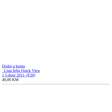
Dodaj u korpu
Lista želja
Quick View
3 Sedan/Touring 1998- (E46)
49,00
KM