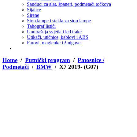
Sanduci za alat, španeri, podmetači točkova
Sijalice
Sirene
Stop lampe i stakla za stop lampe
Tahograf listići
Unutrašnja svjetla i led trake
Utikači, utičnice, kablovi i ABS
Farovi, maglenke i žmigavci
Home
/
Putnički program
/
Patosnice /
Podmetači
/
BMW
/ X7 2019- (G07)
X7 2022- (G07)
49,00
KM
X6 2019- (G06)
49,00
KM
Zoom
X7 2019- (G07)
49,00
KM