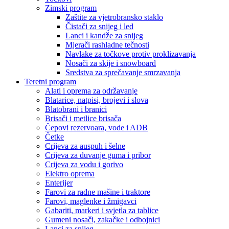
Zimski program
Zaštite za vjetrobransko staklo
Čistači za snijeg i led
Lanci i kandže za snijeg
Mjerači rashladne tečnosti
Navlake za točkove protiv proklizavanja
Nosači za skije i snowboard
Sredstva za sprečavanje smrzavanja
Teretni program
Alati i oprema za održavanje
Blatarice, natpisi, brojevi i slova
Blatobrani i branici
Brisači i metlice brisača
Čepovi rezervoara, vode i ADB
Četke
Crijeva za auspuh i šelne
Crijeva za duvanje guma i pribor
Crijeva za vodu i gorivo
Elektro oprema
Enterijer
Farovi za radne mašine i traktore
Farovi, maglenke i žmigavci
Gabariti, markeri i svjetla za tablice
Gumeni nosači, zakačke i odbojnici
Lanci za snijeg