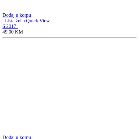
AUTO TRUCK SHOP MOMA je jedinstven prodajni objekat
sa bogatom ponudom programa za putnička i teretna vozila, a
koji je na usluzi vozačima automobila i kamiona, prevozničkim
firmama, auto-servisima i ostalima kojima su potrebni dijelovi i
oprema.