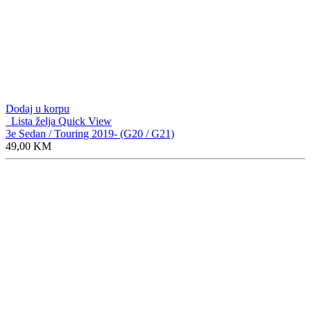
Dodaj u korpu
Lista želja
Quick View
X1e 2022- (U11)
49,00
KM
Dodaj u korpu
Lista želja
Quick View
X2 2018- (F39)