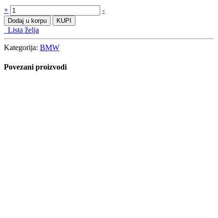
Dodaj u korpu
Lista želja
Quick View
4 2014- (F32 / F33 / F36)
49,00
KM