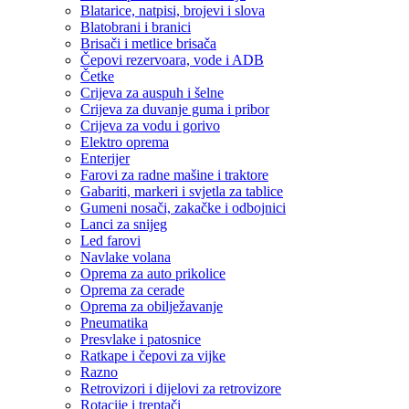
Blatarice, natpisi, brojevi i slova
Blatobrani i branici
Brisači i metlice brisača
Čepovi rezervoara, vode i ADB
Četke
Crijeva za auspuh i šelne
Crijeva za duvanje guma i pribor
Crijeva za vodu i gorivo
Elektro oprema
Enterijer
Farovi za radne mašine i traktore
Gabariti, markeri i svjetla za tablice
Gumeni nosači, zakačke i odbojnici
Lanci za snijeg
Led farovi
Navlake volana
Oprema za auto prikolice
Oprema za cerade
Oprema za obilježavanje
Pneumatika
Presvlake i patosnice
Ratkape i čepovi za vijke
Razno
Retrovizori i dijelovi za retrovizore
Rotacije i treptači