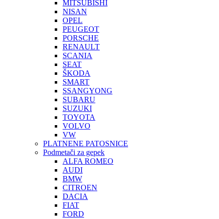
MITSUBISHI
NISAN
OPEL
PEUGEOT
PORSCHE
RENAULT
SCANIA
SEAT
ŠKODA
SMART
SSANGYONG
SUBARU
SUZUKI
TOYOTA
VOLVO
VW
PLATNENE PATOSNICE
Podmetači za gepek
ALFA ROMEO
AUDI
BMW
CITROEN
DACIA
FIAT
FORD