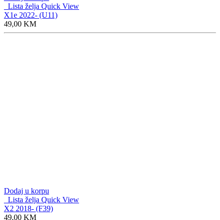
Nalazimo se na ulazu u Kotor Varoš iz pravca Banjaluke preko
puta Auto-servisa “Moma” i pored istoimene samouslužne
autopranice. Prodajni centar, koji je nova poslovnica Auto-
servisa “Moma”, smješten je u novoizgrađenom i moderno
uređenom objektu.
Telefon : +387 66 799 998
051 265 419
Adresa : Cara Dušana bb,
78220 Kotor Varoš
E-mail :
autotruckshopmoma@gmail.com
©
momashop.ba
- Sva prava zadržana!