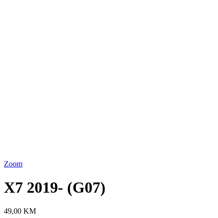
Lista želja
Quick View
X1e 2019- (F48)
49,00
KM
Dodaj u korpu
Lista želja
Quick View
iX1 2022- (U11)
49,00
KM