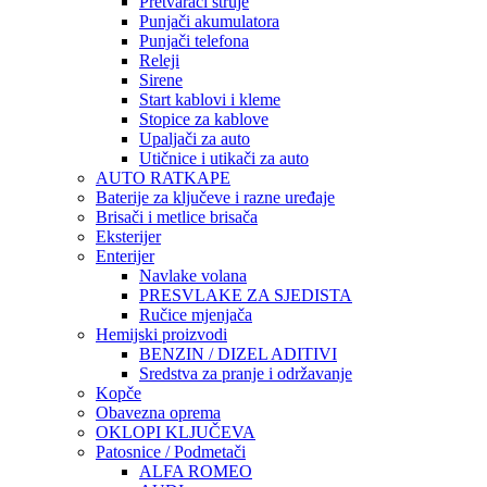
Pretvarači struje
Punjači akumulatora
Punjači telefona
Releji
Sirene
Start kablovi i kleme
Stopice za kablove
Upaljači za auto
Utičnice i utikači za auto
AUTO RATKAPE
Baterije za ključeve i razne uređaje
Brisači i metlice brisača
Eksterijer
Enterijer
Navlake volana
PRESVLAKE ZA SJEDISTA
Ručice mjenjača
Hemijski proizvodi
BENZIN / DIZEL ADITIVI
Sredstva za pranje i održavanje
Kopče
Obavezna oprema
OKLOPI KLJUČEVA
Patosnice / Podmetači
ALFA ROMEO