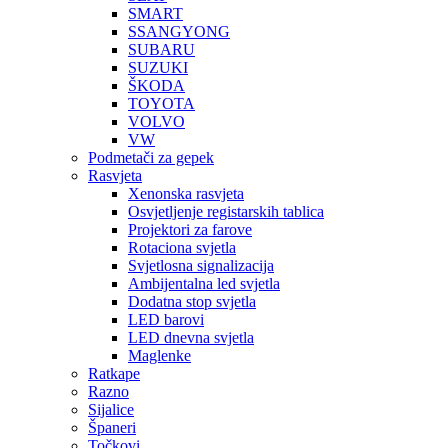
SMART
SSANGYONG
SUBARU
SUZUKI
ŠKODA
TOYOTA
VOLVO
VW
Podmetači za gepek
Rasvjeta
Xenonska rasvjeta
Osvjetljenje registarskih tablica
Projektori za farove
Rotaciona svjetla
Svjetlosna signalizacija
Ambijentalna led svjetla
Dodatna stop svjetla
LED barovi
LED dnevna svjetla
Maglenke
Ratkape
Razno
Sijalice
Španeri
Točkovi