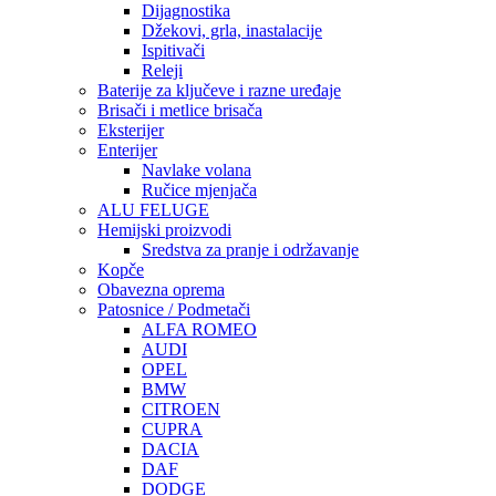
Dijagnostika
Džekovi, grla, inastalacije
Ispitivači
Releji
Baterije za ključeve i razne uređaje
Brisači i metlice brisača
Eksterijer
Enterijer
Navlake volana
Ručice mjenjača
ALU FELUGE
Hemijski proizvodi
Sredstva za pranje i održavanje
Kopče
Obavezna oprema
Patosnice / Podmetači
ALFA ROMEO
AUDI
OPEL
BMW
CITROEN
CUPRA
DACIA
DAF
DODGE