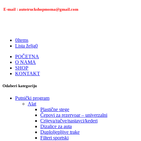
E-mail : autotruckshopmoma@gmail.com
0
Items
Lista želja
0
POČETNA
O NAMA
SHOP
KONTAKT
Odaberi kategoriju
Putnički program
Alat
Plastične stege
Čepovi za rezervoar – univerzalni
Crijeva/račve/nastavci/kederi
Dizalice za auta
Duploljepljive trake
Filteri sportski