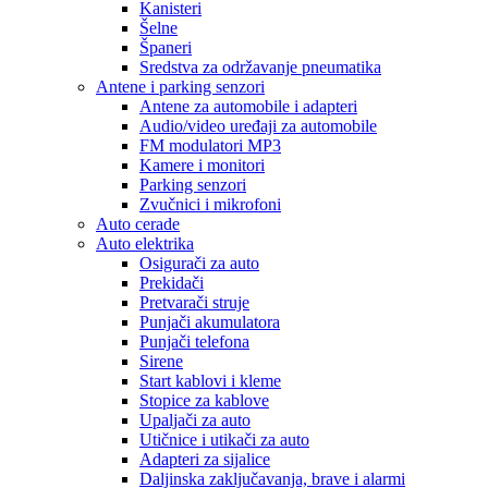
Kanisteri
Šelne
Španeri
Sredstva za održavanje pneumatika
Antene i parking senzori
Antene za automobile i adapteri
Audio/video uređaji za automobile
FM modulatori MP3
Kamere i monitori
Parking senzori
Zvučnici i mikrofoni
Auto cerade
Auto elektrika
Osigurači za auto
Prekidači
Pretvarači struje
Punjači akumulatora
Punjači telefona
Sirene
Start kablovi i kleme
Stopice za kablove
Upaljači za auto
Utičnice i utikači za auto
Adapteri za sijalice
Daljinska zaključavanja, brave i alarmi