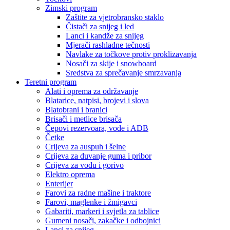
Zimski program
Zaštite za vjetrobransko staklo
Čistači za snijeg i led
Lanci i kandže za snijeg
Mjerači rashladne tečnosti
Navlake za točkove protiv proklizavanja
Nosači za skije i snowboard
Sredstva za sprečavanje smrzavanja
Teretni program
Alati i oprema za održavanje
Blatarice, natpisi, brojevi i slova
Blatobrani i branici
Brisači i metlice brisača
Čepovi rezervoara, vode i ADB
Četke
Crijeva za auspuh i šelne
Crijeva za duvanje guma i pribor
Crijeva za vodu i gorivo
Elektro oprema
Enterijer
Farovi za radne mašine i traktore
Farovi, maglenke i žmigavci
Gabariti, markeri i svjetla za tablice
Gumeni nosači, zakačke i odbojnici
Lanci za snijeg