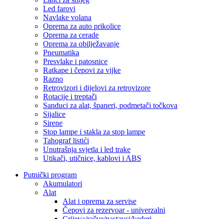
Led farovi
Navlake volana
Oprema za auto prikolice
Oprema za cerade
Oprema za obilježavanje
Pneumatika
Presvlake i patosnice
Ratkape i čepovi za vijke
Razno
Retrovizori i dijelovi za retrovizore
Rotacije i treptači
Sanduci za alat, španeri, podmetači točkova
Sijalice
Sirene
Stop lampe i stakla za stop lampe
Tahograf listići
Unutrašnja svjetla i led trake
Utikači, utičnice, kablovi i ABS
Putnički program
Akumulatori
Alat
Alat i oprema za servise
Čepovi za rezervoar - univerzalni
Crijeva/račve/nastavci/kederi