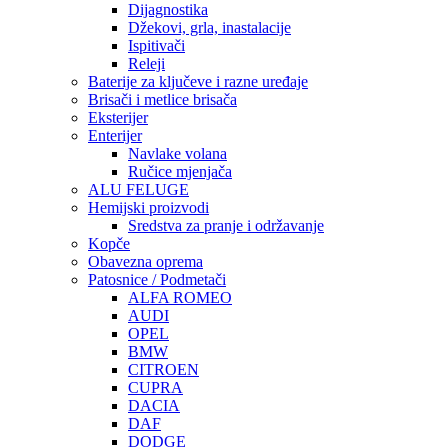
Dijagnostika
Džekovi, grla, inastalacije
Ispitivači
Releji
Baterije za ključeve i razne uređaje
Brisači i metlice brisača
Eksterijer
Enterijer
Navlake volana
Ručice mjenjača
ALU FELUGE
Hemijski proizvodi
Sredstva za pranje i održavanje
Kopče
Obavezna oprema
Patosnice / Podmetači
ALFA ROMEO
AUDI
OPEL
BMW
CITROEN
CUPRA
DACIA
DAF
DODGE