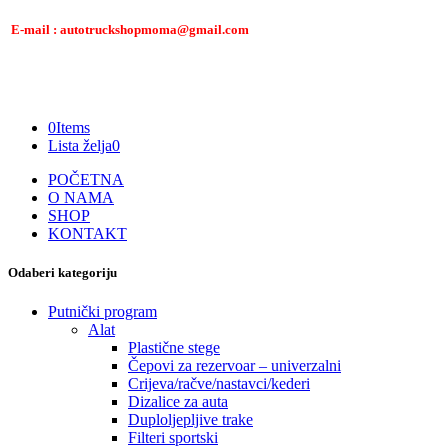
E-mail : autotruckshopmoma@gmail.com
0
Items
Lista želja
0
POČETNA
O NAMA
SHOP
KONTAKT
Odaberi kategoriju
Putnički program
Alat
Plastične stege
Čepovi za rezervoar – univerzalni
Crijeva/račve/nastavci/kederi
Dizalice za auta
Duploljepljive trake
Filteri sportski