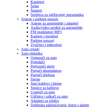
Kanisteri
Šelne
Španeri
Sredstva za održavanje pneumatika
Antene i parking senzori
Antene za automobile i adapteri
Audio/video uređaji za automobile
FM modulatori MP3
Kamere i monitori
Parking senzori
Zvučnici i mikrofoni
Auto cerade
Auto elektrika
Osigurači za auto
Prekidači
Pretvarači struje
Punjači akumulatora
Punjači telefona
Sirene
Start kablovi i kleme
Stopice za kablove
Upaljači za auto
Utičnice i utikači za auto
Adapteri za sijalice
Daljinska zaključavanja, brave i alarmi