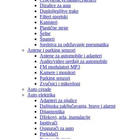
Dizalice za auta
Duploljepljive trake
Filteri sportski
Kanisteri
Plastične stege
Šelne
Španeri
Sredstva za održavanje pneumatika
Antene i parking senzori
Antene za automobile i adapteri
Audio/video uređaji za automobile
FM modulatori MP3
Kamere i monitori
Parking senzori
Zvučnici i mikrofoni
Auto cerade
Auto elektrika
Adapteri za sijalice
Daljinska zaključavanja, brave i alarmi
Dijagnostika
Džekovi, grla, inastalacije
Ispitivači
Osigurači za auto
Prekidači