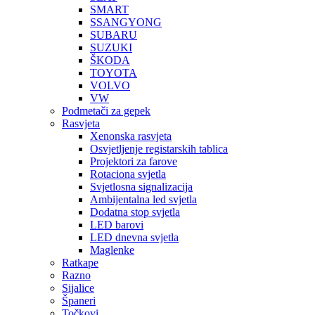
SMART
SSANGYONG
SUBARU
SUZUKI
ŠKODA
TOYOTA
VOLVO
VW
Podmetači za gepek
Rasvjeta
Xenonska rasvjeta
Osvjetljenje registarskih tablica
Projektori za farove
Rotaciona svjetla
Svjetlosna signalizacija
Ambijentalna led svjetla
Dodatna stop svjetla
LED barovi
LED dnevna svjetla
Maglenke
Ratkape
Razno
Sijalice
Španeri
Točkovi