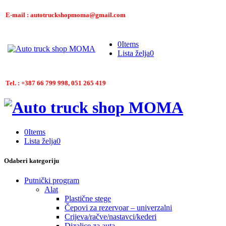
E-mail : autotruckshopmoma@gmail.com
0
Items
Lista želja
0
Tel. : +387 66 799 998, 051 265 419
0
Items
Lista želja
0
Odaberi kategoriju
Putnički program
Alat
Plastične stege
Čepovi za rezervoar – univerzalni
Crijeva/račve/nastavci/kederi
Dizalice za auta