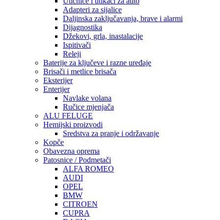
Utičnice i utikači za auto
Adapteri za sijalice
Daljinska zaključavanja, brave i alarmi
Dijagnostika
Džekovi, grla, inastalacije
Ispitivači
Releji
Baterije za ključeve i razne uređaje
Brisači i metlice brisača
Eksterijer
Enterijer
Navlake volana
Ručice mjenjača
ALU FELUGE
Hemijski proizvodi
Sredstva za pranje i održavanje
Kopče
Obavezna oprema
Patosnice / Podmetači
ALFA ROMEO
AUDI
OPEL
BMW
CITROEN
CUPRA