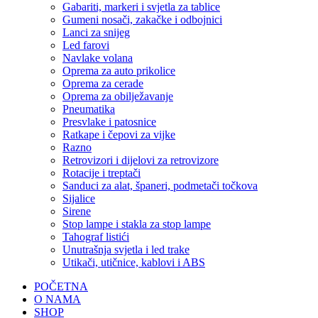
Gabariti, markeri i svjetla za tablice
Gumeni nosači, zakačke i odbojnici
Lanci za snijeg
Led farovi
Navlake volana
Oprema za auto prikolice
Oprema za cerade
Oprema za obilježavanje
Pneumatika
Presvlake i patosnice
Ratkape i čepovi za vijke
Razno
Retrovizori i dijelovi za retrovizore
Rotacije i treptači
Sanduci za alat, španeri, podmetači točkova
Sijalice
Sirene
Stop lampe i stakla za stop lampe
Tahograf listići
Unutrašnja svjetla i led trake
Utikači, utičnice, kablovi i ABS
POČETNA
O NAMA
SHOP