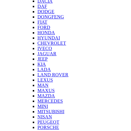
DACIA
DAF
DODGE
DONGFENG
FIAT
FORD
HONDA
HYUNDAI
CHEVROLET
IVECO
JAGUAR
JEEP
KIA
LADA
LAND ROVER
LEXUS
MAN
MAXUS
MAZDA
MERCEDES
MINI
MITSUBISHI
NISAN
PEUGEOT
PORSCHE