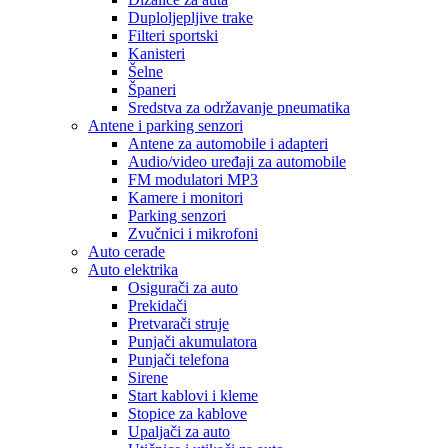
Duploljepljive trake
Filteri sportski
Kanisteri
Šelne
Španeri
Sredstva za održavanje pneumatika
Antene i parking senzori
Antene za automobile i adapteri
Audio/video uređaji za automobile
FM modulatori MP3
Kamere i monitori
Parking senzori
Zvučnici i mikrofoni
Auto cerade
Auto elektrika
Osigurači za auto
Prekidači
Pretvarači struje
Punjači akumulatora
Punjači telefona
Sirene
Start kablovi i kleme
Stopice za kablove
Upaljači za auto