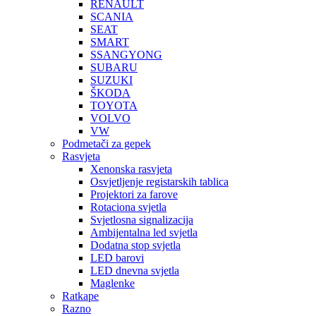
RENAULT
SCANIA
SEAT
SMART
SSANGYONG
SUBARU
SUZUKI
ŠKODA
TOYOTA
VOLVO
VW
Podmetači za gepek
Rasvjeta
Xenonska rasvjeta
Osvjetljenje registarskih tablica
Projektori za farove
Rotaciona svjetla
Svjetlosna signalizacija
Ambijentalna led svjetla
Dodatna stop svjetla
LED barovi
LED dnevna svjetla
Maglenke
Ratkape
Razno