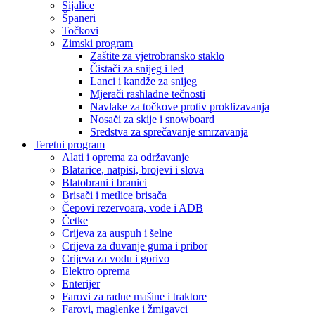
Sijalice
Španeri
Točkovi
Zimski program
Zaštite za vjetrobransko staklo
Čistači za snijeg i led
Lanci i kandže za snijeg
Mjerači rashladne tečnosti
Navlake za točkove protiv proklizavanja
Nosači za skije i snowboard
Sredstva za sprečavanje smrzavanja
Teretni program
Alati i oprema za održavanje
Blatarice, natpisi, brojevi i slova
Blatobrani i branici
Brisači i metlice brisača
Čepovi rezervoara, vode i ADB
Četke
Crijeva za auspuh i šelne
Crijeva za duvanje guma i pribor
Crijeva za vodu i gorivo
Elektro oprema
Enterijer
Farovi za radne mašine i traktore
Farovi, maglenke i žmigavci