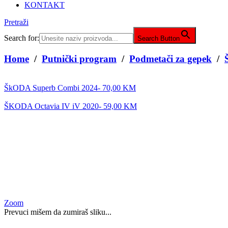
KONTAKT
Pretraži
Search for:
Search Button
Home
/
Putnički program
/
Podmetači za gepek
/
ŠkODA Superb Combi 2024-
70,00
KM
ŠKODA Octavia IV iV 2020-
59,00
KM
Zoom
Prevuci mišem da zumiraš sliku...