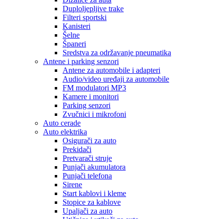
Duploljepljive trake
Filteri sportski
Kanisteri
Šelne
Španeri
Sredstva za održavanje pneumatika
Antene i parking senzori
Antene za automobile i adapteri
Audio/video uređaji za automobile
FM modulatori MP3
Kamere i monitori
Parking senzori
Zvučnici i mikrofoni
Auto cerade
Auto elektrika
Osigurači za auto
Prekidači
Pretvarači struje
Punjači akumulatora
Punjači telefona
Sirene
Start kablovi i kleme
Stopice za kablove
Upaljači za auto