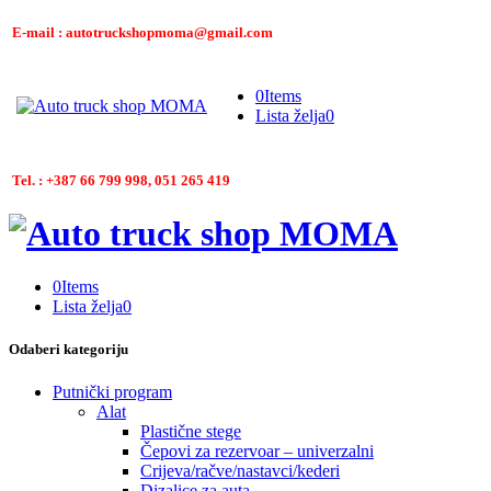
E-mail : autotruckshopmoma@gmail.com
0
Items
Lista želja
0
Tel. : +387 66 799 998, 051 265 419
0
Items
Lista želja
0
Odaberi kategoriju
Putnički program
Alat
Plastične stege
Čepovi za rezervoar – univerzalni
Crijeva/račve/nastavci/kederi
Dizalice za auta