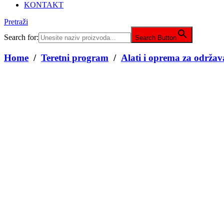
KONTAKT
Pretraži
Search for:
Search Button
Home
/
Teretni program
/
Alati i oprema za održav
Set ključeva za odvrtanje 6/1 brzi
44,00
KM