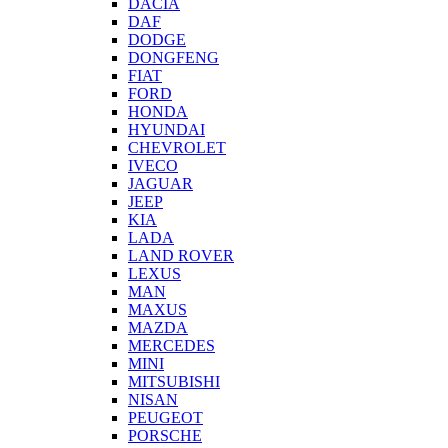
DACIA
DAF
DODGE
DONGFENG
FIAT
FORD
HONDA
HYUNDAI
CHEVROLET
IVECO
JAGUAR
JEEP
KIA
LADA
LAND ROVER
LEXUS
MAN
MAXUS
MAZDA
MERCEDES
MINI
MITSUBISHI
NISAN
PEUGEOT
PORSCHE