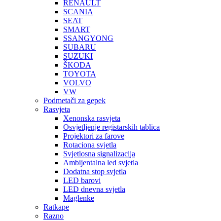
RENAULT
SCANIA
SEAT
SMART
SSANGYONG
SUBARU
SUZUKI
ŠKODA
TOYOTA
VOLVO
VW
Podmetači za gepek
Rasvjeta
Xenonska rasvjeta
Osvjetljenje registarskih tablica
Projektori za farove
Rotaciona svjetla
Svjetlosna signalizacija
Ambijentalna led svjetla
Dodatna stop svjetla
LED barovi
LED dnevna svjetla
Maglenke
Ratkape
Razno