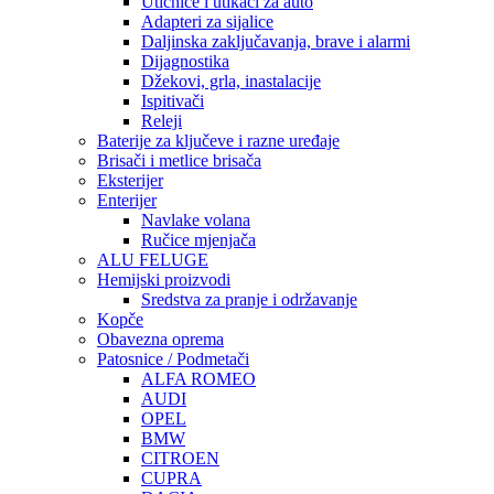
Utičnice i utikači za auto
Adapteri za sijalice
Daljinska zaključavanja, brave i alarmi
Dijagnostika
Džekovi, grla, inastalacije
Ispitivači
Releji
Baterije za ključeve i razne uređaje
Brisači i metlice brisača
Eksterijer
Enterijer
Navlake volana
Ručice mjenjača
ALU FELUGE
Hemijski proizvodi
Sredstva za pranje i održavanje
Kopče
Obavezna oprema
Patosnice / Podmetači
ALFA ROMEO
AUDI
OPEL
BMW
CITROEN
CUPRA