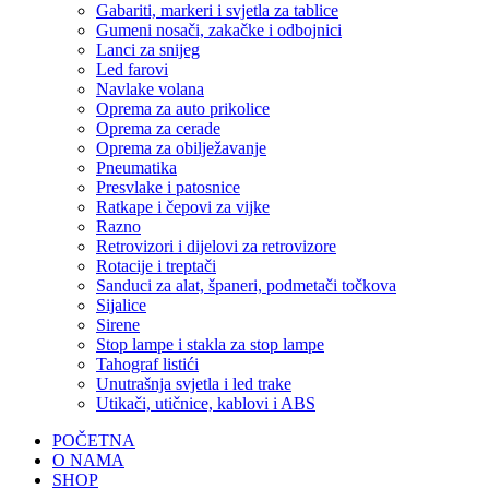
Gabariti, markeri i svjetla za tablice
Gumeni nosači, zakačke i odbojnici
Lanci za snijeg
Led farovi
Navlake volana
Oprema za auto prikolice
Oprema za cerade
Oprema za obilježavanje
Pneumatika
Presvlake i patosnice
Ratkape i čepovi za vijke
Razno
Retrovizori i dijelovi za retrovizore
Rotacije i treptači
Sanduci za alat, španeri, podmetači točkova
Sijalice
Sirene
Stop lampe i stakla za stop lampe
Tahograf listići
Unutrašnja svjetla i led trake
Utikači, utičnice, kablovi i ABS
POČETNA
O NAMA
SHOP