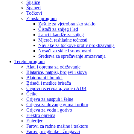
Sijalice
Španeri
Točkovi
Zimski program
Zaštite za vjetrobransko staklo
Čistači za snijeg i led
Lanci i kandže za snijeg
Mjerači rashladne tečnosti
Navlake za točkove protiv proklizavanja
Nosači za skije i snowboard
Sredstva za sprečavanje smrzavanja
Teretni program
Alati i oprema za održavanje
Blatarice, natpisi, brojevi i slova
Blatobrani i branici
Brisači i metlice brisača
Čepovi rezervoara, vode i ADB
Četke
Crijeva za auspuh i šelne
Crijeva za duvanje guma i pribor
Crijeva za vodu i gorivo
Elektro oprema
Enterijer
Farovi za radne mašine i traktore
Farovi, maglenke i žmigavci