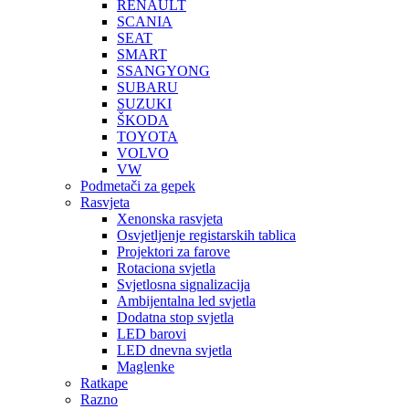
RENAULT
SCANIA
SEAT
SMART
SSANGYONG
SUBARU
SUZUKI
ŠKODA
TOYOTA
VOLVO
VW
Podmetači za gepek
Rasvjeta
Xenonska rasvjeta
Osvjetljenje registarskih tablica
Projektori za farove
Rotaciona svjetla
Svjetlosna signalizacija
Ambijentalna led svjetla
Dodatna stop svjetla
LED barovi
LED dnevna svjetla
Maglenke
Ratkape
Razno