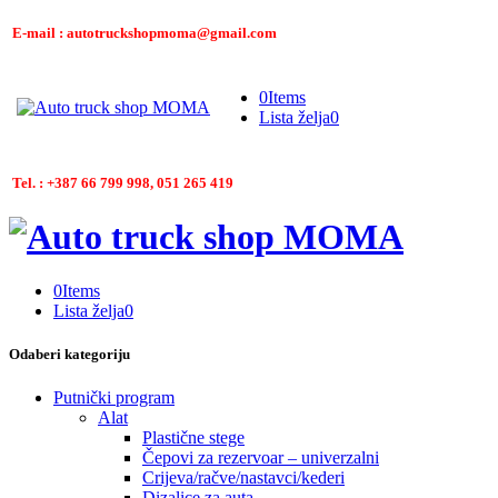
E-mail : autotruckshopmoma@gmail.com
0
Items
Lista želja
0
Tel. : +387 66 799 998, 051 265 419
0
Items
Lista želja
0
Odaberi kategoriju
Putnički program
Alat
Plastične stege
Čepovi za rezervoar – univerzalni
Crijeva/račve/nastavci/kederi
Dizalice za auta