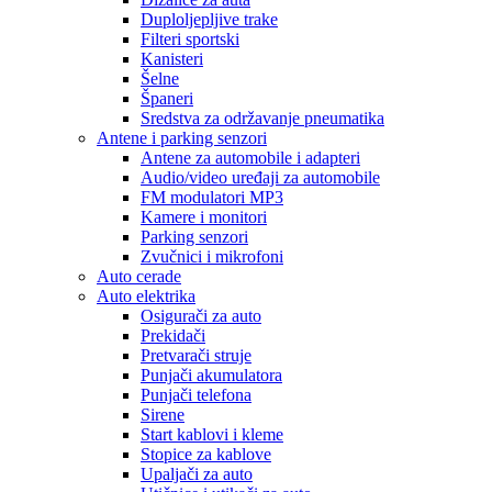
Duploljepljive trake
Filteri sportski
Kanisteri
Šelne
Španeri
Sredstva za održavanje pneumatika
Antene i parking senzori
Antene za automobile i adapteri
Audio/video uređaji za automobile
FM modulatori MP3
Kamere i monitori
Parking senzori
Zvučnici i mikrofoni
Auto cerade
Auto elektrika
Osigurači za auto
Prekidači
Pretvarači struje
Punjači akumulatora
Punjači telefona
Sirene
Start kablovi i kleme
Stopice za kablove
Upaljači za auto