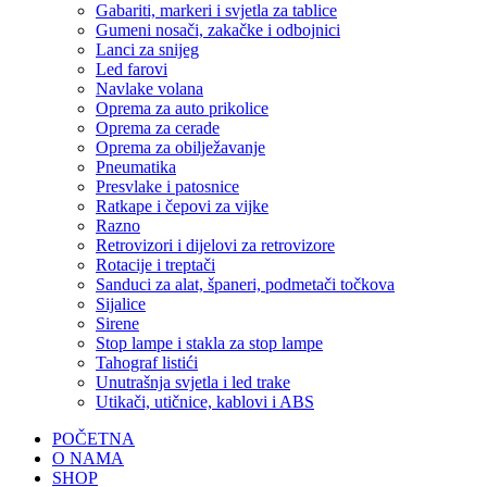
Gabariti, markeri i svjetla za tablice
Gumeni nosači, zakačke i odbojnici
Lanci za snijeg
Led farovi
Navlake volana
Oprema za auto prikolice
Oprema za cerade
Oprema za obilježavanje
Pneumatika
Presvlake i patosnice
Ratkape i čepovi za vijke
Razno
Retrovizori i dijelovi za retrovizore
Rotacije i treptači
Sanduci za alat, španeri, podmetači točkova
Sijalice
Sirene
Stop lampe i stakla za stop lampe
Tahograf listići
Unutrašnja svjetla i led trake
Utikači, utičnice, kablovi i ABS
POČETNA
O NAMA
SHOP