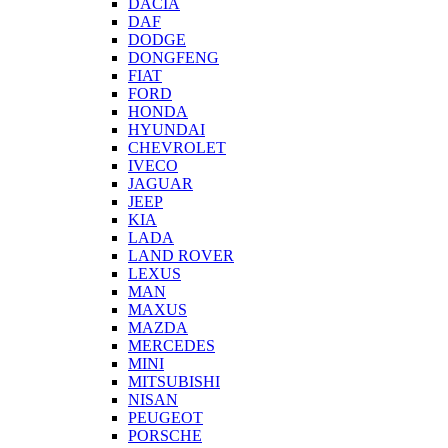
DACIA
DAF
DODGE
DONGFENG
FIAT
FORD
HONDA
HYUNDAI
CHEVROLET
IVECO
JAGUAR
JEEP
KIA
LADA
LAND ROVER
LEXUS
MAN
MAXUS
MAZDA
MERCEDES
MINI
MITSUBISHI
NISAN
PEUGEOT
PORSCHE