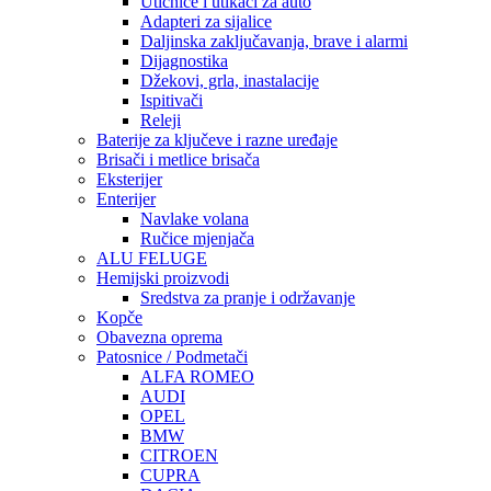
Utičnice i utikači za auto
Adapteri za sijalice
Daljinska zaključavanja, brave i alarmi
Dijagnostika
Džekovi, grla, inastalacije
Ispitivači
Releji
Baterije za ključeve i razne uređaje
Brisači i metlice brisača
Eksterijer
Enterijer
Navlake volana
Ručice mjenjača
ALU FELUGE
Hemijski proizvodi
Sredstva za pranje i održavanje
Kopče
Obavezna oprema
Patosnice / Podmetači
ALFA ROMEO
AUDI
OPEL
BMW
CITROEN
CUPRA