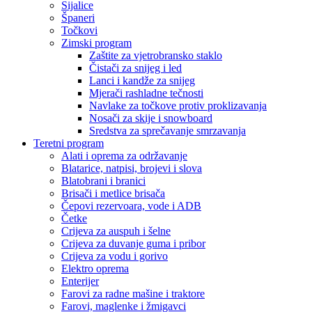
Sijalice
Španeri
Točkovi
Zimski program
Zaštite za vjetrobransko staklo
Čistači za snijeg i led
Lanci i kandže za snijeg
Mjerači rashladne tečnosti
Navlake za točkove protiv proklizavanja
Nosači za skije i snowboard
Sredstva za sprečavanje smrzavanja
Teretni program
Alati i oprema za održavanje
Blatarice, natpisi, brojevi i slova
Blatobrani i branici
Brisači i metlice brisača
Čepovi rezervoara, vode i ADB
Četke
Crijeva za auspuh i šelne
Crijeva za duvanje guma i pribor
Crijeva za vodu i gorivo
Elektro oprema
Enterijer
Farovi za radne mašine i traktore
Farovi, maglenke i žmigavci