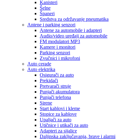
Kanisteri
Šelne
Španeri
Sredstva za održavanje pneumatika
Antene i parking senzori
Antene za automobile i adapteri
Audio/video uređaji za automobile
FM modulatori MP3
Kamere i monitori
Parking senzori
Zvučnici i mikrofoni
Auto cerade
Auto elektrika
Osigurači za auto
Prekidači
Pretvarači struje
Punjači akumulatora
Punjači telefona
Sirene
Start kablovi i kleme
Stopice za kablove
Upaljači za auto
Utičnice i utikači za auto
Adapteri za sijalice
Daljinska zaključavanja, brave i alarmi