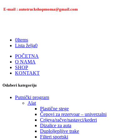
E-mail : autotruckshopmoma@gmail.com
0
Items
Lista želja
0
POČETNA
O NAMA
SHOP
KONTAKT
Odaberi kategoriju
Putnički program
Alat
Plastične stege
Čepovi za rezervoar – univerzalni
Crijeva/račve/nastavci/kederi
Dizalice za auta
Duploljepljive trake
Filteri sportski