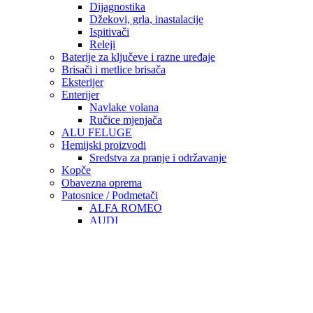
Dijagnostika
Džekovi, grla, inastalacije
Ispitivači
Releji
Baterije za ključeve i razne uređaje
Brisači i metlice brisača
Eksterijer
Enterijer
Navlake volana
Ručice mjenjača
ALU FELUGE
Hemijski proizvodi
Sredstva za pranje i održavanje
Kopče
Obavezna oprema
Patosnice / Podmetači
ALFA ROMEO
AUDI
OPEL
BMW
CITROEN
CUPRA
DACIA
DAF
DODGE