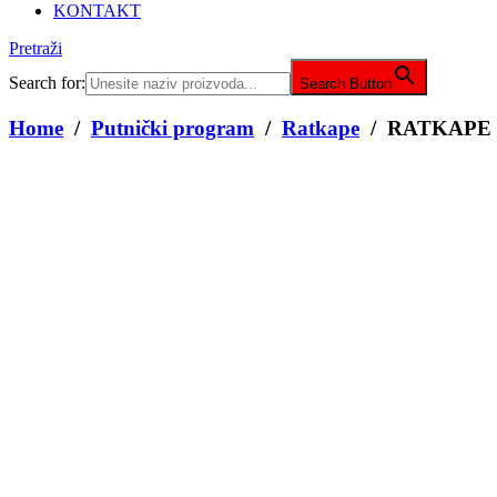
KONTAKT
Pretraži
Search for:
Search Button
Home
/
Putnički program
/
Ratkape
/ RATKAPE 