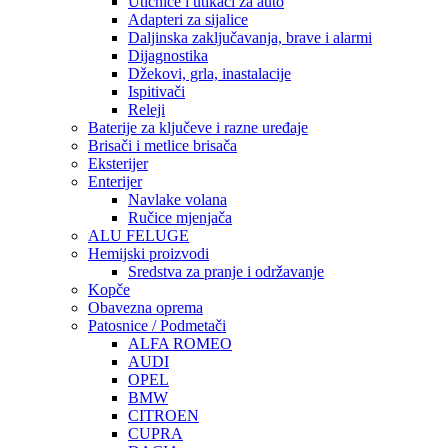
Utičnice i utikači za auto
Adapteri za sijalice
Daljinska zaključavanja, brave i alarmi
Dijagnostika
Džekovi, grla, inastalacije
Ispitivači
Releji
Baterije za ključeve i razne uređaje
Brisači i metlice brisača
Eksterijer
Enterijer
Navlake volana
Ručice mjenjača
ALU FELUGE
Hemijski proizvodi
Sredstva za pranje i održavanje
Kopče
Obavezna oprema
Patosnice / Podmetači
ALFA ROMEO
AUDI
OPEL
BMW
CITROEN
CUPRA