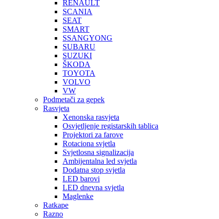
RENAULT
SCANIA
SEAT
SMART
SSANGYONG
SUBARU
SUZUKI
ŠKODA
TOYOTA
VOLVO
VW
Podmetači za gepek
Rasvjeta
Xenonska rasvjeta
Osvjetljenje registarskih tablica
Projektori za farove
Rotaciona svjetla
Svjetlosna signalizacija
Ambijentalna led svjetla
Dodatna stop svjetla
LED barovi
LED dnevna svjetla
Maglenke
Ratkape
Razno