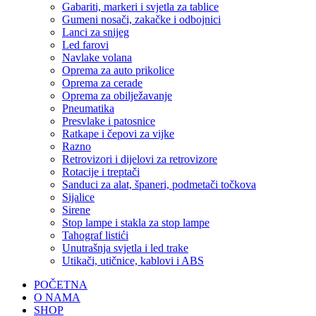
Gabariti, markeri i svjetla za tablice
Gumeni nosači, zakačke i odbojnici
Lanci za snijeg
Led farovi
Navlake volana
Oprema za auto prikolice
Oprema za cerade
Oprema za obilježavanje
Pneumatika
Presvlake i patosnice
Ratkape i čepovi za vijke
Razno
Retrovizori i dijelovi za retrovizore
Rotacije i treptači
Sanduci za alat, španeri, podmetači točkova
Sijalice
Sirene
Stop lampe i stakla za stop lampe
Tahograf listići
Unutrašnja svjetla i led trake
Utikači, utičnice, kablovi i ABS
POČETNA
O NAMA
SHOP