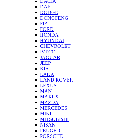
DACIA
DAF
DODGE
DONGFENG
FIAT
FORD
HONDA
HYUNDAI
CHEVROLET
IVECO
JAGUAR
JEEP
KIA
LADA
LAND ROVER
LEXUS
MAN
MAXUS
MAZDA
MERCEDES
MINI
MITSUBISHI
NISAN
PEUGEOT
PORSCHE