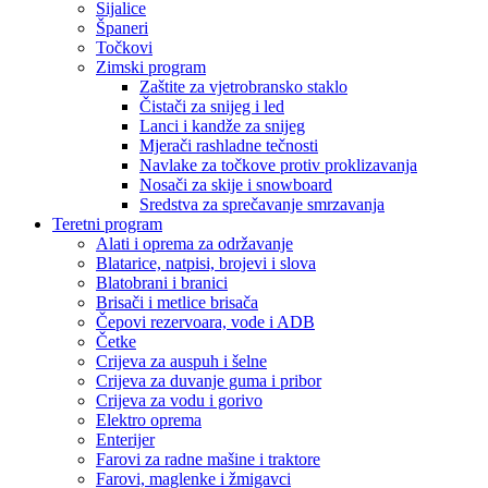
Sijalice
Španeri
Točkovi
Zimski program
Zaštite za vjetrobransko staklo
Čistači za snijeg i led
Lanci i kandže za snijeg
Mjerači rashladne tečnosti
Navlake za točkove protiv proklizavanja
Nosači za skije i snowboard
Sredstva za sprečavanje smrzavanja
Teretni program
Alati i oprema za održavanje
Blatarice, natpisi, brojevi i slova
Blatobrani i branici
Brisači i metlice brisača
Čepovi rezervoara, vode i ADB
Četke
Crijeva za auspuh i šelne
Crijeva za duvanje guma i pribor
Crijeva za vodu i gorivo
Elektro oprema
Enterijer
Farovi za radne mašine i traktore
Farovi, maglenke i žmigavci