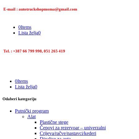
E-mail : autotruckshopmoma@gmail.com
0
Items
Lista želja
0
Tel. : +387 66 799 998, 051 265 419
0
Items
Lista želja
0
Odaberi kategoriju
Putnički program
Alat
Plastične stege
Čepovi za rezervoar – univerzalni
Crijeva/račve/nastavci/kederi
Dizalice za auta