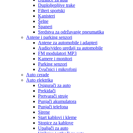
Duploljepljive trake
Filteri sportski
Kanisteri
Šelne
Španeri
Sredstva za održavanje pneumatika
Antene i parking senzori
Antene za automobile i adapteri
Audio/video uređaji za automobile
FM modulatori MP3
Kamere i monitori
Parking senzori
Zvučnici i mikrofoni
Auto cerade
Auto elektrika
Osigurači za auto
Prekidači
Pretvarači struje
Punjači akumulatora
Punjači telefona
Sirene
Start kablovi i kleme
Stopice za kablove
Upaljači za auto