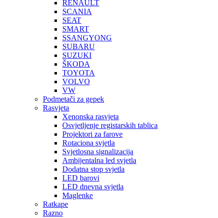
RENAULT
SCANIA
SEAT
SMART
SSANGYONG
SUBARU
SUZUKI
ŠKODA
TOYOTA
VOLVO
VW
Podmetači za gepek
Rasvjeta
Xenonska rasvjeta
Osvjetljenje registarskih tablica
Projektori za farove
Rotaciona svjetla
Svjetlosna signalizacija
Ambijentalna led svjetla
Dodatna stop svjetla
LED barovi
LED dnevna svjetla
Maglenke
Ratkape
Razno