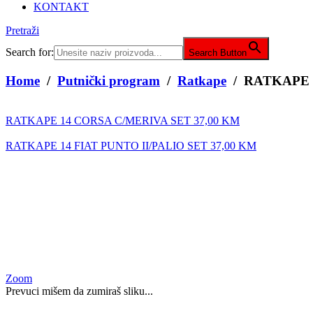
KONTAKT
Pretraži
Search for:
Search Button
Home
/
Putnički program
/
Ratkape
/ RATKAPE 
RATKAPE 14 CORSA C/MERIVA SET
37,00
KM
RATKAPE 14 FIAT PUNTO II/PALIO SET
37,00
KM
Zoom
Prevuci mišem da zumiraš sliku...