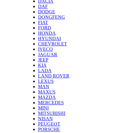
DACIA
DAF
DODGE
DONGFENG
FIAT
FORD
HONDA
HYUNDAI
CHEVROLET
IVECO
JAGUAR
JEEP
KIA
LADA
LAND ROVER
LEXUS
MAN
MAXUS
MAZDA
MERCEDES
MINI
MITSUBISHI
NISAN
PEUGEOT
PORSCHE