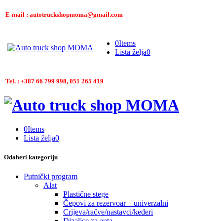
E-mail : autotruckshopmoma@gmail.com
0
Items
Lista želja
0
Tel. : +387 66 799 998, 051 265 419
0
Items
Lista želja
0
Odaberi kategoriju
Putnički program
Alat
Plastične stege
Čepovi za rezervoar – univerzalni
Crijeva/račve/nastavci/kederi
Dizalice za auta