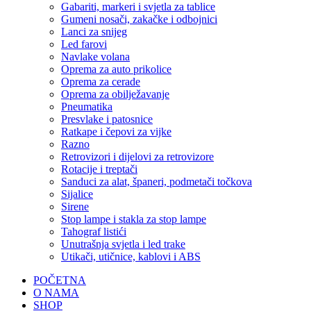
Gabariti, markeri i svjetla za tablice
Gumeni nosači, zakačke i odbojnici
Lanci za snijeg
Led farovi
Navlake volana
Oprema za auto prikolice
Oprema za cerade
Oprema za obilježavanje
Pneumatika
Presvlake i patosnice
Ratkape i čepovi za vijke
Razno
Retrovizori i dijelovi za retrovizore
Rotacije i treptači
Sanduci za alat, španeri, podmetači točkova
Sijalice
Sirene
Stop lampe i stakla za stop lampe
Tahograf listići
Unutrašnja svjetla i led trake
Utikači, utičnice, kablovi i ABS
POČETNA
O NAMA
SHOP