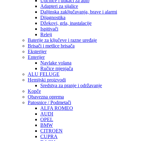
Utičnice i utikači za auto
Adapteri za sijalice
Daljinska zaključavanja, brave i alarmi
Dijagnostika
Džekovi, grla, inastalacije
Ispitivači
Releji
Baterije za ključeve i razne uređaje
Brisači i metlice brisača
Eksterijer
Enterijer
Navlake volana
Ručice mjenjača
ALU FELUGE
Hemijski proizvodi
Sredstva za pranje i održavanje
Kopče
Obavezna oprema
Patosnice / Podmetači
ALFA ROMEO
AUDI
OPEL
BMW
CITROEN
CUPRA