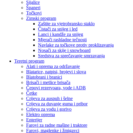
Sijalice
Španeri
Točkovi
Zimski program
Zaštite za vjetrobransko staklo
Čistači za snijeg i led
Lanci i kandže za snijeg
Mjerači rashladne tečnosti
Navlake za točkove protiv proklizavanja
Nosači za skije i snowboard
Sredstva za sprečavanje smrzavanja
Teretni program
Alati i oprema za održavanje
Blatarice, natpisi, brojevi i slova
Blatobrani i branici
Brisači i metlice brisača
Čepovi rezervoara, vode i ADB
Četke
Crijeva za auspuh i šelne
Crijeva za duvanje guma i pribor
Crijeva za vodu i gorivo
Elektro oprema
Enterijer
Farovi za radne mašine i traktore
Farovi, maglenke i žmigavci