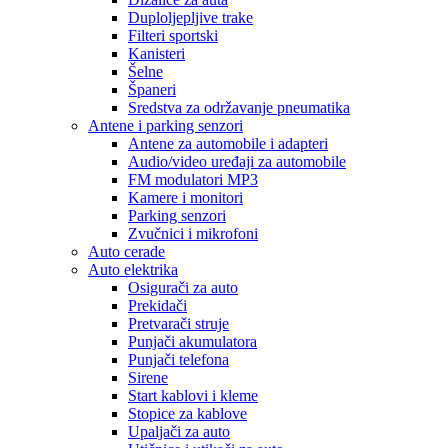
Duploljepljive trake
Filteri sportski
Kanisteri
Šelne
Španeri
Sredstva za održavanje pneumatika
Antene i parking senzori
Antene za automobile i adapteri
Audio/video uređaji za automobile
FM modulatori MP3
Kamere i monitori
Parking senzori
Zvučnici i mikrofoni
Auto cerade
Auto elektrika
Osigurači za auto
Prekidači
Pretvarači struje
Punjači akumulatora
Punjači telefona
Sirene
Start kablovi i kleme
Stopice za kablove
Upaljači za auto