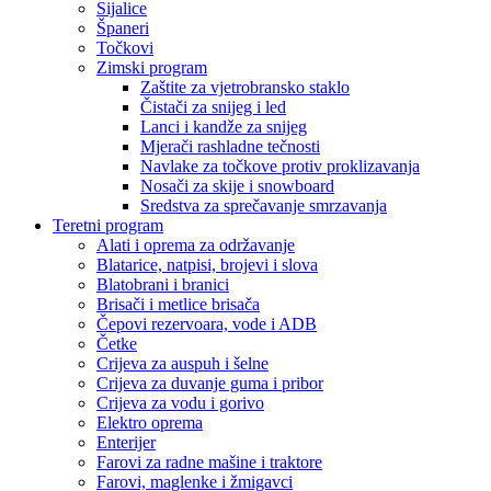
Sijalice
Španeri
Točkovi
Zimski program
Zaštite za vjetrobransko staklo
Čistači za snijeg i led
Lanci i kandže za snijeg
Mjerači rashladne tečnosti
Navlake za točkove protiv proklizavanja
Nosači za skije i snowboard
Sredstva za sprečavanje smrzavanja
Teretni program
Alati i oprema za održavanje
Blatarice, natpisi, brojevi i slova
Blatobrani i branici
Brisači i metlice brisača
Čepovi rezervoara, vode i ADB
Četke
Crijeva za auspuh i šelne
Crijeva za duvanje guma i pribor
Crijeva za vodu i gorivo
Elektro oprema
Enterijer
Farovi za radne mašine i traktore
Farovi, maglenke i žmigavci