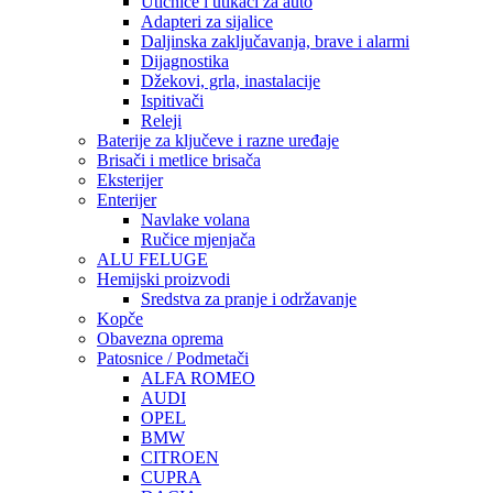
Utičnice i utikači za auto
Adapteri za sijalice
Daljinska zaključavanja, brave i alarmi
Dijagnostika
Džekovi, grla, inastalacije
Ispitivači
Releji
Baterije za ključeve i razne uređaje
Brisači i metlice brisača
Eksterijer
Enterijer
Navlake volana
Ručice mjenjača
ALU FELUGE
Hemijski proizvodi
Sredstva za pranje i održavanje
Kopče
Obavezna oprema
Patosnice / Podmetači
ALFA ROMEO
AUDI
OPEL
BMW
CITROEN
CUPRA