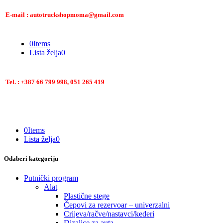
E-mail : autotruckshopmoma@gmail.com
0
Items
Lista želja
0
Tel. : +387 66 799 998, 051 265 419
0
Items
Lista želja
0
Odaberi kategoriju
Putnički program
Alat
Plastične stege
Čepovi za rezervoar – univerzalni
Crijeva/račve/nastavci/kederi
Dizalice za auta