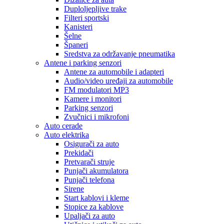
Duploljepljive trake
Filteri sportski
Kanisteri
Šelne
Španeri
Sredstva za održavanje pneumatika
Antene i parking senzori
Antene za automobile i adapteri
Audio/video uređaji za automobile
FM modulatori MP3
Kamere i monitori
Parking senzori
Zvučnici i mikrofoni
Auto cerade
Auto elektrika
Osigurači za auto
Prekidači
Pretvarači struje
Punjači akumulatora
Punjači telefona
Sirene
Start kablovi i kleme
Stopice za kablove
Upaljači za auto