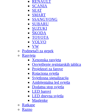
RENAULT
SCANIA
SEAT
SMART
SSANGYONG
SUBARU
SUZUKI
ŠKODA
TOYOTA
VOLVO
VW
Podmetači za gepek
Rasvjeta
Xenonska rasvjeta
Osvjetljenje registarskih tablica
Projektori za farove
Rotaciona svjetla
Svjetlosna signalizacija
Ambijentalna led svjetla
Dodatna stop svjetla
LED barovi
LED dnevna svjetla
Maglenke
Ratkape
Razno