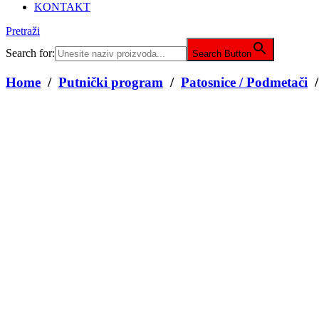
KONTAKT
Pretraži
Search for:
Search Button
Home
/
Putnički program
/
Patosnice / Podmetači