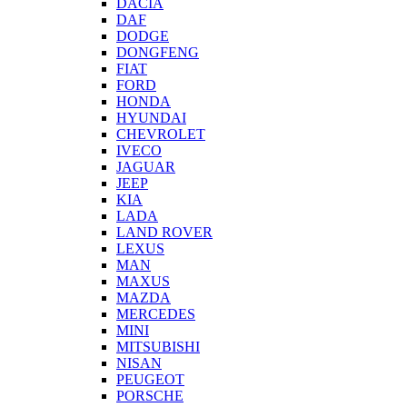
DACIA
DAF
DODGE
DONGFENG
FIAT
FORD
HONDA
HYUNDAI
CHEVROLET
IVECO
JAGUAR
JEEP
KIA
LADA
LAND ROVER
LEXUS
MAN
MAXUS
MAZDA
MERCEDES
MINI
MITSUBISHI
NISAN
PEUGEOT
PORSCHE