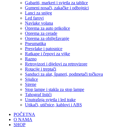
Gabariti, markeri i svjetla za tablice
Gumeni nosači, zakačke i odbojnici
Lanci za snijeg
Led farovi
Navlake volana
Oprema za auto prikolice
Oprema za cerade
Oprema za obilježavanje
Pneumatika
Presvlake i patosnice
Ratkape i čepovi za vijke
Razno
Retrovizori i dijelovi za retrovizore
Rotacije i treptači
Sanduci za alat, španeri, podmetači točkova
Sijalice
Sirene
Stop lampe i stakla za stop lampe
Tahograf listići
Unutrašnja svjetla i led trake
Utikači, utičnice, kablovi i ABS
POČETNA
O NAMA
SHOP