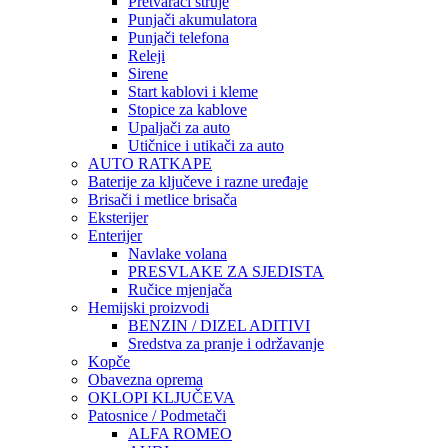
Pretvarači struje
Punjači akumulatora
Punjači telefona
Releji
Sirene
Start kablovi i kleme
Stopice za kablove
Upaljači za auto
Utičnice i utikači za auto
AUTO RATKAPE
Baterije za ključeve i razne uređaje
Brisači i metlice brisača
Eksterijer
Enterijer
Navlake volana
PRESVLAKE ZA SJEDISTA
Ručice mjenjača
Hemijski proizvodi
BENZIN / DIZEL ADITIVI
Sredstva za pranje i održavanje
Kopče
Obavezna oprema
OKLOPI KLJUČEVA
Patosnice / Podmetači
ALFA ROMEO