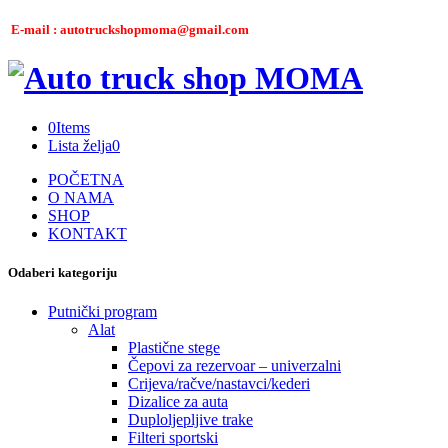
E-mail : autotruckshopmoma@gmail.com
0
Items
Lista želja
0
POČETNA
O NAMA
SHOP
KONTAKT
Odaberi kategoriju
Putnički program
Alat
Plastične stege
Čepovi za rezervoar – univerzalni
Crijeva/račve/nastavci/kederi
Dizalice za auta
Duploljepljive trake
Filteri sportski