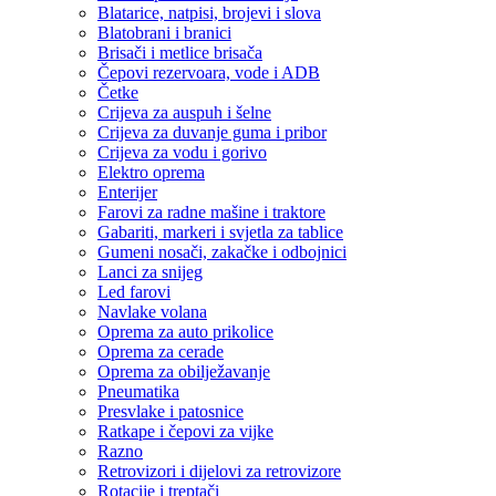
Blatarice, natpisi, brojevi i slova
Blatobrani i branici
Brisači i metlice brisača
Čepovi rezervoara, vode i ADB
Četke
Crijeva za auspuh i šelne
Crijeva za duvanje guma i pribor
Crijeva za vodu i gorivo
Elektro oprema
Enterijer
Farovi za radne mašine i traktore
Gabariti, markeri i svjetla za tablice
Gumeni nosači, zakačke i odbojnici
Lanci za snijeg
Led farovi
Navlake volana
Oprema za auto prikolice
Oprema za cerade
Oprema za obilježavanje
Pneumatika
Presvlake i patosnice
Ratkape i čepovi za vijke
Razno
Retrovizori i dijelovi za retrovizore
Rotacije i treptači