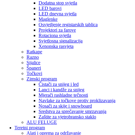
Dodatna stop svjetla
LED barovi
LED dnevna svjetla
Maglenke
Osvjetljenje registarskih tablica
Projektori za farove
Rotaciona svjetla
Svjetlosna signalizacija
Xenonska rasvjeta
Ratkape
Razno
Sijalice
Španeri
Točkovi
Zimski program
Čistači za snijeg i led
Lanci i kandže za snijeg
Mjerači rashladne tečnosti
Navlake za točkove protiv proklizavanja
Nosači za skije i snowboard
Sredstva za sprečavanje smrzavanja
Zaštite za vjetrobransko staklo
ALU FELUGE
Teretni program
Alati i oprema za održavanje