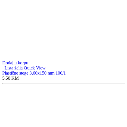
Dodaj u korpu
Lista želja
Quick View
Plastične stege 3,60x150 mm 100/1
5,50
KM