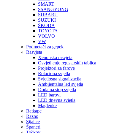
SMART
SSANGYONG
SUBARU
SUZUKI
ŠKODA
TOYOTA
VOLVO
VW
Podmetači za gepek
Rasvjeta
Xenonska rasvjeta
Osvjetljenje registarskih tablica
Projektori za farove
Rotaciona svjetla
Svjetlosna signalizacija
Ambijentalna led svjetla
Dodatna stop svjetla
LED barovi
LED dnevna svjetla
Maglenke
Ratkape
Razno
Sijalice
Španeri
Točkovi