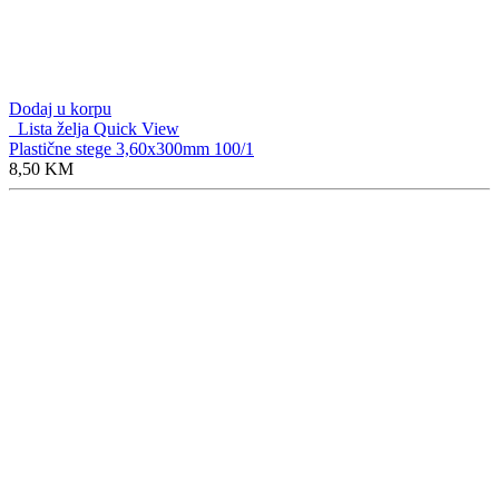
Dodaj u korpu
Lista želja
Quick View
Plastične stege 3,60x300mm 100/1
8,50
KM