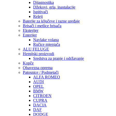
Dijagnostika
Džekovi, grla, inastalacije
Ispitivači
Releji
Baterije za ključeve i razne uređaje
Brisači i metlice brisača
Eksterijer
Enterijer
Navlake volana
Ručice mjenjača
ALU FELUGE
Hemijski proizvodi
Sredstva za pranje i održavanje
Kopče
Obavezna oprema
Patosnice / Podmetači
ALFA ROMEO
AUDI
OPEL
BMW
CITROEN
CUPRA
DACIA
DAF
DODGE