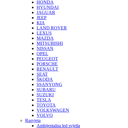
HONDA
HYUNDAI
JAGUAR
JEEP
KIA
LAND ROVER
LEXUS
MAZDA
MITSUBISHI
NISSAN
OPEL
PEUGEOT
PORSCHE
RENAULT
SEAT
ŠKODA
SSANYONG
SUBARU
SUZUKI
TESLA
TOYOTA
VOLKSWAGEN
VOLVO
Rasvjeta
Ambijentalna led svjetla