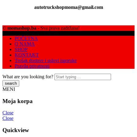
autotruckshopmoma@gmail.com
©
momashop.ba
- Sva prava zadržana!
POČETNA
O NAMA
SHOP
KONTAKT
Trošak dostave i uslovi isporuke
Pravila privatnosti
What are you looking for?
MENI
Moja korpa
Close
Close
Quickview