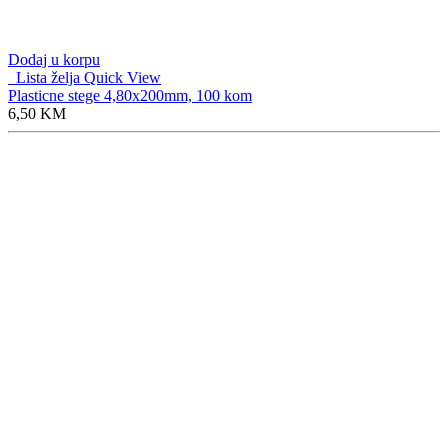
Dodaj u korpu
Lista želja
Quick View
Plasticne stege 4,80x200mm, 100 kom
6,50
KM