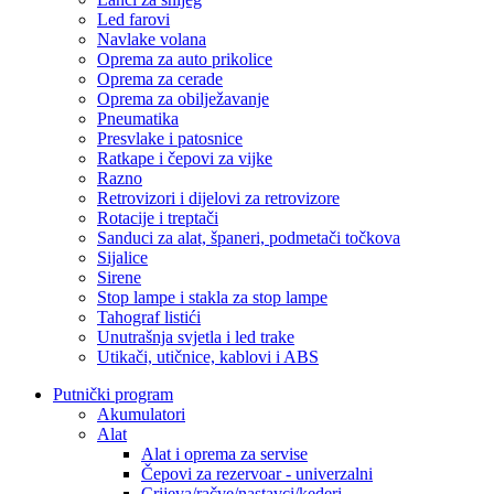
Led farovi
Navlake volana
Oprema za auto prikolice
Oprema za cerade
Oprema za obilježavanje
Pneumatika
Presvlake i patosnice
Ratkape i čepovi za vijke
Razno
Retrovizori i dijelovi za retrovizore
Rotacije i treptači
Sanduci za alat, španeri, podmetači točkova
Sijalice
Sirene
Stop lampe i stakla za stop lampe
Tahograf listići
Unutrašnja svjetla i led trake
Utikači, utičnice, kablovi i ABS
Putnički program
Akumulatori
Alat
Alat i oprema za servise
Čepovi za rezervoar - univerzalni
Crijeva/račve/nastavci/kederi