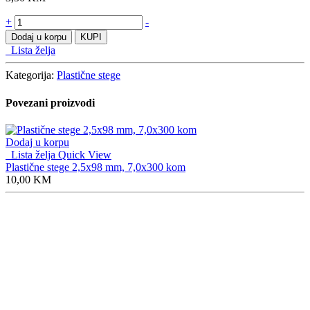
Plastične
+
-
stege
Dodaj u korpu
KUPI
2,5x98mm
Lista želja
količine
Kategorija:
Plastične stege
Povezani proizvodi
Dodaj u korpu
Lista želja
Quick View
Plastične stege 2,5x98 mm, 7,0x300 kom
10,00
KM