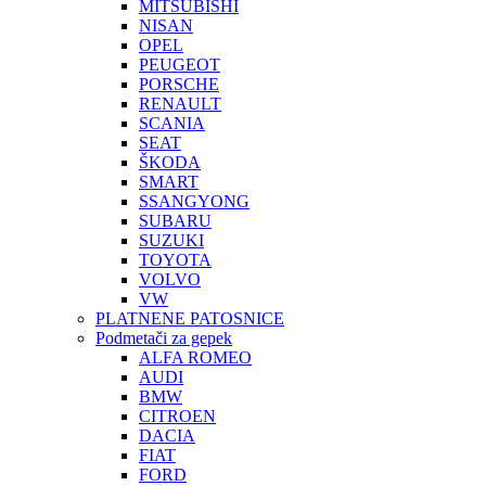
MITSUBISHI
NISAN
OPEL
PEUGEOT
PORSCHE
RENAULT
SCANIA
SEAT
ŠKODA
SMART
SSANGYONG
SUBARU
SUZUKI
TOYOTA
VOLVO
VW
PLATNENE PATOSNICE
Podmetači za gepek
ALFA ROMEO
AUDI
BMW
CITROEN
DACIA
FIAT
FORD