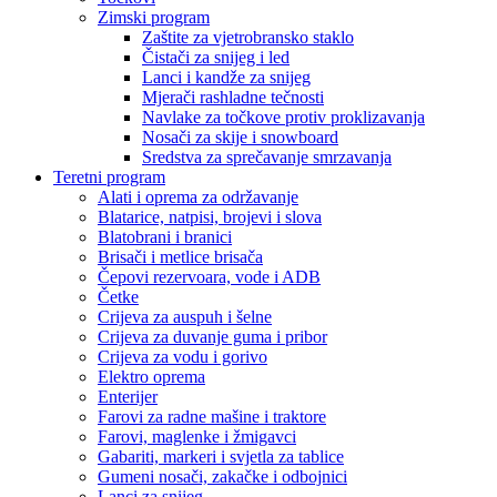
Zimski program
Zaštite za vjetrobransko staklo
Čistači za snijeg i led
Lanci i kandže za snijeg
Mjerači rashladne tečnosti
Navlake za točkove protiv proklizavanja
Nosači za skije i snowboard
Sredstva za sprečavanje smrzavanja
Teretni program
Alati i oprema za održavanje
Blatarice, natpisi, brojevi i slova
Blatobrani i branici
Brisači i metlice brisača
Čepovi rezervoara, vode i ADB
Četke
Crijeva za auspuh i šelne
Crijeva za duvanje guma i pribor
Crijeva za vodu i gorivo
Elektro oprema
Enterijer
Farovi za radne mašine i traktore
Farovi, maglenke i žmigavci
Gabariti, markeri i svjetla za tablice
Gumeni nosači, zakačke i odbojnici
Lanci za snijeg