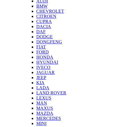
AUDI
BMW
CHEVROLET
CITROEN
CUPRA
DACIA
DAF
DODGE
DONGFENG
FIAT
FORD
HONDA
HYUNDAI
IVECO
JAGUAR
JEEP
KIA
LADA
LAND ROVER
LEXUS
MAN
MAXUS
MAZDA
MERCEDES
MINI