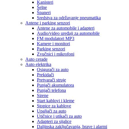
Kanisteri
Šelne
Španeri
Sredstva za održavanje pneumatika
Antene i parking senzori
Antene za automobile i adapteri
Audio/video uređaji za automobile
FM modulatori MP3
Kamere i monitori
Parking senzori
Zvučnici i mikrofoni
Auto cerade
Auto elektrika
Osigurači za auto
Prekidači
Pretvarači struje
Punjači akumulatora
Punjači telefona
Sirene
Start kablovi i kleme
Stopice za kablove
Upaljači za auto
Utičnice i utikači za auto
Adapteri za sijalice
Daljinska zaključavanja, brave i alarmi