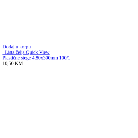
Dodaj u korpu
Lista želja
Quick View
Plastične stege 4,80x300mm 100/1
10,50
KM