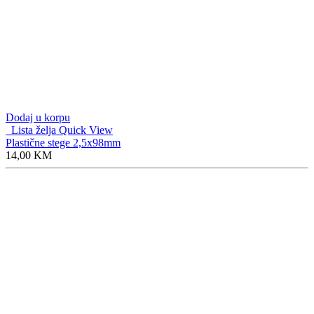
Dodaj u korpu
Lista želja
Quick View
Plastične stege 2,5x98mm
14,00
KM