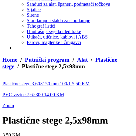
Sanduci za alat, španeri, podmetači točkova
Sijalice
Sirene
Stop lampe i stakla za stop lampe
Tahograf listići
Unutrašnja svjetla i led trake
Utikači, utičnice, kablovi i ABS
Farovi, maglenke i žmigavci
Home
/
Putnički program
/
Alat
/
Plastične
stege
/ Plastične stege 2,5x98mm
Plastične stege 3,60×150 mm 100/1
5,50
KM
PVC vezice 7,6×300
14,00
KM
Zoom
Plastične stege 2,5x98mm
3,50
KM