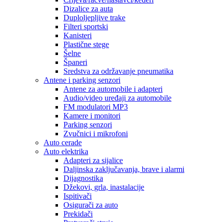
Dizalice za auta
Duploljepljive trake
Filteri sportski
Kanisteri
Plastične stege
Šelne
Španeri
Sredstva za održavanje pneumatika
Antene i parking senzori
Antene za automobile i adapteri
Audio/video uređaji za automobile
FM modulatori MP3
Kamere i monitori
Parking senzori
Zvučnici i mikrofoni
Auto cerade
Auto elektrika
Adapteri za sijalice
Daljinska zaključavanja, brave i alarmi
Dijagnostika
Džekovi, grla, inastalacije
Ispitivači
Osigurači za auto
Prekidači