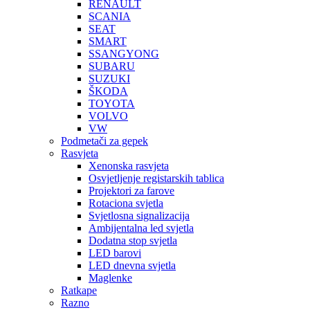
RENAULT
SCANIA
SEAT
SMART
SSANGYONG
SUBARU
SUZUKI
ŠKODA
TOYOTA
VOLVO
VW
Podmetači za gepek
Rasvjeta
Xenonska rasvjeta
Osvjetljenje registarskih tablica
Projektori za farove
Rotaciona svjetla
Svjetlosna signalizacija
Ambijentalna led svjetla
Dodatna stop svjetla
LED barovi
LED dnevna svjetla
Maglenke
Ratkape
Razno