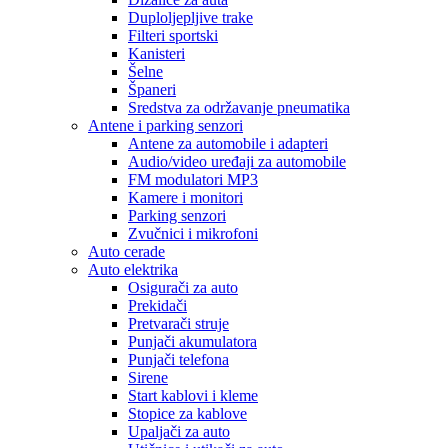
Duploljepljive trake
Filteri sportski
Kanisteri
Šelne
Španeri
Sredstva za održavanje pneumatika
Antene i parking senzori
Antene za automobile i adapteri
Audio/video uređaji za automobile
FM modulatori MP3
Kamere i monitori
Parking senzori
Zvučnici i mikrofoni
Auto cerade
Auto elektrika
Osigurači za auto
Prekidači
Pretvarači struje
Punjači akumulatora
Punjači telefona
Sirene
Start kablovi i kleme
Stopice za kablove
Upaljači za auto