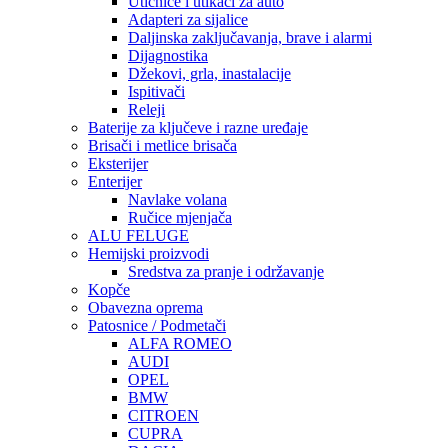
Utičnice i utikači za auto
Adapteri za sijalice
Daljinska zaključavanja, brave i alarmi
Dijagnostika
Džekovi, grla, inastalacije
Ispitivači
Releji
Baterije za ključeve i razne uređaje
Brisači i metlice brisača
Eksterijer
Enterijer
Navlake volana
Ručice mjenjača
ALU FELUGE
Hemijski proizvodi
Sredstva za pranje i održavanje
Kopče
Obavezna oprema
Patosnice / Podmetači
ALFA ROMEO
AUDI
OPEL
BMW
CITROEN
CUPRA