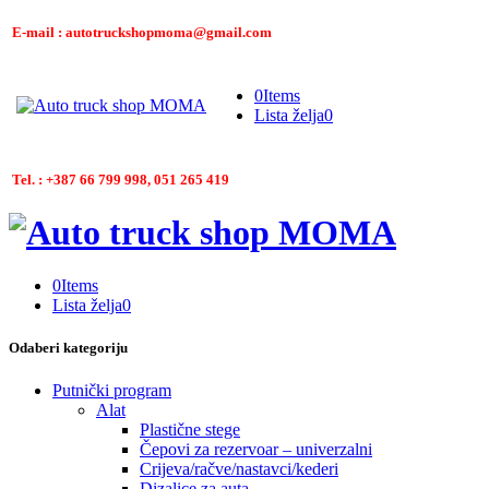
E-mail : autotruckshopmoma@gmail.com
0
Items
Lista želja
0
Tel. : +387 66 799 998, 051 265 419
0
Items
Lista želja
0
Odaberi kategoriju
Putnički program
Alat
Plastične stege
Čepovi za rezervoar – univerzalni
Crijeva/račve/nastavci/kederi
Dizalice za auta