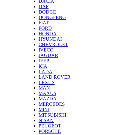
DACIA
DAF
DODGE
DONGFENG
FIAT
FORD
HONDA
HYUNDAI
CHEVROLET
IVECO
JAGUAR
JEEP
KIA
LADA
LAND ROVER
LEXUS
MAN
MAXUS
MAZDA
MERCEDES
MINI
MITSUBISHI
NISAN
PEUGEOT
PORSCHE