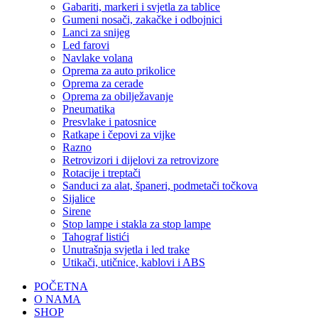
Gabariti, markeri i svjetla za tablice
Gumeni nosači, zakačke i odbojnici
Lanci za snijeg
Led farovi
Navlake volana
Oprema za auto prikolice
Oprema za cerade
Oprema za obilježavanje
Pneumatika
Presvlake i patosnice
Ratkape i čepovi za vijke
Razno
Retrovizori i dijelovi za retrovizore
Rotacije i treptači
Sanduci za alat, španeri, podmetači točkova
Sijalice
Sirene
Stop lampe i stakla za stop lampe
Tahograf listići
Unutrašnja svjetla i led trake
Utikači, utičnice, kablovi i ABS
POČETNA
O NAMA
SHOP