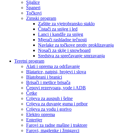
Sijalice
Španeri
Točkovi
Zimski program
Zaštite za vjetrobransko staklo
Čistači za snijeg i led
Lanci i kandže za snijeg
Mjerači rashladne tečnosti
Navlake za točkove protiv proklizavanja
Nosači za skije i snowboard
Sredstva za sprečavanje smrzavanja
Teretni program
Alati i oprema za održavanje
Blatarice, natpisi, brojevi i slova
Blatobrani i branici
Brisači i metlice brisača
Čepovi rezervoara, vode i ADB
Četke
Crijeva za auspuh i šelne
Crijeva za duvanje guma i pribor
Crijeva za vodu i gorivo
Elektro oprema
Enterijer
Farovi za radne mašine i traktore
Farovi, maglenke i žmigavci